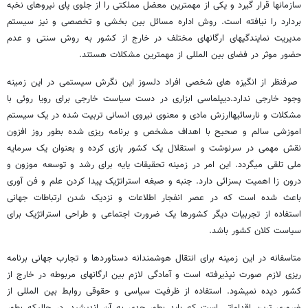
سازمانها قرار گیرد و یکی از مهمترین معضل مملکتی را از جلوی پای نیروهای نخبه
بردارد را نیافته است. روش اداره مسائل بین بخشی و تخصصی و نیز سیستم
مدیریت نمایندگیهای ارگانهای مختلف در خارج از کشور به روش سنتی و عدم
حضور موثر در فضای بین المللی از مهمترین مشکلات هستند.
صرفنظر از انگیزه های شخصی افراد دلسوز این نگرش سیستمی در این زمینه
وجود خارجی ندارد.دیپلماسی ابزاری در دست سیاست خارجی برای رویا روئی با
مشکلات و نارسائیهاارزش مادی و معنوی نیروی انسانی تربیت شده در یک سیستم
اموزشی سالم و صحیح با اهداف مشخص و برنامه ریزی شده بطور روز افزون
نقش مهمی در سرنوشت و استقلال یک کشور بازی کرده و بعنوان یک سرمایه
ملی تلقی میگردد. این امر در زمینه تحقیقات یایه برای رشد و توسعه موزون و
درون زا اهمیت بسزائی دارد. جنبه و صبغه استراتژیک پیدا کردن علم و فن آوری
باعث شده است که در عصر انفجار اطلاعات و نزدیک شدن ارتباطات جهانی
استفاده از تجربیات دیگر کشورها یک ضرورت اجتماعی و طراحی استراتژیک برای
سیاست کلان کشور باشد.
متاسفانه در این زمینه برای انتقال هوشمندانه دستاوردها و تجارب جهانی برنامه
ریزی لازم صورت نپذیرفته است و آمادگی لازم بین ارگانهای مربوطه در خارج از
کشور دیده نمیشود. استفاده از ظرفیت سیاسی و حقوقی روابط بین المللی از