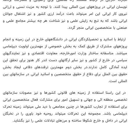
تجارت خارجی در ارتباط هستند راه مناسبی برای راهیابی و مشارکت برنامه
نویسان ایرانی در پروژههای بین المللی پیدا کنند. با توجه به مزیت نسبی و ارزانی
نیروی کار ایرانی این امر میتواند باعث درآمد ارزی کشور و نیز اشتغال جوانان
ایرانی باشد که به تبع به زایش علمی و نیز شناخت هر چه بیشتر مجامع علمی و
صنعتی با متخصصین ایرانی منجر گردد.
ارتباط با اساتید و تحصیلکردگان ایرانی در دانشگاههای خارج در این زمینه و انجام
پروژههای مشترک از طریق کمک به بخش خصوصی از مهمترین اولویت دیپلماسی
میباشد. متاسفانه ساختار وزارت امورخارجه، معاونت اقتصادی و نیز نمایندگیهای
سیاسی در خارج از کشور و نیز سایر ارگانهای دست اندر کار هنوز برای تحقق این
ایده آمادگی کامل ندارند.در بخش دوم مهمترین ترفندهای دفاعی ایجاد بخش
حقوق بین الملل برای دفاع از حقوق متخصصین و اساتید ایرانی در سازمانهای بین
المللی است.
در این راستا استفاده از زمینه های قانونی کشورها و نیز مصوبات سازمانهای
تخصصی منطقه ائی و جهانی و تسهیل امور برای مشارکت فعال متخصصین ایرانی
برای استفاده از تجارب کشورها در چنین مجامعی با دید ملی میتواند زمینه تحرک
دیپلماسی باشد. مجموعه این تحرکات میتواند روحیه خود باوری را در نخبگان
ایرانی در داخل و خارج شکوفا ساخته و مرزهای تبادلات علمی را نیز بگشاید.