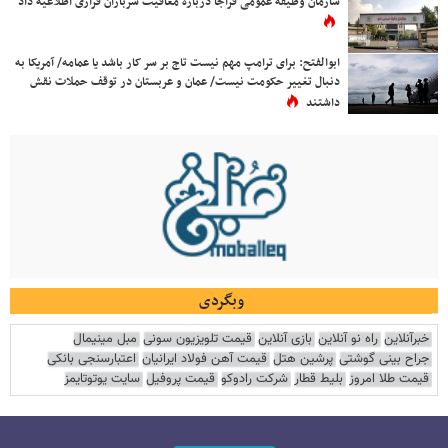
سازمان وظیفه عمومی فراجا درباره معافیت سربازان فراری اطلاعیه داد
ابوالفتح: برای ترامپ مهم نیست تاج بر سر کار باشد یا عمامه/ آمریکا به
دنبال تغییر حکومت نیست/ عمان و عربستان در توقف حملات نقش
داشتند
وبگردی
خبرآنلاین
راه نو آنلاین
بازی آنلاین
قیمت تلویزیون سونی
مبل مینیمال
جراح بینی گوشتی
پرشین هتل
قیمت آهن فولاد ایرانیان
اعتبارسنجی بانکی
قیمت طلا امروز
بلیط قطار
شرکت رادوکو
قیمت پروفیل
سایت یوتوتایمز