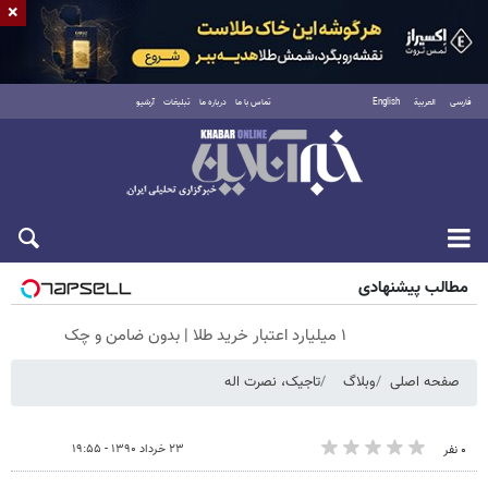
×
فارسی
العربية
English
تماس با ما
درباره ما
تبلیغات
آرشیو
پنجشنبه ۱۵ مرداد ۱۴۰۵
مطالب پیشنهادی
۱ میلیارد اعتبار خرید طلا | بدون ضامن و چک
صفحه اصلی
وبلاگ
تاجیک، نصرت اله
۲۳ خرداد ۱۳۹۰ - ۱۹:۵۵
۰ نفر