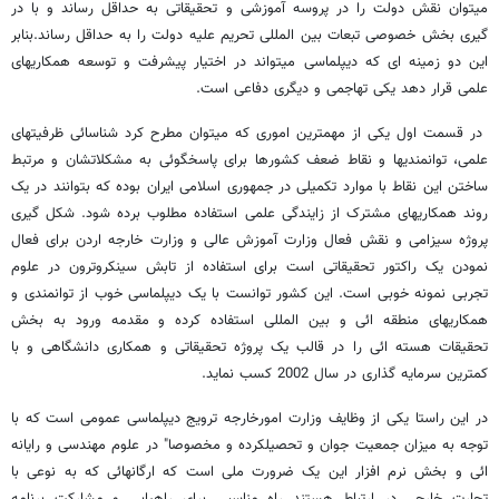
میتوان نقش دولت را در پروسه آموزشی و تحقیقاتی به حداقل رساند و با در
گیری بخش خصوصی تبعات بین المللی تحریم علیه دولت را به حداقل رساند.بنابر
این دو زمینه ای که دیپلماسی میتواند در اختیار پیشرفت و توسعه همکاریهای
علمی قرار دهد یکی تهاجمی و دیگری دفاعی است.
در قسمت اول یکی از مهمترین اموری که میتوان مطرح کرد شناسائی ظرفیتهای
علمی، توانمندیها و نقاط ضعف کشورها برای پاسخگوئی به مشکلاتشان و مرتبط
ساختن این نقاط با موارد تکمیلی در جمهوری اسلامی ایران بوده که بتوانند در یک
روند همکاریهای مشترک از زایندگی علمی استفاده مطلوب برده شود. شکل گیری
پروژه سیزامی و نقش فعال وزارت آموزش عالی و وزارت خارجه اردن برای فعال
نمودن یک راکتور تحقیقاتی است برای استفاده از تابش سینکروترون در علوم
تجربی نمونه خوبی است. این کشور توانست با یک دیپلماسی خوب از توانمندی و
همکاریهای منطقه ائی و بین المللی استفاده کرده و مقدمه ورود به بخش
تحقیقات هسته ائی را در قالب یک پروژه تحقیقاتی و همکاری دانشگاهی و با
کمترین سرمایه گذاری در سال 2002 کسب نماید.
در این راستا یکی از وظایف وزارت امورخارجه ترویج دیپلماسی عمومی است که با
توجه به میزان جمعیت جوان و تحصیلکرده و مخصوصا" در علوم مهندسی و رایانه
ائی و بخش نرم افزار این یک ضرورت ملی است که ارگانهائی که به نوعی با