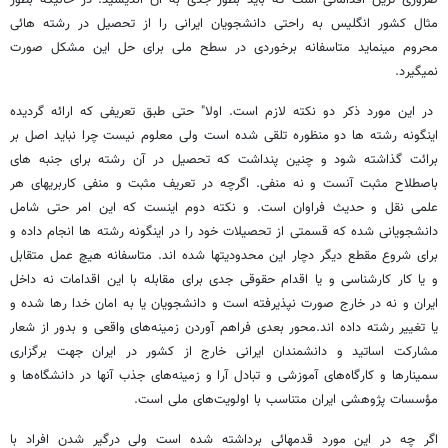
ضروری ترین اقداماتی است که باید بطور جدی به آن اندیشید. در حالیکه بطور
مثال کشور انگلیس به راحتی دانشجویان ایرانی را از تحصیل در رشته هائی
محروم مینماید متاسفانه برخوردی در سطح ملی برای حل این مشکل صورت
نمیگیرد.
در این مورد ذکر دو نکته لازم است. اولا" حتی طبق تعریفی که ارائه گردیده
اینگونه رشته ها دو منظوره تلقی شده است ولی معلوم نیست چرا نباید اصل بر
برائت گذاشته شود و چنین پنداشت که تحصیل در آن رشته برای جنبه های
باصطلاح مثبت آنست و نه منفی. اگرچه در تعریف مثبت و منفی کاربریهای هر
علمی نقل و حدیث فراوان است. و نکته دوم اینست که این امر حتی شامل
دانشجویانی شده که قسمتی از تحصیلات خود را در اینگونه رشته ها انجام داده و
برای شروع مقطع دیگر دچار این محدودیتها شده اند. متاسفانه هیچ عمل متقابل
و یا کار کارشناسی و یا اقدام حقوقی جدی برای مقابله با این اقدامات نه داخل
ایران و نه در خارج صورت نپذیرفته است و دانشجویان یا به امان خدا رها شده و
یا تغییر رشته داده اند.محور بعدی فراهم‌ آوردن زمینه‌های واقعی و بدور از شعار
مشارکت اساتید و دانشمندان ایرانی خارج از کشور در ایران جهت برگزاری
سمینارها و کارگاه‌های آموزشی و تبادل آرا و زمینه‌های جذب آنها در دانشگاه‌ها و
مؤسسات پژوهشی ایران متناسب با اولویت‌های ملی است.
اگر چه در این مورد قدمهائی برداشته شده است ولی درگیر شدن افراد با