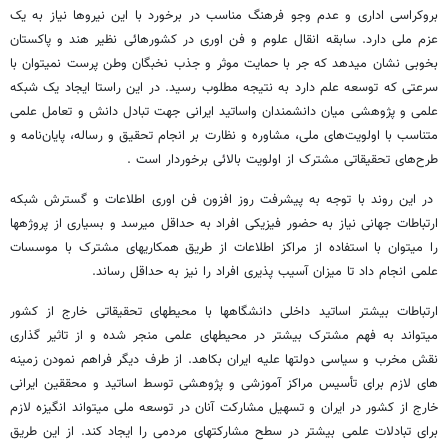
بروکراسی اداری و عدم وجو فرهنگ مناسب در برخورد با این نیروها نیاز به یک
عزم ملی دارد. سابقه انقال علوم و فن اوری در کشورهائی نظیر هند و پاکستان
بخوبی نشان میدهد که جر با حمایت موثر و جذب نخبگان وطن پرست نمیتوان با
سرعتی که توسعه علم دارد به نتیجه مطلوب رسید. در این راستا ایجاد یک شبکه
علمی و پژوهشی میان دانشمندان واساتید ایرانی جهت تبادل دانش و تعامل علمی
متناسب با اولویت‌های ملی، مشاوره و نظارت بر انجام تحقیق و رساله، پایان‌نامه و
طرح‌های تحقیقاتی مشترک از اولویت بالائی برخوردار است .
در این روند با توجه به پیشرفت روز افزون فن اوری اطلاعات و گسترش شبکه
ارتباطات جهانی نیاز به حضور فیزیکی افراد به حداقل میرسد و بسیاری از پروژهها
را میتوان با استفاده از مراکز اطلاعات از طریق همکاریهای مشترک با موسسات
علمی انجام داد تا میزان آسیب پذیری افراد را نیز به حداقل رساند.
ارتباطات بیشتر اساتید داخلی دانشگاهها با محیطهای تحقیقاتی خارج از کشور
میتواند به فهم مشترک بیشتر در محیطهای علمی منجر شده و از تاثیر گذاری
نقش مخرب و سیاسی دولتها علیه ایران بکاهد. از طرف دیگر فراهم نمودن زمینه
های لازم برای تأسیس مراکز آموزشی و پژوهشی توسط اساتید و محققین ایرانی
خارج از کشور در ایران و تسهیل مشارکت آنان در توسعه ملی میتواند انگیزه لازم
برای تبادلات علمی بیشتر در سطح مشارکتهای مردمی را ایجاد کند. از این طریق