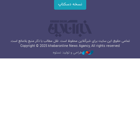
نسخه دسکتاپ
تمامی حقوق این سایت برای خبرآنلاین محفوظ است. نقل مطالب با ذکر منبع بلامانع است.
Copyright © 2025 khabaronline News Agancy, All rights reserved
طراحی و تولید: نستوه