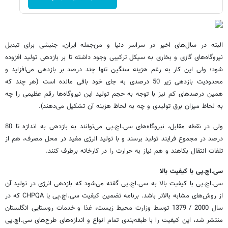
البته در سال‌های اخیر در سراسر دنیا و من‌جمله ایران، جنبشی برای تبدیل
نیروگاه‌های گازی و بخاری به سیکل ترکیبی وجود داشته تا بر بازدهی تولید افزوده
شود؛ ولی این کار به رغم هزینه سنگین تنها چند درصد بر بازدهی می‌افزاید و
محدودیت بازدهی زیر 50 درصدی به جای خود باقی مانده است (هر چند که
همین درصدهای کم نیز با توجه به حجم تولید این نیروگاه‌ها رقم عظیمی را چه
به لحاظ میزان برق تولیدی و چه به لحاظ هزینه آن تشکیل می‌دهند).
ولی در نقطه مقابل، نیروگاه‌های سی.اچ.پی می‌توانند به بازدهی به اندازه تا 80
درصد در مجموع فرایند تولید برسند و با تولید انرژی مفید در محل مصرف، هم از
تلفات انتقال بکاهند و هم نیاز به حرارت را در کارخانه برطرف کنند.
سی.اچ.پی با کیفیت بالا
سی.اچ.پی با کیفیت بالا به سی.اچ.پی گفته می‌شود که بازدهی انرژی در تولید آن
از روش‌های مشابه بالاتر باشد. برنامه تضمین کیفیت سی.اچ.پی یا CHPQA که در
سال 2000 / 1379 توسط وزارت محیط زیست، غذا و خدمات روستایی انگلستان
منتشر شد، این کیفیت را با طبقه‌بندی تمام انواع و اندازه‌های طرح‌های سی.اچ.پی