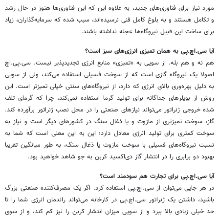
مورد نیاز برای فناوری‌های جدید، به علاوه این که این فناوری‌ها هنوز در حال رشد
و تکامل هستند و به بلوغ کامل فنی نرسیده‌اند، سبب شده که سرمایه‌گذاران، زیاد
برای ساخت این قبیل نیروگاه‌ها عجله نداشته باشند.
آیا سی.اچ.پی به همان تمیزی انرژی‌های سبز است؟
هم نه و هم بله. از سویی به «تمیزی» منابع انرژی تجدیدپذیر نیست. سی.پی.اچ
اصولا یک نیروگاه گازی است که از سوخت فسیلی استفاده می‌کند، ولی از سویی
به دلیل بهره‌وری بالای انرژی که دارد، از نیروگاه‌های سنتی خیلی تمیزتر است. این
روش از بویلرهای جداگانه برای تولید گرما استفاده نمی‌کند، چرا که گرمای تلف
شده خروجی ژنراتور می‌تواند نیازهای صنعتی را در محل نصب ژنراتور برآورده کند.
گاز، سوخت تمیزتری از مازوت و یا ذغال سنگ در کشورهای دیگر است و نیاز به
سوخت کمتری برای تولید انرژی معادل دارد؛ این به این معنی است که شما به
نسبت نیروگاه‌های فسیلی با سوخت مازوت یا ذغال سنگ، به طور میانگین تقریبا
بهبود دو برابری را در انتشار گاز دی‌اکسید کربن به جو شاهد خواهید بود.
آیا سی.اچ.پی برای تجارت هم سودمند است؟
در هر جایی می‌توان از سی.اچ.پی استفاده کرد. اگر یک مصرف‌کننده صنعتی بزرگ
باشید، داشتن یک ژنراتور سی.اچ.پی در کارخانه می‌تواند راندمان انرژی شما را تا
حد خیلی زیادی بالا ببرد و از سویی میزان انتشار کربن را نیز کم کند، و از سوی