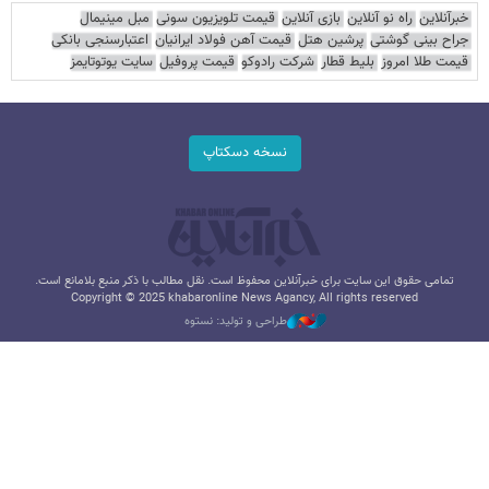
خبرآنلاین
راه نو آنلاین
بازی آنلاین
قیمت تلویزیون سونی
مبل مینیمال
جراح بینی گوشتی
پرشین هتل
قیمت آهن فولاد ایرانیان
اعتبارسنجی بانکی
قیمت طلا امروز
بلیط قطار
شرکت رادوکو
قیمت پروفیل
سایت یوتوتایمز
نسخه دسکتاپ
تمامی حقوق این سایت برای خبرآنلاین محفوظ است. نقل مطالب با ذکر منبع بلامانع است.
Copyright © 2025 khabaronline News Agancy, All rights reserved
طراحی و تولید: نستوه