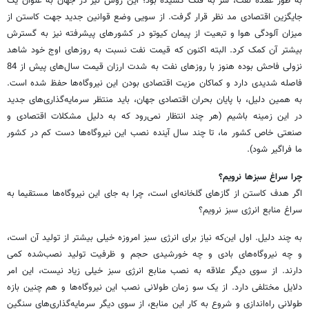
به طور عمده نفت، سر به فلک کشیده بود؛ این روش نیز در جهان به عنوان یک
جایگزین اقتصادی مد نظر قرار گرفت. از سویی وضع قوانین جدید جهت کاستن از
میزان آلودگی هوا و تبعیت از پیمان کیوتو در کشورهای پیشرفته نیز به گسترش
بیشتر آن کمک کرد. البته اکنون که قیمت نفت نسبت به روزهای اوج خود شاهد
نزولی فاحش بوده هنوز با روزهای نفت به شدت ارزان قیمت سال‌های پیش از 84
فاصله شدیدی دارد و کماکان مزیت اقتصادی بودن این نیروگاه‌ها حفظ شده است.
به همین دلیل، با پایان بحران اقتصادی جهان، باید منتظر سرمایه‌گذاری‌های جدید
در این زمینه باشیم (هر چند انتظار نمی‌رود که به دلیل مشکلات اقتصادی و
صنعتی خاص کشور ما، تا چند سال آینده نصب این نیروگاه‌ها دست کم در کشور
ما فراگیر شود).
چرا سراغ سبزها نرویم؟
اگر هدف کاستن از گازهای گلخانه‌ای است، چرا به جای این نیروگاه‌ها مستقیما به
سراغ منابع انرژی سبز نرویم؟
به چند دلیل. اول این‌که نیاز برای انرژی سبز امروزه خیلی بیشتر از تولید آن است،
و چه نیروگاه‌های بادی و چه خورشیدی حجم و ظرفیت تولید نصب‌شده کمی
دارند. از سوی دیگر علاقه به نصب منابع انرژی سبز خیلی زیاد نیست، این امر
دلایل مختلفی دارد. از یک سو زمان طولانی نصب این نیروگاه‌ها و هم چنین بازه
طولانی راه‌اندازی و شروع به کار این منابع، از سوی دیگر سرمایه‌گذاری‌های سنگین