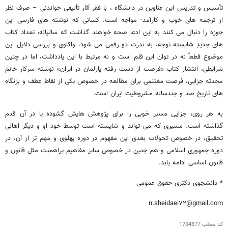
تأسیس و تدریس این عناوین در دانشگاه ، با فقر آثار تألیفی خواندنی – صرف نظر
از ترجمه های خوب و کارآمد- مواجه است. کسانی که نوشته های فارسی این
حوزه را دنبال می کنند به این ادعا صحه خواهند گذاشت که سالیانه، تعداد کتاب
های جدیدِ شایسته توجه، به ندرت دو رقمی می شود. واکاوی و بررسی دلایل این
موضوع قطعاً نه در توان این قلم است و نه مرتبط با این یادداشت، اما در چنین
شرایطی، انتشار کتاب «فرصت از دست رفته پارلمان در ایران» نوشته سرکار خانم
محدثه جزایی، فرصت مغتنمی برای مطالعه در خصوص یکی از نقاط عطف و بزنگاه
های تاریخ صد و چندساله مشروطیت ایران است.
به هر روی، جزایی مسیر خوبی را برای پژوهش هایش گشوده یا در آن قدم
گذاشته است. مسیری که می تواند و شایسته است توسط خود او و دیگر اهالی
تحقیق، در خصوص تحولات بعدی این مفهوم در دوره پهلوی و مهم تر از آن، در
دوره جمهوری اسلامی و هم چنین در خصوص سایر مفاهیم پراهمیت مثل قانون و
قانون اساسی ادامه یابد.
* دانشجوی دکتری حقوق عمومی
n.sheidaei۷۲@gmail.com
کد مطلب
1704377