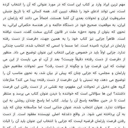
مهم ترین ایراد وارد بر کتاب این است که در مورد عنوانی که آن را انتخاب کرده
است، نمی تواند ادعای خود را شفاف تبیین کند. همه کسانی که با تاریخ جنبش
مشروطیت ایران و تحولات بعدی آن آشنا هستند، اجمالاً می دانند که پارلمان در
ایران، به موقعیت صحیح خود در دستگاه حاکمه و در هندسه حکمرانی ایرانی، به
نحوی که بتوان از وجود «حق» ملت در قانون گذاری سخت گفت، دست نیافته
است. ظاهراً جزایی نیز کتاب خود را به همین جهت، «فرصت از دست رفته
پارلمان در ایران» نامیده است. اما مسما با اسمی که انتخاب شده، تناسب چندانی
ندارد. جزایی اولاً باید در خصوص چرایی انتخاب این عنوان توضیح می داد. منظور
از «فرصت از دست رفته» دقیقاً چیست؟ بعد از آن، او می بایست از این می
نوشت که این فرصت چرا و چگونه از دست رفت؟ سیر تحولات مفاهیم حول
پارلمان و مجلس، که جزایی چنان که پیش تر بیان شد، به نحوی مناسب آن را
توضیح می دهد، چه نسبتی با این «فرصت از دست رفته» پیدا می کند؟ منازعات
گروه های دخیل در تحولات این مفهوم، چه نقشی در از دست رفتن این فرصت
داشتند؟ این ها سؤالاتی است که خواننده با دیدن عنوان کتاب می پرسد و منتظر
است تا در حین مطالعه پاسخ آن را بیابد. کتاب اما پاسخ چندان روشنی به این
سؤالات ندارد. عنوان انتخاب شده، عنوان جذابی است اما متأسفانه چنان که باید
به آن پرداخته نمی شود. در واقع دغدغه اصلی نویسنده مفقود است. از دست
رفتن فرصت پارلمان فرضیه ایست که جزایی با انتخاب این عنوان باید آن را اثبات
یا رد می کرد. فرضیه از دست رفتن فرصت پارلمان در ایران، علیرغم آن که تا