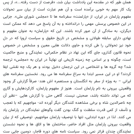
همان طور که در مقدمه این یادداشت بیان شد، «فرصت از دست رفته...»، از پس
یک کار مهم به خوبی برآمده است و آن هم عبارت است از بیان سیر تحولات
مفهوم پارلمان در ایران، از «پارلمنت» سفرنامه ها تا «مجلس شورای ملی». جزایی
در این خصوص پرسش مهمی را درانداخته و به آن پاسخ می دهد که ممکن است
دیگران، به سادگی از آن عبور کرده باشند. این که «پارلمان» به عنوان مفهوم و
نهادی دارای سابقه طولانی و مشخص در تاریخ حقوق و سیاست اروپا که در دل
خود نیز تحولاتی را طی کرده و حاوی دلالت هایی معین و مشخص در خصوص
نحوه قانون گذاری، جای گاه این نهاد در نظام حکمرانی، نمایندگی و منبع حاکمیت
است، چگونه و بر اساس چه زمینه تاریخی ای نهایتاً در ایران به «مجلس» ترجمه
شد؟ چه گروه ها و اشخاصی در این ترجمان دخیل بودند و هر یک چه نقشی ایفا
کردند؟ او در این مسیر ابتدا به سراغ سفرنامه ها می رود. نخستین سفرنامه های
ایرانی – به ویژه از سفر به انگلستان و مستعمره اش هند- صرفاً گزارش گر وجود
واقعیتی بیرونی به نام پارلمان است. هنوز از مفهوم پارلمان، کارکردهایش و آثاری
که می تواند داشته باشد، صحبتی نیست. گاهی حتی با گزارش هایی –نظیر آن
چه ناصرالدین شاه و برخی مشاهده کنندگان دیگر آورده اند- مواجهیم که با تعجب
و تأسف از کمی قدرت سلطنت و گنگ بودن گفت وگوهای نمایندگان در پارلمان یاد
می کنند. لذا در دوره ابتدایی، تنها با توصیف پارلمان مواجهیم. توصیفی که از بیان
واقعیت بیرونی پارلمان مثل افراد حاضر، ساختمان ها و اتاق ها و نحوه نشستن
نمایندگان چندان فراتر نمی رود. سیاست نامه های دوره قاجار، دومین جایی ست