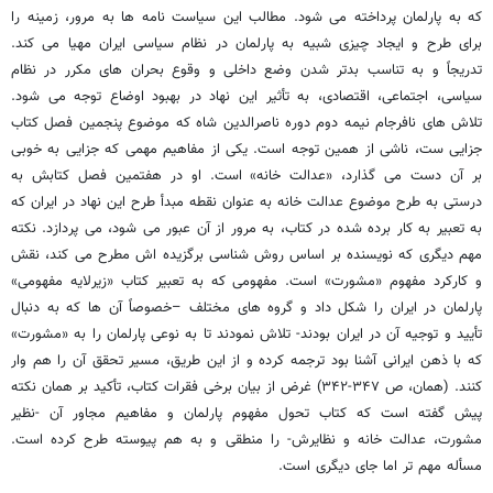
که به پارلمان پرداخته می شود. مطالب این سیاست نامه ها به مرور، زمینه را
برای طرح و ایجاد چیزی شبیه به پارلمان در نظام سیاسی ایران مهیا می کند.
تدریجاً و به تناسب بدتر شدن وضع داخلی و وقوع بحران های مکرر در نظام
سیاسی، اجتماعی، اقتصادی، به تأثیر این نهاد در بهبود اوضاع توجه می شود.
تلاش های نافرجام نیمه دوم دوره ناصرالدین شاه که موضوع پنجمین فصل کتاب
جزایی ست، ناشی از همین توجه است. یکی از مفاهیم مهمی که جزایی به خوبی
بر آن دست می گذارد، «عدالت خانه» است. او در هفتمین فصل کتابش به
درستی به طرح موضوع عدالت خانه به عنوان نقطه مبدأ طرح این نهاد در ایران که
به تعبیر به کار برده شده در کتاب، به مرور از آن عبور می شود، می پردازد. نکته
مهم دیگری که نویسنده بر اساس روش شناسی برگزیده اش مطرح می کند، نقش
و کارکرد مفهوم «مشورت» است. مفهومی که به تعبیر کتاب «زیرلایه مفهومی»
پارلمان در ایران را شکل داد و گروه های مختلف –خصوصاً آن ها که به دنبال
تأیید و توجیه آن در ایران بودند- تلاش نمودند تا به نوعی پارلمان را به «مشورت»
که با ذهن ایرانی آشنا بود ترجمه کرده و از این طریق، مسیر تحقق آن را هم وار
کنند. (همان، ص ۳۴۷-۳۴۲) غرض از بیان برخی فقرات کتاب، تأکید بر همان نکته
پیش گفته است که کتاب تحول مفهوم پارلمان و مفاهیم مجاور آن -نظیر
مشورت، عدالت خانه و نظایرش- را منطقی و به هم پیوسته طرح کرده است.
مسأله مهم تر اما جای دیگری است.