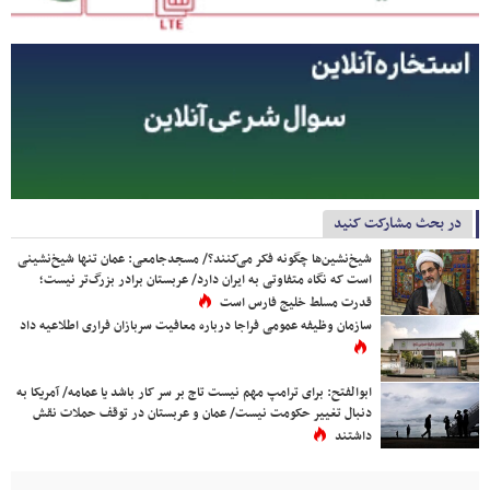
در بحث مشارکت کنید
شیخ‌نشین‌ها چگونه فکر می‌کنند؟/ مسجدجامعی: عمان تنها شیخ‌نشینی
است که نگاه متفاوتی به ایران دارد/ عربستان برادر بزرگ‌تر نیست؛
قدرت مسلط خلیج فارس است
سازمان وظیفه عمومی فراجا درباره معافیت سربازان فراری اطلاعیه داد
ابوالفتح: برای ترامپ مهم نیست تاج بر سر کار باشد یا عمامه/ آمریکا به
دنبال تغییر حکومت نیست/ عمان و عربستان در توقف حملات نقش
داشتند