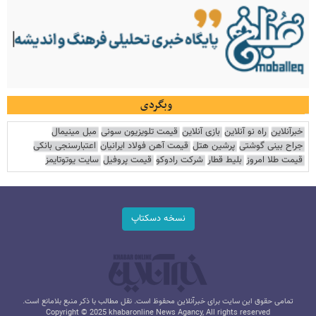
وبگردی
خبرآنلاین
راه نو آنلاین
بازی آنلاین
قیمت تلویزیون سونی
مبل مینیمال
جراح بینی گوشتی
پرشین هتل
قیمت آهن فولاد ایرانیان
اعتبارسنجی بانکی
قیمت طلا امروز
بلیط قطار
شرکت رادوکو
قیمت پروفیل
سایت یوتوتایمز
نسخه دسکتاپ
تمامی حقوق این سایت برای خبرآنلاین محفوظ است. نقل مطالب با ذکر منبع بلامانع است.
Copyright © 2025 khabaronline News Agancy, All rights reserved