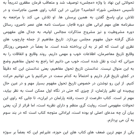
تحولاتی این نهاد با واژه «مجلس» توصیف شد و متعاقب فرمان مظفری تدریجاً به
تأسیس «مجلس شورا» انجامید؟ جزایی در این کتاب راوی همین ماجراست و در
تلاش برای پاسخ گفتن به همین پرسش ها. او تلاش می کند با مراجعه به
سفرنامه های مهم ایرانی های دوره قاجار، سیاست نامه های عصر ناصری، رسائل
دوره مشروطیت و نیز مشروح مذاکرات مجالس اولیه، به جدال های مفهومی
شکل گرفته حول مفهوم مجلس بپردازد. تاریخ مفاهیم از جمله چارچوب های
نظری ای است که کم تر به آن پرداخته شده است. ما بعضاً در خصوص روزنگار
وقایع تاریخ معاصرمان، اطلاعات خوب و مهمی داریم. روند وقایع و اتفاقات را به
میزانی که ثبت و نقل شده است، خوب می دانیم اما راجع به تحول مفاهیم وضع
به این منوال نیست. ندانستن تاریخ تحول مفاهیم، یعنی ندانستن این که دقیقاً
در کجای تاریخ قرار داریم و احتمالاً به کدام سمت در حرکتیم یا می توانیم حرکت
کنیم. از این رو نوشتن در خصوص تاریخ تحول مفهوم بسیار مهم و در عین حال
پیچیده ای نظیر پارلمان، از چیزی که حتی در نگاه اول ممکن است به نظر بیاید،
مهم تر است. کتاب «فرصت از دست رفته پارلمان در ایران»، تا جایی که راوی این
تحولات مفهومی است، روایت گری منظم و دارای نظریه است، اما فراتر از آن، یعنی
بیان آن چه مدعای اصلی او بوده است، ایراداتی متوجه کتاب است که در بند سوم
به آن می پردازم.
یکی از مهم ترین ضعف های کتاب های این حوزه، علیرغم این که بعضاً بر سوژه