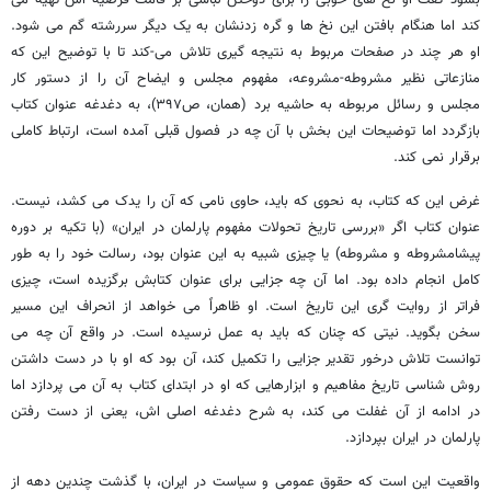
کند اما هنگام بافتن این نخ ها و گره زدنشان به یک دیگر سررشته گم می شود.
او هر چند در صفحات مربوط به نتیجه گیری تلاش می-کند تا با توضیح این که
منازعاتی نظیر مشروطه-مشروعه، مفهوم مجلس و ایضاح آن را از دستور کار
مجلس و رسائل مربوطه به حاشیه برد (همان، ص۳۹۷)، به دغدغه عنوان کتاب
بازگردد اما توضیحات این بخش با آن چه در فصول قبلی آمده است، ارتباط کاملی
برقرار نمی کند.
غرض این که کتاب، به نحوی که باید، حاوی نامی که آن را یدک می کشد، نیست.
عنوان کتاب اگر «بررسی تاریخ تحولات مفهوم پارلمان در ایران» (با تکیه بر دوره
پیشامشروطه و مشروطه) یا چیزی شبیه به این عنوان بود، رسالت خود را به طور
کامل انجام داده بود. اما آن چه جزایی برای عنوان کتابش برگزیده است، چیزی
فراتر از روایت گری این تاریخ است. او ظاهراً می خواهد از انحراف این مسیر
سخن بگوید. نیتی که چنان که باید به عمل نرسیده است. در واقع آن چه می
توانست تلاش درخور تقدیر جزایی را تکمیل کند، آن بود که او با در دست داشتن
روش شناسی تاریخ مفاهیم و ابزارهایی که او در ابتدای کتاب به آن می پردازد اما
در ادامه از آن غفلت می کند، به شرح دغدغه اصلی اش، یعنی از دست رفتن
پارلمان در ایران بپردازد.
واقعیت این است که حقوق عمومی و سیاست در ایران، با گذشت چندین دهه از