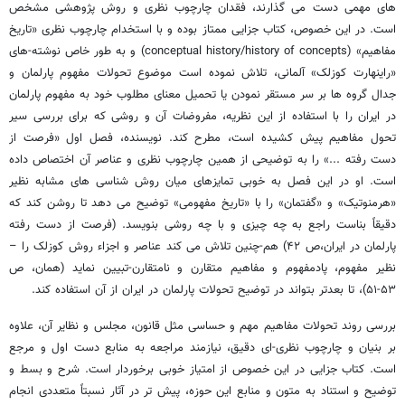
های مهمی دست می گذارند، فقدان چارچوب نظری و روش پژوهشی مشخص
است. در این خصوص، کتاب جزایی ممتاز بوده و با استخدام چارچوب نظری «تاریخ
مفاهیم» (conceptual history/history of concepts) و به طور خاص نوشته-های
«راینهارت کوزلک» آلمانی، تلاش نموده است موضوع تحولات مفهوم پارلمان و
جدال گروه ها بر سر مستقر نمودن یا تحمیل معنای مطلوب خود به مفهوم پارلمان
در ایران را با استفاده از این نظریه، مفروضات آن و روشی که برای بررسی سیر
تحول مفاهیم پیش کشیده است، مطرح کند. نویسنده، فصل اول «فرصت از
دست رفته ...» را به توضیحی از همین چارچوب نظری و عناصر آن اختصاص داده
است. او در این فصل به خوبی تمایزهای میان روش شناسی های مشابه نظیر
«هرمنوتیک» و «گفتمان» را با «تاریخ مفهومی» توضیح می دهد تا روشن کند که
دقیقاً بناست راجع به چه چیزی و با چه روشی بنویسد. (فرصت از دست رفته
پارلمان در ایران،ص ۴۲) هم-چنین تلاش می کند عناصر و اجزاء روش کوزلک را –
نظیر مفهوم، پادمفهوم و مفاهیم متقارن و نامتقارن-تبیین نماید (همان، ص
۵۳-۵۱)، تا بعدتر بتواند در توضیح تحولات پارلمان در ایران از آن استفاده کند.
بررسی روند تحولات مفاهیم مهم و حساسی مثل قانون، مجلس و نظایر آن، علاوه
بر بنیان و چارچوب نظری-ای دقیق، نیازمند مراجعه به منابع دست اول و مرجع
است. کتاب جزایی در این خصوص از امتیاز خوبی برخوردار است. شرح و بسط و
توضیح و استناد به متون و منابع این حوزه، پیش تر در آثار نسبتاً متعددی انجام