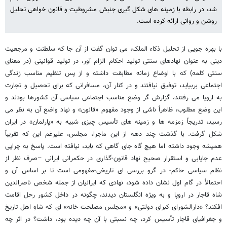
شد، در رابطه با زمینه های شکل گیری جنبش مشروطیت و قانون خواهی تحلیل
روشن و روانی ارائه کرده است.
با بهره جویی از تحلیل ذکاء الملک، می توان گفت از آن جا که سلطنت و مرجعیت
دینی به عنوان نهادهای سنتی تولید احکام الزام آور، در تولید قوانینی (در معنای
سنتی کلمه) که با اوضاع زمانه مطابقت داشته و از پس تنظیم مناسب زندگی
اجتماعی بربیاید، توفیق نیافتند و در کنار آن، مسافرانی که برای تحصیل و تجارت
به اروپا می رفتند، گزارش گر وضع مناسب اجتماعی سیاسی آن کشورها بودند و
این وضع مطلوب، ظاهراً ناشی از وجود مفهوم «قانون» و نهاد واضع آن به نظر می
رسید، تدریجاً زمزمه ها و زمینه های تأسیس چیزی شبیه به «پارلمان» در ایران
شکل گرفت. با گذشت چند دهه از این ماجرا، مجلس، علیرغم این که تقریباً
همیشه وجود داشته اما هیچ گاه جای گاهی که باید، نیافته است. پاسخ به چرایی
عدم جایابی و استقرار صحیح نهاد قانون-گذاری در حکمرانی ایرانی –صرف نظر از
نظام سیاسی حاکم- در گرو بررسی ای تاریخی-مفهومی است تا بر اساس آن و
احتمالاً در گام اول نشان داده شود، نهادی که ایرانیان از جمله شخص ناصرالدین
شاه قاجار در اروپا و به ویژه انگلستان دیدند، چگونه در داخل کشور رحل اقامت
افکند؟ «دارالشورای کبرای دولتی» و «مجلس مصلحت خانه» ای که شاهِ اهل تاریخ
و جغرافیای قاجار تأسیس کرد، چه نسبتی با آن چه دیده بود، داشت؟ در اثر چه