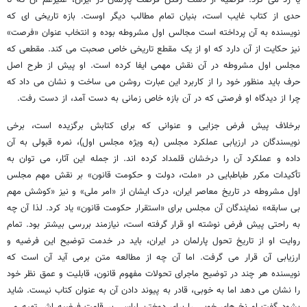
حدی از کتاب غایب است، بنیان تمام مطالب دیگر اوست. بازه تاریخی ای که
نویسنده به آن پرداخته است مجالس اول مشروطه بوده و انتخاب عنوان «فرصت»
نیز حکایت از آن دارد که او از یک مقطع تاریخی خاص صحبت می کند. مقطعی که
مجلس اول مشروطه در آن نقش مهمی ایفا کرده است. او پیش از طرح اصل
حرف باید منظور خود را از کاربرد این عبارت روشن می ساخت و نشان می داد که
چرا از دیدگاه او فرصتی که در آن بازه خاص زمانی به دست آمد، از دست رفت.
برخلاف پیش فرض جزایی و عنوانی که برای کتابش برگزیده است، برخی
نویسندگان در ارزیابی عملکرد مجلس (به ویژه مجلس اول)، نمره قبولی به آن
داده و عملکرد آن را درخشان قلمداد کرده اند. از جمله این آثار، می توان به
تأکیدات مکرر طباطبایی در «ملت، دولت و حکومت قانون» بر نقش مهم مجلس
اول مشروطه در تاریخ معاصر ایران، درک ایشان از «امر ملی» و نیز «کوشش مهم
بی سابقه» نمایندگان آن مجلس برای «استقرار حکومت قانون» یاد کرد. لذا آن چه
به راحتی پیش فرض نوشته او قرار گرفته است، نیازمند بررسی بیشتر بود. تمام
روایت او از تاریخ تحول پارلمان در ایران، باید در خدمت توضیح این فرضیه و
ارزیابی آن قرار می گرفت. اما آن چه از مطالعه متن برمی آید آن است که
نویسنده هر چند در توضیح ماجرای تحولات مفهوم قانون، قابلیت و عمق نظر خود
را نشان می دهد اما به خوبی، قادر به پیوند دادن آن به عنوان کتاب نیست. شاید
بشود گفت او نخ های خوبی را برای دوختن لباسی بر قامت فرضیه اش تهیه می