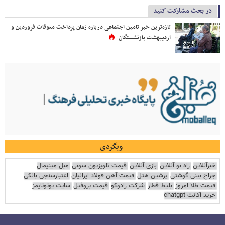
در بحث مشارکت کنید
تازه‌ترین خبر تامین اجتماعی درباره زمان پرداخت معوقات فروردین و
اردیبهشت بازنشستگان
وبگردی
خبرآنلاین
راه نو آنلاین
بازی آنلاین
قیمت تلویزیون سونی
مبل مینیمال
جراح بینی گوشتی
پرشین هتل
قیمت آهن فولاد ایرانیان
اعتبارسنجی بانکی
قیمت طلا امروز
بلیط قطار
شرکت رادوکو
قیمت پروفیل
سایت یوتوتایمز
خرید اکانت chatgpt