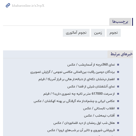
برچسب‌ها
نجوم
زمین
نجوم آماتوری
خبرهای مرتبط
نمای 360درجه از آسمان‌شب / عکس
برندگان دومین رقابت بین‌المللی عکاسی نجومی / گزارش تصویری
انفجار درخشان تکه‌ای از دنباله‌دار هالی بر فراز آمریکا / فیلم
نمای آتشفشان شیلی از فضا / عکس
از سرعت 617000 متر بر ثانیه چه تصوری دارید؟ / فیلم
عکاس ایرانی و چشم‌انداز ماه گرفتگی بر پهنه کهکشان / عکس
انقلاب تابستانی / عکس
آفتاب نیمه‌شب / عکس
هلال شب اول رمضان از دید فضانوردان / عکس
فروپاشی شوروی و تاثیر آن بر شب‌های اروپا / عکس