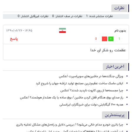
نظرات
نظرات منتشر شده: 1
نظرات در صف انتشار: 0
نظرات غیرقابل انتشار: 0
بدون نام
۱۴:۴۵ - ۱۳۹۰/۰۶/۲۶
پاسخ
0
1
عظمتت رو شکر ای خدا
آخرین اخبار
ویژگی جنگنده‌ها در ماشین‌های سوپراسپرت /عکس
ایلان ماسک ساخت عظیم‌ترین مجتمع تولید تراشه جهان را شروع کرد
چرا مجسمه‌ها از روی کاپوت‌ ناپدید شدند؟ /عکس
راز صدای بوق هنگام قفل کردن ماشین / بوق ساده یا یک هشدار هوشمند؟ /عکس
هدیه ۲۰۰ گیگابایتی دولت برای خبرنگاران ایرانسلی
پربیننده‌ترین
چرا باتری خودرو مدام خالی می‌شود؟ / بررسی دلایل و راه‌حل‌های مشکل تخلیه باتری
این آیفون ۱۸ است؟ / «Caviar» مشخصات گوشی جدید اپل را لو داد / عکس