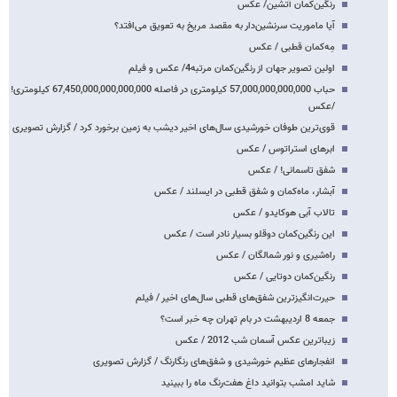
رنگین‌کمان آتشین/ عکس
آیا ماموریت سرنشین‌دار به مقصد مریخ به تعویق می‌افتد؟
مِه‌کمان قطبی / عکس
اولین تصویر جهان از رنگین‌کمان مرتبه4/ عکس و فیلم
حباب 57,000,000,000,000 کیلومتری در فاصله 67,450,000,000,000,000 کیلومتری!
/عکس
قوی‌ترین طوفان خورشیدی سال‌های اخیر دیشب به زمین برخورد کرد / گزارش تصویری
ابرهای استراتوس / عکس
شفق تاسمانی! / عکس
آبشار، ماه‌کمان و شفق قطبی در ایسلند / عکس
تالاب آبی هوکایدو / عکس
این رنگین‌کمان دوقلو بسیار نادر است / عکس
راه‌شیری و نور شمالگان / عکس
رنگین‌کمان دوتایی / عکس
حیرت‌انگیزترین شفق‌های قطبی سال‌های اخیر / فیلم
جمعه 8 اردیبهشت در بام تهران چه خبر است؟
زیباترین عکس آسمان شب 2012 / عکس
انفجارهای عظیم خورشیدی و شفق‌های رنگارنگ / گزارش تصویری
شاید امشب بتوانید داغ هفت‌رنگ ماه را ببینید