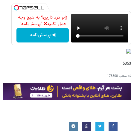
زانو درد دارین؟ به هیچ وجه
عمل نکنید❌ "پرسش‌نامه"
◀ پرسش‌نامه
5353
کد مطلب
173800