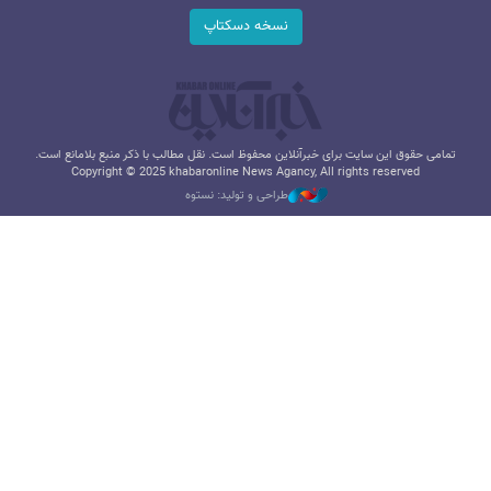
نسخه دسکتاپ
تمامی حقوق این سایت برای خبرآنلاین محفوظ است. نقل مطالب با ذکر منبع بلامانع است.
Copyright © 2025 khabaronline News Agancy, All rights reserved
طراحی و تولید: نستوه