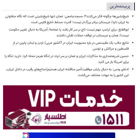
پربیننده‌ترین
شیخ‌نشین‌ها چگونه فکر می‌کنند؟/ مسجدجامعی: عمان تنها شیخ‌نشینی است که نگاه متفاوتی
به ایران دارد/ عربستان برادر بزرگ‌تر نیست؛ قدرت مسلط خلیج فارس است
ابوالفتح: برای ترامپ مهم نیست تاج بر سر کار باشد یا عمامه/ آمریکا به دنبال تغییر حکومت
نیست/ عمان و عربستان در توقف حملات نقش داشتند
نتایج جالب یک نظرسنجی در باره محبوبیت ایران در 7کشور عربی/ اردن و لبنان پایین تر از
فلسطین و مراکش و تونس
حسین شریعتمداری به مذاکرات ایران و عمان بر سر تردد در تنگه هرمز حمله کرد: دارید تنگه را
برای امریکا باز می کنید
ادعای ونس: به دنبال پایان موفقیت‌آمیز مناقشه ایران هستیم/جناح‌های رقیب در داخل ایران،
این کشور را به جهات مختلف می‌کشند