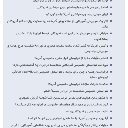
تولید هواپیمای بدون سرنشین اسراییل برای پرواز بر فراز ایران
احتمال ویروسی‌شدن هواپیماهای بدون سرنشین آمریکایی
ایران هواپیمای بدون سرنشین آمریکا راسرنگون کرد
ناتو:یک هواپیمای آمریکایی از هفته پیش گم شده بود/سکوت وزارت دفاع آمریکا در
برابر…
جزئیاتی تازه از هواپیمای سرنگون شده آمریکایی توسط ایران+ بازتاب خبر در
رسانه‌های…
واکنش آمریکا به فیلتر شدن سایت سفارت مجازی در تهران+ شکست طرح رهاسازی
هواپیمای جاسوسی…
انتشار جزئیات جدید از هواپیمای فوق مدرن جاسوسی آمریکا
می‌دانید هواپیمای جاسوسی آمریکایی شکارشده در ایران چه قابلیت‌هایی دارد؟
درخواست روسیه و چین برای بازدید از هواپیمای جاسوسی آمریکا+اعلام آمادگی
نیروهای مسلح…
شکست شرکت سازنده هواپیمای جاسوسی آمریکا
هواپیمای جاسوسی شکارشده در ایران را ببینید/ فیلم
با مشهورترین هواپیماهای نظامی بی‌سرنشین آشنا شوید/ گزارش تصویری
کاربران خبرآنلاین در مورد شکار هواپیمای جاسوسی در ایران چه فکر می‌کنند؟
غنیمت جاسوسی از آمریکا/ پرونده
آیا پهپاد جاسوسی آمریکا با هک‌شدن امواج جی.پی.اس شکار شد؟
جزئیات بیشتر از چگونگی هک‌کردن جی.پی.اس پهپاد شناسایی آمریکایی + فیلم