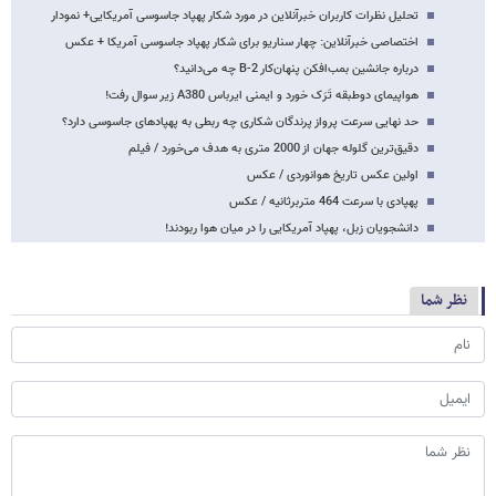
تحلیل نظرات کاربران خبرآنلاین در مورد شکار پهپاد جاسوسی آمریکایی+ نمودار
اختصاصی خبرآنلاین: چهار سناریو برای شکار پهپاد جاسوسی آمریکا + عکس
درباره جانشین بمب‌افکن پنهان‌کار B-2 چه می‌دانید؟
هواپیمای دوطبقه تَرَک خورد و ایمنی ایرباس A380 زیر سوال رفت!
حد نهایی سرعت پرواز پرندگان شکاری چه ربطی به پهپادهای جاسوسی دارد؟
دقیق‌ترین گلوله جهان از 2000 متری به هدف می‌خورد / فیلم
اولین عکس تاریخ هوانوردی / عکس
پهپادی با سرعت 464 متربرثانیه / عکس
دانشجویان زبل، پهپاد آمریکایی را در میان هوا ربودند!
نظر شما