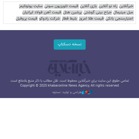
خبرآنلاین
راه نو آنلاین
بازی آنلاین
قیمت تلویزیون سونی
سایت یوتوتایمز
مبل مینیمال
جراح بینی گوشتی
پرشین هتل
قیمت آهن فولاد ایرانیان
اعتبارسنجی بانکی
قیمت طلا امروز
بلیط قطار
شرکت رادوکو
قیمت پروفیل
نسخه دسکتاپ
تمامی حقوق این سایت برای خبرآنلاین محفوظ است. نقل مطالب با ذکر منبع بلامانع است.
Copyright © 2025 khabaronline News Agancy, All rights reserved
طراحی و تولید: نستوه