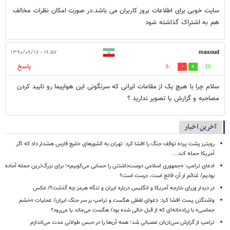
سایت خوبی برای اطلاعات بروز کاربران می باشد.در صورت امکان نظرات مخالف
هم به اشتراک گذاشته شود
۱۹:۵۷ - ۱۳۹۰/۰۹/۱۷
masoud
پاسخ
6
30
سلام چرا با هیچ یک از مقامات ایرانی که سرنگونی این هواپیما رو تایید کردن
مصاحبه و گزارش یا تصویر ندارید ؟
آخرین اخبار
رویترز پشت پرده توقف جنگ را افشا کرد: تهران به کشورهای خلیج فارس هشدار داد که اگر
آمریکا حمله کند....
ادعای ترامپ: «جمهوری اسلامی دوست‌داشتنی را حسابی می‌کوبیم»؛ برای بزرگ‌ترین حمله آماده
بودیم/ غنائم از آنِ فاتح است، درست است؟
در دیدار وزرای خارجه آمریکا و انگلیس درباره ایران و تنگه هرمز چه گذشت؟/ عکس
واشنگتن پست افشا کرد: دعوای لفظی هگست و ترامپ بر سر جنگ ایران/ عملیات «خشم
حماسی» با زرادخانه‌ای که از قبل خالی شده بود/ هگست می‌ماند یا می‌رود؟
ترامپ از گزارش سی‌ان‌ان عصبانی شد؛ همه آن‌ها را در حبس طولانی مدت می‌اندازم