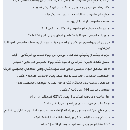
می‌دانید هواپیمای جاسوسی آمریکایی شکارشده در ایران چه قابلیت‌هایی دارد؟
عکس‌های هواپیمای جاسوسی آمریکا در ایران/ گزارش تصویری
هواپیمای جاسوسی شکارشده در ایران را ببینید/ فیلم
غنیمت جاسوسی از آمریکا/ پرونده
ایران چگونه هواپیمای جاسوسی آمریکا را سرنگون کرد؟
آیا پهپاد جاسوسی آمریکا با هک‌شدن امواج جی.پی.اس شکار شد؟
جی پی اس پهباد‌های آمریکایی در تسخیر مهندسان ایرانی/ماهواره جاسوسی آمریکا با
لیزرهای…
جزئیات بیشتر از چگونگی هک‌کردن جی.پی.اس پهپاد شناسایی آمریکایی + فیلم
تحلیل نظرات کاربران خبرآنلاین در مورد شکار پهپاد جاسوسی آمریکایی+ نمودار
با هواپیماهای بدون سرنشین ایرانی آشنا شوید/رقبای وطنی پهبادهای جاسوسی آمریکا
اختصاصی خبرآنلاین: چهار سناریو برای شکار پهپاد جاسوسی آمریکا + عکس
حد نهایی سرعت پرواز پرندگان شکاری چه ربطی به پهپادهای جاسوسی دارد؟
پهپادی با سرعت 464 متربرثانیه / عکس
آغاز ساخت و دریافت اطلاعات از پهپاد RQ170 آمریکایی در ایران
چه کسانی در فهرست ترور پهپادهای آمریکا قرار دارند؟
وزیر دفاع: جزئیات جدیدی از پهپاد RQ170 به دست آوردیم اما بنای انتشارش را نداریم
سیستم جدید مقابله با شکار پهپادها ساخته شد/ اینفوگرافیک
کشف بقایای هواپیمای مسافربری پس از 34 سال/ فیلم