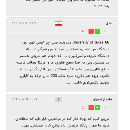
رفت؟؟؟!!!
عادل
۱۸:۳۱ - ۱۳۹۱/۰۴/۱۲
4
19
بابا University of texas میدونید یعنی چی؟یعنی توی اون
دانشگاه مرز علم رو دستکاری میکنند.من نمیگم که مثلا
دانشگاه شریف و امیرکبیر و .... که خودم هم شریفی هستم
بد هستن. ولی به خدا سطح فناوری ما و آمریکا همانند فاصله
سطح فناوری بین ما و کنگو هستش. پس الکی گردن راست
نکنید، جبهه هم نگیرید.شاید شاید 200 سال دیگه یه کارایی
بتونیم بکنیم.اونم شاید........
حامد از اصفهان
۱۲:۰۹ - ۱۳۹۲/۱۱/۲۴
0
0
تزریق کنیم که پهپاد فکر کنه در موقعیتی قرار داره که منطقه ی
فرود ما همان پایگاه فرودش یا درواقع خانه هستش. پهپاد