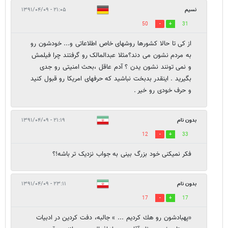
نسیم
۲۱:۰۵ - ۱۳۹۱/۰۴/۰۹
50
31
از کی تا حالا کشورها روشهای خاص اطلاعاتی و... خودشون رو
به مردم نشون می دند؟مثلا عبدالمالک رو گرفتند چرا فیلمش
و نمی تونند نشون یدن ؟ آدم عاقل ،بحث امنیتی رو جدی
بگیرید . اینقدر بدبخت نباشید که حرفهای امریکا رو قبول کنید
و حرف خودی رو خیر .
بدون نام
۲۱:۱۹ - ۱۳۹۱/۰۴/۰۹
12
33
فکر نمیکنی خود بزرگ بینی به جواب نزدیک تر باشه!؟
بدون نام
۲۳:۱۱ - ۱۳۹۱/۰۴/۰۹
17
17
«پهبادشون رو هك كرديم ... » جالبه، دفت کردین در ادبیات