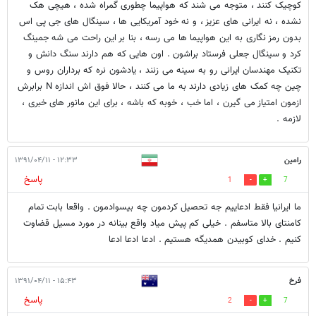
کوچیک کنند ، متوجه می شند که هواپیما چطوری گمراه شده ، هیچی هک
نشده ، نه ایرانی های عزیز ، و نه خود آمریکایی ها ، سینگال های جی پی اس
بدون رمز نگاری به این هواپیما ها می رسه ، بنا بر این راحت می شه جمینگ
کرد و سینگال جعلی فرستاد براشون . اون هایی که هم دارند سنگ دانش و
تکنیک مهندسان ایرانی رو به سینه می زنند ، یادشون نره که برداران روس و
چین چه کمک های زیادی دارند به ما می کنند ، حالا فوق اش اندازه N برابرش
ازمون امتیاز می گیرن ، اما خب ، خوبه که باشه ، برای این مانور های خبری ،
لازمه .
رامین
۱۲:۳۳ - ۱۳۹۱/۰۴/۱۱
پاسخ
1
7
ما ایرانیا فقط ادعاییم جه تحصیل کردمون چه بیسوادمون . واقعا بابت تمام
کامنتای بالا متاسفم . خیلی کم پیش میاد واقع بینانه در مورد مسیل قضاوت
کنیم . خدای کوبیدن همدیگه هستیم . ادعا ادعا ادعا
فرخ
۱۵:۴۳ - ۱۳۹۱/۰۴/۱۱
پاسخ
2
7