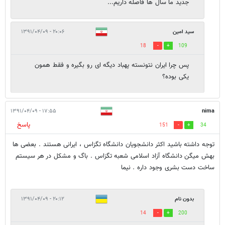
جدید ما سال ها فاصله داریم...
سید امین
۲۰:۰۶ - ۱۳۹۱/۰۴/۰۹
18
109
پس چرا ایران نتونسته پهباد دیگه ای رو بگیره و فقط همون
یکی بوده؟
۱۷:۵۵ - ۱۳۹۱/۰۴/۰۹
nima
پاسخ
151
34
توجه داشته باشید اکثر دانشجویان دانشگاه تگزاس ، ایرانی هستند . بعضی ها
بهش میگن دانشگاه آزاد اسلامی شعبه تگزاس . باگ و مشکل در هر سیستم
ساخت دست بشری وجود داره . نیما
بدون نام
۲۰:۱۲ - ۱۳۹۱/۰۴/۰۹
14
200