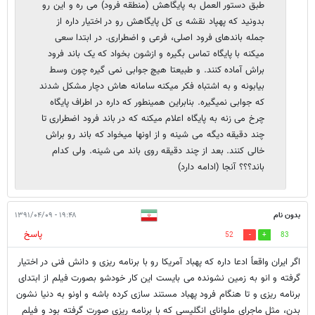
طبق دستور العمل به پایگاهش (منطقه فرود) می ره و این رو
بدونید که پهپاد نقشه ی کل پایگاهش رو در اختیار داره از
جمله باندهای فرود اصلی، فرعی و اضطراری. در ابتدا سعی
میکنه با پایگاه تماس بگیره و ازشون بخواد که یک باند فرود
براش آماده کنند. و طبیعتا هیچ جوابی نمی گیره چون وسط
بیابونه و به اشتباه فکر میکنه سامانه هاش دچار مشکل شدند
که جوابی نمیگیره. بنابراین همینطور که داره در اطراف پایگاه
چرخ می زنه به پایگاه اعلام میکنه که در باند فرود اضطراری تا
چند دقیقه دیگه می شینه و از اونها میخواد که باند رو براش
خالی کنند. بعد از چند دقیقه روی باند می شینه. ولی کدام
باند؟؟؟ آنجا (ادامه دارد)
بدون نام
۱۹:۴۸ - ۱۳۹۱/۰۴/۰۹
پاسخ
52
83
اگر ایران واقعاً ادعا داره که پهباد آمریکا رو با برنامه ریزی و دانش فنی در اختیار
گرفته و انو به زمین نشونده می بایست این کار خودشو بصورت فیلم از ابتدای
برنامه ریزی و تا هنگام فرود پهباد مستند سازی کرده باشه و اونو به دنیا نشون
بدن، مثل ماجرای ملوانای انگلیسی که با برنامه ریزی صورت گرفته بود و فیلم