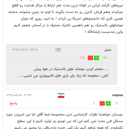
نیروهای کارآمد ایرانی در کوتاه ترین مدت هم ارتباط یا مراکز هدایت رو قطع
میکردند وهم فرمان کنترل رو به دست بگیرند تا اونو به زمین بنشونند مشابه
همین کاری که دانشجوهای امریکا یی کردند ! به امید روزی که بتوان
موشکهای بالستیک رو هم باهمین تکنیک منحرف یا در آسمان منفجر کنیم
واین شدنیست إنشاءالله !.
عسل
۲۲:۱۷ - ۱۳۹۱/۰۴/۰۹
116
44
... منفجر کردن موشک های بالستیک در هوا پیش
کش...معلومه که زیاد پای بازی های کامپیوتری می شینی....
۲۱:۴۲ - ۱۳۹۱/۰۴/۰۹
majnon
پاسخ
2
27
دوستان خواهشا نظرات کارشناسی ندن مخصوصا شما آقای اما من امروزدر مورد
مسائل فنی بحث نمی کنم این که می تونیم بنز تولید کنیم با این سطح
تکنولوژی که همه شاهد آنیم یک کمی خنده داره.وقتی ما مجبور می شیم