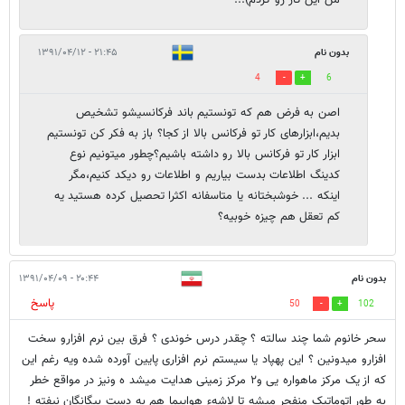
من این کار رو کردم)...
بدون نام
۲۱:۴۵ - ۱۳۹۱/۰۴/۱۲
4
6
اصن به فرض هم که تونستیم باند فرکانسیشو تشخیص
بدیم،ابزارهای کار تو فرکانس بالا از کجا؟ باز به فکر کن تونستیم
ابزار کار تو فرکانس بالا رو داشته باشیم؟چطور میتونیم نوع
کدینگ اطلاعات بدست بیاریم و اطلاعات رو دیکد کنیم،مگر
اینکه ... خوشبختانه یا متاسفانه اکثرا تحصیل کرده هستید یه
کم تعقل هم چیزه خوبیه؟
بدون نام
۲۰:۴۴ - ۱۳۹۱/۰۴/۰۹
پاسخ
50
102
سحر خانوم شما چند سالته ؟ چقدر درس خوندی ؟ فرق بین نرم افزارو سخت
افزارو میدونین ؟ این پهپاد یا سیستم نرم افزاری پایین آورده شده ویه رغم این
که از یک مرکز ماهواره یی و۲ مرکز زمینی هدایت میشد ه ونیز در مواقع خطر
به طور اتوماتیک منفجر میشه تا لاشهء هواپیما هم به دست بیگانگان نیفته !