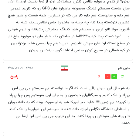
بودن؟ از کدوم ماهواره نظامی کنترل میشد؟کد اونو از کجا بدست آوردن؟ الان
سال هاست سیستم کدینگ مجموعه ماهواره های GPS رو که کاربرد عمومی
هم داره و سالهاست هم داره کار می کنه در دسترس همه هست و هنوز هیچ
کشوری نتونسته پیدا کنه چه برسه به ماهواره خاص نظامی...یک شبه به
فناوری مواد نانو کربن و سیستم های کدینگ مخابراتی پیشرفته و علوم هوایی
و ....غیره دست پیدا کردیم؟؟؟!!اما در ساختن یک هواپیمای دو موتوره ملخ دار
در سطح استاندارد های جهانی عاجزیم...نمی دونم چرا بعضی ها با برادرانمون
در کره شمالی در مطرح کردن بعضی ادعاها گوی سبقت رو ربودن...
بدون نام
۲۲:۱۸ - ۱۳۹۱/۰۴/۰۹
پاسخ
3
21
به هر حال این سوال باقی است که اگر ما توانسته ایم سیستم جی پی اس
پهپاد را هک کنیم و سیگنالهای خودمون را به جای اون بفرستیم پس چرا پهپاد
را کوبیده ایم زمین!!!! شاید خبر امریکا هم به اینصورت بوده که به دانشجویان
و استادان دانشگاه تگزاس اجازه داده شده تا سیستم این هواپیما را هک کنند
تا روزنه های نفوذش رو پیدا کنند. به این ترتیب جی پی اس آنرا ارتقا می
دهند.