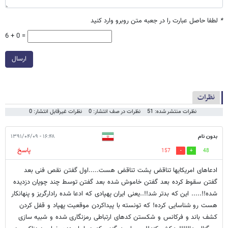
*
لطفا حاصل عبارت را در جعبه متن روبرو وارد کنید
6 + 0 =
ارسال
نظرات
نظرات منتشر شده: 51
نظرات در صف انتشار: 0
نظرات غیرقابل انتشار: 0
بدون نام
۱۶:۴۸ - ۱۳۹۱/۰۴/۰۹
پاسخ
157
48
ادعاهای امریکایها تناقض پشت تناقض هست.....اول گفتن نقص فنی بعد
گفتن سقوط کرده بعد گفتن خاموش شده بعد گفتن توسط چند چوپان دزدیده
شده!!..... این که بدتر شد!!..یعنی ایران پهپادی که ادعا شده رادارگریز و پنهانکار
هست رو شناسایی کرده! که تونسته با پیداکردن موقعیت پهپاد و قفل کردن
کشف باند و فرکانس و شکستن کدهای ارتباطی رمزنگاری شده و شبیه سازی