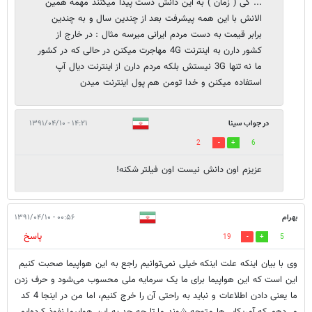
... کی ( زمان ) به این دانش دست پیدا میکنند مهمه همین
الانش با این همه پیشرفت بعد از چندین سال و به چندین
برابر قیمت به دست مردم ایرانی میرسه مثال : در خارج از
کشور دارن به اینترنت 4G مهاجرت میکنن در حالی که در کشور
ما نه تنها 3G نیستش بلکه مردم دارن از اینترنت دیال آپ
استفاده میکنن و خدا تومن هم پول اینترنت میدن
در جواب سینا
۱۴:۲۱ - ۱۳۹۱/۰۴/۱۰
2
6
عزیزم اون دانش نیست اون فیلتر شکنه!
بهرام
۰۰:۵۶ - ۱۳۹۱/۰۴/۱۰
پاسخ
19
5
وی با بیان اینکه علت اینکه خیلی نمی‌توانیم راجع به این هواپیما صحبت کنیم
این است که این هواپیما برای ما یک سرمایه ملی محسوب می‌شود و حرف زدن
ما یعنی دادن اطلاعات و نباید به راحتی آن را خرج کنیم، اما من در اینجا 4 کد