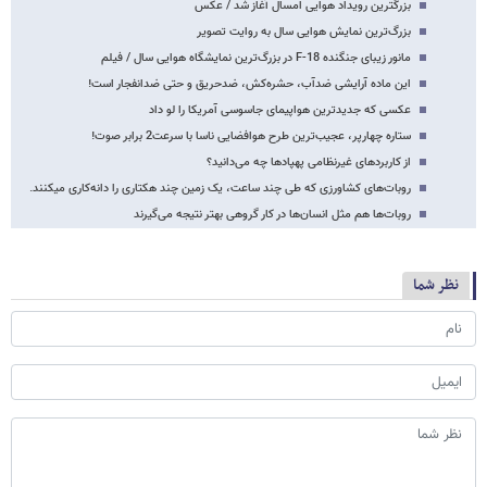
بزرگترین رویداد هوایی امسال آغاز شد / عکس
بزرگ‌ترین نمایش هوایی سال به روایت تصویر
مانور زیبای جنگنده F-18 در بزرگ‌ترین نمایشگاه هوایی سال / فیلم
این ماده آرایشی ضدآب، حشره‌کش، ضدحریق و حتی ضدانفجار است!
عکسی که جدیدترین هواپیمای جاسوسی آمریکا را لو داد
ستاره چهارپر، عجیب‌ترین طرح هوافضایی ناسا با سرعت2 برابر صوت!
از کاربردهای غیرنظامی پهپادها چه می‌دانید؟
روبات‌های کشاورزی که طی چند ساعت، یک زمین چند هکتاری را دانه‌کاری می‎کنند.
روبات‌ها هم مثل انسان‌ها در کار گروهی بهتر نتیجه می‌گیرند
نظر شما