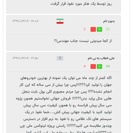
روز توسط یک هکر مورد نفوذ قرار گرفت.
بدون نام
۲۰:۰۸ - ۱۳۹۱/۰۴/۰۹
2
21
از کجا میدونی نیست جناب مهندس!؟
علی خطاب به بی نام
۲۱:۵۰ - ۱۳۹۱/۰۴/۰۹
4
84
اگه کمتر از چند ماه می توان یک نمونه از بهترین خودروهای
جهان را تولید کرد؟؟؟!!!پس چرا بیش از سی ساله که این کار
انجام نشده؟؟!! پس چرا مردم مجبورم کلی پول بابت بنجل
هایی مثل پراید بدن؟؟؟!!! فروش جهانی نخواستیم همون پژوه
سی سال پیش فرانسه رو با همون کیفیت سی سال پیش
تولید کنید با کیفیت جهانی پیش کش....شما نفوذ در یک
سیستم های تک نظامی رو با نفوذ به نرم افزار در دسترس
ویندوز مقایسه می کنید؟؟؟!!! راستی پروژه لینوکس ملی چی
شد؟؟؟!!!میلیون ها دلار پول سرمایه ملی این کشور کجا