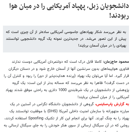
دانشجویان زبل، پهپاد آمریکایی را در میان هوا
ربودند!
به نظر می‌رسد شکار پهپادهای جاسوسی آمریکایی ساده‌تر از آن چیزی است که
پیش از این تصور می‌شد. در جدیدترین نمونه یک گروه دانشجویی توانستند
پهپادی را در میان آسمان بربایند!
محمود حاج‌زمان:
کاملا قابل درک است که دولتمردان آمریکایی دوست ندارند
فناوری هواپیماهای بدون سرنشین آنها از آسمان خارج شود و در دستان دیگران
قرار گیرد. اما آیا می‌توان یک پهپاد (پرنده هدایت‌پذیر از دور) را ربود و کنترل آن را
در دست گرفت؟ ظاهرا به نظر می‌رسد که مساله بدتر از این است: یک گروه
پژوهشی از دانشجویان در یک شرط‌بندی 1000 دلاری به راحتی موفق شدند پهپاد
آمریکایی را از میان آسمان بربایند!
به گزارش پاپ‌ساینس،
گروهی از دانشجویان دانشگاه تگزاس در آستین در یک
مبارزه متهورانه با سازمان امنیت داخلی آمریکا (DHS) با موفقیت توانستند یک
پهپاد را به چنگ آورند. آنها برای انجام این کار از تکنیک Spoofing استفاده کردند،
روشی که در آن سیگنال ارسالی از سوی هکر خودش را به جای سیگنال ارسالی به