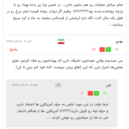
تمام مراحل عملیات رو هم نشون دادن... در ضمن چرا زیر بدنه پهباد رو با
پارچه پوشانده شده بود؟؟؟؟؟!!!!!! بنظرم اگر دولت بتونه قیمت تخم مرغ رو در
طول یک سال ثابت نگه داره ارزشش از فرستادن سفینه به ماه و کره مریخ
بیشتره....
مهدي
۲۰:۰۳ - ۱۳۹۱/۰۴/۰۹
پاسخ
65
64
من نميدونم وقتي خودشون اعتراف دارن كه پهبادشون رو هك كرديم، هنوز
بعضي‌ها اصرار دارن كه اين اتفاق پيش نيومده. آخه خود كم بيني تا كي؟
علی
۲۰:۵۶ - ۱۳۹۱/۰۴/۰۹
6
38
شما چقدر در این مورد خاص به حرف آمریکایی ها اعتماد دارید
و حرف اونا رو قبول دارید؟؟؟؟!!!! آمریکایی ها از هنگام انتشار
خبر ده ها بار حرفشون رو عوض کردند.....