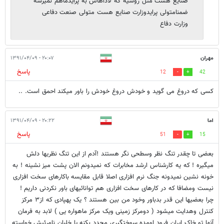
صنایع هست مثل روسیه که لاداهاش به پرایدماهم نمیرسه
ضمنامتولی پرایدوزارت صنایع هست متولی صنعت دفاعی
وزارت دفاع
مهران
۲۰:۰۷ - ۱۳۹۱/۰۴/۰۹
پاسخ
12
42
کسی که دروغ می گوید و خودش دروغ خودش را باور میکند احمق است. ..
اما
۲۰:۲۲ - ۱۳۹۱/۰۴/۰۹
پاسخ
51
15
بعضی تا چقدر تنگ نظر وسطحی نگر هستند !آدم از این تنگ نظریها دلش
میگیره ! که یه کارشناس ارشد مخابرات که نمیدونم الان پشت میز نشینه ! به
خونه نشین نمیدونه جنگ نرم افزاری اصلا قابل مقایسه باکارهای سخت افزاری
نیست ومضافا که در کارهای سخت افزاری هم توانائیهای باور نکردنی داریم !
چرا بعضیها این قدر بدباور وخود من بین هستند ؟ یک پهپادی که از۳ مرکز
کنترل وهدایت میشود ( دومرکز زمینی ویک مرکز ماهواره يی ) لابد به فرمان
آنها تو خاک ایران فرود اومده سوختگیری مجدد بکنه یا خلبان نامرئیش خواسته