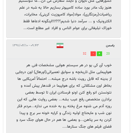
کشورهایی مثل تایوان و تایلند سفارش می دن...ما نتونستیم
هنوز یک مادر بورد ساده کامپیوتر بسازیم حالا یه شبه در علم
ریاضیات(رمزنگاری)، مواد(مواد کامپوزیت کرینی)، مخابرات،
الکترونیک و ... سرآمد دنیا شدیم؟؟؟!!!اینگونه ادعاها فقط
خوراک تبلیغاتی برای عوام الناس و افراد غیر مطلع است...
یاسمن
۰۹:۴۳ - ۱۳۹۱/۰۴/۱۰
32
20
خوب آی کی یو در هر سیستم هوایی مشخصات فنی هر
هواپیمایی مثل تاریخچه و سوابق تعمیراتی(اورهال) اون درجایی
از بدینه که قابل رویت باشه درج میشه... احتمالاً آمریکایی ها
بخاطر اون مشکلاتی که برای هواپیما در قندهار پیش آمده و
نتونستن انو رفع کنن اونو فرستادن ایران تا توسط بعضی
برادارن متخصص رفع عیب بشه... بعضی روایت هایی که این
روزه آدم می شنوه مرغ پخته رو به خنده می ندازه...مردم فکر
نون شب و مایحتاج اولیه زندگی و کرایه خونه سر برج و پیدا
کردن یه سر پناهن...و بعضی ها هم در حال هوای جنگ سرد و
فضای فیلم های جنگ ستارها....