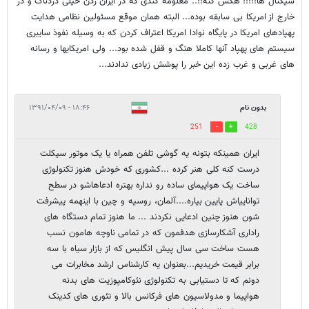
سیگنال ها!!!!! هکش کنه!!.. معلومه گندی که در ایران زدن خیلی دردناک و در
خارج از امریکا بی سابقه بوده... البته همان موقع مسئولین نظامی هدایت
پهپادهای امریکا در پایگاه نوادا امریکا اعتراف کردن که به وسیله نفوذ سایبری
سیستم های پهپاد آنها کاملا هنگ و قفل شده بود... ولی امریکایها و رسانه
های غربی و غرب زده این خبر را پوشش زیادی ندادند...
بدون نام
۱۸:۴۶ - ۱۳۹۱/۰۴/۰۹
251
428
ایران همینکه بتونه یه گوشی تلفن همراه یا یک موتور سیکلت
درست کنه کلی هنر کرده ...کشوری که خودش هنوز تکنولوژی
ساخت یک هواپیمای ساده رو نداره بهتره ادعاهاشو در سطح
تواناییاش پایین بیاره....آلمان، روسیه و چین با اینهمه پیشرفت
شون هنوز چنین ادعایی نکردند ... ما هنوز تمام دستگاه های
راداری آشکارسازی هدفمون که در تمامی ناوچه هامون نسب
هست ساخت سی سال پیش انگلیس که از بازار سیاه با سه
برابر قیمت خریدیم...بعنوان یه کارشناس ارشد مخابرات می
دونم که تا دستیابی به تکنولوژی نئوکامپوزیت های بدنه
هواپیما و مدولاسیون های فرکانس بالا و تئوری های کدینک