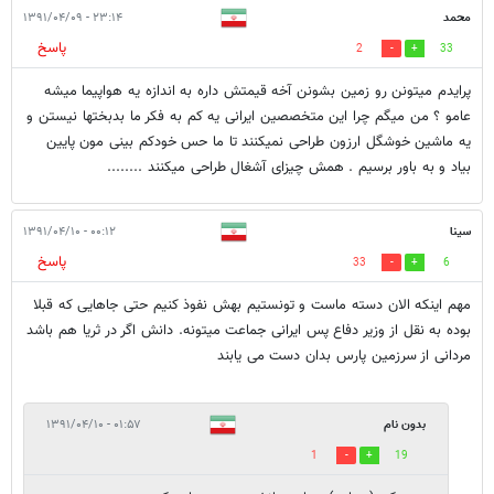
محمد
۲۳:۱۴ - ۱۳۹۱/۰۴/۰۹
پاسخ
2
33
پرایدم میتونن رو زمین بشونن آخه قیمتش داره به اندازه یه هواپیما میشه
عامو ؟ من میگم چرا این متخصصین ایرانی یه کم به فکر ما بدبختها نیستن و
یه ماشین خوشگل ارزون طراحی نمیکنند تا ما حس خودکم بینی مون پایین
بیاد و به باور برسیم . همش چیزای آشغال طراحی میکنند ........
سینا
۰۰:۱۲ - ۱۳۹۱/۰۴/۱۰
پاسخ
33
6
مهم اینکه الان دسته ماست و تونستیم بهش نفوذ کنیم حتی جاهایی که قبلا
بوده به نقل از وزیر دفاع پس ایرانی جماعت میتونه. دانش اگر در ثریا هم باشد
مردانی از سرزمین پارس بدان دست می یابند
بدون نام
۰۱:۵۷ - ۱۳۹۱/۰۴/۱۰
1
19