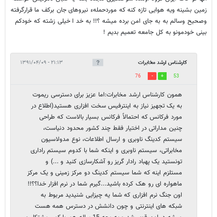
زمین بشینه ویه هوایی تازه کنه که موردحملهء نیروهای جان برکف ما قرارگرفته
وصحیح وسالم به به جای امن برده میشه ؟!! به خد ا خیلی زشته که خودکم
بینی خودمونو به کل جامعه تعمیم بدیم !
کارشناس ارشد مخابرات
۲۱:۱۳ - ۱۳۹۱/۰۴/۰۹
76
53
همون کارشناس ارشد مخابرات:اما عزیز برای دسترسی ریموت
به یک تجهیز نیاز به اینترفیس سخت افزاری هستید(اطلاع در
مورد فرکانس که احتمالاً فرکانس بسیار بالاست که طراحی
چنین مداراتی در اختیار فقط چند کشور محدود دنیاست،
سیستم کدینگ ناوبری و ارسال اطلاعات، نوع مدولاسیون
مخابراتی، سیستم ناوبری و اینکه شما با کدوم سیستم راداری
تونستید یک پهباد رادار گریز رو آشکارسازی کنید و ...) و
مستلزم اینه که شما سیستم کدینگ دو مرکز زمینی و یک مرکز
ماهواره ای رو هک کرده باشید...گیرم شما در نرم افزار خدا؟؟!!
اون جنگ نرم افزاری که شما یه چیزایی شنیدید مربوط به
شبکه های اینترنتی و چون دانشش در دسترس همه هست