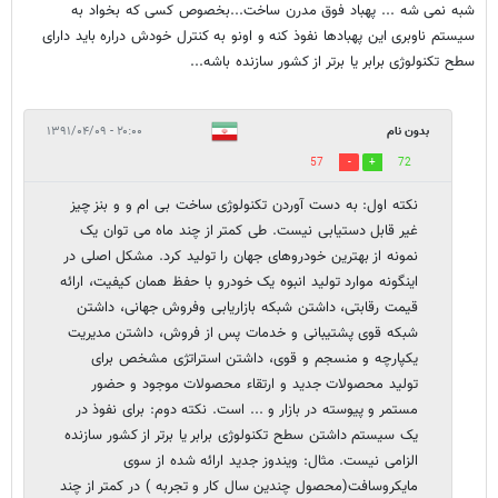
شبه نمی شه ... پهباد فوق مدرن ساخت...بخصوص کسی که بخواد به
سیستم ناوبری این پهبادها نفوذ کنه و اونو به کنترل خودش دراره باید دارای
سطح تکنولوژی برابر یا برتر از کشور سازنده باشه...
بدون نام
۲۰:۰۰ - ۱۳۹۱/۰۴/۰۹
57
72
نکته اول: به دست آوردن تکنولوژی ساخت بی ام و و بنز چیز
غیر قابل دستیابی نیست. طی کمتر از چند ماه می توان یک
نمونه از بهترین خودروهای جهان را تولید کرد. مشکل اصلی در
اینگونه موارد تولید انبوه یک خودرو با حفظ همان کیفیت، ارائه
قیمت رقابتی، داشتن شبکه بازاریابی وفروش جهانی، داشتن
شبکه قوی پشتیبانی و خدمات پس از فروش، داشتن مدیریت
یکپارچه و منسجم و قوی، داشتن استراتژی مشخص برای
تولید محصولات جدید و ارتقاء محصولات موجود و حضور
مستمر و پیوسته در بازار و ... است. نکته دوم: برای نفوذ در
یک سیستم داشتن سطح تکنولوژی برابر یا برتر از کشور سازنده
الزامی نیست. مثال: ویندوز جدید ارائه شده از سوی
مایکروسافت(محصول چندین سال کار و تجربه ) در کمتر از چند