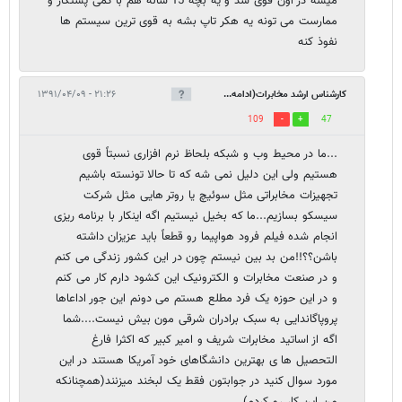
میشه در اون قوی شد و یه بچه 15 ساله هم با کمی پشتکار و
ممارست می تونه یه هکر تاپ بشه به قوی ترین سیستم ها
نفوذ کنه
کارشناس ارشد مخابرات(ادامه...
۲۱:۲۶ - ۱۳۹۱/۰۴/۰۹
109
47
...ما در محیط وب و شبکه بلحاظ نرم افزاری نسبتاً قوی
هستیم ولی این دلیل نمی شه که تا حالا تونسته باشیم
تجهیزات مخابراتی مثل سوئیچ یا روتر هایی مثل شرکت
سیسکو بسازیم...ما که بخیل نیستیم اگه اینکار با برنامه ریزی
انجام شده فیلم فرود هواپیما رو قطعاً باید عزیزان داشته
باشن؟؟!!من بد بین نیستم چون در این کشور زندگی می کنم
و در صنعت مخابرات و الکترونیک این کشود دارم کار می کنم
و در این حوزه یک فرد مطلع هستم می دونم این جور اداعاها
پروپاگاندایی به سبک برادران شرقی مون بیش نیست....شما
اگه از اساتید مخابرات شریف و امیر کبیر که اکثرا فارغ
التحصیل ها ی بهترین دانشگاهای خود آمریکا هستند در این
مورد سوال کنید در جوابتون فقط یک لبخند میزنند(همچنانکه