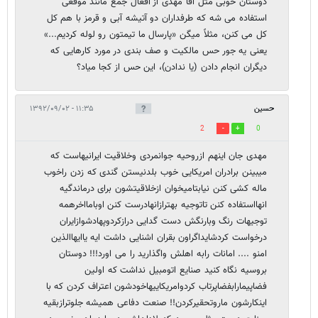
دوستان خوبی مثل آقا مهدی از افعال جمع مانند موقعی
استفاده می شه که طرفداران دو آتیشه آبی و قرمز با هم کل
کل می کنن، مثلاً میگن «پارسال ما تیمتون رو لوله کردیم...»
یعنی یه جور حس مالکیت و صف بندی در مورد کارهایی که
دیگران انجام دادن (یا ندادن)، این حس از کجا میاد؟
حسین
۱۱:۳۵ - ۱۳۹۲/۰۹/۰۲
2
0
مهدی جان اینهم ازروحیه جوانمردی وخلاقیت ایرانیهاست که
میبینن برادران امریکایی خوب بلدنیستن گندی که زدن راخوب
ماله کشی کنن نیابتامیخوان ازخلاقیتشون برای درماندگیه
انهااستفاده کنن تاتوجیه بهترازانهادرست کنن اوبامااخرهمه
توجیهات رنگ وبارنگش دست گدایی درازکردوپهادشوازایران
درخواست کردشایداگراون بقران اشنایی داشت ایه یاایهاالذین
امنو .... امانات رابه اهلش واگذارید را می اورد!!! دوستان
بروسیه نگاه کنید صنایع اتومبیل نداشت که اولین
فضاپیمارابفضاپرتاب کردوامریکاییهاخودشون اعتراف کردن که با
اینکارشون ماروتحقیرکردن!! صنعت دفاعی همیشه جلوترازبقیه