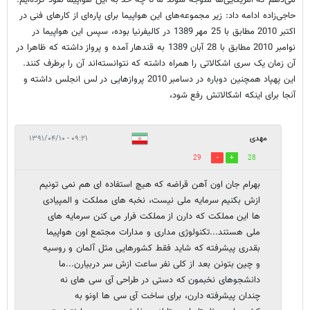
می‌دهم که آمریکایی‌ها متوجه شوند ما تا چه حد به این هواپیما نفوذ کرده‌ایم.
حاجی‌زاده ادامه داد: زیر مجموعه‌های این هواپیما برای پاره‌ای از کارهای فنی در
اکتبر 2010 مطابق با 25 مهر 1389 در کالیفرنیا بوده، سپس این هواپیما در
نوامبر 2010 مطابق با 28 آبان 1389 به قندهار آمده و پرواز داشته که ظاهرا در
آن زمان یک سری اشکالاتی را همراه داشته که نتوانسته‌اند آن را برطرف کنند.
این پهپاد همچنین دوباره در دسامبر 2010 پروازهایی در لس انجلس داشته و
آنجا برای اینکه اشکالاتش رفع شود،
مهدی
۰۹:۲۱ - ۱۳۹۱/۰۴/۱۰
29
28
بهرام جان اون آهن قراضه که هیچ استفاده ای هم نمی تونیم
ازش بکنیم سرمایه ملی نیست، نخبه های مملکت و المپیادی
ها این مملکت که دارن از مملکت فرار می کنن سرمایه های
ملی هستند...تکنولوژی مداری و مدارات مجتمع اون هواپیما
بقدری پیشرفته که شاید فقط کشورهایی مثل آلمان و روسیه
و چین بتونن بعد از کلی نفر ساعت ازش سر دربیارن...ما
دانشجوهای نخبمون که دستی در طراحی آی سی های نه
چندان پیشرفته دارن، برای ساخت آی سی ها اونو به