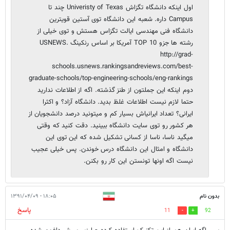
اول اینکه دانشگاه تگزاش Univeristy of Texas چند تا
Campus داره. شعبه این دانشگاه توی آستین قویترین
دانشگاه فنی مهندسی ایالت تگزاس هستش و توی خیلی از
رشته ها جزو TOP 10 آمریکا بر اساس رنکینگ USNEWS.
http://grad-
schools.usnews.rankingsandreviews.com/best-
graduate-schools/top-engineering-schools/eng-rankings
دوم اینکه این جملتون از طنز گذشته. اگه از اطلاعات ندارید
حتما لازم نیست اطلاعات غلظ بدید. دانشگاه آزاد؟ و اکثرا
ایرانی؟ تعداد ایرانیاش بسیار کم و میتونید درصد دانشجویان از
هر کشور رو توی سایت دانشگاه ببینید. دقت کنید که وقتی
میگید ناسا، ناسا از کسانی تشکیل شده که این توی این
دانشگاه و امثال این دانشگاه درس خوندن. پس خیلی عجیب
نیست اگه اونها تونستن این کار رو بکنن.
بدون نام
۱۸:۰۵ - ۱۳۹۱/۰۴/۰۹
پاسخ
11
92