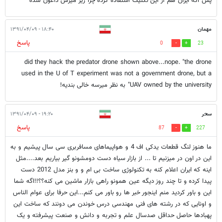
پس اگه ایران هم از این تکنیک استفاده کرده چرا زیر میرش داغون شده
مهمان
۱۸:۴۰ - ۱۳۹۱/۰۴/۰۹
پاسخ
0
23
did they hack the predator drone shown above...nope. "the drone
used in the U of T experiment was not a government drone, but a
UAV owned by the university" به نظر میرسه خالی بندیه!
سحر
۱۹:۲۰ - ۱۳۹۱/۰۴/۰۹
پاسخ
87
227
ما هنوز لنگ قطعات یدکی اف 4 و هواپیماهای مسافربری سی سال پیشیم و به
این در اون در میزنیم تا ... از بازار سیاه دست دومشونو گیر بیاریم بعد....مثل
اینه که ایران اعلام کنه به تکنولوژی ساخت بی ام و و بنز مدل 2012 دست
پیدا کرده و تا چند روز دیگه عین همونو راهی بازار ماشین می کنه؟؟!!اگه شما
این و باور کردید منم اینجور خبر ها رو باور می کنم...این حرفا برای عوام الناس
و اونایی که در رشته های فنی مهندسی درس خوندن می دونند که ساخت این
پهبادها حاصل حداقل صدسال علم و تجربه و دانش و صنعت پیشرفته و یک