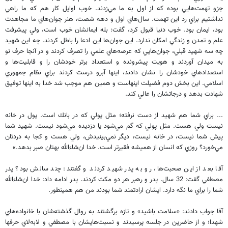
جزو تهمت‌هايي بوده كه از اول به ما مي‌زدند. خوب اوايل كار هم كه ما راهي
نداشتيم براي رد اين تهمت. سال‌هاي اول و دهه شصت، هنر جوان‌هاي ما مجاهدت
بود، ايمان بود. خوب دنيا قبول كرد، گفت: بله ايمانشان خوب است، ولي پيشرفت
علم و تمدن و زندگي امكان ندارد. اين جوان‌ها اين ادعا را باطل كردند. چه اين شهيد
چه سه شهيد قبلي، جوان‌هايي كه عرصه‌هاي علمي را تصرف كردند و در آنجا حرف نو
به ميدان آوردند و هويت پيشرونده و استعداد برتر خودشان را و قابليت‌ها و
استعداد‌هاي خودشان را نشان دادند، اينها آبرو درست كردند براي نظام جمهوري
اسلامي. اين بخش دوم فضيلت اينهاست و همين هم موجب شد خدا به اينها توفيق
شهادت بدهد و درجاتشان را عالي كند.
... براي شما هم شهيد از دست نرفته؛ مثل پولي كه در بانك است. پول در خانه
نيست ولي هست. مثل پولي كه گم مي‌شود يا دزديده مي‌شود نيست. شهيد شما
پيش شما نيست، در خانه نيست، ديگر نمي‌بينيدش، ولي هست و كجا به دردتان
مي‌خورد؟ روزي كه انسان از هميشه فقيرتر است. خدا ان‌شاءالله بهتان صبر بدهد.»
آقا بعد از اين صحبت‌ها، رو به پدر شهيد كردند و گفتند: چند سالش بود؟ پدر
مصطفي گفت: 32 سال. پدر و رهبر هر دو مكث كردند. پدر ادامه داد: خدا ان‌شاءالله
شما را براي ما نگه دارد. ايشان ارادتمند شما بودند من هم همينطور.
آقا جواب دادند: «سلامت باشيد» و تازه برگشتند به روال گذشته‌شان با خانواده‌هاي
شهدا؛ و از حاضرين در جلسه پرسيدند و نسبت‌هايشان با مصطفي و لابه‌لاي حرفها