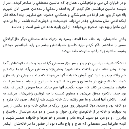
و در خيابان گل نبي و ترافيكش ـ همان‌جا كه ماشين مصطفي را منفجر كردند ـ سر از
شيشه ماشين برداشتم. فكر كردم اگر به لطف رانندگي! راننده‌مان همين الان نميريم
بالاخره گريزي هم از تقدير هميشگي و همگاني حضرت حق نداريم. يك لحظه فكر
اينكه آدمي مثل مصطفي چقدر مي‌تواند خوشبخت و خوش‌عاقبت باشد، از جا پراندم.
اين ماجرا زاويه ديد صحيح مي‌خواهد. از اين زاويه همه‌اش شور است و حماسه.
وقتي ماشينمان ـ به لطف خدا البته ـ رسيد به نزديك خانه مصطفي ديگر حال‌گرفتگي
مسير را نداشتم. فكر كردم نبايد دلسوز خانواده‌اش باشم بل بايد غبطه‌خور خودش
بشوم. حاشيه زياد رفتم، خانواده خانه نبودند!
دانشگاه شريف مراسمي در چيذر و سر مزار مصطفي گرفته بود و همه خانواده‌اش آنجا
بودند. رهبر انقلاب اول رفته‌اند خانه شهيد رضايي‌نژاد و بعدش مي‌آيند اينجا. يك تيم
هم رفته چيذر و دارد توي گوش خانواده آنها مي‌خواند كه يك مسوولي در راه منزل
شماست! يك چيزي در مايه‌هاي رييس بنياد شهيد يا سرداري از سپاه. و معلوم است
خانواده مقاومت مي‌كنند كه: خوب بگوييد آنها هم بيايند اينجا سرمزار. تيمي كه رفته
بود چيذر بالاخره موفق مي‌شود و معلوم نيست با چه ترفندي راضي‌شان مي‌كند به
آمدن. بالاخره آنها آمدند و ما هم رفتيم بالا. خانه شهيد يك آپارتمان حدود 80 متري و
دو اتاقه بود و ساده. دوتا كامپيوتر روي ميزي بزرگ در سالن خانه و دو عكس از رهبر
به ديوارها و خانه پر از خانم‌هاي چادري جوان و مسن و دو مرد ميانسال ـ باجناق و
برادرزن ـ و دو مرد مو سپيد كرده؛ مادر و همسر و خواهرها و خانواده همسر شهيد و
البته عليرضا پسر مصطفي كه هاج و واج مانده بود از حضور ما در خانه‌شان. اينقدر