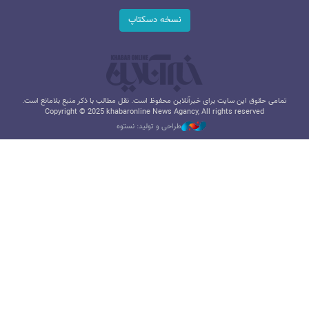
نسخه دسکتاپ
تمامی حقوق این سایت برای خبرآنلاین محفوظ است. نقل مطالب با ذکر منبع بلامانع است.
Copyright © 2025 khabaronline News Agancy, All rights reserved
طراحی و تولید: نستوه