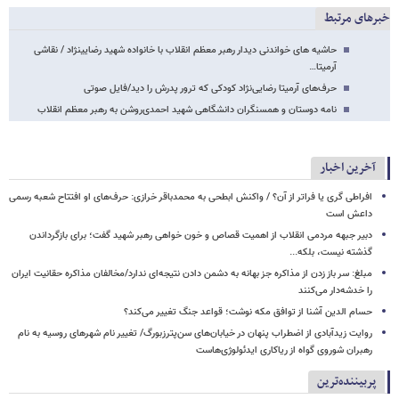
خبرهای مرتبط
حاشیه های خواندنی دیدار رهبر معظم انقلاب با خانواده شهید رضایی​نژاد / نقاشی
آرمیتا…
حرف‌های آرمیتا رضایی‌نژاد کودکی که ترور پدرش را دید/فایل صوتی
نامه دوستان و همسنگران دانشگاهی شهید احمدی‌روشن به رهبر معظم انقلاب
آخرین اخبار
افراطی گری یا فراتر از آن؟ / واکنش ابطحی به محمدباقر خرازی: حرف‌های او افتتاح شعبه رسمی
داعش است
دبیر جبهه مردمی انقلاب از اهمیت قصاص و خون خواهی رهبر شهید گفت؛ برای بازگرداندن
گذشته نیست، بلکه...
مبلغ: سر باز زدن از مذاکره‌ جز بهانه به دشمن دادن نتیجه‌ای ندارد/مخالفان مذاکره حقانیت ایران
را خدشه‌دار می‌کنند
حسام الدین آشنا از توافق مکه نوشت؛ قواعد جنگ تغییر می‌کند؟
روایت زیدآبادی از اضطراب پنهان در خیابان‌های سن‌پترزبورگ/ تغییر نام شهرهای روسیه به نام
رهبران شوروی گواه از ریاکاری ایدئولوژی‌هاست
پربیننده‌ترین