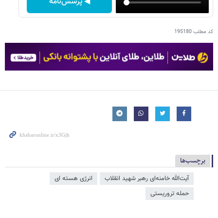
◀ پرسش‌نامه
کد مطلب
195180
برچسب‌ها
آیت‌الله خامنه‌ای رهبر شهید انقلاب
انرژی هسته ای
حمله تروریستی