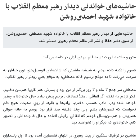
حاشیه‌های خواندنی دیدار رهبر معظم انقلاب با
خانواده شهید احمدی‌روشن
حاشیه‌هایی از دیدار رهبر معظم انقلاب با خانواده شهید مصطفی احمدی‌روشن،
از سوی دفتر حفظ و نشر آثار مقام معظم رهبری منتشر شد.
متن و حاشيه اين ديدار به قلم مهدي قزلي در ادامه مي آيد:
«سرم را تكيه داده بودم به شيشه ماشيني كه از لابه‌لاي اتومبيل‌هاي توي خيابان به
سرعت مي‌رفت تا به موقع برسيم خانه مصطفي؛ به موقع يعني زودتر از رهبر انقلاب.
مصطفي سر جمع 7 ماه و 7 روز بزرگتر از من بود و پسرش هم تقريبا هم‌سن دخترم.
فكر كردم به اينكه اگر اتفاقي ـ مثلاً تصادف ـ برايم پيش بيايد حال خانواده‌ام چطور
خواهد شد؛ پدر، مادر، همسر، دخترم، برادرها و بقيه. از روي محبت، هيچ دلم
نخواست كه تصورشان بكنم ولي چند دقيقه بعد قرار بود برسم به خانه جواني
هم‌ريش و هم‌سن‌وسال خودم كه اتفاقي برايش افتاده و حال خانواده‌اش را تصوير
كنم. خانواده‌اي كه ديگر او را نخواهند ديد.
ماشين در ترافيك سنگين از بيت رهبري در انتهاي فلسطين آمده بود تا اول پاسداران