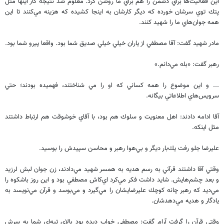
اين فعاليت‌ها براي دشمن را هم براي ما روشن كرد. معلوم شد نتيجه كار اينها مثل
پتك توي سرشان خورده كه ديگر كارشان به اينجا كشيده كه هزينه مي‌كنند تا اين
همه جوان‌هاي ما را شهيد كنند.
مادر شهيد گفت: آقا مصطفي از ياران خيلي خيلي صديق شما بود. واقعا پيرو شما بود.
رهبر گفت: «بله مي‌دانم.»
... و اين موضوع را همه كساني كه او را مي شناختند، فهميده بودند؛ حتي
سرويس‌هاي اطلاعاتي بيگانه.
آقا ادامه دادند: اهل معنويت و سلوك هم بود، با آقاي خوشوقت هم ارتباط داشتند
مثل اينكه.
عليرضا جلو رفت يك‌بار ديگر و بي‌هوا رهبر و محاسن سپيدش را بوسيد.
وقتي آقا داشتند قرآني به رسم هديه به همسر شهيد مي‌دادند، زن جوان لبش لرزيد
و بعد چشم‌هايش. شايد داشت فكر مي‌كرد اي‌كاش مصطفي بود و اين روز باشكوه را
مي‌ديد كه رهبر چانه كوچك عليرضايشان را مي‌گيرد و مي‌بوسد و قرآن مي‌نويسد به
يادگار و هديه مي‌دهدشان.
وقتي قرآن را گرفت آرام گفت: مصطفي خواب ديده بود بالاي تپه‌اي شما به سرش