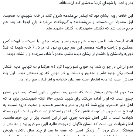
بدر و احد، با شهداي كربلا محشور كند ان‌شاءالله.
اين خلاف رويه ايشان بود كه اينقدر بي‌مقدمه شروع كنند در خانه شهيدي به صحبت.
اول معمولاً مي‌نشستند و مي‌شناختند و گپ‌و‌گفت مي‌كردند ولي اينجا نه. بعد هم
برايم جالب شد كه نگفتند «شهيدتان»، گفتند «شهيد ما».
البته فرصت شد تا من خودم هم چهره‌ رهبر را ببينم؛ جدي، با هيبت، با ابهت، كمي
غمگين و ناراحت و البته مصمم. اين هم چهره‌اي نبود كه در 6 ـ 7 خانه شهدا كه قبلاً
تجربه رفتنشان را داشتم از ايشان ديده باشم. معمولاً شاد، سرزنده و با نشاط بودند.
«دو ارزش در جوان شما به خوبي تبلور پيدا كرد كه هركدام به تنهايي مايه افتخار
است. يكي جنبه علم و تحقيق و تسلط بر كار مهمي كه زير دستش بود... اين يك
بعدش است كه مايه افتخار است هم براي خانواده و اطرافيان، هم براي ما.
بعد دوم اهميتش بيشتر است كه همان بعد معنوي و الهي است. بعد دوم همان
چيزي است كه او را آماده مي‌كند براي شهيد شدن. حالا البته شهيدشدن براي ما كه
اهل دنيا هستيم، براي شما كه پدر و مادر و همسر هستيد و محبت داريد نسبت به
او، تلخ است چون در عرصه ظاهر زندگي فقدان است؛ از دست دادن است؛ اين پوسته‌
شهادت است... لكن اصل شهادت چيزي غير از اين است، برتر از اين حرف‌هاست.
اصل شهادت اين است كه انسان ناگهان از درجات عاليه الهي سر دربياورد و مقامش از
فرشتگان بالاتر برود. آن زندگي اصلي كه همه ما بعد از چند سال بالاخره واردش