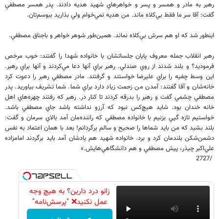
رهبر به مادر و همسر و پسر و خواهرهاي شهيد هديه دادند. پدر همسر مصطفي
گفت: آقا سر ما فقط بي‌كلاه ماند. من هديه نمي‌خوام ولي بذاريد ببوسم‌تان.
اينطور شد كه او هم سرش بي‌كلاه نماند. همين‌طور شوهر خواهر و باجناق مصطفي.
رهبر انقلاب جمله معروف پايان جلساتشان با خانواده شهدا را گفتند: خوب مرخص
فرموديد؟ و بلند شدند از روي صندلي. رهبر براي آنها دعا مي‌كردند و آنها براي رهبر.
اين وسط چفيه را براي عليرضا خواستند و گرفتند. مادر مصطفي رهبر را دعوت كرد
خانه‌شان و آقا گفتند: آمدن من زحمت زياد دارد براي شما. شما تشريف بياوريد. پدر
مصطفي چشمي گفت و رهبر را بدرقه كردند تا كنار در. رهبر كه رفتند چهره‌هاي اهل
خانه خندان بود. شايد هيچ‌كس نبود كه آرزو نداشته باشد جاي مصطفي باشد.
خواستيم تازه گپي بزنيم با خانواده مصطفي كه راننده‌مان آمد بالاي سرمان و گفت:
بلند بشيد كه من بايد شماها را صحيح و سالم برگردانم! بعد با همان اعتماد به نفس
دشمن‌شكن بلندمان كرد و برد. خانواده شهيد هم يادشان آمد بايد برگردند امامزاده
علي‌اكبر چيذر، پيش مصطفي و هم دانشگاهي‌هايش.»
/2727
زانو درد دارین؟ به هیچ وجه
عمل نکنید❌ "پرسش‌نامه"