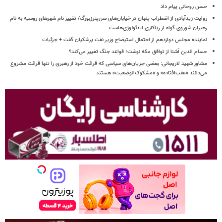
حسن روحانی پیام داد
روایت زیدآبادی از اضطراب پنهان در خیابان‌های سن‌پترزبورگ/ تغییر نام شهرهای روسیه به نام
رهبران شوروی گواه از ریاکاری ایدئولوژی‌هاست
نماینده مجلس دوازدهم از احتمال استیضاح وزیر نفت پزشکیان گفت + جزئیات
حسام الدین آشنا از توافق مکه نوشت؛ قواعد جنگ تغییر می‌کند؟
مشاور شهید لاریجانی: بعضی جریان‌های سیاسی که قرائت خود از رهبری را تنها قرائت مشروع
می‌دانند «عقب‌افتاده» و «مشکوک‌الوضعیت» هستند