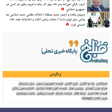
کروز: فرقی نمی‌کند پسر شاه روی کار بیاید یا مریم رجوی، هر کسی جز
جمهوری اسلامی
«پیمان مکه» و آرایش جدید منطقه / ائتلاف نظامی جدید اسلامی چه
پیامی برای تهران دارد؟ / مثلث ریاض، آنکارا و اسلام‌آباد علیه خلاء
امنیتی غرب
وبگردی
خبرآنلاین
راه نو آنلاین
بازی آنلاین
قیمت تلویزیون سونی
مبل مینیمال
جراح بینی گوشتی
پرشین هتل
قیمت آهن فولاد ایرانیان
اعتبارسنجی بانکی
قیمت طلا امروز
بلیط قطار
شرکت رادوکو
قیمت پروفیل
سایت یوتوتایمز
خرید اکانت chatgpt