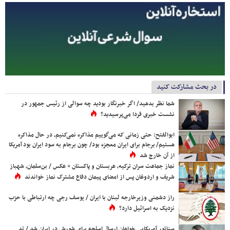
در بحث مشارکت کنید
شما نظر بدهید/ اگر خبرنگار بودید چه سوالی از رئیس جمهور در
نشست خبری فردا می‌پرسیدید؟
ابوالفتح: حتی زمانی که می‌گوییم مذاکره نمی‌کنیم، در حال مذاکره
هستیم/ برجام برای ایران معجزه بود/ چون برجام به سود ایران بود آمریکا
از آن خارج شد
نماز جماعت سران ترکیه، عربستان و پاکستان + عکس / بن‌سلمان، شهباز
شریف و اردوغان پس از امضای پیمان دفاع مشترک نماز خواندند
راز دشمنی وزیرخارجه لبنان با ایران / یوسف رجی چه ارتباطی با حزب
نزدیک به اسرائیل دارد؟
سناتور آمریکایی خواهان ارسال اسلحه برای شورش در ایران شد / تد