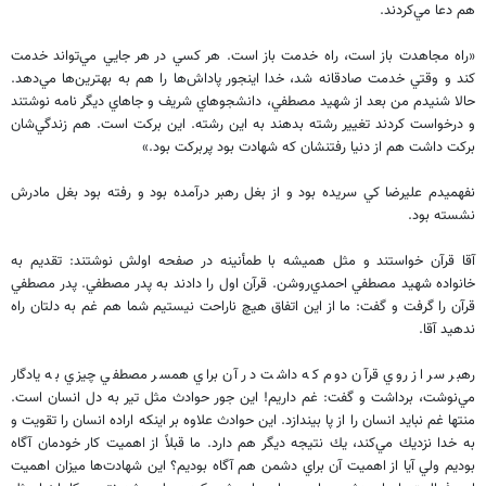
هم دعا مي‌كردند.
«راه مجاهدت باز است، راه خدمت باز است. هر كسي در هر جايي مي‌تواند خدمت
كند و وقتي خدمت صادقانه شد، خدا اينجور پاداش‌ها را هم به بهترين‌ها مي‌دهد.
حالا شنيدم من بعد از شهيد مصطفي، دانشجوهاي شريف و جاهاي ديگر نامه نوشتند
و درخواست كردند تغيير رشته بدهند به اين رشته. اين بركت است. هم زندگي‌شان
بركت داشت هم از دنيا رفتنشان كه شهادت بود پربركت بود.»
نفهميدم عليرضا كي سريده بود و از بغل رهبر درآمده بود و رفته بود بغل مادرش
نشسته بود.
آقا قرآن خواستند و مثل هميشه با طمأنينه در صفحه اولش نوشتند: تقديم به
خانواده شهيد مصطفي احمدي‌روشن. قرآن اول را دادند به پدر مصطفي. پدر مصطفي
قرآن را گرفت و گفت: ما از اين اتفاق هيچ ناراحت نيستيم شما هم غم به دلتان راه
ندهيد آقا.
رهبر سر از روي قرآن دوم كه داشت در آن براي همسر مصطفي چيزي به يادگار
مي‌نوشت، برداشت و گفت: غم داريم! اين جور حوادث مثل تير به دل انسان است.
منتها غم نبايد انسان را از پا بيندازد. اين حوادث علاوه بر اينكه اراده انسان را تقويت و
به خدا نزديك مي‌كند، يك نتيجه‌ ديگر هم دارد. ما قبلاً از اهميت كار خودمان آگاه
بوديم ولي آيا از اهميت آن براي دشمن هم آگاه بوديم؟ اين شهادت‌ها ميزان اهميت