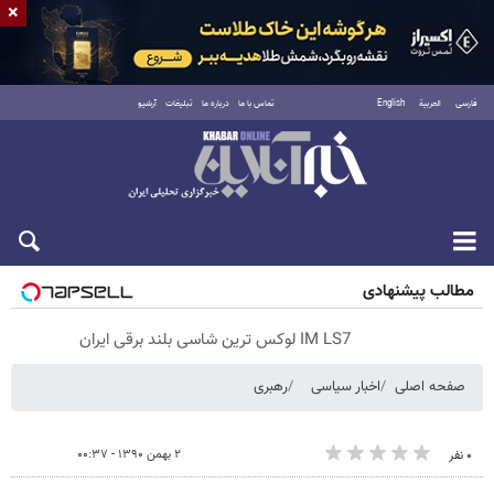
×
فارسی
العربية
English
تماس با ما
درباره ما
تبلیغات
آرشیو
شنبه ۱۷ مرداد ۱۴۰۵
مطالب پیشنهادی
IM LS7 لوکس ترین شاسی بلند برقی ایران
صفحه اصلی
اخبار سیاسی
رهبری
۲ بهمن ۱۳۹۰ - ۰۰:۳۷
۰ نفر