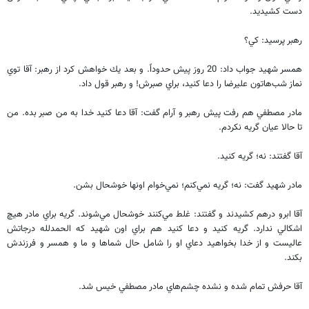
دست كشيديد.
رهبر پرسيد: كي؟
همسر شهيد جواب داد: 20 روز پيش حدوداً. و بعد يك خواهش كرد از رهبر: آقا توي
نماز شب‌هاتون عليرضا را دعا كنيد، براي صبرش! و رهبر قول داد.
مادر مصطفي هم رفت پيش رهبر و آرام گفت: آقا دعا كنيد خدا به من صبر بده. من
تا حالا عيان گريه نكردم.
آقا گفتند: نه؛ گريه كنيد.
مادر شهيد گفت: نه؛ گريه نمي‌كنم؛ نمي‌خوام اونها خوشحال بشن.
آقا ابرو درهم كشيدند و گفتند: غلط مي‌كنند خوشحال مي‌شوند. گريه براي مادر هيچ
اشكالي ندارد. گريه كنيد و دعا كنيد هم براي اون شهيد كه الحمدلله درجاتش
عاليست و از خدا بخواهيد دعاي او را شامل حال شماها و ما و همسر و فرزندش
بكند.
آقا حرفش تمام شده و نشده چشم‌هاي مادر مصطفي خيس شد.