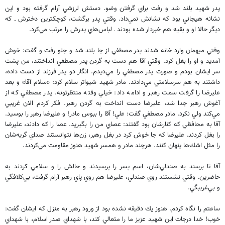
پدر شهيد بلند شد و رفت براي گرفتن وضو. دستش لرزشي آرام گرفته بود و اين
نشانه هيجاني بود كه نشانش نمي‌داد. وقتي پدر برگشت، كوچكترين دخترش ـ كه
ديگر حالا او و بقيه هم خبردار شده بودند ـ لباس‌هاي پدرش را مرتب مي‌كرد.
وقتي ميهمان وارد خانه شدند پدر مصطفي از جا بلند شد و جلو رفت و گفت: خوش
آمديد و او را بغل كرد. وقتي آقا هم دست به گردن پدر مصطفي انداختند، من پشت
سر ايشان بودم و صورت پدر مصطفي را مي‌ديدم. انگار دو پدر فرزند از دست داده،
داشتند به هم سرسلامتي مي‌دادند. مادر شهيد شيواتر سلام كرد: «سلام آقا» و بعد
عليرضا را گرفت سمت رهبر و ادامه داد: خيلي وقته منتظرتونه. پدر مصطفي كه از
آغوش رهبر جدا شد، عليرضا دست انداخت به گردن رهبر. فكر كردم الان غريبي
مي‌كند ولي نكرد. مادر مصطفي گفت: علي! آقا را ببوس مادر! و عليرضا رهبر را بوسيد.
آقا به محافظي كه كنارشان بود گفتند: عصاي من را بگيريد. عصا را كه دادند، عليرضا
را بغل كردند. عليرضا كه جا خوش كرد در بغل رهبر، زن‌ها نتوانستند صداي گريه‌شان
را مثل اشك‌ها پنهان كنند. هرچند مادر و همسر شهيد هنوز مقاومت مي‌كردند.
آقا تا برسند به صندلي‌شان، اسم پسر را پرسيدند و حالش را و سلامي كردند به
حاضرين. وقتي نشستند روي صندلي، عليرضا هم روي پاي رهبر آرام گرفت، بي‌كلافگي
و بي‌غريبگي.
ساعتم را نگاه كردم. هنوز يك دقيقه نشده بود از ورود رهبر به منزل كه ايشان گفت:
خوب! خدا درجات اين شهيد عزيز ما را متعالي كند، با شهداي صدر اسلام، با شهداي