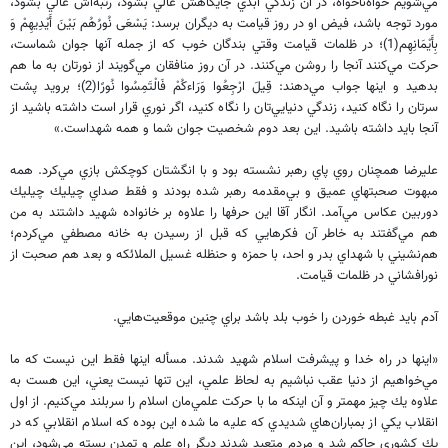
مي‌شويم خواه‌ناخواه، در آن زندگي ابدي جايگاهش عالي بشود، رتبه‌اش عالي بشود،
مورد توجه باشد، فيض او در روز قيامت به ديگران برسد: يَسْعَى نُورُهُم بَيْنَ أَيْدِيهِمْ وَ
بِأَيْمَانِهِم(1)؛ در ظلمات قيامت وقتي بندگان خوب كه از جمله‌ آنها جوان شماست،
حركت مي‌كنند آنجا را روشن مي‌كنند. در آن روز منافقان مي‌گويند از نورتان به ما هم
بدهيد و اينها جواب مي‌دهند: قِيلَ ارْجِعُوا وَرَاءكُمْ فَالْتَمِسُوا نُورًا(2)؛ برويد پشت
سرتان را نگاه كنيد، زندگي دنيايي‌تان را نگاه كنيد، اگر نوري قرار است داشته باشيد از
آنجا بايد داشته باشيد. اين بعد دوم شخصيت جوان شما و همه شهداست.»
عليرضا همچنان روي پاي رهبر نشسته بود و با انگشتان كوچكش بازي مي‌كرد. همه
مبهوت صحبتهاي عميق و بي‌مقدمه‌ رهبر شده بودند و فقط صداي چيليك چيليك
دوربين عكاس مي‌آمد. انگار آقا اين حرفها را علاوه بر خانواده شهيد داشتند به من
هم مي‌گفتند به خاطر آن فكرهايي كه قبل از رسيدن به خانه مصطفي مي‌كردم؛
هم‌نشيني با شهداي بدر و احد، با حمزه و حنظله غسيل الملائكه و بعد هم صحبت از
نورافشاني در ظلمات قيامت.
آدم بايد غبطه خوردن را خوب بلد باشد براي چنين موقعيت‌هايي.
«اينها در راه خدا و پيشرفت اسلام شهيد شدند. مسأله اينها فقط اين نيست كه ما
مي‌خواهيم از دنيا عقب نباشيم به لحاظ علمي، اين تنها نيست يعني، اين هست به
علاوه يك چيز مهمتر و آن اينكه ما با حركت علمي‌مان اسلام را سربلند مي‌كنيم. از اول
انقلاب يكي از بمباران‌هاي شديدي كه عليه ما شده اين بوده كه اسلام انقلابي كه در
يك كشوري حاكم شد و مردم متعبد شدند ديگر راه علم و تمدن بسته مي‌شود، اين