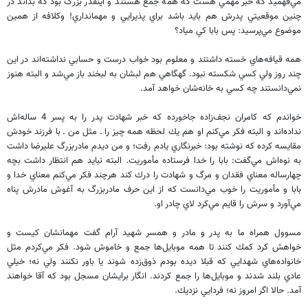
مي‌فهميد كه خبر مهمي هست كه همه جمع هستند و اينقدر بزرگ بود كه بداند در
چنين موقعيتي پدرش هم بايد باشد براي پذيرايي و مهمانداري! وكلافه از همين
موضوع مي‌پرسيد: پس بابا كي مياد؟
همه قيافه‌هاي خسته داشتند و معلوم بود خواب درست و حسابي نداشته‌اند در اين
چند روز ولي كسي شكسته نبود. گهگاهي هم لبشان به لبخند باز مي‌شد و البته هنوز
نمي‌دانستند چه كسي به خانه‌شان خواهد آمد.
خواندم كه كامران نجف‌زاده جاخورده كه خبر شهادت پدر را به پسر 4 ساله‌اش
نداده‌اند و البته فكر مي‌كنم او هم يك لحظه همه چيز را ـ مثل من ـ با فرزند خودش
مقايسه كرده كه نوشته بود: خبرنگاري يادم رفت؛ و من ديدم مادربزرگ عليرضا داشت
به نوه‌اش مي‌گفت: بابا را خدا فرستاده مأموريت. البته نبايد هم انتظار داشت بچه
چهارساله معناي فقدان و مرگ و شهادت را درك كند هرچند فكر مي‌كنم معناي خدا و
بابا و مأموريت را خوب مي‌دانست كه از اين حرف مادربزرگ به آغوش مادرش پناه
مي‌آورد و سرش را قايم مي‌كرد لاي چادر او.
مسوول همراه ما به پدر و مادر و همسر شهيد آرام گفت مهمانشان كيست و
خواهش كرد كمك كنند تا همه موبايل‌ها جمع و خاموش شود. فكر مي‌كردم مثل
خانواده‌هاي شهدايي كه قبلا ديده بودم ذوق‌زده شوند يا باور نكنند ولي نه؛ خيلي
عادي بلند شدند و موبايل‌ها را جمع كردند. انگار برايشان مسجل بود كه آقا خواهند
آمد. حالا اگر امروز نه؛ فردايي نزديك.