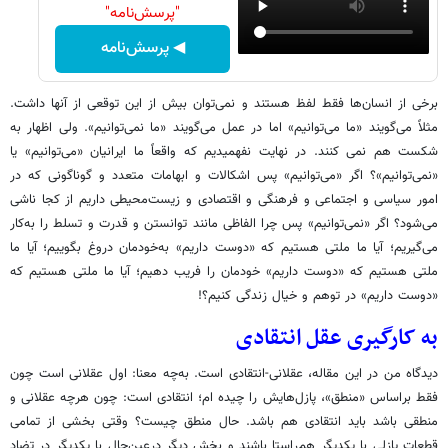
"پرسش‌نامه"
◀ پرسش‌نامه
برخی از انسان‌ها فقط لفظ هستند و نمی‌توان بیش از این توقعی از آنها داشت.
مثلاً می‌گویند «ما می‌توانیم» اما در عمل می‌گویند «ما نمی‌توانیم». ولی اظهار به
شکست هم نمی کنند. در نهایت نفهمیدیم که واقعاً ما ایرانیان «می‌توانیم» یا
«نمی‌توانیم»؟ اگر «می‌توانیم» پس اشکالات و ابهامات متعدد و گوناگونی که در
امور سیاسی و اجتماعی و فرهنگی و اقتصادی و زیست‌محیطی داریم از کجا ناشی
می‌شود؟ اگر «نمی‌توانیم» پس چرا الفاظی مانند توانستن و قدرت و تسلط را به‌کار
می‌گیریم؛ آیا ما ملتی هستیم که «دوست داریم» به‌خودمان دروغ بگوییم؛ آیا ما
ملتی هستیم که «دوست داریم» خودمان را فریب دهیم؛ آیا ما ملتی هستیم که
«دوست داریم» در توهم و خیال زندگی کنیم؟!
به کارگیری عقل انتقادی
دیدگاه من در این مقاله، عقلانی-انتقادی است. به‌چه معنا: اول عقلانی است چون
فقط براساس «منطق»، پازل‌هایش را چیده ام؛ انتقادی است: چون هرچه عقلانی و
منطقی باشد باید انتقادی هم باشد. حال منطق چیست؟ وقتی بخشی از تمامی
قطعات پازلی با یکدیگر هم‌راستا باشند و بخش دیگر درعین‌حال با یکدیگر در تضاد