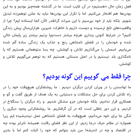
فعل زمان حال «هستیم» در آن غایب است. ما در گذشته همه‌چیز بودیم و به این
بودن‌ها هم افتخار می‌کنیم. اما با تکرار این بودن‌ها نباید به ملتی توهم‌زده تبدیل
شویم. بلکه باید از خود بپرسیم با این میراث گرانقدر الآن کجا ایستاده ایم؟ چرا از
واقعیت‌های تلخ ترسیده و دوست داریم با خاطرات شیرین هزاران‌سال پیش زندگی
کنیم؟ در شرایط کنونی پنداری هرچه بیشتر دست‌وپا بزنیم بیشتر زیر پایمان خالی
شده و خودمان را در فضای نامتناهی رنج و عذاب یک زندگی ساده گم شده
می‌یابیم. اسمش را می‌گذاریم تلاش و کوشش. چه بسا متوهمانی هستیم که یا
نامگذاری بلد نیستیم یا در اصل مستانی هستیم که به توهم می‌گوییم تلاش و
کوشش.
چرا فقط می گوییم این گونه بودیم؟
ما توانستن را در ویران کردن دیگران دیدیم . ما روشنفکران هیچ‌وقت خود را در
راه تلاش کردن برای حل مشکلات و دستیابی به یک هدف از طریق گفت و گو و
همکاری قرار ندادیم. بلکه خودمان جزو مشکل شدیم. و راه دیگران را سنگلاخ تر
کردیم. و این دور باطلی است که در آن گرفتاریم. ما روشنفکرانی وجود دیگری را
تنگی جا برای خود می‌دانیم، هیچ‌وقت به فضای نامتناهی عمل نیندیشیده ایم زیرا
همواره در مقام حرف درجا زدیم. از این نظر فضای رقابت همیشه نابرابر بوده چه
در اقتصاد و چه در اندیشه! من باید بتوانم که خود را اثبات کنم اما با به‌زیر