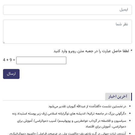
*
لطفا حاصل عبارت را در جعبه متن روبرو وارد کنید
4 + 9 =
ارسال
آخرین اخبار
در نخستین نشست «گفتآمَد» از عبدالله گیویان تقدیر می‌شود
دگرگونی بزرگ در جامعه ترکیه/ اندیشه های نوگرایانه اسلامی ژرف زیر پوسته استبداد زده
سیاسیون و فلاسفه در گرداب عوامفریبی و پوپولیسم/ آسیب دموکراسی/ آموزش برای
دموکراسی، آموزش برای اقتصاد
آینده‌ی ثبات جهانی در گرو بازتعریف حاکمیت ملی در عرصه‌ی فراملی/ «کمبود دموکراتیک»،