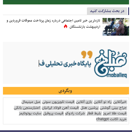
در بحث مشارکت کنید
تازه‌ترین خبر تامین اجتماعی درباره زمان پرداخت معوقات فروردین و
اردیبهشت بازنشستگان
وبگردی
خبرآنلاین
راه نو آنلاین
بازی آنلاین
قیمت تلویزیون سونی
مبل مینیمال
جراح بینی گوشتی
پرشین هتل
قیمت آهن فولاد ایرانیان
اعتبارسنجی بانکی
قیمت طلا امروز
بلیط قطار
شرکت رادوکو
قیمت پروفیل
سایت یوتوتایمز
خرید اکانت chatgpt