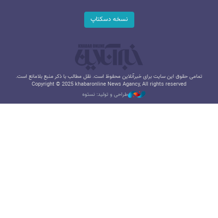
نسخه دسکتاپ
تمامی حقوق این سایت برای خبرآنلاین محفوظ است. نقل مطالب با ذکر منبع بلامانع است.
Copyright © 2025 khabaronline News Agancy, All rights reserved
طراحی و تولید: نستوه