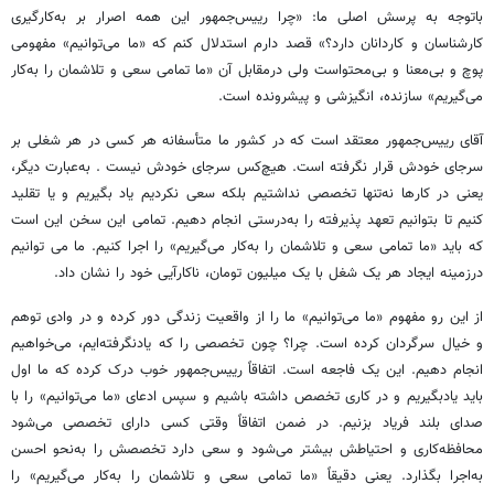
باتوجه به پرسش اصلی ما: «چرا رییس‌جمهور این همه اصرار بر به‌کارگیری
کارشناسان و کاردانان دارد؟» قصد دارم استدلال کنم که «ما می‌توانیم» مفهومی
پوچ و بی‌معنا و بی‌محتواست ولی درمقابل آن «ما تمامی سعی و تلاشمان را به‌کار
می‌گیریم» سازنده، انگیزشی و پیشرونده است.
آقای رییس‌جمهور معتقد است که در کشور ما متأسفانه هر کسی در هر شغلی بر
سرجای خودش قرار نگرفته است. هیچ‌کس سرجای خودش نیست . به‌عبارت دیگر،
یعنی در کارها نه‌تنها تخصصی نداشتیم بلکه سعی نکردیم یاد بگیریم و یا تقلید
کنیم تا بتوانیم تعهد پذیرفته را به‌درستی انجام دهیم. تمامی این سخن این است
که باید «ما تمامی سعی و تلاشمان را به‌کار می‌گیریم» را اجرا کنیم. ما می توانیم
درزمینه ایجاد هر یک شغل با یک میلیون تومان، ناکارآیی خود را نشان داد.
از این رو مفهوم «ما می‌توانیم» ما را از واقعیت زندگی دور کرده و در وادی توهم
و خیال سرگردان کرده است. چرا؟ چون تخصصی را که یادنگرفته‌ایم، می‌خواهیم
انجام دهیم. این یک فاجعه است. اتفاقاً رییس‌جمهور خوب درک کرده که ما اول
باید یادبگیریم و در کاری تخصص داشته باشیم و سپس ادعای «ما می‌توانیم» را با
صدای بلند فریاد بزنیم. در ضمن اتفاقاً وقتی کسی دارای تخصصی می‌شود
محافظه‌کاری و احتیاطش بیشتر می‌شود و سعی دارد تخصصش را به‌نحو احسن
به‌اجرا بگذارد. یعنی دقیقاً «ما تمامی سعی و تلاشمان را به‌کار می‌گیریم» را