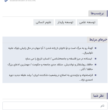
برچسب‌ها
توسعه علمی
توسعه پایدار
علوم انسانی
خبرهای مرتبط
کهنهْ رو به مرگ است و نوْ ناتوان از زاده شدن / آیا جهان در حال زایش بلوک علیه
نئولیبرال…
ایستاده در مرز فلسفه و جامعه‌شناسی / انسان تاریخ را می سازد
حافظ، روشنفکر و نواندیش، منتقد جدی جامعه و حکومت / مهمترین ادعای بزرگ
حافظ / گذر…
فراستخواه و نیازمندی به اصلاح در وضعیت شکننده ایران / رشد طبقه جدید دوره
احمدی نژاد…
نظر شما