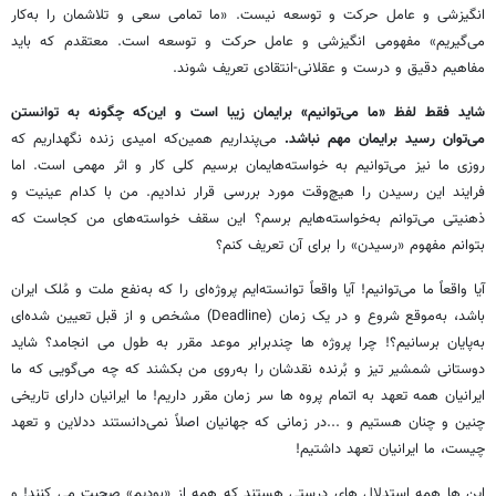
انگیزشی و عامل حرکت و توسعه نیست. «ما تمامی سعی و تلاشمان را به‌کار
می‌گیریم» مفهومی انگیزشی و عامل حرکت و توسعه است. معتقدم که باید
مفاهیم دقیق و درست و عقلانی-انتقادی تعریف شوند.
شاید فقط لفظ «ما می‌توانیم» برایمان زیبا است و این‌که چگونه به توانستن
می‌توان رسید برایمان مهم نباشد.
می‌پنداریم همین‌که امیدی زنده نگهداریم که
روزی ما نیز می‌توانیم به خواسته‌هایمان برسیم کلی کار و اثر مهمی است. اما
فرایند این رسیدن را هیچ‌وقت مورد بررسی قرار ندادیم. من با کدام عینیت و
ذهنیتی می‌توانم به‌خواسته‌هایم برسم؟ این سقف خواسته‌های من کجاست که
بتوانم مفهوم «رسیدن» را برای آن تعریف کنم؟
آیا واقعاً ما می‌توانیم! آیا واقعاً توانسته‌ایم پروژه‌ای را که به‌نفع ملت و مُلک ایران
باشد، به‌موقع شروع و در یک زمان (Deadline) مشخص و از قبل تعیین شده‌ای
به‌پایان برسانیم؟! چرا پروژه ها چندبرابر موعد مقرر به طول می انجامد؟ شاید
دوستانی شمشیر تیز و بُرنده نقدشان را به‌روی من بکشند که چه می‌گویی که ما
ایرانیان همه تعهد به اتمام پروه ها سر زمان مقرر داریم! ما ایرانیان دارای تاریخی
چنین و چنان هستیم و ...در زمانی که جهانیان اصلاً نمی‌دانستند ددلاین و تعهد
چیست، ما ایرانیان تعهد داشتیم!
این ها همه استدلال های درستی هستند که همه از «بودیم» صحبت می کنند! و