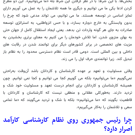
بخش‌ها. با این شرط: با در نظر گرفتن این شرط بله «ما می‌توانیم». این دو مطرح
کردن ادعا یکی ما می توانیم و دیگری ما همه تلاشمان را به عمل می آوریم دارای
تمایز اساسی در توسعه هستند. ما می توانیم، می تواند مدعی شود که چرخ را
بدون وابستگی به خارج دوباره بسازد، و با حس انزواطلبی، به استراتژی توسعه
صادرات به جای هر گونه واردات تن بدهد. یعنی ایجاد استقلال کامل از جهان حتی
به بهای منزوی شدن. اما تلاش خودمان را می کنیم به معنای برتری بخشیدن به
مزیت های تخصصی در برابر کشورهای دیگر برای توانمند شدن در رقابت های
داخلی و بین المللی است. دومی قادر است نظام دسترسی محدود را به نظام باز
تبدیل کند. زیرا توانمندی حرف اول را می زند.
وقتی مسئولیت و تعهد بر عهده کارشناسان و کاردانان باشد آن‌وقت به‌راحتی
نمی‌گوییم «ما می‌توانیم» بلکه می گوییم کجا می توانیم و کجا نمی توانیم. چون
همیشه کارشناسان و کاردانان برای انجام درست تعهد و مسئولیت خود شک و
تردید دارند. به‌طورکلی عقلانی و منطقی نیست که کارشناسان و کاردانان با
قاطعیت بگویند که «ما می‌توانیم»؛ بلکه با شک و تردید می‌گویند که «ما تمامی
سعی و تلاشمان را به‌کار می‌گیریم».
چرا رئیس جمهوری روی نظام کارشناسی کارآمد
اصرار دارد؟