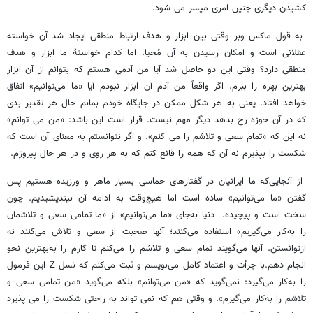
کشیدن دیگری چنین امری میسر می شود.
به قول ماکس وبر وقتی بین ابزار و هدف ارتباط منطقی ایجاد شد آن خواسته
عقلانی است و امکان رسیدن به آن مُحیا. اما کدام خواستۀ ما ابزار و هدف
منطقی دارد؟ وقتی این دو حاصل شد آیا من آدمی هستم که بتوانم از آن ابزار
بهترین بهره را ببرم. اگر واقعاً من آدم آن ابزار نبودم آیا «ما می‌توانیم» اتفاق
خواهد افتاد. یعنی به هر شکل ممکن در جایگاه خودم بمانم حال هر تقدیر بدی
که در آن حوزه رخ بدهد دیگر مهم نیست. قرار است این باشد: «من می توانم»
نه این که «تمام سعی و تلاشم را می کنم». و اگر نتوانستم به معنای آن است که
شکست را بپذیرم نه آن که همه را قانع کنم که به هر روی و در هر حال پیروزم.
از آنجایی‌که ما ایرانیان در گفتارهای حماسی بسیار ماهر و ورزیده هستیم پس
گفتن «ما می‌توانیم» ساده است اما هیچ‌وقت به ادامه آن نیندیشیدیم. چون
سخت است و پیچیده. دنیا به‌جای «ما می‌توانیم» از «ما تمامی سعی و تلاشمان
را به‌کار می‌گیریم» استفاده می‌کنند؛ آنها صحبت از سعی و تلاش می‌کنند نه
ازتوانستن. آنها می‌گویند تمام سعی و تلاشم را می‌کنم تا کارم را به‌بهترین نحو
انجام دهم.با جرأت و اعتماد کامل می‌نویسم و ثبت می‌کنم که نسل Z این فرمول
را به‌کار می‌گیرد: نمی‌گوید که «من می‌توانم» بلکه می‌گوید «من تمامی سعی و
تلاشم را به‌کار می‌گیرم». و وقتی هم که نمی تواند به راحتی شکست را می پذیرد