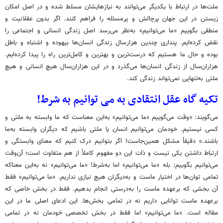
ملت‌ها در ارتباط با یکدیگر می‌توانند به نیازهایشان مسلط شده و در اصل امکان
زیستن در این جهان پرچالش و پرمسئله را فراهم کنند. اگر بدون عقلانیت و
منطقی بگوییم «ما می‌توانیم» به‌نظر می‌رسد اصل زندگی انسانی و اجتماعی را
نقض کرده‌ایم. پنداری چندین هزارسال زندگی انسان‌ها بیهوده و اشتباه و باطل
بوده و حال ما هستیم که درست‌ترین و بهترین و کامل‌ترین راه را پیدا کرده‌ایم.
هزاران‌سال از زندگی انسان‌ها می‌گذرد و در این هزاران‌سال هیچ انسانی و هیچ
ملتی به‌تنهایی نمی‌تواند زندگی کند.
تکیه گاه عقل انتقادی به می توانیم به شرط!
می‌گویند: «وقت می‌گوییم «ما می‌توانیم» به‌این معناست که ما وابسته به ملتی و
کسی نیستیم. خودمان می‌توانیم انسان یا ملتی باشیم که دیگران وابسته به‌ما
باشند.» دقیقاً مشکل همین‌جاست! اگر بتوانیم درک کنیم که معنای وابستگی و
ارتباط داشتن یکی نیست و ذات این دو مفهوم کاملاً از هم متفاوت است؛ آن‌وقت
می‌توانیم بگوییم: بله «ما می‌توانیم» اما به‌‎شرط! «ما می‌توانیم» نه به‌این معناکه
تمامی توان‌ها در اختیار ماست و به‌دیگران هیچ نیازی نداریم. «ما می‌توانیم» فقط
آن بخشی که برعهده ماست را به‌درستی انجام بدهیم. فقط در بخش خاصی که
برعهده ماست توانایی داریم نه در تمامی بخش‌ها. این ادعای اصلی ما در این
مقاله است. «ما می‌توانیم» اما فقط در بخش تخصصی خودمان نه در تمامی