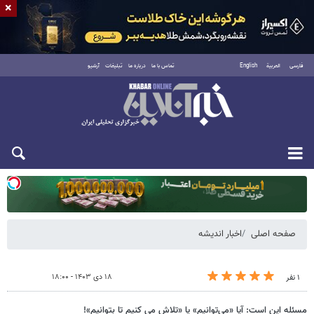
×
فارسی
العربية
English
تماس با ما
درباره ما
تبلیغات
آرشیو
یکشنبه ۱۸ مرداد ۱۴۰۵
صفحه اصلی
اخبار اندیشه
۱۸ دی ۱۴۰۳ - ۱۸:۰۰
۱ نفر
مسئله این است: آیا «می‌توانیم» یا «تلاش می کنیم تا بتوانیم»!