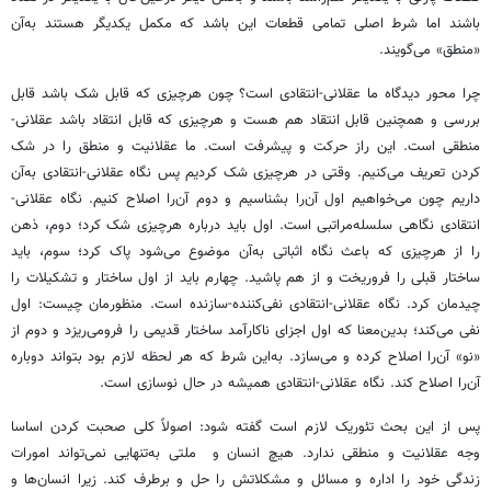
باشند اما شرط اصلی تمامی قطعات این باشد که مکمل یکدیگر هستند به‌آن
«منطق» می‌گویند.
چرا محور دیدگاه ما عقلانی-انتقادی است؟ چون هرچیزی که قابل شک باشد قابل
بررسی و همچنین قابل انتقاد هم هست و هرچیزی که قابل انتقاد باشد عقلانی-
منطقی است. این راز حرکت و پیشرفت است. ما عقلانیت و منطق را در شک
کردن تعریف می‌کنیم. وقتی در هرچیزی شک کردیم پس نگاه عقلانی-انتقادی به‌آن
داریم چون می‌خواهیم اول آن‌را بشناسیم و دوم آن‌را اصلاح کنیم. نگاه عقلانی-
انتقادی نگاهی سلسله‌مراتبی است. اول باید درباره هرچیزی شک کرد؛ دوم، ذهن
را از هرچیزی که باعث نگاه اثباتی به‌آن موضوع می‌شود پاک کرد؛ سوم، باید
ساختار قبلی را فروریخت و از هم پاشید. چهارم باید از اول ساختار و تشکیلات را
چیدمان کرد. نگاه عقلانی-انتقادی نفی‌کننده-سازنده است. منظورمان چیست: اول
نفی می‌کند؛ بدین‌معنا که اول اجزای ناکارآمد ساختار قدیمی را فرومی‌ریزد و دوم از
«نو» آن‌را اصلاح کرده و می‌سازد. به‌این شرط که هر لحظه لازم بود بتواند دوباره
آن‌را اصلاح کند. نگاه عقلانی-انتقادی همیشه در حال نوسازی است.
پس از این بحث تئوریک لازم است گفته شود: اصولاً کلی صحبت کردن اساسا
وجه عقلانیت و منطقی ندارد. هیچ انسان و ملتی به‌تنهایی نمی‌تواند امورات
زندگی خود را اداره و مسائل و مشکلاتش را حل و برطرف کند. زیرا انسان‌ها و