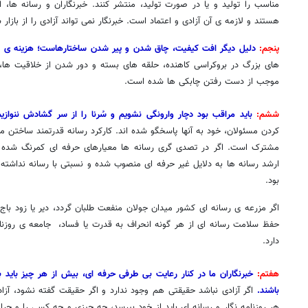
مناسب را تولید و یا در صورت تولید، منتشر کنند. خبرنگاران و رسانه ها، 
هستند و لازمه ی آن آزادی و اعتماد است. خبرنگار نمی تواند آزادی را از بازار س
پنجم:
دلیل دیگر افت کیفیت، چاق شدن و پیر شدن ساختارهاست؛ هزینه ی بس
های بزرگ در بروکراسی کاهنده، حلقه های بسته و دور شدن از خلاقیت ها
موجب از دست رفتن چابکی ها شده است.
ششم:
باید مراقب بود دچار وارونگی نشویم و سُرنا را از سر گشادش ننوازیم
کردن مسئولان، خود به آنها پاسخگو شده اند. کارکرد رسانه قدرتمند ساختن 
مشترک است. اگر در تصدی گری رسانه ها معیارهای حرفه ای کمرنگ شده یا 
ارشد رسانه ها به دلایل غیر حرفه ای منصوب شده و نسبتی با رسانه نداشته ب
بود.
اگر مزرعه ی رسانه ای کشور میدان جولان منفعت طلبان گردد، دیر یا زود باج 
حفظ سلامت رسانه ای از هر گونه انحراف به قدرت یا فساد، جامعه ی روزن
دارد.
هفتم:
خبرنگاران ما در کنار رعایت بی طرفی حرفه ای، بیش از هر چیز باید 
باشند.
اگر آزادی نباشد حقیقتی هم وجود ندارد و اگر حقیقت گفته نشود، آزا
هر روزنامه نگار و رسانه ای باید از خود بپرسد، چه چیزی و چه کسی را و چرا