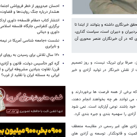
احسان عبدی‌پور از خطر فروپاشی اجتماع
هشدار درباره جنگ روایت‌ها و قضاوت‌ه
انتشار کتاب «مقام فلسفه» داوری اردکان
 خبرنگاری داشته و بتوانند از ابتدا تا
برگزاری کنفرانس جایگاه فلسفه اسلامی با
 سردبیران و دبیران است، سیاست گذاری،
داوری و دینانی
 که در آن خبرنگاران عنصر محوری آن
نشست «جامعه شناسی آمریکا در نیمه 
و نابرابری
۱۲۰ سال تلاش برای رسیدن به رویای ایرانی
ز، صرفا برای تبریک نیست، و روز تصمیم
گره کور «تأسیس دولت، قانون و آزادی
قرن/ تفاوت بنیادین مشروطه ایرانی و ا
از نقش خبرنگار در تولید آزادی و خیر
ایرانی به مسئله ایران یا تقلید از غرب؟
ه برخی از همه فرصت ها برخوردارند و
اد، می توانند هر چه بخواهند انجام دهند،
 خود باشند نوعی آپارتاید است. نمی شود
 آزادی را سهمیه بندی و جیره بندی کرد.
زادی های غیر رسمی در مقایسه منعطف
میت و قانونگذار. توسعه ی آزادی های