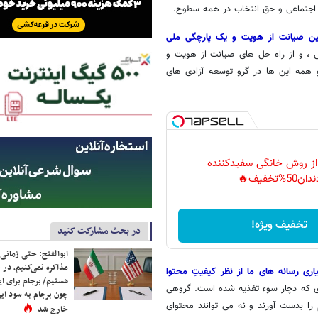
 اجتماعی و حق انتخاب در همه سطوح.
ین صیانت از هویت و یک پارچگی ملی
، و از راه حل های صیانت از هویت و
همه این ها در گرو توسعه آزادی های
 از روش خانگی سفیدکننده
دان50%تخفیف🔥
تخفیف ویژه!
در بحث مشارکت کنید
ابوالفتح: حتی زمانی 
مذاکره نمی‌کنیم، در 
 رسانه های ما از نظر کیفیتِ محتوا
هستیم/ برجام برای ای
 که دچار سوء تغذیه شده است. گروهی
چون برجام به سود ایرا
م را بدست آورند و نه می توانند محتوای
خارج شد