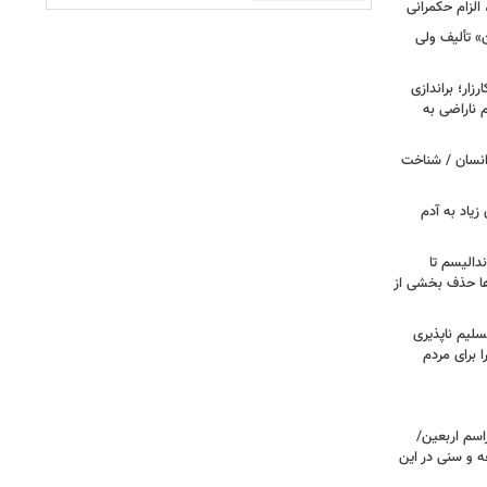
الزام حکمرانی
ن» تألیف ولی
ار؛ براندازی
ناراضی به
انسان / شناخت
زیاد به آدم
ندالیسم تا
ها حذف بخشی از
سلیم ناپذیری
ا برای مردم
اسم اربعین/
ه و سنی در این