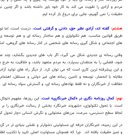
مردم و آزادی را تقویت می کند به کار خود باور داشته باشد و اگر چنین ن
حقیقت را نمی گوییم، جایی برای دروغ باز کرده ایم.
هشتم:
گفته اند، آزادی نظیر حق، دادنی و گرفتنی است.
درست است، اما تول
طریق قوانین مناسب، هم تکنولوژی و هم ساختار رسانه ای و هم توسعه ی 
های اجتماعی و شکل گیری رسانه های شخصی در کنار رسانه های گروهی، امکا
وقتی رسانه ی جدیدی شکل می گیرد، اگر باب های جدیدی بگشاید، چند ص
شود، فضایی را به منتقدان بسپارد، به مردم متعهد باشد، و خلاقیت به خرج د
و این پیشرفته ترین کاری است که می توان کرد. از دیگر راه های تولید آزاد
مقابله با انحصار، توسعه و تامین رسانه های غیر دولتی و مستقل، اهتمام ب
حفاظت از خبرنگاران و نه فقط نهادهای رسانه ای، و گسترش سواد رسانه ای 
نهم:
کمال روزنامه نگاری در «کمال خبرنگاری» است.
این روزها، مفهوم «توتال 
است. با تحول تکنولوژی، «شهروند خبرنگار» بخشی از رسالت خبرنگاری را بر عه
لحاظ سطح دسترسی، سرعت، مرزهای محتوایی و نگرش انسانی دچار تحول کر
در این زمینه، خبرنگاران حرفه ای مسئولیتی دشوارتر و نقشی بنیادی تر در 
و تمیز حقیقت یافته اند. چرا که همچنان مسئولیت اصلی تایید یا تکذیب اطل