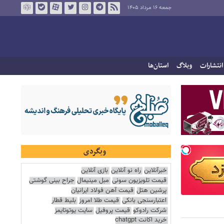
جمعه ۱۶ مرداد ۱۴۰۵
انتشارات
وبلاگ
استان‌ها
وبگردی
خبرآنلاین
راه نو آنلاین
بازی آنلاین
قیمت تلویزیون سونی
مبل مینیمال
جراح بینی گوشتی
پرشین هتل
قیمت آهن فولاد ایرانیان
اعتبارسنجی بانکی
قیمت طلا امروز
بلیط قطار
شرکت رادوکو
قیمت پروفیل
سایت یوتوتایمز
خرید اکانت chatgpt