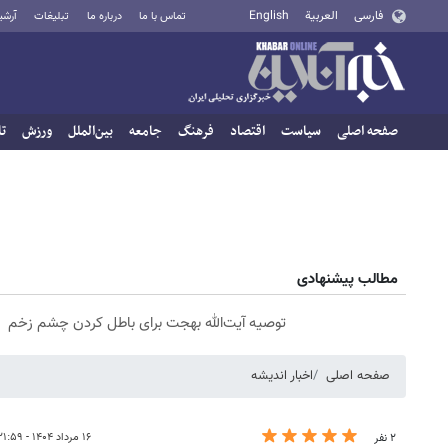
فارسی
العربية
English
تماس با ما
درباره ما
تبلیغات
آرشی
صفحه اصلی
سیاست
اقتصاد
فرهنگ
جامعه
بین‌الملل
ورزش
تا
مطالب پیشنهادی
توصیه آیت‌الله بهجت برای باطل کردن چشم زخم
صفحه اصلی
اخبار اندیشه
۱۶ مرداد ۱۴۰۴ - ۲۱:۵۹
۲ نفر