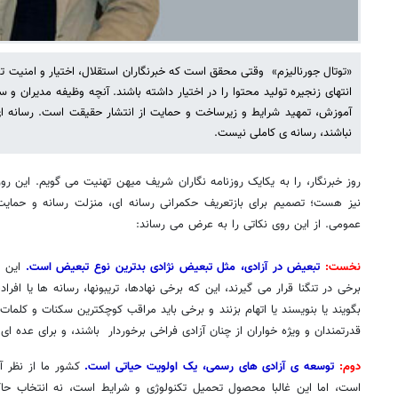
«توتال جورنالیزم» وقتی محقق است که خبرنگاران استقلال، اختیار و امنیت تحقق
انتهای زنجیره تولید محتوا را در اختیار داشته باشند. آنچه وظیفه مدیران و
آموزش، تمهید شرایط و زیرساخت و حمایت از انتشار حقیقت است. رسانه ای
نباشند، رسانه ی کاملی نیست.
روز خبرنگار، را به یکایک روزنامه نگاران شریف میهن تهنیت می گویم. این رو
نیز هست؛ تصمیم برای بازتعریف حکمرانی رسانه ای، منزلت رسانه و حمایت 
عمومی. از این روی نکاتی را به عرض می رساند:
نخست:
تبعیض در آزادی، مثل تبعیض نژادی بدترین نوع تبعیض است.
این ک
برخی در تنگنا قرار می گیرند، این که برخی نهادها، تریبونها، رسانه ها یا افر
بگویند یا بنویسند یا اتهام بزنند و برخی باید مراقب کوچکترین سکنات و کلمات
قدرتمندان و ویژه خواران از چنان آزادی فراخی برخوردار باشند، و برای عده ای
دوم:
توسعه ی آزادی های رسمی، یک اولویت حیاتی است.
کشور ما از نظر آ
است، اما این غالبا محصول تحمیل تکنولوژی و شرایط است، نه انتخاب حاک