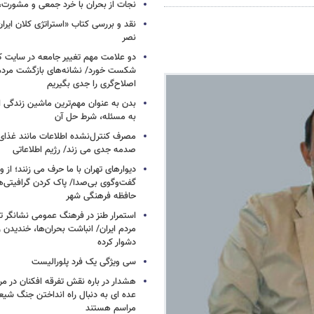
نجات از بحران با خرد جمعی و مشورت، 
نقد و بررسی کتاب «استراتژی کلان ایرا
نصر
دو علامت مهم تغییر جامعه در سایت کارز
شکست خورد/ نشانه‌های بازگشت مردم 
اصلاح‌گری را جدی بگیریم
بدن به عنوان مهم‌ترین ماشین زندگی 
به مسئله، شرط حل آن
مصرف کنترل‌نشده اطلاعات مانند غذای 
صدمه جدی می زند/ رژیم اطلاعاتی
دیوارهای تهران با ما حرف می زنند؛ از و
گفت‌وگوی بی‌صدا/ پاک کردن گرافیتی‌
حافظه فرهنگی شهر
استمرار طنز در فرهنگ عمومی نشانگر ت
مردم ایران/ انباشت بحران‌ها، خندیدن ر
دشوار کرده
سی ویژگی یک فرد پلورالیست
هشدار در باره نقش تفرقه افکنان در مر
عده ای به دنبال راه انداختن جنگ شیع
مراسم هستند