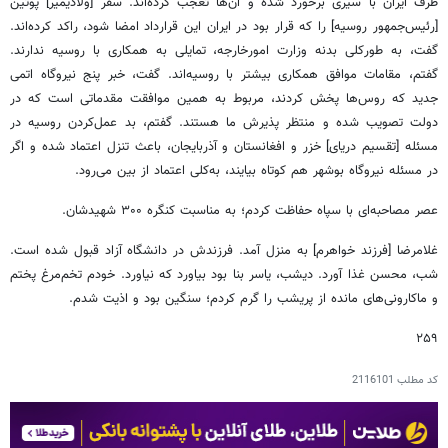
طرف ایران با سیری برخورد شده و آن‌ها تعجب کرده‌اند. سفر [ولادیمیر] پوتین
[رئیس‌جمهور روسیه] را که قرار بود در ایران این قرارداد امضا شود، راکد کرده‌اند.
گفت، به طورکلی بدنه وزارت امورخارجه، تمایلی به همکاری با روسیه ندارند.
گفتم، مقامات موافق همکاری بیشتر با روسیه‌اند. گفت، خبر پنج نیروگاه اتمی
جدید که روس‌ها پخش کردند، مربوط به همین موافقت مقدماتی است‌ که در
دولت تصویب شده و منتظر پذیرش‌ ما هستند. گفتم، بد عمل‌کردن روسیه در
مسئله [تقسیم دریای] خزر و افغانستان و آذربایجان، باعث تنزل اعتماد شده و اگر
در مسئله نیروگاه بوشهر هم کوتاه بیایند، به‌کلی اعتماد از بین می‌رود.
عصر مصاحبه‌ای با سپاه حفاظت کردم؛ به مناسبت کنگره ۳۰۰ شهیدشان.
غلامرضا [فرزند خواهرم] به منزل آمد. فرزندش در دانشگاه آزاد قبول شده است.
شب، محسن غذا آورد. دیشب، یاسر بنا بود بیاورد که نیاورد. خودم تخم‌مرغ پختم
و ماکارونی‌های مانده از پریشب را گرم کردم؛ سنگین بود و اذیت شدم.
۲۵۹
کد مطلب
2116101