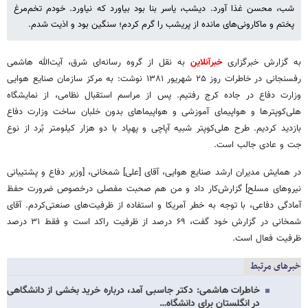
شب، محسن غذا آورد. دیشب، یاسر بنا بود بیاورد که نیاورد. خودم تخم‌مرغ
پختم و ماکارونی‌های مانده از پریشب را گرم کردم؛ سنگین بود و اذیت شدم.
به گزارش خبرگزاری
خبرآنلاین
به نقل از گروه رسانه‌ای شرق، آیت‌الله هاشمی
رفسنجانی در خاطرات روز ۲۵ شهریور ۱۳۸۱ نوشت: به مرکز سازمان صنایع هوایی
وزارت دفاع در جاده کرج رفتیم. پس از مراسم استقبال نظامی، از نمایشگاه
هلی‌کوپترها و هواپیمای آموزشی و هواپیماهای بدون خلبان ساخت وزارت دفاع
بازدید کردیم. طرح هلی‌کوپتر شبیه آپاچی و پهپاد با دو هزار کیلومتر بُرد از نوع
جت و عادی جالب است.
در همایش مدیران ارشد صنایع هوایی، آقای [علی] شمخانی، [وزیر دفاع و پشتیبانی
نیروهای مسلح] گزارش‌کار داد و من هم صحبت مفصلی درخصوص ضرورت حفظ
آمادگی دفاعی، با توجه به خطر آمریکا و استفاده از ظرفیت‌های صنعتی‌کردم. آقای
شمخانی در گزارش خود گفت، ۶۹ درصد از ظرفیت راکد است و فقط ۳۱ درصد
ظرفیت فعال است.
خبرهای مرتبط
خاطرات هاشمی: دکتر جاسبی آمد، درباره خرید بخشی از دانشگاهی
در انگلستان برای دانشگاه…