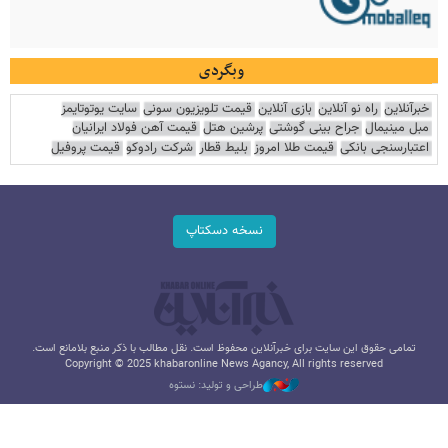
وبگردی
خبرآنلاین
راه نو آنلاین
بازی آنلاین
قیمت تلویزیون سونی
سایت یوتوتایمز
مبل مینیمال
جراح بینی گوشتی
پرشین هتل
قیمت آهن فولاد ایرانیان
اعتبارسنجی بانکی
قیمت طلا امروز
بلیط قطار
شرکت رادوکو
قیمت پروفیل
نسخه دسکتاپ
تمامی حقوق این سایت برای خبرآنلاین محفوظ است. نقل مطالب با ذکر منبع بلامانع است.
Copyright © 2025 khabaronline News Agancy, All rights reserved
طراحی و تولید: نستوه