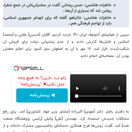
خاطرات هاشمی: حسن روحانی گفت در سخنرانی‌اش در جمع سُفرا،
روشن شد که بسیاری از آن‌ها…
خاطرات هاشمی: نتانیاهو گفته که برای انهدام جمهوری اسلامی،
باید از تهاجم فرهنگی هم…
سپس از هواپیمای آنتونوف ایران ۱۴۰ بازدید کردیم. آقایان [حسین] علایی و [محمد]
اسلامی و خلبان‌ها گزارش دادند و از عدم پشتیبانی دولت برای فروش‌ آن
شکایت‌کردند. قرار شد، ۱۷ مهر با آن به اصفهان سفر کنیم؛ برای اعلام مطمئن
‌بودن آن. مصاحبه‌ای انجام دادم.
زانو درد دارین؟ به هیچ وجه
عمل نکنید❌ "پرسش‌نامه"
◀ پرسش‌نامه
به دفترم رفتم. دکتر [مهدی] اکبرزاده [مشاور وزیر جهاد کشاورزی] آمد. برای رفع
مشکلات جدیدش استمداد کرد. مهندس [علی] وکیلی [رئیس پژوهشگاه صنعت
نفت] آمد. گفت، روس‌ها طرح همکاری ده‌ساله‌ای به‌کمیسیون مشترک داده‌اند و از