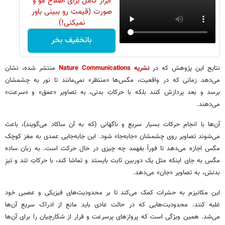
ابزار کامل برای اصلاح مو و
صورت (قیمت رو ببینی باور
نمیکنی!)
باتخفیف بخر
نتایج این پژوهش که در
نشریه Nature Communications
منتشر شده، نشان
می‌دهد زمانی که در واقعیت، مگس‌ها «منتظر» نمی‌مانند تا نور به چشمشان
برسد و بعد پردازش کنند بلکه با حرکاتِ بدنی، به تصاویر «عمق» و «سرعت»
می‌دهند.
آن‌ها با انجام حرکات بسیار سریع و ناگهانی (که به آن ساکاد می‌گویند)، باعث
می‌شوند تصاویر روی چشمشان «جابه‌جا» شود. این جابه‌جایی عمدی به مغز کوچک
مگس اجازه می‌دهد تا فوراً بفهمد چه چیزی در حال حرکت است. به زبان ساده
مگس به جای اینکه مثل یک دوربین ثابت بایستد و تماشا کند، با حرکاتِ تند و تیزِ
بدنش، به تصاویر «جان» می‌دهد.
این مکانیزم به حشرات کمک می‌کند تا بر محدودیت‌های فیزیکی و عصبی خود
غلبه کنند. محدودیت‌هایی که در حالت عادی باید مانع از ادراک سریع آن‌ها
می‌شد. همین ویژگی است که پروازهای پرسرعت و فرار از شکارچیان را برای آن‌ها