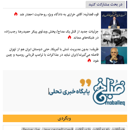
در بحث مشارکت کنید
قوه قضائیه: آقای خرازی به دادگاه ویژه روحانیت احضار شد
جزئیات جدید از قتل یک مداح/ پخش ویدئوی پیکر حمیدرضا رجب‌زاده
در شبکه‌های معاند
ظریف: بدون مدیریت تنش با آمریکا، حتی دوستان ایران هم از تهران
فاصله می‌گیرند/ایران نباید در مذاکرات با ترامپ قربانی روسیه و چین
شود
وبگردی
خبرآنلاین
راه نو آنلاین
بازی آنلاین
قیمت تلویزیون سونی
مبل مینیمال