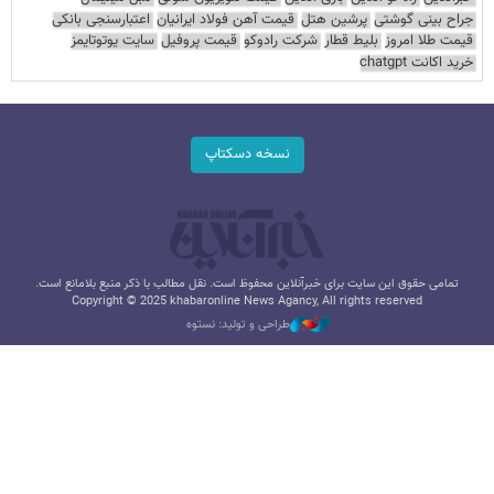
جراح بینی گوشتی
پرشین هتل
قیمت آهن فولاد ایرانیان
اعتبارسنجی بانکی
قیمت طلا امروز
بلیط قطار
شرکت رادوکو
قیمت پروفیل
سایت یوتوتایمز
خرید اکانت chatgpt
نسخه دسکتاپ
تمامی حقوق این سایت برای خبرآنلاین محفوظ است. نقل مطالب با ذکر منبع بلامانع است.
Copyright © 2025 khabaronline News Agancy, All rights reserved
طراحی و تولید: نستوه