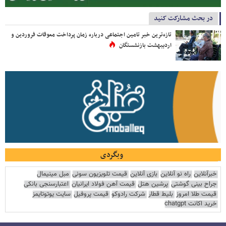
در بحث مشارکت کنید
تازه‌ترین خبر تامین اجتماعی درباره زمان پرداخت معوقات فروردین و
اردیبهشت بازنشستگان
وبگردی
خبرآنلاین
راه نو آنلاین
بازی آنلاین
قیمت تلویزیون سونی
مبل مینیمال
جراح بینی گوشتی
پرشین هتل
قیمت آهن فولاد ایرانیان
اعتبارسنجی بانکی
قیمت طلا امروز
بلیط قطار
شرکت رادوکو
قیمت پروفیل
سایت یوتوتایمز
خرید اکانت chatgpt