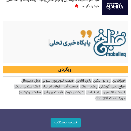
شما نظر بدهید/ خبرآنلاین را چگونه می‌بینید؟ پیشنهادها و انتقادهای
خود را بگویید
وبگردی
خبرآنلاین
راه نو آنلاین
بازی آنلاین
قیمت تلویزیون سونی
مبل مینیمال
جراح بینی گوشتی
پرشین هتل
قیمت آهن فولاد ایرانیان
اعتبارسنجی بانکی
قیمت طلا امروز
بلیط قطار
شرکت رادوکو
قیمت پروفیل
سایت یوتوتایمز
خرید اکانت chatgpt
نسخه دسکتاپ