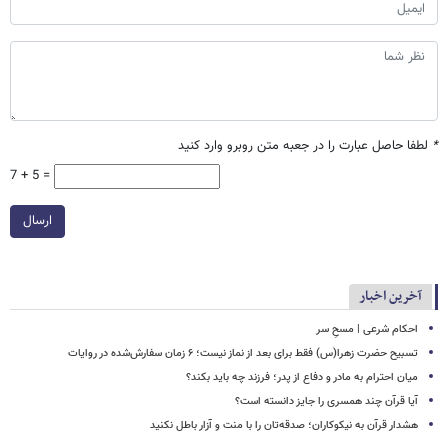
*
لطفا حاصل عبارت را در جعبه متن روبرو وارد کنید
7 + 5 =
ارسال
آخرین اخبار
احکام شرعی | مسحِ سر
تسبیح حضرت زهرا(س) فقط برای بعد از نماز نیست؛ ۶ زمان سفارش‌شده در روایات
میان احترام به مادر و دفاع از پدر؛ فرزند چه باید بکند؟
آیا قرآن چند همسری را جایز دانسته است؟
هشدار قرآن به نیکوکاران؛ صدقه‌تان را با منت و آزار باطل نکنید