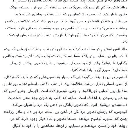
همان‌طور که از اسم نشریه پیدا است، این نظریه به دیدگاه‌های روانشناس و
روانپزشکی به نام کارل یونگ برمی‌گردد. در سال‌های آغازین قرن بیستم،‌ یونگ
چنین عنوان کرد که بسیاری از تصاویری که انسان‌ها در رویاهای شبانه خود
می‌بینند، ریشه در ناهشیار جمعی آن‌ها دارد. وی باور داشت که نشانه‌هایی که در
رویاها دیده می‌شوند، حامل معانی خاصی در مورد وضعیت هیجانی افراد هستند،
وضعیتی که می‌تواند درک ما از آن فرد را افزایش دهد و نیز، به درمان او کمک
کند.
حالا لنس استورم در مطالعه جدید خود به این نتیجه رسیده که حق با یونگ بوده
است. بنابراین، شاید بهتر باشد شما هم کنار تخت‌خواب خود،‌ دفتر یاداشت و قلمی
بگذارید تا بتوانید وقتی از خواب بیدار می‌‌شوید و هنوز،‌ تصویر روشنی از رویای
خود دارید،‌ سریع آن را یادداشت کنید.
استورم در این زمینه می‌گوید: «یونگ بسیار به تصویر‌هایی که در طیف گسترده‌ای
از تمدن انسانی تکرار می‌شد،‌ علاقمند بود، در هنر،‌ مذهب، اسطوره‌ها و رویاها. او
متداول‌ترین تصاویر کهن‌الگوها را چنین توضیح داده است: قهرمان، یعنی کسی که
به دنبال رسیدن به اهداف است، سایه، که اغلب به عنوان وجه منفی شخصیت
دسته‌بندی می‌شود، انیما، که تصویر زنانگی در ذهن یک مرد را عنوان می‌کند،
انیموس، که بازنمای تصویر مردانگی در ذهن زن است، مرد پیر دانا و مادر بزرگ.»
چنان که استورم توضیح می‌دهد، صدها تصویر و نماد دیگر وجود دارند که در
رویاها خود را نشان می‌دهند و بسیاری از آن‌ها، معناهایی را با خود به دنبال