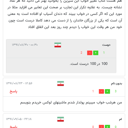
هم هست کتاب تعبیر خواب ابن سیرین را بخوانید بهتر می دانید که هر نماد
نشانه چیست. به علاوه تکرار این تجارب بر صحت این تعابیر می افزاید مثلا در
مورد این که اگر کسی در خواب ببیند که دندان آسیاب او افتاده است به معنی
آن است که یکی از بزرگان خاندان را از دست می دهد کاملا درست است چون
خود من هر وقت این خواب را دیدم چند روز بعد این اتفاق افتاد
دوست
۰۰:۳۰ - ۱۳۹۱/۰۸/۳۰
2
1
100 در 100 درست است.
بدون نام
۱۲:۵۶ - ۱۳۹۱/۰۸/۲۳
پاسخ
1
3
من هرشب خواب میبینم پولدار شدم ماشینهای لوکس خریدم بنویسم
ام
۲۲:۱۸ - ۱۳۹۱/۰۹/۰۵
پاسخ
0
0