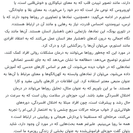
دارند، مانند تصویر تپیدن قلب که به معنای نیکوکاری و خوش‌قلبی است، یا
اوروبروس که نوعی مار است که دم خود را می‌خورد، به معنای بقا و جاودانگی.
استورم در ادامه می‌گوید: «همچنین، نمادها و تصاویری در رویاها وجود دارند که با
ترس، نیرومندی، احساس قدرت، نیاز به رهایی و مانند آن در ارتباط هستند».
در تئوری یونگ، این نمادها، بازنمایی ذهن ناهشیار انسان هستند. آن‌ها مانند یک
نگاه اجمالی به درون کدهای ناهشیار مغز انسان عمل می‌کنند که به اعتقاد افرادی
مانند استورم‌، می‌توان آن‌ها را رمزگشایی کرد و درک کرد.
در مورد این که چه‌طور رویاها می‌توانند به درمان مشکلات روانی افراد کمک کنند،
استورم توضیح می‌دهد: «مطالعه ما نشان می‌دهد که به جای تفسیر تصادفی
نمادهایی که در خواب دیده می‌شوند، آن هم بر اساس کارهای حدسی که آموزش
داده می‌‌شود، می‌توان از نمادهای وابسته به کهن‌الگوها و معنای مرتباط با آن‌ها به
عنوان منبعی معتبر استفاده کرد. این اطلاعات در کارهای بالینی مفید و کارا
هستند. ما بر این باوریم که به عنوان مثال، تحلیل رویاها می‌تواند در درمان
اختلال افسردگی مفید باشد. این،‌ حوزه‌ای در سلامت روان است که به سرعت در
حال رشد و پیشرفت است، چون افراد مبتلا به اختلال افسردگی، دوره‌های
طولانی‌تری از خواب مرحله حرکات سریع چشمی یا به اختصار آر.ایی.ام را تجربه
می‌کنند، مرحله‌ای که مستقیما با پردازش هیجانی و رویابینی در ارتباط است.»
همه ما رویا می‌بینیم. علیرغم همه بحث‌هایی که در مورد آن وجود دارد، شاید
بتوان گفت حوزه‌ای فراموش‌شده به عنوان بخشی از زندگی روزمره ما است.