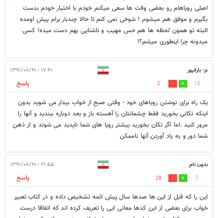
اصلی رویاهام رو بعضی وقت ها سعی میکنم خودم با اختیار خودم بدست
بگیرم و موفق هم میشوم ! شوخی نمی کنم تا حالا چندبار برام پیش اومده
البته تو همون لحظه ها هم حس مهیب و ناشنایی بهم دست میده! کسی
میدونه چرا اینطوری میشم؟!
م- بارانپور
۱۷:۲۰ - ۱۳۹۱/۰۸/۲۰
پاسخ
2
13
یک راه برای نوشتن رویاهای خود - وقتی صبح از خواب بیدار می شوید بدون
اینکه تکانی بخورید فقط چشمانتان را آهسته باز و بعد دوباره ببندید و آنها را
مرور کنید .اما اگر تکان بخورید بیشتر رویا های شما ناپدید می شوند و از ذهن
شما دور و به یاد آوردن آنها ناممکن
بدون نام
۲۱:۵۵ - ۱۳۹۱/۰۸/۲۰
پاسخ
28
7
این را که قبل از این ها صدها سال پیش ائمه تشخیص داده و در کتاب تعبیر
خواب برای بعضی از این کدها معانی ایی را تعریف کرده اند که اتفاقا درست