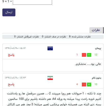
9 + 1 =
ارسال
نظرات
نظرات منتشر شده: 8
نظرات در صف انتشار: 0
نظرات غیرقابل انتشار: 0
پیمان
۱۵:۱۲ - ۱۳۹۱/۰۸/۲۰
پاسخ
1
13
عالی بود.... متشکرم.
بدون نام
۱۶:۲۳ - ۱۳۹۱/۰۸/۲۰
پاسخ
4
10
چند تا نکته : 1-حیوانات هم رویا میبینند 2-... همین سرفصل ها رو یادداشت
کنیم خوبه راحت پیدا میشه یه ورقه A4 هم داشته باشیم برای 100 سالمون
بسه :دی البته من همیشه خوابم برعکس تعبیر میشه! 3-بعد هم من کاراکتر