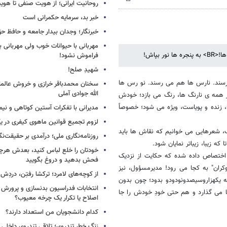
روحانیت ایرانی؛ از هویت صنفی تا هوی
خبر بد، سرمایه حکمرانی است
خبرنگار؛ وجدان بیدار جامعه و حافظ ح
مهربانی با حیوانات خوب ولی مهربانی با
فراموش نشود!
شهیدِ صلح!
رسند. نارس ها هم می رسند. نو رس ها
سخنان محمدباقر خرازی و خروش عالم
الله جوادی آملی
 همه ی نارنگ ها، رنگ می بازد؛ خودش
 زنده و پویاست، ویژه می شود؛ خصوصاً
مدیرانی با تفکرات آستین کوتاهی و نی
لزوم تجمیع قوانین ماهوی کیفری در 
ب، شعرهایی می خوانیم که نقاش ها باید
روزنامه‌نگاری ملی؛ درآمدی بر حقیقت‌نگا
 زیبا، زیباتر نمایان شود.
خودتان را خلع لباس کنید، بعدش هرچ
اختصاص داده شده که حکایت از نزدیک
فحش بدهید و دروغ بگویید
کران" به کجا می رود! مدیرمسؤول، نیز
از کوچه‌های لامرد؛ ترکشا رفتِن، دردِش 
ه یکهزاروسیصدونودودو بدود؛ چون بدون
انتخابات فدراسیون بدنسازی و پرورش 
ا می گذارد و هم حتی خودِ خودش را جا
اصلاح یا تکرار یک چرخه معیوب؟
کدام دانشجویان من استعداد دارند؟
زنگ خطر تندروی؛ تلاقی تندروی داخلی 