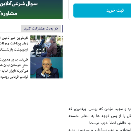
ثبت خرید
در بحث مشارکت کنید
تازه‌ترین خبر تامین 
زمان پرداخت معوقات
اردیبهشت بازنشستگا
ظریف: بدون مدیریت ت
حتی دوستان ایران هم 
می‌گیرند/ایران نباید 
ترامپ قربانی روسیه
یم؛ و مجید مؤمن که یونس، پیغمبری که
ل را از پس کوچه ها به انتظار نشسته
و، حالش اصلاً خوب نیست!
متیازی و مدیرمسؤولی و سردبیری پونه