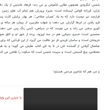
شمس لنگرودی همچون عقابی خاموش پر می زند؛ فرهاد عابدینی از یک دقیق
باران، فرزانه قوامی ایستاده است؛ منیره پرورش هم تمام آب های زمی
فرازمند نیز دوست دارد که به یاد "عمران صلاحی"، هر بهار، برایش کارت پست
فرو رفتن در ابرها گزارش می دهد؛ و شهاب مقربین، از پیمان هر ساله ی 
کوری سخن می راند و می نویسد که در سیاهی، کسی رنگ پس نمی دهد!؛ و
محمدی است؛ خسرو سینایی هم در سه اپیزود، پرده از شهر تو و اتاق صورتی
خروشان است؛ و ساسان فریدی فر نیز عاقبت می گریزد از این فردایی که بر
صلصال گیلانی از گمشده اش در لا به لای کتاب هایش می گوید؛ و به ه
معتقدی، پنج قسمتی است؛ و سپیده شمس است که سکوت را نقاشی می کند
و من هم که شاعری مردمی هستم!
با دیدن این وی