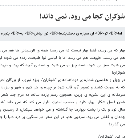
شوکران کجا می رود، نمی داند!
اما<BR> تو<BR> ای سیاره ی بخشاینده!<BR> نور بپاش<BR> به<BR> پنجره ها!<BR> به پنجره ها نور بپاش!
بهار که می رسد، فقط بهار نیست که می رسد؛ همه ی نارسیدنی ها هم می 
هم می رسند. طبیعت هم می رسد اما با لباسی نو! طبیعت، زنده می شود؛ از
می شود؛ سبز می شود. همه چیز نو می شود. و همه ی آنچه که پیدا و ناپیدا،
شوکران!
در چهل و هفتمین شماره ی دوماهنامه ی "شوکران"، ویژه نوروز، از بزرگان اد
که به صورت کشند و تصویر آن، قاب شود بر چهره ی هر کوی و شهر و برزن؛ تا که
سرمقاله ی این نشریه ی وزین، همچون رسم یازده ساله، به درج چند شعر 
شدن فصل شکار، بهار، دارد و صاحب امتیاز، اقرار می کند که نمی داند "شو
سال نود و یک را پشت دیوارها جا گذاشته و می خواهد سبکبال، تا رسیدن ب
چمدان و کفش می رود. سردبیر هم، در این سفر، بار سنگین پر درد دنیا را ج
می گذارد!
در این "شوکران":