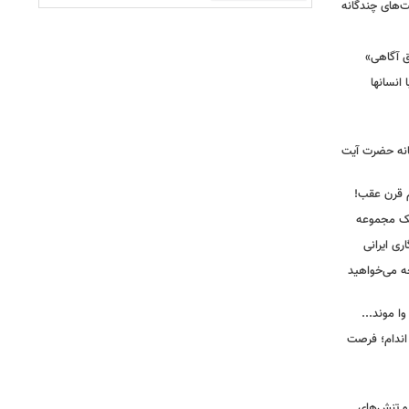
ت‌های چندگانه
ق آگاهی»
 انسانها
انه حضرت آیت
م قرن عقب!
یک مجموعه
ری ایرانی
ه می‌خواهید
وا موند...
اندام؛ فرصت
و تنش‌های