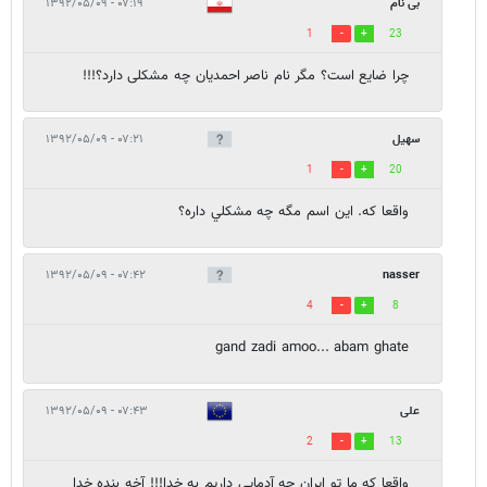
بی نام
۰۷:۱۹ - ۱۳۹۲/۰۵/۰۹
1
23
چرا ضایع است؟ مگر نام ناصر احمدیان چه مشکلی دارد؟!!!
سهيل
۰۷:۲۱ - ۱۳۹۲/۰۵/۰۹
1
20
واقعا كه. اين اسم مگه چه مشكلي داره؟
۰۷:۴۲ - ۱۳۹۲/۰۵/۰۹
nasser
4
8
gand zadi amoo... abam ghate
علی
۰۷:۴۳ - ۱۳۹۲/۰۵/۰۹
2
13
واقعا که ما تو ایران جه آدمایی داریم به خدا!!! آخه بنده خدا