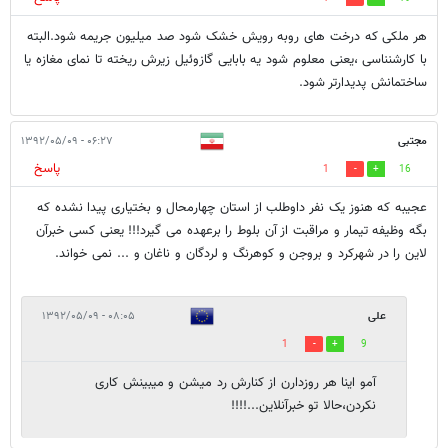
هر ملکی که درخت های روبه رویش خشک شود صد میلیون جریمه شود.البته
با کارشنناسی ،یعنی معلوم شود یه بابایی گازوئیل زیرش ریخته تا نمای مغازه یا
ساختمانش پدیدارتر شود.
مجتبی
۰۶:۲۷ - ۱۳۹۲/۰۵/۰۹
پاسخ
1
16
عجیبه که هنوز یک نفر داوطلب از استان چهارمحال و بختیاری پیدا نشده که
بگه وظیفه تیمار و مراقبت از آن بلوط را برعهده می گیرد!!! یعنی کسی خبرآن
لاین را در شهرکرد و بروجن و کوهرنگ و لردگان و ناغان و ... نمی خواند.
علی
۰۸:۰۵ - ۱۳۹۲/۰۵/۰۹
1
9
آمو اینا هر روزدارن از کنارش رد میشن و میبینش کاری
نکردن،حالا تو خبرآنلاین...!!!!