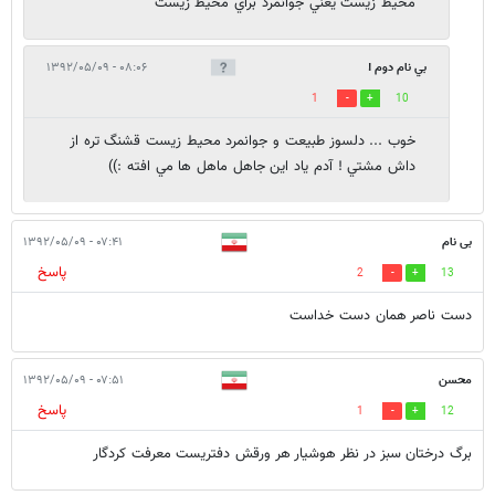
محيط زيست يعني جوانمرد براي محيط زيست
بي نام دوم !
۰۸:۰۶ - ۱۳۹۲/۰۵/۰۹
1
10
خوب ... دلسوز طبيعت و جوانمرد محيط زيست قشنگ تره از
داش مشتي ! آدم ياد اين جاهل ماهل ها مي افته :))
بی نام
۰۷:۴۱ - ۱۳۹۲/۰۵/۰۹
پاسخ
2
13
دست ناصر همان دست خداست
محسن
۰۷:۵۱ - ۱۳۹۲/۰۵/۰۹
پاسخ
1
12
برگ درختان سبز در نظر هوشیار هر ورقش دفتریست معرفت کردگار