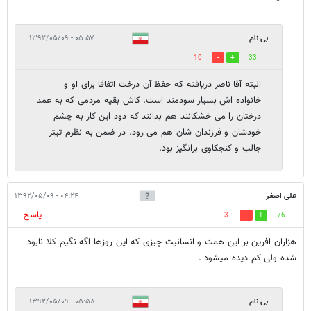
بی نام
۰۵:۵۷ - ۱۳۹۲/۰۵/۰۹
10
33
البته آقا ناصر دریافته که حفظ آن درخت اتفاقا برای او و
خانواده اش بسیار سودمند است. کاش بقیه مردمی که به عمد
درختان را می خشکانند هم بدانند که دود این کار به چشم
خودشان و فرزندان شان هم می رود. در ضمن به نظرم تیتر
جالب و کنجکاوی برانگیز بود.
علی اصغر
۰۴:۲۴ - ۱۳۹۲/۰۵/۰۹
پاسخ
3
76
هزاران افرین بر این همت و انسانیت چیزی که این روزها اگه نگیم کلا نابود
شده ولی کم دیده میشود .
بی نام
۰۵:۵۸ - ۱۳۹۲/۰۵/۰۹