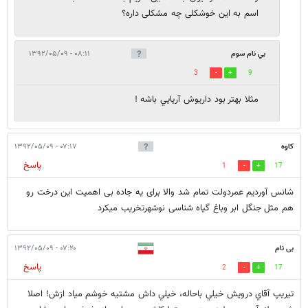
اسم به این خوشکلی چه مشکلی داره؟
بي نام سوم
۰۸:۱۱ - ۱۳۹۲/۰۵/۰۹
3
9
مثلا بهتر بود داريوش آريايي باشه !
کاوه
۰۷:۱۷ - ۱۳۹۲/۰۵/۰۹
پاسخ
1
17
شانس آوردیم عمردولت تمام شد والا برای یه جاده بی اهمیت این درخت رو
هم مثل جنگل ابر وباغ گیاه شناسی نوشهرتخریب میکرد
بی نام
۰۷:۲۰ - ۱۳۹۲/۰۵/۰۹
پاسخ
2
17
تيريپ آقاي درويش خيلي باحاله، خيلي داش مشتيه خوشم مياد ازش! اصلا