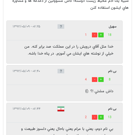
شبيه يك آدم محيط زيست دوسته! كاش مسوولين از دغدغه ها و مشاوره
هاي ايشون استفاده كنن
سهيل
۰۷:۲۵ - ۱۳۹۲/۰۵/۰۹
1
18
خدا مثل آقاي درويش را در اين مملكت صد برابر كنه. من
خيلي از نوشته هاي ايشان مي آموزم. در پناه خدا باشه.
بی نام
۰۷:۴۰ - ۱۳۹۲/۰۵/۰۹
4
8
داش مشتي !؟ :))
بی نام
۰۷:۴۴ - ۱۳۹۲/۰۵/۰۹
2
13
بي نام دوم، يعني با مرام يعني باحال يعني دلسوز طبيعت و