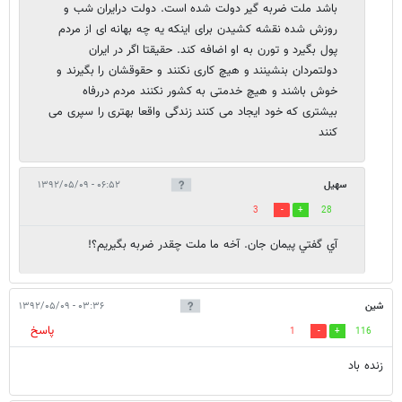
باشد ملت ضربه گیر دولت شده است. دولت درایران شب و
روزش شده نقشه کشیدن برای اینکه یه چه بهانه ای از مردم
پول بگیرد و تورن به او اضافه کند. حقیقتا اگر در ایران
دولتمردان بنشینند و هیچ کاری نکنند و حقوقشان را بگیرند و
خوش باشند و هیچ خدمتی به کشور نکنند مردم دررفاه
بیشتری که خود ایجاد می کنند زندگی واقعا بهتری را سپری می
کنند
سهيل
۰۶:۵۲ - ۱۳۹۲/۰۵/۰۹
3
28
آي گفتي پيمان جان. آخه ما ملت چقدر ضربه بگيريم؟!
شين
۰۳:۳۶ - ۱۳۹۲/۰۵/۰۹
پاسخ
1
116
زنده باد