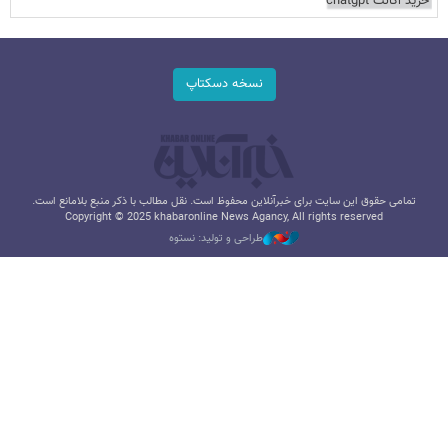
خرید اکانت chatgpt
نسخه دسکتاپ
تمامی حقوق این سایت برای خبرآنلاین محفوظ است. نقل مطالب با ذکر منبع بلامانع است.
Copyright © 2025 khabaronline News Agancy, All rights reserved
طراحی و تولید: نستوه