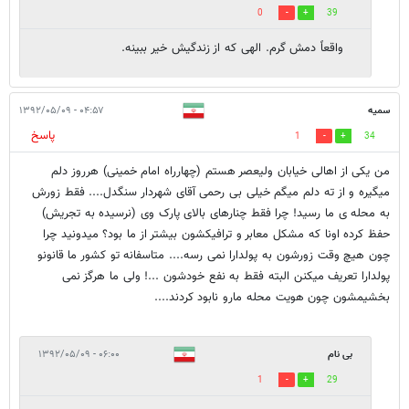
0
39
واقعاً دمش گرم. الهی که از زندگیش خیر ببینه.
سمیه
۰۴:۵۷ - ۱۳۹۲/۰۵/۰۹
پاسخ
1
34
من یکی از اهالی خیابان ولیعصر هستم (چهارراه امام خمینی) هرروز دلم
میگیره و از ته دلم میگم خیلی بی رحمی آقای شهردار سنگدل.... فقط زورش
به محله ی ما رسید! چرا فقط چنارهای بالای پارک وی (نرسیده به تجریش)
حفظ کرده اونا که مشکل معابر و ترافیکشون بیشتر از ما بود؟ میدونید چرا
چون هیچ وقت زورشون به پولدارا نمی رسه.... متاسفانه تو کشور ما قانونو
پولدارا تعریف میکنن البته فقط به نفع خودشون ...! ولی ما هرگز نمی
بخشیمشون چون هویت محله مارو نابود کردند....
بی نام
۰۶:۰۰ - ۱۳۹۲/۰۵/۰۹
1
29