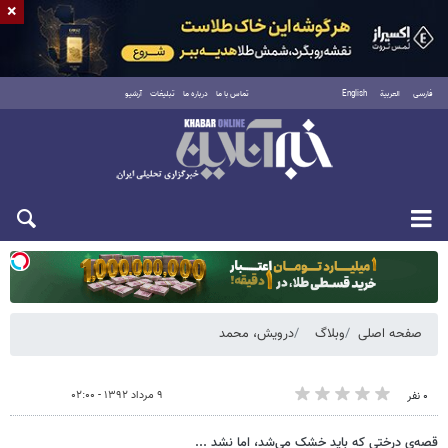
×
فارسی
العربية
English
تماس با ما
درباره ما
تبلیغات
آرشیو
یکشنبه ۱۸ مرداد ۱۴۰۵
صفحه اصلی
وبلاگ
درویش، محمد
۹ مرداد ۱۳۹۲ - ۰۲:۰۰
۰ نفر
قصه‌ی درختی که باید خشک می‌شد، اما نشد ...