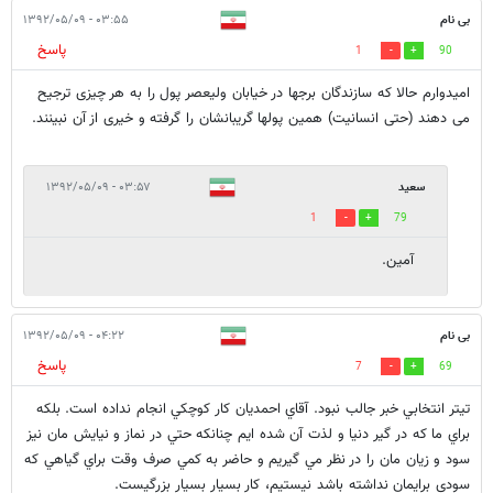
بی نام
۰۳:۵۵ - ۱۳۹۲/۰۵/۰۹
پاسخ
1
90
امیدوارم حالا که سازندگان برجها در خیابان ولیعصر پول را به هر چیزی ترجیح
می دهند (حتی انسانیت) همین پولها گریبانشان را گرفته و خیری از آن نبینند.
سعید
۰۳:۵۷ - ۱۳۹۲/۰۵/۰۹
1
79
آمین.
بی نام
۰۴:۲۲ - ۱۳۹۲/۰۵/۰۹
پاسخ
7
69
تيتر انتخابي خبر جالب نبود. آقاي احمديان كار كوچكي انجام نداده است. بلكه
براي ما كه در گير دنيا و لذت آن شده ايم چنانكه حتي در نماز و نيايش مان نيز
سود و زيان مان را در نظر مي گيريم و حاضر به كمي صرف وقت براي گياهي كه
سودي برايمان نداشته باشد نيستيم، كار بسيار بسيار بزرگيست.