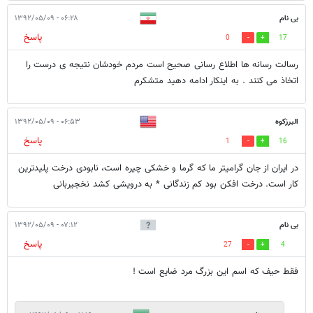
بی نام
۰۶:۲۸ - ۱۳۹۲/۰۵/۰۹
پاسخ
0
17
رسالت رسانه ها اطلاع رسانى صحيح است مردم خودشان نتيجه ى درست را
اتخاذ مى كنند . به اينكار ادامه دهيد متشكرم
البرزکوه
۰۶:۵۳ - ۱۳۹۲/۰۵/۰۹
پاسخ
1
16
در ایران از جان گرامیتر ما که گرما و خشکی چیره است، نابودی درخت پلیدترین
کار است. درخت افکن بود کم زندگانی * به درویشی کشد نخجیربانی
بی نام
۰۷:۱۲ - ۱۳۹۲/۰۵/۰۹
پاسخ
27
4
فقط حيف كه اسم اين بزرگ مرد ضايع است !