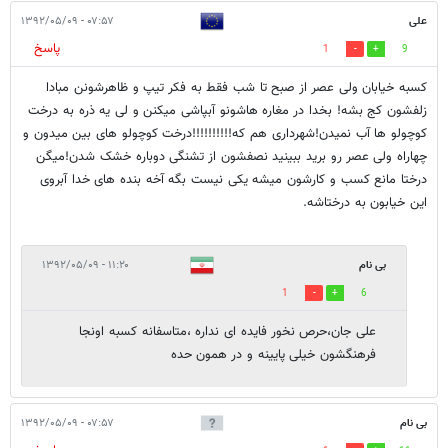
علی
۰۷:۵۷ - ۱۳۹۲/۰۵/۰۹
پاسخ
1
9
کسبه خیابان ولی عصر از صبح تا شب فقط به فکر تیپ و ظاهرشونن مبادا
زلفشون کج بشه! بخدا در مغاره هاشونو آبپاشی میکنن و لی یه ذره به درخت
کوچولو ها آب نمیدن!شهرداری هم که!!!!!!!!!!درخت کوچولو های بین میدون و
چهاراه ولی عصر رو برید ببینید نصفشون از تشنگی دوباره خشک شدن!میگن
درختا مانع کسب و کارشون میشه یکی نیست بگه آخه بنده های خدا آبروی
این خیابون به درختاشه.
بی نام
۱۱:۲۰ - ۱۳۹۲/۰۵/۰۹
1
6
علی جان،حرص نخور فایده ای نداره ،متاسفانه کسبه اونجا
فرهنگشون خیلی پایینه و در همون حده
بی نام
۰۷:۵۷ - ۱۳۹۲/۰۵/۰۹