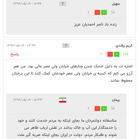
سهيل
۰۶:۴۹ - ۱۳۹۲/۰۵/۰۹
1
54
زنده باد ناصر احمديان عزيز
کریم زرقندی
۰۳:۲۹ - ۱۳۹۲/۰۵/۰۹
پاسخ
1
165
اشاره ات به دلیل خشک شدن چنارهای خیابان ولی عصر عالی بود. من هم
آرزو می کنم که کسبه ی خیابان ولی عصر خودشان کمک کنند تا این درختان
محفوظ بمانند.
پیمان
۰۶:۳۳ - ۱۳۹۲/۰۵/۰۹
1
56
متاسفانه دولتمردان ما بجای اینکه به مردم خدمت کنند و خود
را خدمتگذار این آب و خاک بدانند در نقش ارباب ظاهر می
شوند و طلبکار مردم. دولت در ایران بجای اینکه ضربه گیر ملت