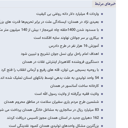
خبرهای مرتبط
واردات 4 میلیارد دلار دانه روغنی بی کیفیت
بعیدی نژاد در همدان: ایستادگی ملت در برابر تحریم‌ها قدرت های بزرگ
با مسدود شدن 1400حلقه چاه غیرمجاز ؛ بیش از 140 میلیون متر مکعب در مصرف آب صرفه جویی…
بیکاری بر سر جوانان نهاوند سایه افکنده است
آموزش 16 هزار نفر در طرح دادرس
اهداف امام راحل برای نسل جوان تشریح و تبیین شود
دستگیری فروشنده کلاهبردار اینترنتی غلات در همدان
با روحیه بسیجی می توان، قله های رفیع و آرمانی انقلاب را فتح کرد
54 واحد تولیدی به علت بدهی توسط بانکهای استان تملیک شده اند
کارخانه ساخت آسانسور در همدان
ولایت فقیه برگرفته از ولایت رسول الله است
ششمین طرح مردم یاری سفیران سلامت در مناطق محروم همدان
83 میلیارد ریال در سالجاری به مشاغل خانگی همدان پرداخت می شود
162 دهیاری جدید در استان همدان مجوز تاسیس دریافت کردند
بزرگترین مشکل واحدهای تولیدی همدان کمبود نقدینگی است