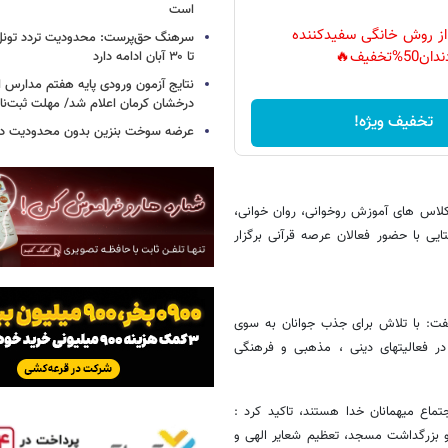
است
 از روش خانگی سفیدکننده
سرهنگ حق‌پرست: محدودیت تردد تونل
دان50%تخفیف🔥
تا ۳۰ آبان ادامه دارد
نتایج آزمون ورودی پایه هفتم مدارس 
درخشان کرمان اعلام شد/ مهلت ثبت‌نام تا ۱۵ ش
تخفیف ویژه!
عرضه سوخت بنزین بدون محدودیت در
 کلاس های آموزش روخوانی، روان خوانی،
یی با حضور فعالان عرصه قرآنی برگزار
فت: با تلاش برای جذب جوانان به سوی
در فعالیتهای دینی ، مذهبی و فرهنگی
ماع میهمانان خدا هستند، تاکید کرد :
و بزرگداشت مسجد، تعظیم شعایر الهی و