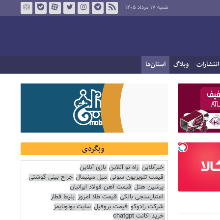
شنبه ۱۷ مرداد ۱۴۰۵
انتشارات
وبلاگ
استان‌ها
وبگردی
خبرآنلاین
راه نو آنلاین
بازی آنلاین
قیمت تلویزیون سونی
مبل مینیمال
جراح بینی گوشتی
پرشین هتل
قیمت آهن فولاد ایرانیان
اعتبارسنجی بانکی
قیمت طلا امروز
بلیط قطار
شرکت رادوکو
قیمت پروفیل
سایت یوتوتایمز
خرید اکانت chatgpt