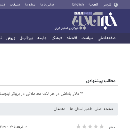
فارسی
العربية
English
تماس با ما
درباره ما
تبلیغات
آرشی
صفحه اصلی
سیاست
اقتصاد
فرهنگ
جامعه
بین‌الملل
ورزش
تا
مطالب پیشنهادی
۳ دلار پاداش در هر لات معاملاتی در بروکر اینوسلو
صفحه اصلی
اخبار استان ها
همدان
۱۶ خرداد ۱۳۹۵ - ۱۲:۰۹
۰ نفر