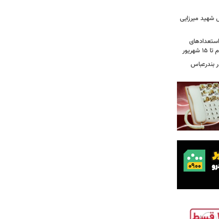
 شهید میرزایی
استعدادهای
هریور
 بندرعباس