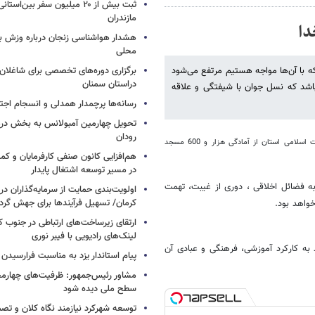
ثبت بیش از ۲۰ میلیون سفر بین‌ا
مازندران
هشدار هواشناسی زنجان درباره وزش باد
محلی
ه با آن‌ها مواجه هستیم مرتفع می‌شود
برگزاری دوره‌های تخصصی برای شاغلان
دراستان سمنان
باشد که نسل جوان با شیفتگی و علاقه
رسانه‌ها پرچمدار همدلی و انسجام اجت
تحویل چهارمین آمبولانس به بخش در
رودان
به گزارش خبرگزاری خبر آنلاین از همدان ؛ حجت الاسلام علی دشتکی، مدیر کل تبلیغات اسلامی استان از آمادگی هزار و 600 مسجد
هم‌افزایی کانون صنفی کارفرمایان و کم
در مسیر توسعه اشتغال پایدار
 فضائل اخلاقی ، دوری از غیبت، تهمت
اولویت‌بندی حمایت از سرمایه‌گذاران در
کرمان/ تسهیل فرآیندها برای جهش گر
خواهد بود.
ارتقای زیرساخت‌های ارتباطی در جنوب کر
لینک‌های رادیویی با فیبر نوری
 به کارکرد آموزشی، فرهنگی و عبادی آن
پیام استاندار یزد به مناسبت فرارسیدن ر
مشاور رئیس‌جمهور: ظرفیت‌های چهارمح
سطح ملی دیده شود
توسعه شهرکرد نیازمند نگاه کلان و تصم