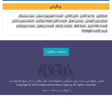
وبگردی
خبرآنلاین
راه نو آنلاین
بازی آنلاین
قیمت تلویزیون سونی
مبل مینیمال
جراح بینی گوشتی
پرشین هتل
قیمت آهن فولاد ایرانیان
اعتبارسنجی بانکی
قیمت طلا امروز
بلیط قطار
شرکت رادوکو
قیمت پروفیل
سایت یوتوتایمز
خرید اکانت chatgpt
نسخه دسکتاپ