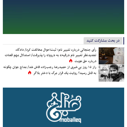
در بحث مشارکت کنید
رأی جنجالی درباره تغییر نام؛ ثبت‌احوال مخالفت کرد/ دادگاه
تجدیدنظر تغییر نام «رقیه» به «رویا» را پذیرفت/ استدلال مهم قضات
درباره حق هویت
راز ۱۵ روز بی‌خبری از حمیدرضا رجب‌زاده فاش شد/ مداح جوان چگونه
به قتل رسید؟ روایت یک قرار مرگ با دختر بلاگر