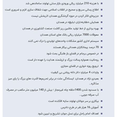
ورزشگاه 5 هزار نفری ملایر در صورت تامین اعتبار افتتاح خواهد شد
فقط شلیک پلیس توانست خودروی سارقان را متوقف کند
با هزینه 210 میلیارد ریالی ورودی بازار سنتی نهاوند ساماندهی شد
اطلاع رسانی سریع و صحیح در انقلاب اسلامی جهت شفاف سازی لازم و ضروری است
جزیره‌ای فکر کردن در حوزه گردشگری همدان اثربخش نیست
همایش «طلایه‌داران تبلیغ» در همدان
بهره برداری از خط تولید ماشین ریز کاشت صنعت کشاورزی در همدان
معوقات 7000 میلیارد ریالی بانک های استان همدان
سیستم اداری کشور مشکلات واحدهای تولیدی را درک نمی کنند
70 درصد پیمانکاران همدانی بیکار هستند
در خصوص برجام در فضای باز طلبگی بحث شود
روحانیت همواره رسالت بزرگ و ارزشمند هدایت را عهده دار است
ترویج روزه خواری در فضای مجازی
واردات 4 میلیارد دلار دانه روغنی بی کیفیت
بعیدی نژاد در همدان: ایستادگی ملت در برابر تحریم‌ها قدرت های بزرگ را پای میز
مذاکره…
با مسدود شدن 1400حلقه چاه غیرمجاز ؛ بیش از 140 میلیون متر مکعب در مصرف
آب صرفه جویی…
بیکاری بر سر جوانان نهاوند سایه افکنده است