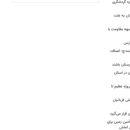
ی در حوزه گردشگری
را در همدان به علت
بهه مقاومت با
ارس
ی سنندج؛ اصناف:
رستان باشند
 در استان
 شیراز در ۴ سال گذشته؛ از ۱۲۸ پروژه عظیم تا
ش قربانیان
قرار می‌گیرد
مین زمین برای
 املش