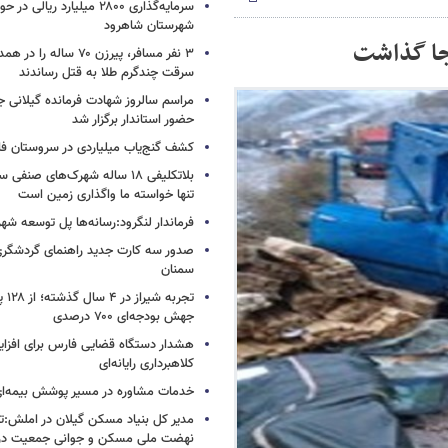
سرمایه‌گذاری ۲۸۰۰ میلیارد ریال
شهرستان شاهرود
جا گذاشت
۳ نفر مسافر، پیرزن ۷۰ ساله 
سرقت چندگرم طلا به قتل رساندند
مراسم سالروز شهادت فرمانده گیلانی ج
حضور استاندار برگزار شد
کشف گنج‌یاب میلیاردی در سروستان ف
بلاتکلیفی ۱۸ ساله شهرک‌های صنف
تنها خواسته ما واگذاری زمین است
فرماندار لنگرود:رسانه‌ها پل توسعه شه
صدور سه کارت جدید راهنمای گردشگری
سمنان
تجربه
جهش بودجه‌ای ۷۰۰ درصدی
هشدار دستگاه قضایی فارس برای افزای
کلاهبرداری رایانه‌ای
خدمات مشاوره در مسیر پوشش بیمه‌ای 
مدیر کل بنیاد مسکن گیلان در املش:تأ
نهضت ملی مسکن و جوانی جمعیت در