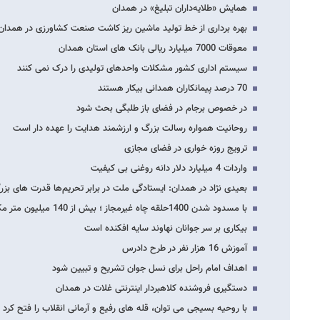
همایش «طلایه‌داران تبلیغ» در همدان
بهره برداری از خط تولید ماشین ریز کاشت صنعت کشاورزی در همدان
معوقات 7000 میلیارد ریالی بانک های استان همدان
سیستم اداری کشور مشکلات واحدهای تولیدی را درک نمی کنند
70 درصد پیمانکاران همدانی بیکار هستند
در خصوص برجام در فضای باز طلبگی بحث شود
روحانیت همواره رسالت بزرگ و ارزشمند هدایت را عهده دار است
ترویج روزه خواری در فضای مجازی
واردات 4 میلیارد دلار دانه روغنی بی کیفیت
بعیدی نژاد در همدان: ایستادگی ملت در برابر تحریم‌ها قدرت های بزرگ
با مسدود شدن 1400حلقه چاه غیرمجاز ؛ بیش از 140 میلیون متر مکعب در مصرف آب صرفه جویی…
بیکاری بر سر جوانان نهاوند سایه افکنده است
آموزش 16 هزار نفر در طرح دادرس
اهداف امام راحل برای نسل جوان تشریح و تبیین شود
دستگیری فروشنده کلاهبردار اینترنتی غلات در همدان
با روحیه بسیجی می توان، قله های رفیع و آرمانی انقلاب را فتح کرد