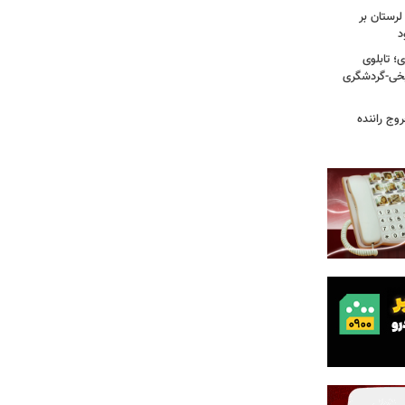
لرستان بر
د
؛ تابلوی
یخی-گردشگری
وج راننده