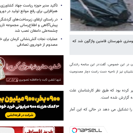
تأکید مدیر حوزه ریاست جهاد کشاورزی 
هم‌افزایی برای رفع موانع تولید در دورو
در راستای ارتقای زیرساخت‌های گردشگری
پیش‌آگاهی و اطلاع‌رسانی مجموعه تار
چشمه‌علی دامغان نصب شد
عملیات نجات آتش‌نشانی کرمان برای خر
وز یکدستگاه خودروی نیسان در آزاد راه همدان - ساوه و در 37 کلیومتری شهرستان فامنین واژگون شد که
مصدوم از خودروی تصادفی
ان در این خصوص، گفت:در این سانحه رانندگی
نشینان نیز از ناحیه دست راست دچار مصدومیت
یر کرده بود که طبق نظر کارشناسان علت
نده گزارش شده است.
اده ای این استان را تشکیل می دهد در حالی که این آمار