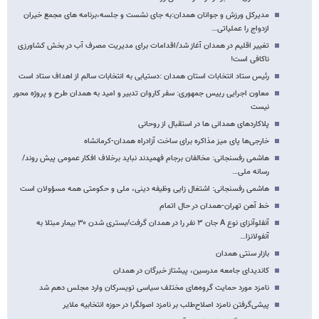
مدیرکل ورزش و جوانان همدان:به جای نشست و جلسه،برنامه های مجمع خیران
ازدواج را عملیاتی…
تغییر اقلیم در همدان آغاز شد/اقدامات برای مدیریت مصرف آب در بخش کشاورزی
ناکافی است!
رئیس ستاد انتخابات استان همدان :دستیابی به انتخابات سالم از اهداف ستاد است
معاون اجرایی رییس جمهوری: سفر کاروان تدبیر و امید به همدان طرح و پروژه محور
نیست
پلاکاردهای همدانی ها در استقبال از روحانی
خارجی‌ها پای میز مذاکره برای ساخت آزادراه همدان-کرمانشاه
هاشمی رفسنجانی: مخالفان برجام فهمیدند نباید برخلاف افکار عمومی پیش روند/
رسانه‌ ملی…
هاشمی رفسنجانی: اشتغال زایی وظیفه دینی، ملی و حکومتی همه مسؤولان است
خط آهن تهران-همدان در حال اتمام
آنفلوآنزای نوع A جان ۳ نفر را در همدان گرفت/بستری شدن ۳۰ بیمار مبتلا به
آنفولانزا…
بازار سنتی همدان
کاندیدای جامعه مدرسین، پیشتاز خبرگان در همدان
نامزد مورد حمایت گروه‌های مختلف سیاسی تویسرکان وارد مجلس دهم شد
پیشی‌گرفتن نامزد اصلاح‌طلب بر نامزد اصولگرا در حوزه انتخابیه ملایر