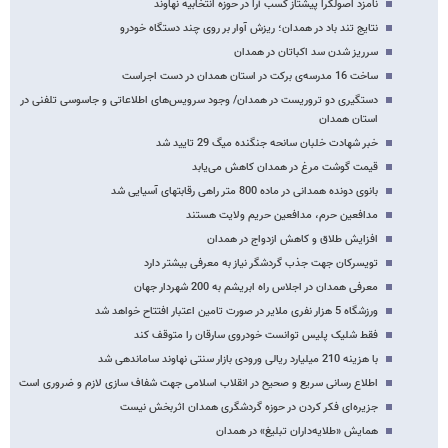
نامزد اصولگرا پیشتاز کسب آرا در حوزه انتخابیه نهاوند
نتایج تند باد در همدان؛ ریزش آوار بر روی چند دستگاه خودرو
سرریز شدن سد اکباتان در همدان
ساخت 16 مدرسه‌ی برکت در استان همدان در دست اجراست
دستگیری دو تروریست‌ در همدان/ وجود سرویس‌های اطلاعاتی و جاسوسی تلفنی در
استان همدان
خبر شهادت خلبان سانحه جنگنده میگ 29 تایید شد
قیمت گوشت مرغ در همدان کاهش می‌یابد
بانوی دونده همدانی در ماده 800 متر راهی رقابتهای آسیایی شد
مدافعین حرم، مدافعین حریم ولایت هستند
افزایش طلاق و کاهش ازدواج در همدان
تویسرکان جهت جذب گردشگر نیاز به معرفی بیشتر دارد
معرفی همدان در اجلاس راه ابریشم به 200 شهردار جهان
ورزشگاه 5 هزار نفری ملایر در صورت تامین اعتبار افتتاح خواهد شد
فقط شلیک پلیس توانست خودروی سارقان را متوقف کند
با هزینه 210 میلیارد ریالی ورودی بازار سنتی نهاوند ساماندهی شد
اطلاع رسانی سریع و صحیح در انقلاب اسلامی جهت شفاف سازی لازم و ضروری است
جزیره‌ای فکر کردن در حوزه گردشگری همدان اثربخش نیست
همایش «طلایه‌داران تبلیغ» در همدان