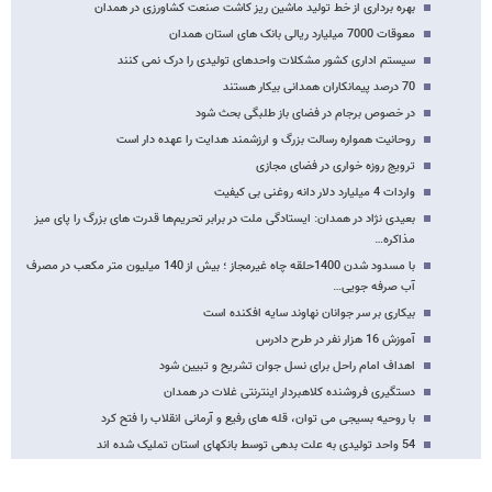
بهره برداری از خط تولید ماشین ریز کاشت صنعت کشاورزی در همدان
معوقات 7000 میلیارد ریالی بانک های استان همدان
سیستم اداری کشور مشکلات واحدهای تولیدی را درک نمی کنند
70 درصد پیمانکاران همدانی بیکار هستند
در خصوص برجام در فضای باز طلبگی بحث شود
روحانیت همواره رسالت بزرگ و ارزشمند هدایت را عهده دار است
ترویج روزه خواری در فضای مجازی
واردات 4 میلیارد دلار دانه روغنی بی کیفیت
بعیدی نژاد در همدان: ایستادگی ملت در برابر تحریم‌ها قدرت های بزرگ را پای میز
مذاکره…
با مسدود شدن 1400حلقه چاه غیرمجاز ؛ بیش از 140 میلیون متر مکعب در مصرف
آب صرفه جویی…
بیکاری بر سر جوانان نهاوند سایه افکنده است
آموزش 16 هزار نفر در طرح دادرس
اهداف امام راحل برای نسل جوان تشریح و تبیین شود
دستگیری فروشنده کلاهبردار اینترنتی غلات در همدان
با روحیه بسیجی می توان، قله های رفیع و آرمانی انقلاب را فتح کرد
54 واحد تولیدی به علت بدهی توسط بانکهای استان تملیک شده اند