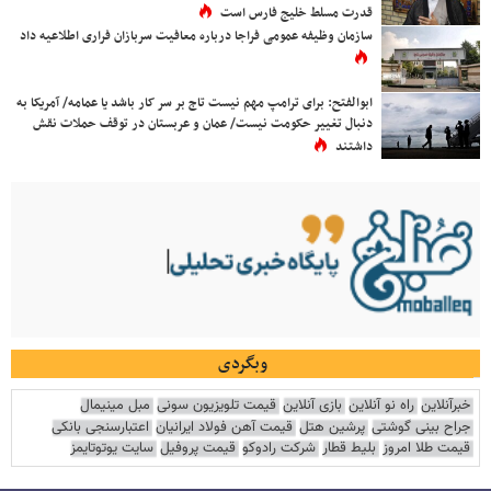
قدرت مسلط خلیج فارس است
سازمان وظیفه عمومی فراجا درباره معافیت سربازان فراری اطلاعیه داد
ابوالفتح: برای ترامپ مهم نیست تاج بر سر کار باشد یا عمامه/ آمریکا به
دنبال تغییر حکومت نیست/ عمان و عربستان در توقف حملات نقش
داشتند
وبگردی
خبرآنلاین
راه نو آنلاین
بازی آنلاین
قیمت تلویزیون سونی
مبل مینیمال
جراح بینی گوشتی
پرشین هتل
قیمت آهن فولاد ایرانیان
اعتبارسنجی بانکی
قیمت طلا امروز
بلیط قطار
شرکت رادوکو
قیمت پروفیل
سایت یوتوتایمز