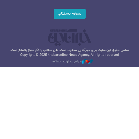
نسخه دسکتاپ
تمامی حقوق این سایت برای خبرآنلاین محفوظ است. نقل مطالب با ذکر منبع بلامانع است.
Copyright © 2025 khabaronline News Agancy, All rights reserved
طراحی و تولید: نستوه