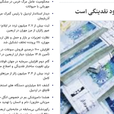
محکومیت عامل مرگ خرس در مشگین‌ش
مهربانی با حیوانات
ود نقدینگی است
دیدار استاندار اردبیل با رئیس گمرک م
آذربایجان
عبور زائران از مرز مهران در اربعین
نظارت تعزیرات بر بازار و حمل و نقل ارب
مهران، ۲۸ پرونده تخلف تشکیل شد
افزایش ۲۰۰ درصدی فروش سوغات در
تأمین ۱۴.۵ میلیارد دینار ارز اربعین در ایلام
گام دوم افزایش سرمایه در جهان فولا
برای تقویت ساختار نقدینگی و اصلاح ما
تردد بیش از ۳.۴ میلیون زائر از
کامل
کشف ۵۸ میلیاردی دستگاه های استخ
قاچاق در اردبیل
هشدا دامپزشکی بم در خصوص انگل خط
میزبانی حلزون/ دام و انسان را تهدید م