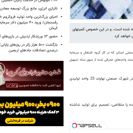
۳۸۰ اتوبوس در خدمت زائران حسینی
ناترازی انرژی، مانع بزرگ توسعه معادن
احیای بزرگ‌ترین واحد تولید فروکروم خا
رفسنجان/ ورود ۴۰ میلیون دلا
کرمان
زیربخش جدیدی امسال با توجه به گستره صنایع کوچک و متوسط در نظر گرفته شده است، و در این خصوص کمیته‎ای
حضور ۱۳ ورزشکار اردبیلی در بازی‌های آسیایی ناگویا
درصدی تصادفات جادهای اربعین
عتی استان که در کار گروه اشتغال و سرمایه
ستند واحدهای معرفی شده از سوی ستاد تسهیل
وی با اشاره اینکه در استان همدان شهرک صنعتی تعطیل وجود ندارد، گفت: در شهرک صنعتی نهاوند 23 واحد تولیدی
ه یا متقاضی، تصمیم برای تولید نداشته