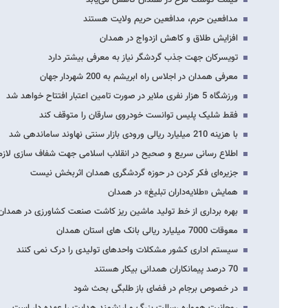
مدافعین حرم، مدافعین حریم ولایت هستند
افزایش طلاق و کاهش ازدواج در همدان
تویسرکان جهت جذب گردشگر نیاز به معرفی بیشتر دارد
معرفی همدان در اجلاس راه ابریشم به 200 شهردار جهان
ورزشگاه 5 هزار نفری ملایر در صورت تامین اعتبار افتتاح خواهد شد
فقط شلیک پلیس توانست خودروی سارقان را متوقف کند
با هزینه 210 میلیارد ریالی ورودی بازار سنتی نهاوند ساماندهی شد
اطلاع رسانی سریع و صحیح در انقلاب اسلامی جهت شفاف سازی لاز
جزیره‌ای فکر کردن در حوزه گردشگری همدان اثربخش نیست
همایش «طلایه‌داران تبلیغ» در همدان
بهره برداری از خط تولید ماشین ریز کاشت صنعت کشاورزی در همدان
معوقات 7000 میلیارد ریالی بانک های استان همدان
سیستم اداری کشور مشکلات واحدهای تولیدی را درک نمی کنند
70 درصد پیمانکاران همدانی بیکار هستند
در خصوص برجام در فضای باز طلبگی بحث شود
روحانیت همواره رسالت بزرگ و ارزشمند هدایت را عهده دار است