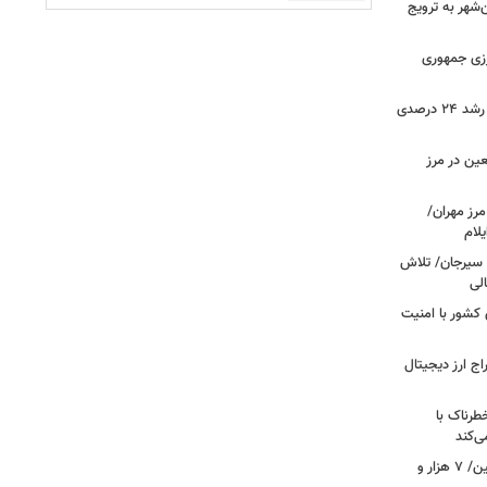
هر به ترویج
رزی جمهوری
ثبت بیش از ۲.۷ میلیون تردد در ایلام؛ رشد ۲۴ درصدی
عین در مرز
 مرز مهران/
د سیرجان/ تلاش
لی
 مرزهای کشور با امنیت
راج ارز دیجیتال
رناک با
ی‌کند
رکوردشکنی بی‌سابقه در جابه‌جایی اربعین/ ۷ هزار و