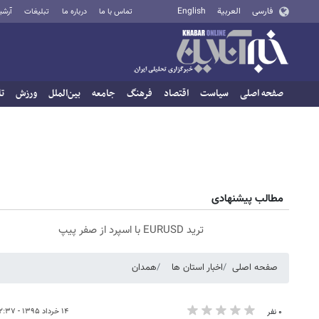
فارسی
العربية
English
تماس با ما
درباره ما
تبلیغات
آرشی
صفحه اصلی
سیاست
اقتصاد
فرهنگ
جامعه
بین‌الملل
ورزش
تا
مطالب پیشنهادی
ترید EURUSD با اسپرد از صفر پیپ
صفحه اصلی
اخبار استان ها
همدان
۱۴ خرداد ۱۳۹۵ - ۰۲:۳۷
۰ نفر