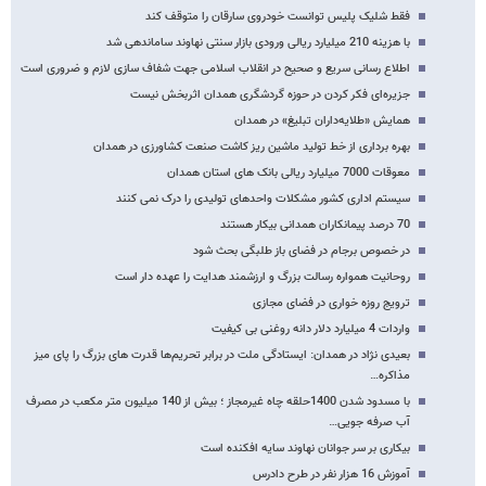
فقط شلیک پلیس توانست خودروی سارقان را متوقف کند
با هزینه 210 میلیارد ریالی ورودی بازار سنتی نهاوند ساماندهی شد
اطلاع رسانی سریع و صحیح در انقلاب اسلامی جهت شفاف سازی لازم و ضروری است
جزیره‌ای فکر کردن در حوزه گردشگری همدان اثربخش نیست
همایش «طلایه‌داران تبلیغ» در همدان
بهره برداری از خط تولید ماشین ریز کاشت صنعت کشاورزی در همدان
معوقات 7000 میلیارد ریالی بانک های استان همدان
سیستم اداری کشور مشکلات واحدهای تولیدی را درک نمی کنند
70 درصد پیمانکاران همدانی بیکار هستند
در خصوص برجام در فضای باز طلبگی بحث شود
روحانیت همواره رسالت بزرگ و ارزشمند هدایت را عهده دار است
ترویج روزه خواری در فضای مجازی
واردات 4 میلیارد دلار دانه روغنی بی کیفیت
بعیدی نژاد در همدان: ایستادگی ملت در برابر تحریم‌ها قدرت های بزرگ را پای میز
مذاکره…
با مسدود شدن 1400حلقه چاه غیرمجاز ؛ بیش از 140 میلیون متر مکعب در مصرف
آب صرفه جویی…
بیکاری بر سر جوانان نهاوند سایه افکنده است
آموزش 16 هزار نفر در طرح دادرس