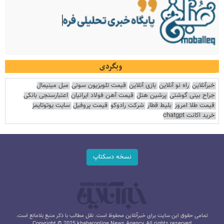
وبگردی
خبرآنلاین
راه نو آنلاین
بازی آنلاین
قیمت تلویزیون سونی
مبل مینیمال
جراح بینی گوشتی
پرشین هتل
قیمت آهن فولاد ایرانیان
اعتبارسنجی بانکی
قیمت طلا امروز
بلیط قطار
شرکت رادوکو
قیمت پروفیل
سایت یوتوتایمز
خرید اکانت chatgpt
نسخه دسکتاپ
تمامی حقوق این سایت برای خبرآنلاین محفوظ است. نقل مطالب با ذکر منبع بلامانع است.
Copyright © 2025 khabaronline News Agancy, All rights reserved