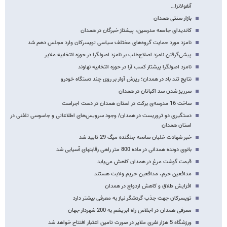
آنفولانزا…
بازار سنتی همدان
کاندیدای جامعه مدرسین، پیشتاز خبرگان در همدان
نامزد مورد حمایت گروه‌های مختلف سیاسی تویسرکان وارد مجلس دهم شد
پیشی‌گرفتن نامزد اصلاح‌طلب بر نامزد اصولگرا در حوزه انتخابیه ملایر
نامزد اصولگرا پیشتاز کسب آرا در حوزه انتخابیه نهاوند
نتایج تند باد در همدان؛ ریزش آوار بر روی چند دستگاه خودرو
سرریز شدن سد اکباتان در همدان
ساخت 16 مدرسه‌ی برکت در استان همدان در دست اجراست
دستگیری دو تروریست‌ در همدان/ وجود سرویس‌های اطلاعاتی و جاسوسی تلفنی در
استان همدان
خبر شهادت خلبان سانحه جنگنده میگ 29 تایید شد
بانوی دونده همدانی در ماده 800 متر راهی رقابتهای آسیایی شد
قیمت گوشت مرغ در همدان کاهش می‌یابد
مدافعین حرم، مدافعین حریم ولایت هستند
افزایش طلاق و کاهش ازدواج در همدان
تویسرکان جهت جذب گردشگر نیاز به معرفی بیشتر دارد
معرفی همدان در اجلاس راه ابریشم به 200 شهردار جهان
ورزشگاه 5 هزار نفری ملایر در صورت تامین اعتبار افتتاح خواهد شد