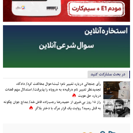
در بحث مشارکت کنید
رأی جنجالی درباره تغییر نام؛ ثبت‌احوال مخالفت کرد/ دادگاه
تجدیدنظر تغییر نام «رقیه» به «رویا» را پذیرفت/ استدلال مهم قضات
درباره حق هویت
راز ۱۵ روز بی‌خبری از حمیدرضا رجب‌زاده فاش شد/ مداح جوان چگونه
به قتل رسید؟ روایت یک قرار مرگ با دختر بلاگر