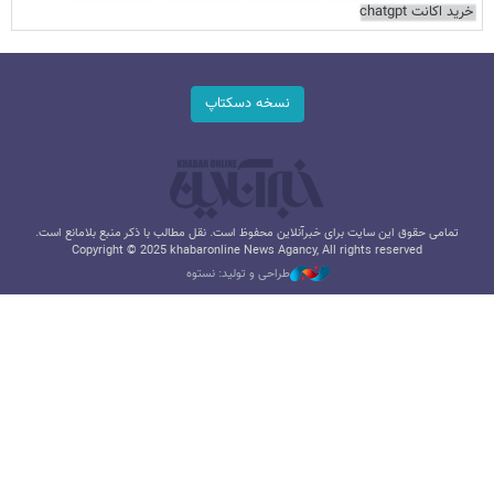
خرید اکانت chatgpt
نسخه دسکتاپ
تمامی حقوق این سایت برای خبرآنلاین محفوظ است. نقل مطالب با ذکر منبع بلامانع است.
Copyright © 2025 khabaronline News Agancy, All rights reserved
طراحی و تولید: نستوه