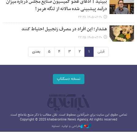
ببینید | ادعای عضو کمیسیون صنایع مجلس درباره میزان
درآمد پیشبینی شده سالانه از تنگه هرمز!
۱۴۰۵-۰۲-۲۰ ۲۲:۲۸
هشدار؛ این افراد در مصرف زنجبیل احتیاط کنند
۱۴۰۵-۰۲-۲۰ ۲۲:۲۵
قبلی
۱
۲
۳
۴
۵
بعدی
نسخه دسکتاپ
تمامی حقوق این سایت برای خبرآنلاین محفوظ است. نقل مطالب با ذکر منبع بلامانع است.
Copyright © 2025 khabaronline News Agancy, All rights reserved
طراحی و تولید: نستوه