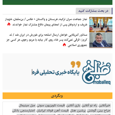
در بحث مشارکت کنید
نماز جماعت سران ترکیه، عربستان و پاکستان + عکس / بن‌سلمان، شهباز
شریف و اردوغان پس از امضای پیمان دفاع مشترک نماز خواندند
سناتور آمریکایی خواهان ارسال اسلحه برای شورش در ایران شد / تد
کروز: فرقی نمی‌کند پسر شاه روی کار بیاید یا مریم رجوی، هر کسی جز
جمهوری اسلامی
وبگردی
خبرآنلاین
راه نو آنلاین
بازی آنلاین
قیمت تلویزیون سونی
مبل مینیمال
جراح بینی گوشتی
پرشین هتل
قیمت آهن فولاد ایرانیان
اعتبارسنجی بانکی