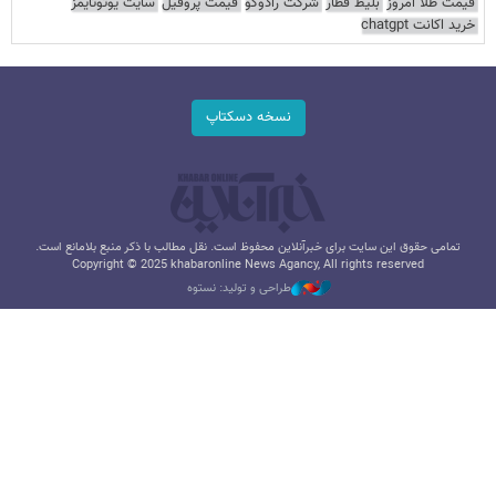
قیمت طلا امروز
بلیط قطار
شرکت رادوکو
قیمت پروفیل
سایت یوتوتایمز
خرید اکانت chatgpt
نسخه دسکتاپ
تمامی حقوق این سایت برای خبرآنلاین محفوظ است. نقل مطالب با ذکر منبع بلامانع است.
Copyright © 2025 khabaronline News Agancy, All rights reserved
طراحی و تولید: نستوه