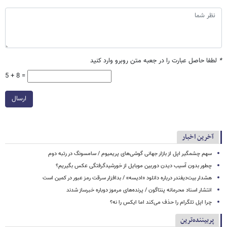
*
لطفا حاصل عبارت را در جعبه متن روبرو وارد کنید
5 + 8 =
ارسال
آخرین اخبار
سهم چشمگیر اپل از بازار جهانی گوشی‌های پریمیوم / سامسونگ در رتبه دوم
چطور بدون آسیب دیدن دوربین موبایل از خورشیدگرفتگی عکس بگیریم؟
هشدار بیت‌دیفندر درباره دانلود «ادیسه» / بدافزار سرقت رمز عبور در کمین است
انتشار اسناد محرمانه پنتاگون / پرنده‌های مرموز دوباره خبرساز شدند
چرا اپل تلگرام را حذف می‌کند اما ایکس را نه؟
پربیننده‌ترین