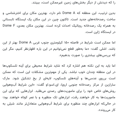
را که دیدنش از دیگر بخش‌های زمین غیرممکن است، ببینند.
بدین ترتیب، این منطقه که Dome A نام دارد، بهترین مکان برای اخترشناسی و
ساخت رصدخانه‌های جدید است. تاکنون چین در این مکان یک ایستگاه تابستانی
به همراه یک رصدخانه روباتیک احداث کرده است. بهترین مکان بعدی، Dome F
در ایستگاه ژاپن است.
اما ممکن است شرایط در فاصله ۱۵۰ کیلومتری جنوب غربی Dome A بهتر از این
باشد. اشلی گفت: «ما به‌طور قطع نمی‌توانیم در این باره اظهارنظر کنیم، مگر این
که بررسی‌های بیشتری را صورت بدهیم».
اما باید به این نکته هم اشاره کرد که شاید شرایط محیطی برای آینه تلسکوپ‌ها
در این منطقه چندان خوب نباشد. یکی از مهم‌ترین مشکلات این است که ممکن
است برروی عدسی‌ها و آینه‌های تلسکوپ، لایه‌ای از یخ تشکیل شود. مارک
سارازین از مرکز رصدخانه جنوبی اروپا، ای.اسو.او گفت: «این شرایط آب‌وهوایی
روش‌های خاص خود را برای ماموریت‌های رصدی می‌طلبد. ابزار‌هایی که برای این
ماموریت‌ها به کار خواهند رفت، ابزار‌های تک منظوره و با عمر کوتاه خواهند بود؛
در حالی‌که ابزارهای چند منظوره برای شرایط آب‌وهوایی متعادل‌تر مانند شیلی به
کار می‌روند».