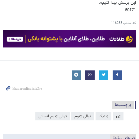
این پرسش پیدا کنیم».
50171
کد مطلب
116255
برچسب‌ها
ژن
ژنتیک
توالی ژنوم
توالی ژنوم انسانی
خبرهای مرتبط