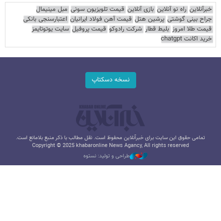
خبرآنلاین
راه نو آنلاین
بازی آنلاین
قیمت تلویزیون سونی
مبل مینیمال
جراح بینی گوشتی
پرشین هتل
قیمت آهن فولاد ایرانیان
اعتبارسنجی بانکی
قیمت طلا امروز
بلیط قطار
شرکت رادوکو
قیمت پروفیل
سایت یوتوتایمز
خرید اکانت chatgpt
نسخه دسکتاپ
تمامی حقوق این سایت برای خبرآنلاین محفوظ است. نقل مطالب با ذکر منبع بلامانع است.
Copyright © 2025 khabaronline News Agancy, All rights reserved
طراحی و تولید: نستوه