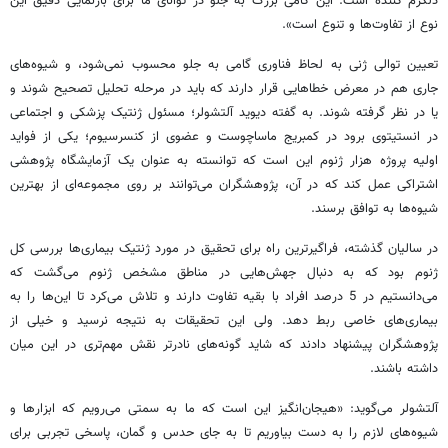
دلگرم کننده است. این گامی بزرگ به جلو در توانای ما برای بازنمایی دقیق این
نوع از تفاوت‌ها و تنوع است».
تعیین توالی ژنی به لحاظ فناوری گامی به جلو محسوب نمی‌شود، و شیوه‌های
جاری هم در معرض خطاهایی قرار دارند که باید در مرحله تحلیل تصحیح شوند و
یا در نظر گرفته شوند. به گفته دیوید آلتشولر؛ مسئول ژنتیک پزشکی و اجتماعی
در انستیتوی برود در کمبریج ماساچوست و عضوی از کنسرسیوم؛ یکی از فواید
اولیه پروژه هزار ژنوم این است که توانسته به عنوان یک آزمایشگاه پژوهشی
اشتراکی عمل کند که در آن، پژوهشگران می‌توانند بر روی مجموعه‌ای از بهترین
شیوه‌ها به توافق برسند.
در سالیان گذشته، فراگیرترین راه برای تحقیق در مورد ژنتیک بیماری‌ها بررسی کل
ژنوم بود که به دنبال جهش‌هایی در مناطق مشخص ژنوم می‌گشت که
می‌دانستیم در 5 درصد افراد با بقیه تفاوت دارند و تلاش می‌کرد تا این‌ها را به
بیماری‌های خاصی ربط دهد. ولی این تحقیقات به نتیجه نرسید و خیلی از
پژوهشگران پیشنهاد دادند که شاید گونه‌های نادرتر نقش مهم‌تری در این میان
داشته باشند.
آلتشولر می‌گوید:‌ «هیجان‌انگیز این است که ما به سمتی می‌رویم که ابزارها و
شیوه‌های لازم را به دست بیاوریم تا به جای حدس و گمان، پاسخی تجربی برای