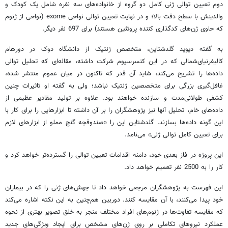
دوم تعیین توالی ژنی کامل دو گروه از خانواده‌های سه نفره شامل یک کودک و
والدینش با سطح دقت بالا؛ و در نهایت تعیین توالی نواحی exome (نواحی از ژنوم
که حاوی ژن‌های کدگذاری کننده پروتئین هستند) برای 697 نفر دیگر.
به گفته دیوید گلدشتاین، متخصص ژنتیک از دانشگاه دوک در دورهام
کالیفرنیای‌شمالی که در این کنسرسیوم شرکت داشته، مقاله‌ای که تحلیل توالی
داده‌ها را تشریح می‌کند، شاید آن قدر که تاکنون در میان عموم منتشر شده،
غافل‌گیری بزرگی برای متخصصین ژنتیک نباشد؛ ولی به گفته او تاثیرات چنین
کشفی طولانی‌مدت و سازنده خواهند بود. علاوه بر تولید مقادیر عظیمی از
داده‌های خام، تحلیل آنها نیز پژوهشگران را بر آن داشته تا ابزارهایی را برای کار با
این گونه داده‌ها بسازند. گلدشتاین این را «صندوقچه گنج مملو از ابزارهای لازم
برای تعیین کامل توالی ژنی» می‌نامد.
این پروژه در فاز بعدی خود، دامنه اقدامات تعیین توالی را گسترده‌تر خواهد کرد و
کار را به 2500 نفر تعمیم خواهد داد.
این فهرست به پژوهشگران مرجعی خواهد داد تا جهش‌های ژنی را که در بیماران
خود پیدا می‌کنند، با آن مقایسه کنند. دوربین هم‌چنین به این نکته اشاره می‌کند
که مقایسه تفاوت‌ها در ژنوم‌های افراد مختلف منجر به خلق تصویر بهتری از نحوه
عملکرد نیروهای تکاملی بر روی ژن‌های مشخص برای ایجاد ویژگی‌های جدید