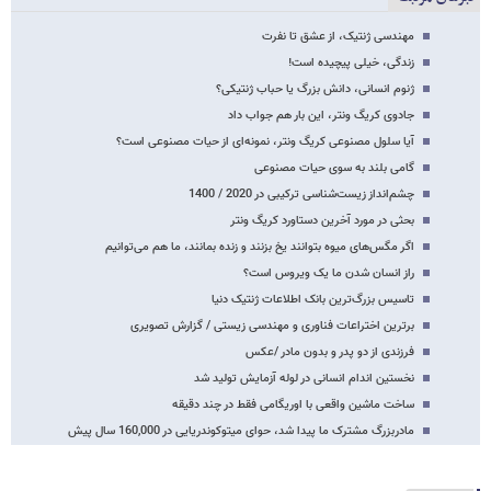
مهندسی ژنتیک، از عشق تا نفرت
زندگی، خیلی‌ پیچیده است!
ژنوم انسانی، دانش بزرگ یا حباب ژنتیکی؟
جادوی کریگ ونتر، این بار هم جواب داد
آیا سلول مصنوعی کریگ ونتر، نمونه‌ای از حیات مصنوعی است؟
گامی بلند به سوی حیات مصنوعی
چشم‌انداز زیست‌شناسی ترکیبی در 2020 / 1400
بحثی در مورد آخرین دستاورد کریگ ونتر
اگر مگس‌های میوه بتوانند یخ بزنند و زنده بمانند، ‌ما هم می‌توانیم
راز انسان شدن ما یک ویروس است؟
تاسیس بزرگ‌ترین بانک اطلاعات ژنتیک دنیا
برترین اختراعات فناوری و مهندسی زیستی / گزارش تصویری
فرزندی از دو پدر و بدون مادر /عکس
نخستین اندام انسانی در لوله آزمایش تولید شد
ساخت ماشین واقعی با اوریگامی فقط در چند دقیقه
مادربزرگ مشترک ما پیدا شد، حوای میتوکوندریایی در 160,000 سال پیش