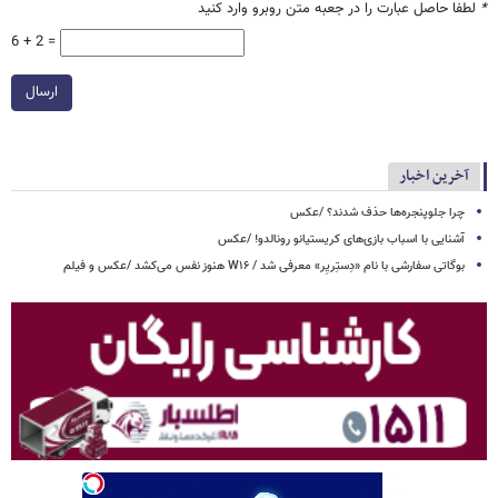
*
لطفا حاصل عبارت را در جعبه متن روبرو وارد کنید
6 + 2 =
ارسال
آخرین اخبار
چرا جلوپنجره‌ها حذف شدند؟ /عکس
آشنایی با اسباب‌ بازی‌های کریستیانو رونالدو! /عکس
بوگاتی سفارشی با نام «دِستِریِر» معرفی شد / W۱۶ هنوز نفس می‌کشد /عکس و فیلم