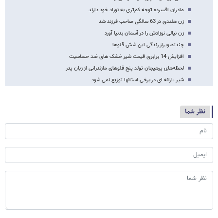
مادران افسرده توجه کم‌تری به نوزاد خود دارند
زن هلندی در 63 سالگی صاحب فرزند شد
زن نپالی نوزادش را در آسمان بدنیا آورد
چندتصویراز زندگی این شش قلوها
افزایش 14 برابری قیمت شیر خشک های ضد حساسیت
لحظه‌های پرهیجان تولد پنج ‌قلوهای مازندرانی از زبان پدر
شیر یارانه ای در برخی استانها توزیع نمی شود
نظر شما