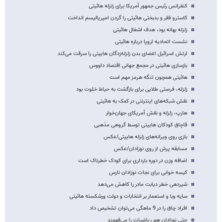
کنفرانس رئیس جمهور آمریکا برای زلزله هائیتی
کاسترو فقر و بدبختی هائیتی را گردن امپریالیسم انداخت
زلزله بهانه بود، هدف اشغال هائیتی
نشست اتحادیه اروپا درباره هائیتی
ارتش اسرائیل اعضای بدن زلزله‌زدگان هاییتی را سرقت می‌کند
بازسازی هائیتی در مجمع جهانی اقتصاد داووس
هائیتی همچون تنگه هرمز مهم است
زلزله، فرصتی طلایی برای بازگشت به حیاط خلوت بود
نقش شبکه‌های اینترنتی در کمک به هائیتی
هارپ، زلزله و نقش آمریکای جهان‌خوار
قاچاق کودکان هاییتی توسط گروهی مذهبی
بازی روی ویرانه‌های زلزله هاییتی/عکس
مسابقه پرش از روی نوزادان/عکس
اضافه وزن در دوره بارداری برای کودک خطرناک است
کیسه خوابی برای نجات نوزادان نارس
شیردهی خطر دیابت مادر را کاهش می‌دهد
سایه وبا و استعمار بر انتخابات و دولت ورشکسته هائیتی
افراد چاق را در 9 ماهگی می‌توان تشخیص داد
حتی نوزادان هم ریاضیات را می‌فهمند