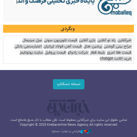
وبگردی
خبرآنلاین
راه نو آنلاین
بازی آنلاین
قیمت تلویزیون سونی
مبل مینیمال
جراح بینی گوشتی
پرشین هتل
قیمت آهن فولاد ایرانیان
اعتبارسنجی بانکی
قیمت طلا امروز
بلیط قطار
شرکت رادوکو
قیمت پروفیل
سایت یوتوتایمز
خرید اکانت chatgpt
نسخه دسکتاپ
تمامی حقوق این سایت برای خبرآنلاین محفوظ است. نقل مطالب با ذکر منبع بلامانع است.
Copyright © 2025 khabaronline News Agancy, All rights reserved
طراحی و تولید: نستوه