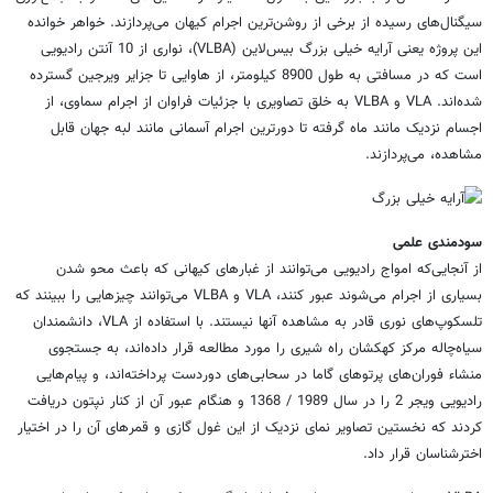
سیگنال‌های رسیده از برخی از روشن‌ترین اجرام کیهان می‌پردازند. خواهر خوانده
این پروژه یعنی آرایه خیلی بزرگ بیس‌لاین (VLBA)، نواری از 10 آنتن رادیویی
است که در مسافتی به طول 8900 کیلومتر، از هاوایی تا جزایر ویرجین گسترده
شده‌اند. VLA و VLBA به خلق تصاویری با جزئیات فراوان از اجرام سماوی، از
اجسام نزدیک مانند ماه گرفته تا دورترین اجرام آسمانی مانند لبه جهان قابل
مشاهده، می‌پردازند.
سودمندی علمی
از آنجایی‌که امواج رادیویی می‌توانند از غبارهای کیهانی که باعث محو شدن
بسیاری از اجرام می‌شوند عبور کنند، VLA و VLBA می‌توانند چیزهایی را ببینند که
تلسکوپ‌های نوری قادر به مشاهده آنها نیستند. با استفاده از VLA، دانشمندان
سیاه‌چاله مرکز کهکشان راه شیری را مورد مطالعه قرار داده‌اند، به جستجوی
منشاء فوران‌های پرتوهای گاما در سحابی‌های دوردست پرداخته‌اند، و پیام‌هایی
رادیویی ویجر 2 را در سال 1989 / 1368 و هنگام عبور آن از کنار نپتون دریافت
کردند که نخستین تصاویر نمای نزدیک از این غول گازی و قمرهای آن را در اختیار
اخترشناسان قرار داد.