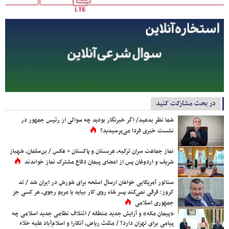
در بحث مشارکت کنید
شما نظر بدهید/ اگر خبرنگار بودید چه سوالی از رئیس جمهور در
نشست خبری فردا می‌پرسیدید؟
نماز جماعت سران ترکیه، عربستان و پاکستان + عکس / بن‌سلمان، شهباز
شریف و اردوغان پس از امضای پیمان دفاع مشترک نماز خواندند
سناتور آمریکایی خواهان ارسال اسلحه برای شورش در ایران شد / تد
کروز: فرقی نمی‌کند پسر شاه روی کار بیاید یا مریم رجوی، هر کسی جز
جمهوری اسلامی
«پیمان مکه» و آرایش جدید منطقه / ائتلاف نظامی جدید اسلامی چه
پیامی برای تهران دارد؟ / مثلث ریاض، آنکارا و اسلام‌آباد علیه خلاء