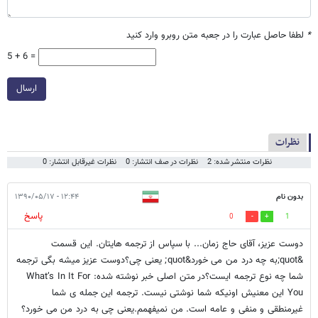
*
لطفا حاصل عبارت را در جعبه متن روبرو وارد کنید
5 + 6 =
ارسال
نظرات
نظرات منتشر شده: 2
نظرات در صف انتشار: 0
نظرات غیرقابل انتشار: 0
بدون نام
۱۲:۴۴ - ۱۳۹۰/۰۵/۱۷
پاسخ
0
1
دوست عزیز، آقای حاج زمان... با سپاس از ترجمه هایتان. این قسمت
&quot;به چه درد من می خورد&quot; یعنی چی؟دوست عزیز میشه بگی ترجمه
شما چه نوع ترجمه ایست؟در متن اصلی خبر نوشته شده: What’s In It For
You این معنیش اونیکه شما نوشتی نیست. ترجمه این جمله ی شما
غیرمنطقی و منفی و عامه است. من نمیفهمم.یعنی چی به درد من می خورد؟