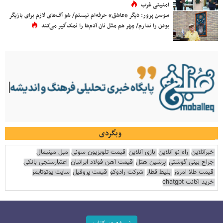
امنیتی غرب
سوسن پرور: دیگر «عاشق» حرفه‌ام نیستم/ شو آف‌های لازم برای بازیگر
بودن را ندارم/ مِهر هم مثل نان آدم‌ها را نمک‌گیر می‌کند
وبگردی
خبرآنلاین
راه نو آنلاین
بازی آنلاین
قیمت تلویزیون سونی
مبل مینیمال
جراح بینی گوشتی
پرشین هتل
قیمت آهن فولاد ایرانیان
اعتبارسنجی بانکی
قیمت طلا امروز
بلیط قطار
شرکت رادوکو
قیمت پروفیل
سایت یوتوتایمز
خرید اکانت chatgpt