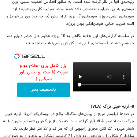
رتبه‌بندی آنها در نظر گرفته شده است. به منظور انعکاس اهمیت نسبی، وزن
بیشتری به این ضرایب اختصاص داده شده است. ضرایب کاربردی عبارتند از:
سودمندی علمی پروژه، سودمندی آن برای افراد عادی (به چه درد من می‌خورد) و
البته ضریب حیاتی هیجان‌انگیز بودن پروژه.
در سلسله گزارش‌های این هفته نگاهی به 10 پروژه عظیم حال حاضر دنیای علم
خواهیم داشت. قسمت‌های قبلی این گزارش را می‌توانید
اینجا
ببینید.
ابزار کامل برای اصلاح مو و
صورت (قیمت رو ببینی باور
نمیکنی!)
باتخفیف بخر
8- آرایه خیلی بزرگ (VLA)
در صدها کیلومتر مربع از بیابان‌های ماگدالنا واقع در نیومکزیکو آمریکا، آرایه خیلی
بزرگ یا به اختصار VLA قرار گرفته است که یکی از بزرگ‌ترین تلسکوپ‌های دنیا به
شمار می‌رود. 27 آنتن مجزای رادیویی آن که هر کدام 27 متر قطر دارند، یک
ساختار Y شکل را با بازوهایی به طول 21 کیلومتر تشکیل می‌دهند و به جمع‌آوری