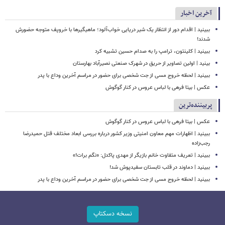
آخرین اخبار
ببینید | اقدام دور از انتظار یک شیر دریایی خواب‌آلود؛ ماهیگیرها با خروپف متوجه حضورش
شدند!
ببینید | کلینتون، ترامپ را به صدام حسین تشبیه کرد
بینید | اولین تصاویر از حریق در شهرک صنعتی نصیرآباد بهارستان
ببینید | لحظه خروج مسی از جت شخصی برای حضور در مراسم آخرین وداع با پدر
عکس | بیتا فرهی با لباس عروس در کنار گوگوش
پربیننده‌ترین
عکس | بیتا فرهی با لباس عروس در کنار گوگوش
ببینید | اظهارات مهم معاون امنیتی وزیر کشور درباره بررسی ابعاد مختلف قتل حمیدرضا
رجب‌زاده
ببینید | تعریف متفاوت خانم بازیگر از مهدی پاکدل: «نگم برات!»
ببینید | دماوند در قلب تابستان سفیدپوش شد!
ببینید | لحظه خروج مسی از جت شخصی برای حضور در مراسم آخرین وداع با پدر
نسخه دسکتاپ