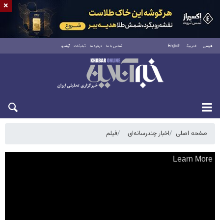
×
فارسی
العربية
English
تماس با ما
درباره ما
تبلیغات
آرشیو
یکشنبه ۱۸ مرداد ۱۴۰۵
صفحه اصلی
اخبار چندرسانه‌ای
فیلم