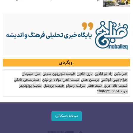
وبگردی
خبرآنلاین
راه نو آنلاین
بازی آنلاین
قیمت تلویزیون سونی
مبل مینیمال
جراح بینی گوشتی
پرشین هتل
قیمت آهن فولاد ایرانیان
اعتبارسنجی بانکی
قیمت طلا امروز
بلیط قطار
شرکت رادوکو
قیمت پروفیل
سایت یوتوتایمز
خرید اکانت chatgpt
نسخه دسکتاپ