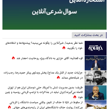
در بحث مشارکت کنید
شما نظر بدهید/ خبرآنلاین را چگونه می‌بینید؟ پیشنهادها و انتقادهای
خود را بگویید
قوه قضائیه: آقای خرازی به دادگاه ویژه روحانیت احضار شد
جزئیات جدید از قتل یک مداح/ پخش ویدئوی پیکر حمیدرضا رجب‌زاده
در شبکه‌های معاند
ظریف: بدون مدیریت تنش با آمریکا، حتی دوستان ایران هم از تهران
فاصله می‌گیرند/ایران نباید در مذاکرات با ترامپ قربانی روسیه و چین
شود
از سقوط در QS تا حذف از تایمز، وقتی سیاست دانشگاه را قربانی
می‌کند/ روایت حذف دانشگاه‌های ایران از رتبه‌بندی‌های جهانی