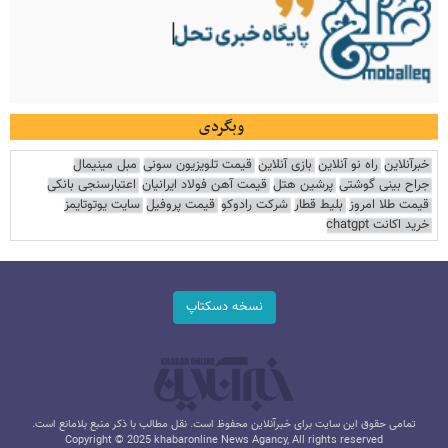
وبگردی
خبرآنلاین
راه نو آنلاین
بازی آنلاین
قیمت تلویزیون سونی
مبل مینیمال
جراح بینی گوشتی
پرشین هتل
قیمت آهن فولاد ایرانیان
اعتبارسنجی بانکی
قیمت طلا امروز
بلیط قطار
شرکت رادوکو
قیمت پروفیل
سایت یوتوتایمز
خرید اکانت chatgpt
نسخه دسکتاپ
تمامی حقوق این سایت برای خبرآنلاین محفوظ است. نقل مطالب با ذکر منبع بلامانع است.
Copyright © 2025 khabaronline News Agancy, All rights reserved