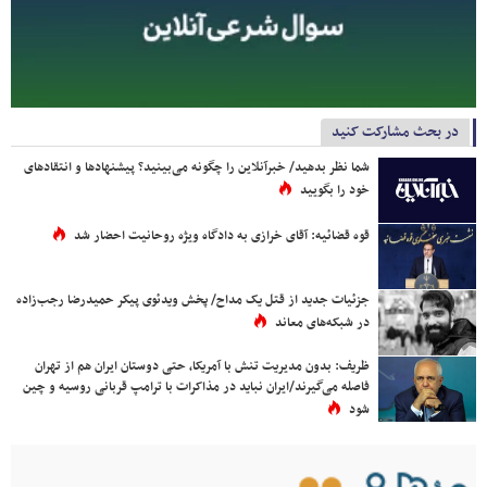
در بحث مشارکت کنید
شما نظر بدهید/ خبرآنلاین را چگونه می‌بینید؟ پیشنهادها و انتقادهای
خود را بگویید
قوه قضائیه: آقای خرازی به دادگاه ویژه روحانیت احضار شد
جزئیات جدید از قتل یک مداح/ پخش ویدئوی پیکر حمیدرضا رجب‌زاده
در شبکه‌های معاند
ظریف: بدون مدیریت تنش با آمریکا، حتی دوستان ایران هم از تهران
فاصله می‌گیرند/ایران نباید در مذاکرات با ترامپ قربانی روسیه و چین
شود