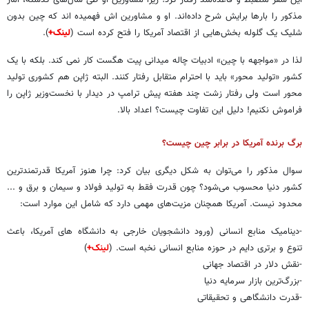
این سفر منضبط و قاعده‌مند رفتار کرد؛ زیرا مشاورین او طی سال‌های گذشته، آمار
مذکور را بارها برایش شرح داده‌اند. او و مشاورین اش فهمیده اند که چین بدون
شلیک یک گلوله بخش‌هایی از اقتصاد آمریکا را فتح کرده است (
لینک+
).
لذا در «مواجهه با چین» ادبیات چاله میدانی پیت هگست کار نمی کند. بلکه با یک
کشور «تولید محور» باید با احترام متقابل رفتار کنند. البته ژاپن هم کشوری تولید
محور است ولی رفتار زشت چند هفته پیش ترامپ در دیدار با نخست‌وزیر ژاپن را
فراموش نکنیم! دلیل این تفاوت چیست؟ اعداد بالا.
برگ برنده آمریکا در برابر چین چیست؟
سوال مذکور را می‌توان به شکل دیگری بیان کرد: چرا هنوز آمریکا قدرتمندترین
کشور دنیا محسوب می‌شود؟ چون قدرت فقط به تولید فولاد و سیمان و برق و ...
محدود نیست. آمریکا همچنان مزیت‌های مهمی دارد که شامل این موارد است:
-دینامیک منابع انسانی (ورود دانشجویان خارجی به دانشگاه های آمریکا، باعث
تنوع و برتری دایم در حوزه منابع انسانی نخبه است. (
لینک+
)
-نقش دلار در اقتصاد جهانی
-بزرگ‌ترین بازار سرمایه دنیا
-قدرت دانشگاهی و تحقیقاتی