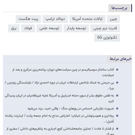
برچسب‌ها
چین
ایالات متحده آمریکا
دونالد ترامپ
پیت هگست
قدرت نرم چینی
توسعه پایدار
توسعه علمی
فولاد
برق
تکنولوژی 6G
خبرهای مرتبط
کتاب ساختار سوسیالیسم در چین سیاست‌های دوران برنامه‌ریزی مرکزی و بعد از
اصلاحات
بی حرمتی به استاد شاخص ارتباطات ایران در دوره احمدی نژاد / بازنشستگی زودرس /
چرا…
به نقض حقوق بشر از سوی حمله اسراییل و آمریکا علیه غیرنظامیان در ایران رسیدگی
کنید
ضرورت بازاریابی احساس در روزهای جنگ ؛ وقتی امید، برند می‌شود
رواداری و هم‌سرنوشتی در خیابان؛ اعتراض مداح به امام جمعه رشت / اینترنت پاشنه
آشیل؛…
از فشار تا عادت / تحلیل جامعه‌شناختی کوچ اجباری به پلتفرم‌های داخلی / سفری از
«هرگز…