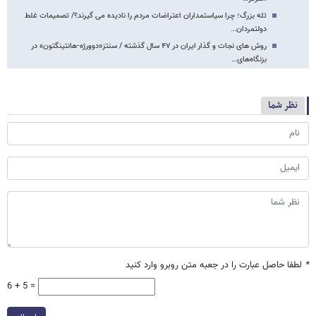
تله بزرگ؛ چرا سیاستمداران اعتراضات مردم را نادیده می گیرند؟/ تصمیمات غلط
دولتمردان…
روش های نجات و گذار ایران در ۴۷ سال گذشته / سنتز«دوورژه-هانتینگتون» در
بزنگاه‌های…
نظر شما
*
لطفا حاصل عبارت را در جعبه متن روبرو وارد کنید
6 + 5 =