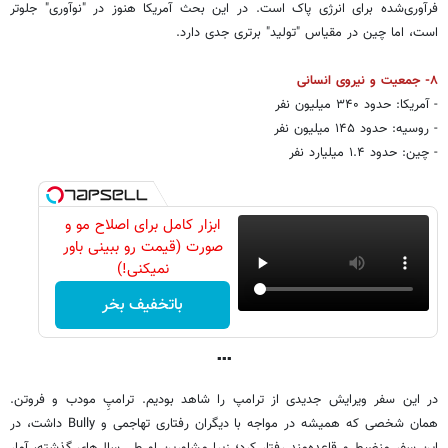
فرآوری‌شده برای انرژی پاک است. در این بحث آمریکا هنوز در "نوآوری" جلوتر
است، اما چین در مقیاس "تولید" برتری جدی دارد.
۸- جمعیت و نیروی انسانی
- آمریکا: حدود ۳۴۰ میلیون نفر
- روسیه: حدود ۱۴۵ میلیون نفر
- چین: حدود ۱.۴ میلیارد نفر
ابزار کامل برای اصلاح مو و
صورت (قیمت رو ببینی باور
نمیکنی!)
باتخفیف بخر
▪️▪️▪️
در این سفر ویرایش جدیدی از ترامپ را شاهد بودیم. ترامپِ مودب و فروتن.
همان شخصی که همیشه در مواجه با دیگران رفتاری تهاجمی و Bully داشت، در