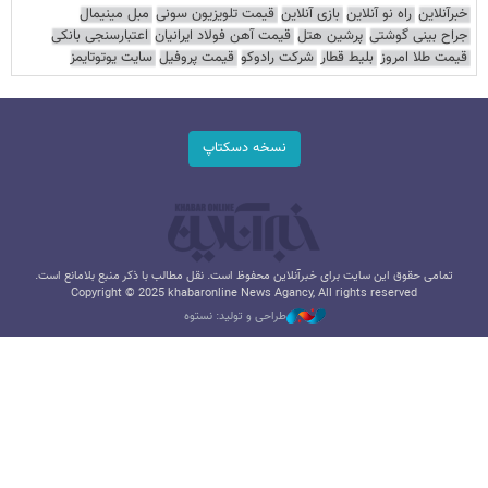
خبرآنلاین
راه نو آنلاین
بازی آنلاین
قیمت تلویزیون سونی
مبل مینیمال
جراح بینی گوشتی
پرشین هتل
قیمت آهن فولاد ایرانیان
اعتبارسنجی بانکی
قیمت طلا امروز
بلیط قطار
شرکت رادوکو
قیمت پروفیل
سایت یوتوتایمز
نسخه دسکتاپ
تمامی حقوق این سایت برای خبرآنلاین محفوظ است. نقل مطالب با ذکر منبع بلامانع است.
Copyright © 2025 khabaronline News Agancy, All rights reserved
طراحی و تولید: نستوه