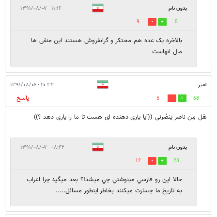
بدون نام
۱۱:۱۶ - ۱۳۹۱/۰۸/۰۷
9
5
بالاخره یک عده هم محتکر و گرانفروش هستند این منفی ها
مال انهاست
امیر
۲۰:۳۳ - ۱۳۹۱/۰۸/۰۶
پاسخ
5
68
هَل مِن ناصر یَنصُرنی ((آیا یاری دهنده ای هست تا ما را یاری دهد ؟))
بدون نام
۰۸:۴۲ - ۱۳۹۱/۰۸/۰۷
12
23
حالا اين رو فارسي مينوشتي چي ميشد!؟ بعد ميگيد چرا اعراب
به تاريخ ما جسارت ميكنند بخاطر اينطور مسائل.....