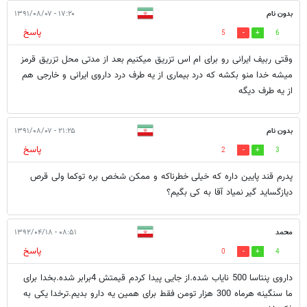
بدون نام
۱۷:۲۰ - ۱۳۹۱/۰۸/۰۷
پاسخ
5
6
وقتی ربیف ایرانی رو برای ام اس تزریق میکنیم بعد از مدتی محل تزریق قرمز
میشه خدا منو بکشه که درد بیماری از یه طرف درد داروی ایرانی و خارجی هم
از یه طرف دیگه
بدون نام
۲۱:۲۵ - ۱۳۹۱/۰۸/۰۷
پاسخ
2
3
پدرم قند پایین داره که خیلی خطرناکه و ممکن شخص بره توکما ولی قرص
دیازگساید گیر نمیاد آقا به کی بگیم؟
محمد
۰۸:۵۱ - ۱۳۹۲/۰۴/۱۸
پاسخ
0
4
داروی پنتاسا 500 نایاب شده.از جایی پیدا کردم قیمتش 4برابر شده.بخدا برای
ما سنگینه هرماه 300 هزار تومن فقط برای همین یه دارو بدیم.ترخدا یکی به