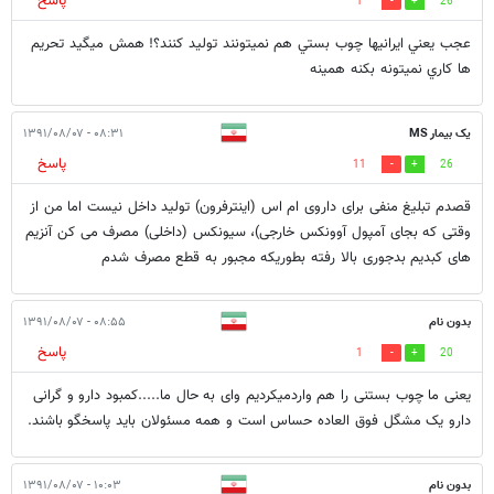
پاسخ
1
26
عجب يعني ايرانيها چوب بستي هم نميتونند توليد كنند؟! همش ميگيد تحريم
ها كاري نميتونه بكنه همينه
یک بیمار MS
۰۸:۳۱ - ۱۳۹۱/۰۸/۰۷
پاسخ
11
26
قصدم تبلیغ منفی برای داروی ام اس (اینترفرون) تولید داخل نیست اما من از
وقتی که بجای آمپول آوونکس خارجی)، سیونکس (داخلی) مصرف می کن آنزیم
های کبدیم بدجوری بالا رفته بطوریکه مجبور به قطع مصرف شدم
بدون نام
۰۸:۵۵ - ۱۳۹۱/۰۸/۰۷
پاسخ
1
20
یعنی ما چوب بستنی را هم واردمیکردیم وای به حال ما.....کمبود دارو و گرانی
دارو یک مشگل فوق العاده حساس است و همه مسئولان باید پاسخگو باشند.
بدون نام
۱۰:۰۳ - ۱۳۹۱/۰۸/۰۷