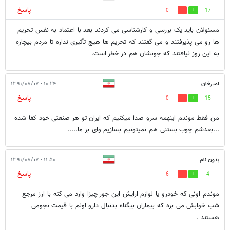
پاسخ
0
17
مسئولان باید یک بررسی و کارشناسی می کردند بعد با اعتماد به نفس تحریم
ها رو می پذیرفتند و می گفتند که تحریم ها هیچ تأثیری نداره تا مردم بیچاره
به این روز نیافتند که جونشان هم در خطر است.
امیرخان
۱۰:۲۴ - ۱۳۹۱/۰۸/۰۷
پاسخ
0
15
من فقط موندم اینهمه سرو صدا میکنیم که ایران تو هر صنعتی خود کفا شده
...بعدشم چوب بستنی هم نمیتونیم بسازیم وای بر ما.....
بدون نام
۱۱:۵۰ - ۱۳۹۱/۰۸/۰۷
پاسخ
6
4
موندم اونی که خودرو یا لوازم ارایش این جور چیزا وارد می کنه با ارز مرجع
شب خوابش می بره که بیماران بیگناه بدنبال دارو اونم با قیمت نجومی
هستند .