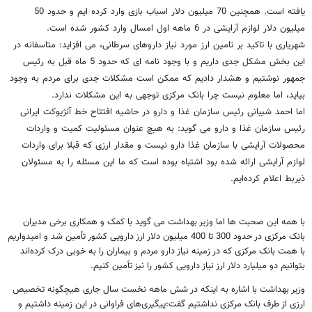
یافته است. همچنین 70 میلیون دلار اسباب بازی وارد کرده ایم و حدود 50
میلیون دلار لوازم آرایشی در 6 ماهه اول امسال وارد کشور شده است.
شهریاری با تاکید بر تامین ارز مورد نیاز داروهای سرطانی، می افزاید: متاسفانه در
این بخش مشکل جدی داریم و با وجود نامه ای که حدود 5 ماه قبل به رئیس
جمهور نوشتیم و هشدار دادیم که ممکن است مشکلات جدی برای مردم به وجود
بیاید، اما معلوم نیست چرا بانک مرکزی توجهی به این مشکلات ندارد.
اما احمد شیبانی رئیس سازمان غذا و دارو در حاشیه افتتاح خط آنژیوکت ایرانی
رئیس سازمان غذا و دارو می گوید: به هیچ عنوان مسئولیت کمیت و واردات
محصولات آرایشی با سازمان غذا دارو نیست و مقدار ارزی که قبلا برای واردات
لوازم آرایشی ارائه شده بود اشتباه بوده است که ما این مسئله را به مسئولان
ذیربط اعلام کرده‌ایم.
با همه این صحبت ها اما وزیر بهداشت می گوید با کمک و همکاری برخی مدیران
بانک مرکزی در حدود 300 تا 400 میلیون دلار ارز دارویی کشور تأمین شد و امیدواریم
با همت بانک مرکزی که در زمینه نیاز دارو مردم و بیماران را به خوبی درک کرده‌اند
بتوانیم دو میلیارد دلار ارز نیاز دارویی کشور را نیز تأمین کنیم
.
وزیر بهداشت با اشاره به اینکه در شش ماهه نخست سال جاری هیچگونه تخصیص
ارزی از طرف بانک مرکزی نداشتیم گفت:‌پیگیری‌های فراوانی در این زمینه داشتیم و