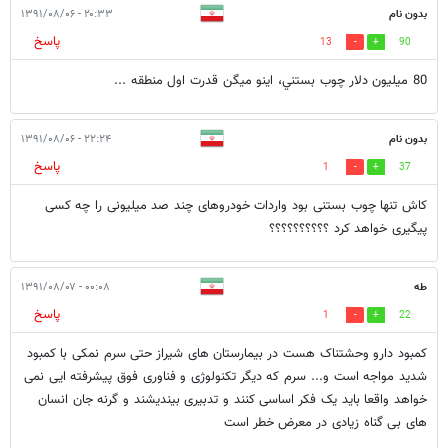
بدون نام
۲۰:۳۳ - ۱۳۹۱/۰۸/۰۶
پاسخ
13
90
80 ميليون دلار چوب بستني، اينو ميگن قدرت اول منطقه ...
بدون نام
۲۲:۲۴ - ۱۳۹۱/۰۸/۰۶
پاسخ
1
37
کاش تنها چوب بستنی بود واردات خودروهای چند صد میلیونی را چه کسی
پیگیری خواهد کرد ؟؟؟؟؟؟؟؟؟؟
طه
۰۰:۰۸ - ۱۳۹۱/۰۸/۰۷
پاسخ
1
22
کمبود دارو وحشتناک هست در بیمارستان های شیراز حتی سرم نمکی با کمبود
شدید مواجه است و... سرم که دیگر تکنولوژی و فناوری فوق پیشرفته ایی نمی
خواهد واقعا باید یک فکر اساسی کنند و تدبیری بیندیشند و گرنه جان انسان
های بی گناه زیادی در معرض خطر است