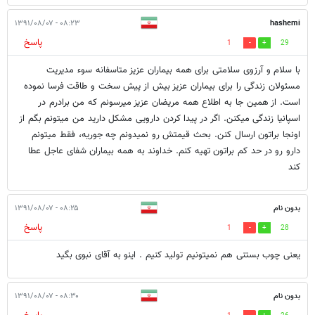
۰۸:۲۳ - ۱۳۹۱/۰۸/۰۷
hashemi
پاسخ
1
29
با سلام و آرزوی سلامتی برای همه بیماران عزیز متاسفانه سوء مدیریت
مسئولان زندگی را برای بیماران عزیز بیش از پیش سخت و طاقت فرسا نموده
است. از همین جا به اطلاع همه مریضان عزیز میرسونم که من برادرم در
اسپانیا زندگی میکنن. اگر در پیدا کردن دارویی مشکل دارید من میتونم بگم از
اونجا براتون ارسال کنن. بحث قیمتش رو نمیدونم چه جوریه، فقط میتونم
دارو رو در حد کم براتون تهیه کنم. خداوند به همه بیماران شفای عاجل عطا
کند
بدون نام
۰۸:۲۵ - ۱۳۹۱/۰۸/۰۷
پاسخ
1
28
یعنی چوب بستنی هم نمیتونیم تولید کنیم . اینو به آقای نبوی بگید
بدون نام
۰۸:۳۰ - ۱۳۹۱/۰۸/۰۷