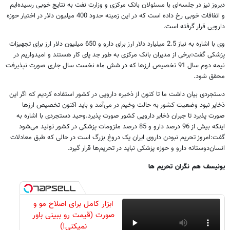
دیروز نیز در جلسه‌ای با مسئولان بانک مرکزی و وزارت نفت به نتایج خوبی رسیده‌ایم
و اتفاقات خوبی رخ داده است که در این زمینه حدود 400 میلیون دلار در اختیار حوزه
دارویی قرار گرفته است
.
وی با اشاره به نیاز 2.5 میلیارد دلار ارز برای دارو و 650 میلیون دلار ارز برای تجهیزات
پزشکی گفت:‌برخی از مدیران بانک مرکزی به طور جد پای کار هستند و امیدواریم در
نیمه دوم سال 91 تخصیص ارز‌ها که در شش ماه نخست سال جاری صورت نپذیرفت
محقق شود
.
دستجردی بیان داشت ما تا کنون از ذخیره دارویی در کشور استفاده کردیم که اگر این
ذخایر نبود وضعیت کشور به حالت وخیم در می‌آمد و باید اکنون تخصیص ارز‌ها
صورت پذیرد تا جبران ذخایر دارویی کشور صورت پذیرد
.
وحید دستجردی با اشاره به
اینکه بیش از 96 درصد دارو و 85 درصد ملزومات پزشکی در کشور تولید می‌شود
گفت:‌امروز تحریم نبودن داروی ایران یک دروغ بزرگ است در حالی که طبق معادلات
انسان‌دوستانه دارو و حوزه پزشکی نباید در تحریم‌ها قرار گیرد
.
یونیسف هم نگران تحریم ها
ابزار کامل برای اصلاح مو و
صورت (قیمت رو ببینی باور
نمیکنی!)