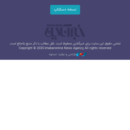
نسخه دسکتاپ
تمامی حقوق این سایت برای خبرآنلاین محفوظ است. نقل مطالب با ذکر منبع بلامانع است.
Copyright © 2025 khabaronline News Agancy, All rights reserved
طراحی و تولید: نستوه