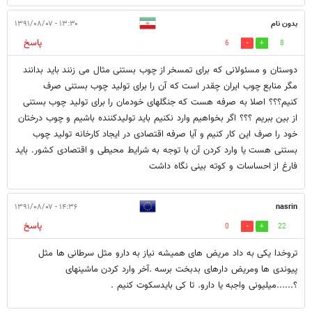
بدون نام
۱۳:۳۰ - ۱۳۹۱/۰۸/۰۷
پاسخ
6
8
دوستان و مسئولانی که برای تمسخر از چوب بستنی مثال می زنند باید بدانند
مگر منابع چوب ایران چقدر است که آن را برای تولید چوب بستنی صرف
کنیم؟؟؟ اصلا به صرفه هست که جنگلهای خودمان را برای تولید چوب بستنی
از بین ببریم ؟؟؟ اگر بخواهیم وارد نکنیم باید تولیدکننده باشیم و چوب درختان
خود را صرف این کار کنیم و آیا صرفه اقتصادی در ایجاد کارخانه تولید چوب
بستنی هست یا وارد کردن آن با توجه به شرایط محیطی و اقتصادی کشور. باید
فارغ از احساسات و کوته بینی نگاه داشت
۱۴:۳۶ - ۱۳۹۱/۰۸/۰۷
nasrin
پاسخ
0
22
تروخدا یکی به داد مریض های همیشه نیاز به دارو مثل سرطانی ها مثل
پیوندی ها ومریض دارهای بدبخت برسه .آخر وارد کردن ماشینهای
؟......میلیونی واجبه یا دارو. تا کی بایدسکوت کنیم .