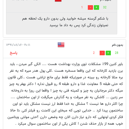
1
32
با شکم گرسنه میشه خوابید ولی بدون دارو یک لحظه هم
نمیتوان زندگی کرد پس به داد ما برسید
بدون نام
۲۰:۱۱ - ۱۳۹۱/۰۸/۰۶
پاسخ
2
28
باور کنین 99٪ مشکلات توی وزارت بهداشت هست .... الکی گیر میدن ، باید
برن بازدید کارخانه که این واقعا مسخره هست .کلی پول هدر میره که یه نفر
بره مثلا کارخانه رو ببینه در صورتیکه فقط برای مانع تراشی هست ..کلی قانون
که حتی طبقه 5 معاونت غذا و دارو طبقه 4 رو قبول نداره ! دکتر بهفر یه چیز
میگه دکتر مرجانیان یه چیز و کمیته فنی یه چیز ! واقعا این روزا به داروخانه
سر زدین ... کاشکی یه نفر میرفت و یه گذارش میگرفت از اون ساختمان ....
چرا اکثر دارو ها نیست ؟ مشکل به خدا فقط ارز نیست مشکل باید تو اون
ساختمون پیدا کرد .. خدایی تویی که میخای این کامنت رو فیلتر کنی ،تا حالا
فکر کردی اونهایی که دارو نیاز دارن الان چه وضعی دارن ؟حتی مولتی ویتامین
خوب همه از بازار حذف شدن ! کاش یکی از اون ساختمون سوال میکرد .