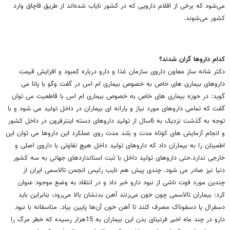
می‌شود که برخی از اقلام دارویی که در کشور نایاب شده‌اند از طریق قاچاق وارد
کشور می‌شوند.
کدام داروها گران شدند؟
دکتر شانه ساز معاون داروی سازمان غذا و دارو درباره کمبود و افزایش قیمت
داروهای بیماری های خاص به خصوص بیماری ام اس در گفت وگو با پانا می
گوید: در حوزه بیماری های خاص به خصوص بیماری ام اس با قاطعیت می توان
گفت که تمامی داروهای مورد نیاز و یارانه ای بیماران در داخل تولید می شود و با
توجه به گذشت نزدیک به 6سال از تولید داروهای دسته اینترفرون در داخل کشور
و انجام آزمایش های کوتاه مدت و بلند مدت روی عملکرد این داروها می توان این
اطمینان را به بیماران داد که داروهای تولید داخل هیچ تفاوتی با داروی اصلی و
خارجی ندارد.حتی داروهای تولید داخل با ثبت استانداردهای جهانی به سه کشور
دنیا نیز صادر می شود. چندی پیش هم نایب رئیس انجمن تالاسمی ایران از
چندین مورد فوت ناشی از نبود دارو خبر داد و در انتقاد به وضع موجود عنوان
کرد: بیماران تالاسمی چون خون می‌زنند آهن بدنشان بالا می‌رود، بنابراین باید
دسفرال یا دسفوناک مصرف کنند تا آهن خون آن‌ها پایین بیاد. متاسفانه با نبود
دارو در چند ماه اخیر فرتینای بدن این بیماران به 15هزار رسیده که خطر مرگ را