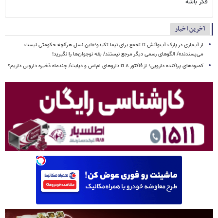
فکر باشه
آخرین اخبار
از آب‌بازی در پارک آب‌وآتش تا تجمع برای نیما تکیدو؛«این نسل هرآنچه حکومتی نیست
می‌پسندند»/ الگوهای رسمی دیگر مرجع نیستند/ یقه نوجوان‌ها را نگیرید!
کمبودهای پراکنده دارویی؛ از فاکتور ۸ تا داروهای ام‌اس و دیابت/ چندماه ذخیره دارویی داریم؟