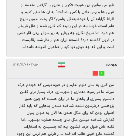
طور می توانیم این هویت فکری و نظری را "گرفتن مقدمه از
غربی ها و پس دادن با کمی اضافات" به آن ها تلقی کنیم و
افراط گرایانه آن را خودشیفتگی بنامیم؟ اگر بحث تدوین تاریخ
علم است، خوب بله در این زمینه کم کاری شده و علل تاریخی
هم دارد. اما تاریخ نگاری چه ربطی به زیر سوال بردن آثار علمی
در قرون گذشته دارد؟ فلسفه ایران هم از نظر شما رئالیست
است و این که چه دردی دوا کرد را صاحبان اندیشه دانند!....
بدون نام
۲۰:۵۰ - ۱۳۹۱/۱۱/۰۹
0
0
من کاری به سایر علوم ندارم و در حوزه درسی که خوندم حرف
میزنم ما در زمینه معماری و شهرسازی حرف بسیار برای گفتن
داشتیم بسیاری از بناهای ما در ایران هست که چون هنوز
پژوهشی دربارشون نشده شناخته نشدن بناهایی که پایه گذار
اصولی بودن که برای مثال هندی ها الان به عنوان بنیان
گذارش شناخته میشن مثل بنای چشمه عمارت بهشهر....اما
نکته قابل قبول حرف ایشون اینه که چسبیدن به افتخارات
گذشته مارو خیلی عقب انداخته ...از طرفی هم ترس این وجود