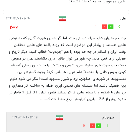
علمی موهوم را به محک نقد کشیدند.
علی
۱۰:۴۰ - ۱۳۹۱/۱۱/۰۹
پاسخ
1
0
جناب جعفریان شاید حرف درستی بزنند اما اگر همین هویت آثاری که به نوعی
علمی هستند و بیانگر این موضوع است که روند یافته های علمی محققان
وقت ایران و اسلام در چه حد بوده را هم "چرندیات" خطاب کنیم، دیگر تاریخ و
هویتی از ما نمی ماند. چه طور می توان طلایه داری دانشمندانمان در معرفی
بحث جبر، حوزه های اخترشناسی، شیمی و پزشکی را به همین راحتی "اضافه
کردن و پس دادن با مقدمه" علم غربی ها تلقی کرد؟ وجوه گسترش این
دستاوردها در شهرهای اصفهان، یزد و شیراز مشهود است! مگر می شود علوم
پایه ضعیف باشند اما سلسله های قدیمی ایران اقدام به ساخت آثار معماری و
پل های با شکوه و یا سپاه هایی که توانستند قلمرو ایران را تا قبل از قاجار در
حدود بیش از 2.5 میلیون کیلومتر مربع حفظ کنند؟.......
بدون نام
۱۳:۱۴ - ۱۳۹۱/۱۱/۰۹
0
1