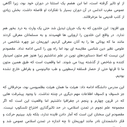
از او تاثیر گرفته است، اما ابن هضم یک استثنا در دوران خود بود، زیرا آگاهی
عمومی مغرب اندلس در آن دوران بسیار با تفکرات او فاصله داشت. بخش زیادی
از کتب قدیمی ما مزخرفاتند.
وی افزود: ابن خلدون که به یک جریان تبدیل شد حتی یک وارث به درد بخور هم
ندارد. در واقع ابن خلدون را اروپایی ها فهمیدند و به مسلمانان معرفی کردند
مانند ما که یونانی ها را به آنان معرفی کردیم. ابوریحان نیز چهره شاخصی در
علومی نظیر دین شناسی مقایسه ای بود اما راه وی را کسی ادامه نداد. مقصودم
این نیست که اصلا دستاوردهای نوین در علم نداشتیم زیرا هنوز هم متون امیدوار
کننده و شاخص از گذشته پیدا می شوند. اما واقعیت است که طبق همین متون
ما تا قرنها حتی از حصار فسلفه ارسطویی و طب جالینوسی و بقراطی خارج نشده
بودیم.
این مدرس دانشگاه ادامه داد: هیئت ما همان هیئت بطلمیوسی بود، مزخرفاتی که
جز خسوف و کسوف اطلاعات مهم دیگری در چنته نداشت. با وجود پیشرفت هایی
که در قرون چهارم و پنجم در جغرافیا داشتیم اما واقعیت این است که اگر
مجموعه علم نجوم در تمدن اسلامی، در حد تاثیرگذاری اختراع تلسکوپ نیست.
مقصودم این سخنان این است که آمار دادن فایده ندارد، بلکه باید ببینیم حرکت و
فکر دانشمندان نادر مانند ابوریحان تا چه اندازه در تمدن اسلامی عمومی شد و