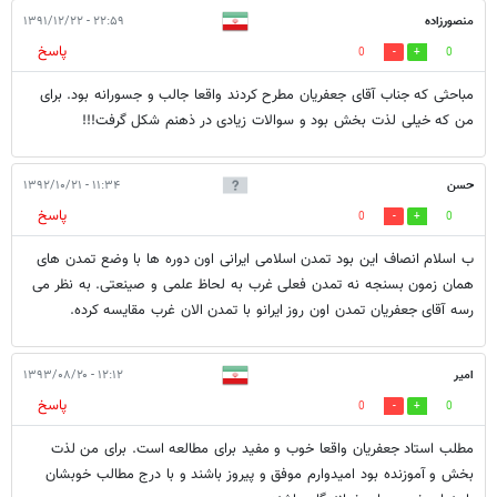
منصورزاده
۲۲:۵۹ - ۱۳۹۱/۱۲/۲۲
پاسخ
0
0
مباحثی که جناب آقای جعفریان مطرح کردند واقعا جالب و جسورانه بود. برای
من که خیلی لذت بخش بود و سوالات زیادی در ذهنم شکل گرفت!!!
حسن
۱۱:۳۴ - ۱۳۹۲/۱۰/۲۱
پاسخ
0
0
ب اسلام انصاف این بود تمدن اسلامی ایرانی اون دوره ها با وضع تمدن های
همان زمون بسنجه نه تمدن فعلی غرب به لحاظ علمی و صینعتی. به نظر می
رسه آقای جعفریان تمدن اون روز ایرانو با تمدن الان غرب مقایسه کرده.
امیر
۱۲:۱۲ - ۱۳۹۳/۰۸/۲۰
پاسخ
0
0
مطلب استاد جعفریان واقعا خوب و مفید برای مطالعه است. برای من لذت
بخش و آموزنده بود امیدوارم موفق و پیروز باشند و با درج مطالب خوبشان