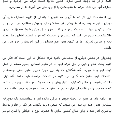
کلمه از آن به وجهه علمی ندارد. همین کتابها دست مردم می چرخید و منبع
معارف آنها می شد. مردم ما عقایدشان را از پای منبر می گیرند نه از مدارس.
وی ادامه داد: این اثر که ما آن را به عنوان نمونه ای از دایره المعارف های آن
دوران برگزیده ایم، به لحاظ روشی نیز مشکل دارد و برخی مطالب غیرعلمی را با
متصل کردن آنها به احادیث باور می کند. هزار سال پیش شیخ صدوق در پایان
«الاعتقادات» بیان می کند که بسیاری از احادیث که مورد استناد اخباری ها بودند
پایه و اساس ندارند، اما ما اکنون هنوز هم بسیاری از این احادیث را جزو دین می
دانیم.
جعفریان در بخش دیگری از سخنانش تاکید کرد: مشکل ما این است که فکر می
کنیم بحث علم و دین را حل کرده ایم. ما در علوم انسانی بسیار بسته تر عمل
کرده ایم و با وجود نگاه شگفتی که به این حوزه داریم هنوز مبانی جامعه را
نشناخته ایم. هنوز هم گمان می کنیم در شناخت جامعه باید حتما نگاه دینی
داشته باشیم، در حالی که نباید عشق بیش از حد به یک امر مانند دین سبب شود
که همه چیز را در قالب آن قرار دهیم. ما هنوز در بحث جوهر و عرض مانده ایم.
وی ادامه داد: ما هنوز در بحث جوهر و عرض مانده ایم و نتوانستیم یک دوچرخه
بسازیم. هنوز عده ای پیدا می شوند که سعی دارند بگویند هر یک از علوم توسط
پیامبران آغاز شد و برای مثال کشتی سازی با حضرت نوح و خیاطی با فلان پیامبر