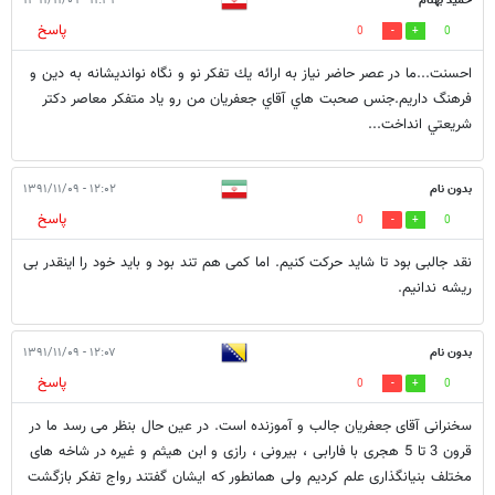
حميد بهنام
۱۱:۳۲ - ۱۳۹۱/۱۱/۰۹
پاسخ
0
0
احسنت...ما در عصر حاضر نياز به ارائه يك تفكر نو و نگاه نوانديشانه به دين و
فرهنگ داريم.جنس صحبت هاي آقاي جعفريان من رو ياد متفكر معاصر دكتر
شريعتي انداخت...
بدون نام
۱۲:۰۲ - ۱۳۹۱/۱۱/۰۹
پاسخ
0
0
نقد جالبی بود تا شاید حرکت کنیم. اما کمی هم تند بود و باید خود را اینقدر بی
ریشه ندانیم.
بدون نام
۱۲:۰۷ - ۱۳۹۱/۱۱/۰۹
پاسخ
0
0
سخنرانی آقای جعفریان جالب و آموزنده است. در عین حال بنظر می رسد ما در
قرون 3 تا 5 هجری با فارابی ، بیرونی ، رازی و ابن هیثم و غیره در شاخه های
مختلف بنیانگذاری علم کردیم ولی همانطور که ایشان گفتند رواج تفکر بازگشت