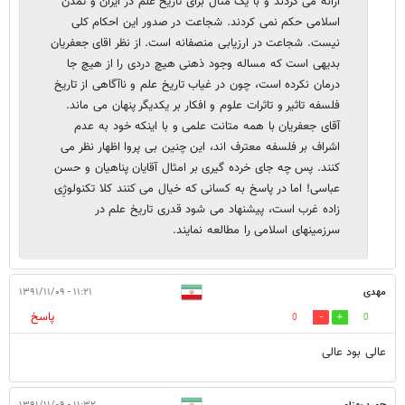
ارائه می کردند و با یک مثال برای تاریخ علم در ایران و تمدن
اسلامی حکم نمی کردند. شجاعت در صدور این احکام کلی
نیست. شجاعت در ارزیابی منصفانه است. از نظر اقای جعفریان
بدیهی است که مساله وجود ذهنی هیچ دردی را از هیچ جا
درمان نکرده است، چون در غیاب تاریخ علم و ناآگاهی از تاریخ
فلسفه تاثیر و تاثرات علوم و افکار بر یکدیگر پنهان می ماند.
آقای جعفریان با همه متانت علمی و با اینکه خود به عدم
اشراف بر فلسفه معترف اند، این چنین بی پروا اظهار نظر می
کنند. پس چه جای خرده گیری بر امثال آقایان پناهیان و حسن
عباسی! اما در پاسخ به کسانی که خیال می کنند کلا تکنولوژِی
زاده غرب است، پیشنهاد می شود قدری تاریخ علم در
سرزمینهای اسلامی را مطالعه نمایند.
مهدی
۱۱:۲۱ - ۱۳۹۱/۱۱/۰۹
پاسخ
0
0
عالی بود عالی