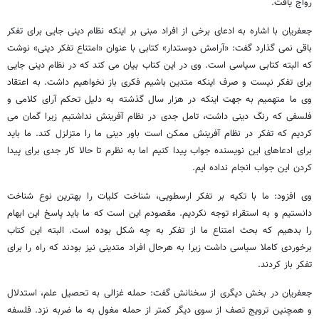
رواج یافت.
جعفریان با اشاره به ادعای برخی از افراد مبنی بر اینکه نظام دینی جایی برای تفکر
باقی نمی گذارد گفت: «آرامش دوستدار» کتابی با عنوان «امتناع تفکر دینی» نوشت
که البته کتابی سیاسی است. وی در این کتاب بیان می کند که در نظام دینی جایی
برای تفکر نیست و صرف اینکه متدین باشیم فکری باز نخواهیم داشت. به اعتقاد
وی ما متهمیم به جهت اینکه در هزار سال گذشته به دلیل تحکم آرای کلامی و
فلسفی که رنگ دینی داشت، تامل جدی در نظام آفرینش نداشتیم زیرا گمان می
کردیم که تفکر در نظام آفرینش ممکن است باور دینی ما را متزلزل کند. ما باید
برای ادعاهای این نویسنده جواب پیدا کنیم اما به نظرم تا حالا کار جدی برای پیدا
کردن این جواب انجام نداده ایم.
وی افزود: ما با تکیه بر تفکر ارسطویی، شناخت کلیات را بهترین نوع شناخت
دانستیم و به استقراء توجه نکردیم. مقصودم این است که ما باید پاسخ این ابهام
را بدهیم که بحث امتناع ما از تفکر به چه شکل بوده است. البته این کتاب
برخوردی کاملا سیاسی داشت زیرا به هرحال افراد متدینی نیز بودند که راه را برای
تفکر باز کردند.
جعفریان در بخش دیگری از سخنانش گفت: حمله غزالی به تحصیل علم، استدلال
و همچنین ترویج تصف از سوی دیگر کمتر از حمله مغول به ما ضربه نزد. فلسفه