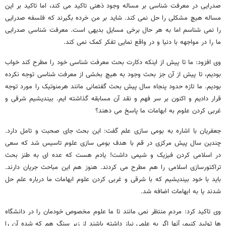
صدرایی در معرفت شناسی بر مساله وجود ذهنی تاکید می کند، اما تاکید بر این
مساله هیچ مشکلی را حل نمی کند. شاید بر من خرده بگیرند که فلسفه صدرایی
را نمی شناسم اما به هر حال برخی مسایل بدیهی است. معرفت شناسی صدرایی
ما را در مواجهه با دنیا و در واقع نمایی تفکر کمک نمی کند.
وی افزود: ما تا پیش از اینکه دکارت بحث معرفت شناسی خود را مطرح کند خواب
بودیم، تا پیش از آن جز بحث وجود به هیچ بخشی از معرفت شناسی توجه نکرده
بودیم. ما تازه حدود پنجاه سال پیش بحث گفتمانی مانند هرمنوتیک را مورد توجه
قرار دادیم و اکنون بر سر فهم و نقد آن مسابقه گذاشته ایم. بیندیشیم شرقی و
غربی کردن علوم به ابهامات ما پاسخ می دهند؟
جعفریان با اشاره به بومی سازی علم گفت: این بحث جای صحبت و تامل دارد.
چندین سال پیش مرکزی در قم با هدف بومی سازی علوم تاسیس شد که سعی
در اسلامی کردن فیزیک و شیمی داشت! یادم هست که عده ای به طنز بحث
تراکتورسازی اسلامی را هم مطرح می کردند. هنوز هم این مباحث جریان دارند.
باید با خود بیندیشیم که با شرقی و غربی کردن علوم ابهامات ما درباره علم حل
شدند یا به ابهامات اضافه شد.
وی تاکید کرد: مردم منتظر نمی مانند تا ما علوم مخصوص خودمان را در دانشگاه
ها تولید کنیم، آنها اگر به علمی نیاز داشته باشند از زیر سنگ هم که شده آن را