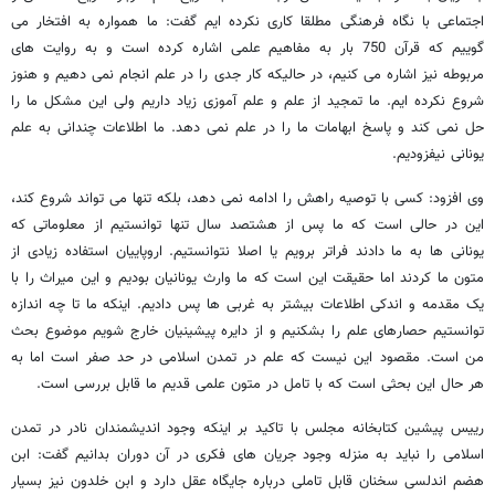
اجتماعی با نگاه فرهنگی مطلقا کاری نکرده ایم گفت: ما همواره به افتخار می
گوییم که قرآن 750 بار به مفاهیم علمی اشاره کرده است و به روایت های
مربوطه نیز اشاره می کنیم، در حالیکه کار جدی را در علم انجام نمی دهیم و هنوز
شروع نکرده ایم. ما تمجید از علم و علم آموزی زیاد داریم ولی این مشکل ما را
حل نمی کند و پاسخ ابهامات ما را در علم نمی دهد. ما اطلاعات چندانی به علم
یونانی نیفزودیم.
وی افزود: کسی با توصیه راهش را ادامه نمی دهد، بلکه تنها می تواند شروع کند،
این در حالی است که ما پس از هشتصد سال تنها توانستیم از معلوماتی که
یونانی ها به ما دادند فراتر برویم یا اصلا نتوانستیم. اروپاییان استفاده زیادی از
متون ما کردند اما حقیقت این است که ما وارث یونانیان بودیم و این میراث را با
یک مقدمه و اندکی اطلاعات بیشتر به غربی ها پس دادیم. اینکه ما تا چه اندازه
توانستیم حصارهای علم را بشکنیم و از دایره پیشینیان خارج شویم موضوع بحث
من است. مقصود این نیست که علم در تمدن اسلامی در حد صفر است اما به
هر حال این بحثی است که با تامل در متون علمی قدیم ما قابل بررسی است.
رییس پیشین کتابخانه مجلس با تاکید بر اینکه وجود اندیشمندان نادر در تمدن
اسلامی را نباید به منزله وجود جریان های فکری در آن دوران بدانیم گفت: ابن
هضم اندلسی سخنان قابل تاملی درباره جایگاه عقل دارد و ابن خلدون نیز بسیار