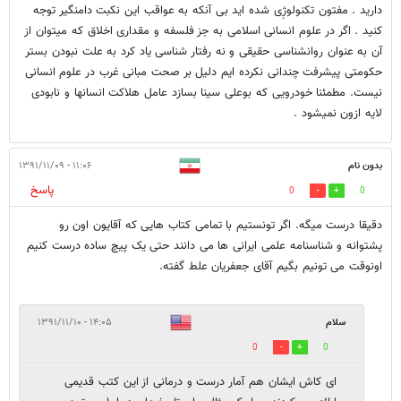
دارید . مفتون تکنولوژِی شده اید بی آنکه به عواقب این نکبت دامنگیر توجه
کنید . اگر در علوم انسانی اسلامی به جز فلسفه و مقداری اخلاق که میتوان از
آن به عنوان روانشناسی حقیقی و نه رفتار شناسی یاد کرد به علت نبودن بستر
حکومتی پیشرفت چندانی نکرده ایم دلیل بر صحت مبانی غرب در علوم انسانی
نیست. مطمئنا خودرویی که بوعلی سینا بسازد عامل هلاکت انسانها و نابودی
لایه ازون نمیشود .
بدون نام
۱۱:۰۶ - ۱۳۹۱/۱۱/۰۹
پاسخ
0
0
دقیقا درست میگه. اگر تونستیم با تمامی کتاب هایی که آقایون اون رو
پشتوانه و شناسنامه علمی ایرانی ها می دانند حتی یک پیچ ساده درست کنیم
اونوقت می تونیم بگیم آقای جعفریان علط گفته.
سلام
۱۴:۰۵ - ۱۳۹۱/۱۱/۱۰
0
0
ای کاش ایشان هم آمار درست و درمانی از این کتب قدیمی