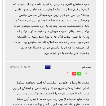
خب گسترش قلمرو چه ربطی به تولید علم دارد؟ آیا مغولها که
گسترش قلمروشان تا نزدیک اروپارسید هم حامل تمدن علمی
بودند؟ چرا نمی خواهیم ازاین خودشیفتگی سیاسی وعلمی
وفرهنگی دست برداریم و همیشه خودرا بهترین می دانیم؟ چرا
باید درحصارتعصب بمانیم وهرچه به این تعصب موهوم ضربه
بزند را مضر ونافی هویت خویش می دانیم وانگهی فرض که
پدران ما چنین بودند الآن چه داریم؟ بنده رشته ام بافلسفه
همراه بوده وهمیشه هم به اساتیدفلسفه معترض بوده ام که
این فلسفه ما که آن را رئالیسم نیز می دانیم!! چه دردی از
واقعیت های جامعه را دوا کرده؟ ووو
بدون نام
۱۵:۲۴ - ۱۳۹۱/۱۱/۰۹
0
0
مغول ها پایداری حکومتی نداشتند که اصلا بخواهند تشکیل
تمدن دهند! وحشی گیری کردند و بنیه علمی و فرهنگی ایرانیان
سبب شد تا نتوانند هرچه را که سوزاندند و کشتند و از بین
بردند برای همیشه از بین رود. این که ما از زمان آیین میترا
صاحب نظر و فلسفه بوده ایم بر کسی پوشیده نیست، حالا چه