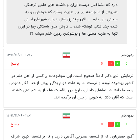
داره که نشناختن درست ایران و داشته های علمی فرهنگی
هنریش از ما جامعه ای بی هویت بسازه که خودش رو به
سختی باور داره ... الان چند پژوهش درباره شهرهای ایرانی
شده چند کتاب نوشته شده ...کاوش های باستانی چرا در ایران
تنها به غارت محلی ها و پوشوندن زمین ختم میشه ؟!
بدون نام
۱۰:۴۰ - ۱۳۹۱/۱۱/۰۹
پاسخ
0
0
فرمایش آقای دکتر کاملاً صحیح است. این موضوعات بر کسی از اهل علم در
کشور پوشیده نبوده و نیست اما به علت عوام زدگی بیش از حد افکار عمومی
و بعضا دانشمند نماهای داخلی، طرح این واقعیت ها نیاز به شجاعتی داشته
است که آقای دکتر به خوبی از پس آن برآمده اند.
بدون نام
۱۱:۰۱ - ۱۳۹۱/۱۱/۰۹
پاسخ
0
1
آقای جعفریان . نه از فلسفه صدرایی آگاهی دارید و نه بر فلسفه کهن اشراف