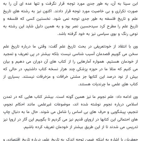
ابن سینا به آن، یه طور جدی مورد توجه قرار نگرفت و تنها عده ای آن را به
صورت تکراری و بی خاصیت مورد توجه قرار دادند. اکنون نیز به رشته های تاریخ
علم و تاریخ فلسفه به طور جدی توجه نمی شود. نخستین کسی که فلسفه و
تاریخ علم را مطرح کرد سیدحسین نصر بود و به همین دلیل شاید این رشته به
نوعی رنگ و بوی سیاسی نیز به خود گرفته باشد.
وی با انتقاد از خودتعریفی در بحث تاریخ علم گفت: وقتی ما درباره تاریخ علم
سخن می گوییم قصدمان آسیب شناسی نیست بلکه بیشتر در پی تعریف و تمجید
از خودمان هستیم. همواره آمارهایی را از کتاب های آن دوران می دهیم و بیان
می کنیم که مثلا ما در حوزه پزشکی چند هزار نسخه کتاب داشتیم، در حالی که
بیش از نود درصد این کتابها جز مشتی خرافات و مزخرفات نیستند. بسیاری از
کتاب های علمی ما چرندیات هستند.
وی ادامه داد: علم نجوم ما نیز همین گونه است. بیشتر کتاب هایی که در تمدن
اسلامی درباره نجوم نوشته شده اند، موضوعات غیرعلمی مانند احکام نجوم،
تنجیم، پیشگویی و حرف های بی اساس را شامل می شوند. حال ما به دنبال چاپ
های احتمالی این کتابها در اروپای قدیم نیز می گردیم تا بگوییم این آثار در اروپا نیز
تدریس می شدند تا از این طریق بیشتر از خودمان تعریف کرده باشیم.
جعفریان با اشاره به اینکه ضمن توجه اندک به تاریخ علم، درباره تاریخ اقتصادی و