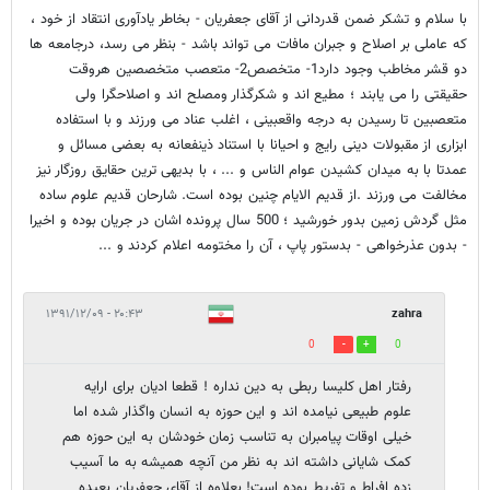
با سلام و تشکر ضمن قدردانی از آقای جعفریان - بخاطر یادآوری انتقاد از خود ،
که عاملی بر اصلاح و جبران مافات می تواند باشد - بنظر می رسد، درجامعه ها
دو قشر مخاطب وجود دارد1- متخصص2- متعصب متخصصین هروقت
حقیقتی را می یابند ؛ مطیع اند و شکرگذار ومصلح اند و اصلاحگرا ولی
متعصبین تا رسیدن به درجه واقعبینی ، اغلب عناد می ورزند و با استفاده
ابزاری از مقبولات دینی رایج و احیانا با استناد ذینفعانه به بعضی مسائل و
عمدتا با به میدان کشیدن عوام الناس و ... ، با بدیهی ترین حقایق روزگار نیز
مخالفت می ورزند .از قدیم الایام چنین بوده است. شارحان قدیم علوم ساده
مثل گردش زمین بدور خورشید ؛ 500 سال پرونده اشان در جریان بوده و اخیرا
- بدون عذرخواهی - بدستور پاپ ، آن را مختومه اعلام کردند و ...
۲۰:۴۳ - ۱۳۹۱/۱۲/۰۹
zahra
0
0
رفتار اهل کلیسا ربطی به دین نداره ! قطعا ادیان برای ارایه
علوم طبیعی نیامده اند و این حوزه به انسان واگذار شده اما
خیلی اوقات پیامبران به تناسب زمان خودشان به این حوزه هم
کمک شایانی داشته اند به نظر من آنچه همیشه به ما آسیب
زده افراط و تفریط بوده است! بعلاوه از آقای جعفریان بعیده