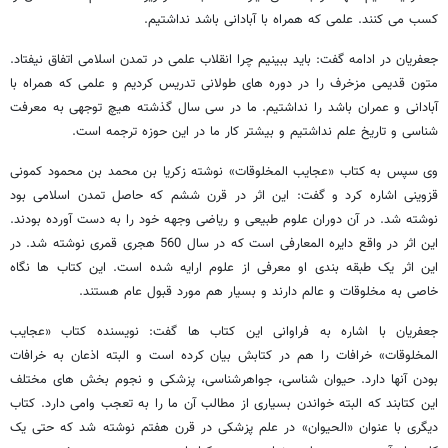
کسب می کنند. علمی که همراه با آبادانی باشد نداشتیم.
جعفریان در ادامه گفت: باید ببینیم چرا انقلاب علمی در تمدن اسلامی اتفاق نیفتاد.
متون قدیمی مزخرف را در دوره های طولانی تدریس کردیم و علمی که همراه با
آبادانی و عمران باشد را نداشتیم. ما در سی سال گذشته هیچ توجهی به معرفت
شناسی و تاریخ علم نداشتیم و بیشتر کار ما در این حوزه ترجمه است.
وی سپس به کتاب «عجایب المخلوقات» نوشته زکریا بن محمد بن محمود کمونی
قزوینی اشاره کرد و گفت: این اثر در قرن ششم که حاصل تمدن اسلامی بود
نوشته شد. در آن دوران علوم طبیعی و ریاضی وجهه خود را به دست آورده بودند.
این اثر در واقع دایره المعارفی است که در سال 560 هجری قمری نوشته شد. در
این اثر یک طبقه بندی او معرفی از علوم ارایه شده است. این کتاب ها نگاه
خاصی به مخلوقات و عالم دارند و بسیار هم مورد قبول عام هستند.
جعفریان با اشاره به فراوانی این کتاب ها گفت: نویسنده کتاب «عجایب
المخلوقات» خرافات را هم در کتابش بیان کرده است و البته اذعان به خرافات
بودن آنها دارد. حیوان شناسی، جواهرشناسی، پزشکی و نجوم بخش های مختلف
این کتابند که البته خواندن بسیاری از مطالب آن ما را به تعجب وامی دارد. کتاب
دیگری با عنوان «الحیوان» در علم پزشکی در قرن هفتم نوشته شد که حتی یک