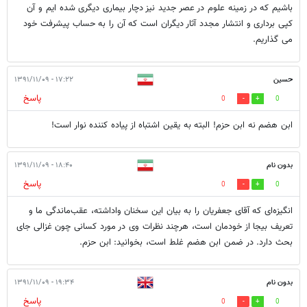
باشیم که در زمینه علوم در عصر جدید نیز دچار بیماری دیگری شده ایم و آن
کپی برداری و انتشار مجدد آثار دیگران است که آن را به حساب پیشرفت خود
می گذاریم.
حسین
۱۷:۲۲ - ۱۳۹۱/۱۱/۰۹
پاسخ
0
0
ابن هضم نه ابن حزم! البته به يقين اشتباه از پياده کننده نوار است!
بدون نام
۱۸:۴۰ - ۱۳۹۱/۱۱/۰۹
پاسخ
0
0
انگیزه‌ای که آقای جعفریان را به بیان این سخنان واداشته، عقب‌ماندگی ما و
تعریف بیجا از خودمان است، هرچند نظرات وی در مورد کسانی چون غزالی جای
بحث دارد. در ضمن ابن هضم غلط است، بخوانید: ابن حزم.
بدون نام
۱۹:۳۴ - ۱۳۹۱/۱۱/۰۹
پاسخ
0
0