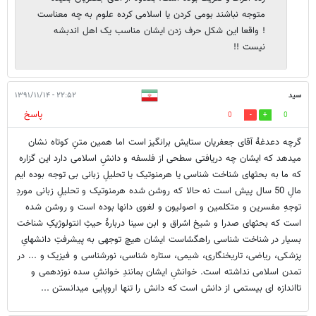
متوجه نباشند بومی کردن یا اسلامی کرده علوم به چه معناست
! واقعا این شکل حرف زدن ایشان مناسب یک اهل اندبشه
نیست !!
سید
۲۲:۵۲ - ۱۳۹۱/۱۱/۱۴
پاسخ
0
0
گرچه دعدغۀ آقای جعفریان ستایش برانگیز است اما همین متنِ کوتاه نشان
میدهد که ایشان چه دریافتی سطحی از فلسفه و دانشِ اسلامی دارد این گزاره
که ما به بحثهای شناخت شناسی یا هرمنوتیک یا تحلیلِ زبانی بی توجه بوده ایم
مالِ 50 سال پیش است نه حالا که روشن شده هرمنوتیک و تحلیلِ زبانی موردِ
توجهِ مفسرین و متکلمین و اصولیون و لغوی دانها بوده است و روشن شده
است که بحثهای صدرا و شیخ اشراق و ابن سینا دربارۀ حیثِ انتولوژیکِ شناخت
بسیار در شناخت شناسی راهگشاست ایشان هیچ توجهی به پیشرفتِ دانشهایِ
پزشکی، ریاضی، تاریخنگاری، شیمی، ستاره شناسی، نورشناسی و فیزیک و ... در
تمدن اسلامی نداشته است. خوانشِ ایشان بمانندِ خوانشِ سده نوزدهمی و
تااندازه ای بیستمی از دانش است که دانش را تنها اروپایی میدانستن ...