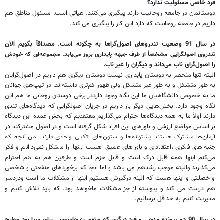
فرد خاصی مسئولیت ندارد؟
دوستانمان در جامعه روحانیت دارند پیگیری می‌کنند. هیاتی است. مسئول مناطق هم
داریم در جامعه روحانیت که دارد این کار را پیگیری می کند.
در سال 91 وضعیت تند‌رو‌های اصول‌گراها به چگونه است. مصداقاً بگویم الآن
تند‌روی اصولگرایی مشخصاً از طرف جبهه پایداری بروز می‌یابد. مجموعه‌ای که خودش
را اصول‌گرای ناب می‌داند و دیگران را غیر ناب.
البته تنها منحصر به دوستان پایداری نیست دوستان دیگری هم داریم در اصول‌گرایان
به طور متشکل و به طور غیر متشکل ولی ظهور کم‌تری داشته‌اند. در تیپ‌های جوانان
ما به خصوص دانشگاهیان ما این نگاه وجود دارددر برخی دوستان روحانی ما هم این
نگاه وجود دارد. بخش‌هایی دیگر باز داریم در جریان اصولگرایی که دیدگاه‌های تندی
دارند اولاً ما به همه دیدگاه‌ها احترام می‌گذاریم معتقدیم که بخش عمده‌ این دیدگاه
بر اساس مواضع ارزشی و باور‌های این افراد شکل گرفته است و در اصول مشترکند در
آرمان‌ها مشترک هستند پشتوانه‌ها و ستون‌های اتکایی واحدی دارند. من آنچه که
جنبه‌های فکری ،اعتقادی و باور‌های عمیق هست اینها را مشکل نمی‌دانم و فکر
می‌کنم اینها همه قابل درک است و قابل حزم است و طرفین هم به هم احترام
می‌گذارند والبته موجب رشدهم می باشد و اما آنجا که برخورد‌های منفعتی و شخصی
و خصلتی و اینها هست که البته درگیرش هستیم اینها از مشکلات ما است ودردسر
هم درست می کند و پیوسته از جز مشکلات ماخواهد بود. که باید تلاش کنیم و
مدیریت کنیم به حداقل برسانیم.
در سال 90 دو پرونده مدحی و فرد دیگری که متهم به جاسوسی برای سیا بود مطرح