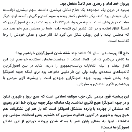
پیروان خط امام و رهبری هم کاملاً منفعل بود.
ببینید در درون یک مجموعه یک جناح تلاش بیشتری داشته، سهم بیشتری توانسته
برای خودش پیدا کند. یکی تلاشش کمتر بوده و سهم کمتری گیرش آمده. اینها دیگر
مباحث درونی‌شان است. ما چه می‌خواستیم؟ائتلاف و وحدت در جمع اصول‌گرایان که
نسبتآ اتفاق افتاده و در اکثر کشور این نتیجه داده. شما در مجلس هم ،خواهید دید
که مجلس آینده با این رویکرد شکل می گیرد لذا آثار جدی و عملی خودش را برجا
گذاشته است.
حاج آقا پورمحمدی! سال 91 شاهد چند شقه شدن اصول‌گرایان خواهیم بود؟.
ما تلاش می‌کنیم که این اتفاق نیفتد. از موقعیت‌هایمان استفاده خواهیم کرد این
اتفاق نیفتد و البته انتخابات ریاست‌جمهوری را داریم. شاید در بین اصول‌گرایان
کاندیداهای متعددی بیایند ولی این باز دلیلی نخواهد بود برای اینکه جبهه اصولگرا
چند بخش شود. ببینید جبهه اصولگرایی جبهه‌ای است با پیشینه قوی مردمی با
ریشه‌های فکری اعتقادی و مبارزاتی.
این پیشینه قوی مردمی یکی حزب موتلفه اسلامی است که هیچ بروز و ظهوری ندارد
و در جبهه اصولگرا هیچ تأثیری نداشت. یک سامانه دیگر جبهه پیروان خط امام رهبری
که متشکل از چهارده یا پانزده متشکل اصولگرا است که باز هم این تشکیلات هم
هیچ ورود و ظهوری در آخرین فعالیت سیاسی که داشتیم یعنی انتخابات مجلس نهم
نداشتند. اینها به معنای پایان عمر یا بسته شدن پرونده دوره‌ای از این تشکل‌
اصول‌گراها نیست؟