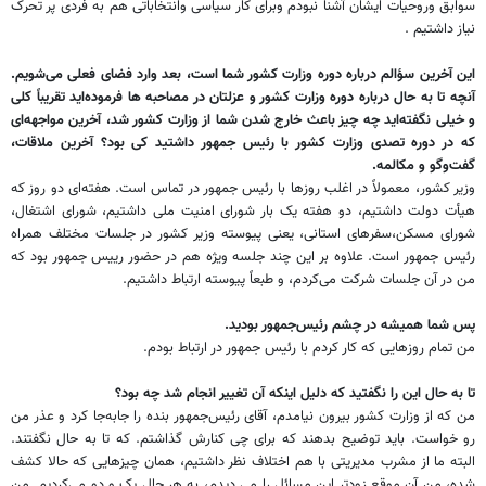
سوابق وروحیات ایشان آشنا نبودم وبرای کار سیاسی وانتخاباتی هم به فردی پر تحرک
نیاز داشتیم .
این آخرین سؤالم درباره دوره وزارت کشور شما است، بعد وارد فضای فعلی می‌شویم.
آنچه تا به حال درباره دوره وزارت کشور و عزلتان در مصاحبه ها فرموده‌اید تقریباً کلی
و خیلی نگفته‌اید چه چیز باعث خارج شدن شما از وزارت کشور شد، آخرین مواجهه‌ای
که در دوره تصدی وزارت کشور با رئیس جمهور داشتید کی بود؟ آخرین ملاقات،
گفت‌وگو و مکالمه.
وزیر کشور، معمولاً در اغلب روزها با رئیس جمهور در تماس است. هفته‌ای دو روز که
هیأت دولت داشتیم، دو هفته یک بار شورای امنیت ملی داشتیم، شورای اشتغال،
شورای مسکن،سفرهای استانی، یعنی پیوسته وزیر کشور در جلسات مختلف همراه
رئیس جمهور است. علاوه بر این چند جلسه ویژه هم در حضور رییس جمهور بود که
من در آن جلسات شرکت می‌کردم، و طبعاً پیوسته ارتباط داشتیم.
پس شما همیشه در چشم رئیس‌جمهور بودید.
من تمام روزهایی که کار کردم با رئیس جمهور در ارتباط بودم.
تا به حال این را نگفتید که دلیل اینکه آن تغییر انجام شد چه بود؟
من که از وزارت کشور بیرون نیامدم، آقای رئیس‌جمهور بنده را جابه‌جا کرد و عذر من
رو خواست. باید توضیح بدهند که برای چی کنارش گذاشتم. که تا به حال نگفتند.
البته ما از مشرب مدیریتی با هم اختلاف نظر داشتیم، همان چیزهایی که حالا کشف
شده، من آن موقع زودتر این مسائل را می دیدم، به هر حال یک و دو می‌کردیم. من