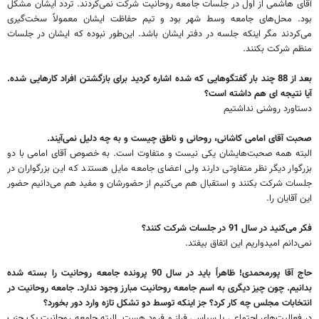
آقای هاشمی از اول در جلسات جامعه روحانیت شرکت نمی‌کردند. تردد ایشان مشکل
بود. محل‌های جامعه وسط شهر بود و تیم حفاظت ایشان معمولاً سخت‌گیری
می‌کردند مگر اینکه جلسه در دفتر ایشان باشد. این‌طور نبوده که ایشان در جلسات
منظم شرکت بکنند.
بعد از 88 چند بار گفتگوهایی که شده اشاره کردید برای بازگشتن افراد کارهایی شده.
آیا نتیجه ای هم داشته است؟
دستاورد روشنی نداشتیم
صحبت آقای امامی کاشانی، روحانی و ناطق چیست و به چه دلیل نمی‌آیند.
البته همه صحبت‌هایشان یکی نیست و متفاوت است. به خصوص آقای امامی با دو
بزرگوار دیگر نظر متفاوتی دارند ولی اعضای جامعه مایل هستند که این بزرگواران در
جلسات شرکت بکنند و استقبال هم می‌کنیم از حضورشان و مفید هم می‌دانیم حضور
این آقایان را.
فکر می‌کنید در سال 91 در جلسات شرکت کنند؟
نمی‌دانم امیدواریم این اتفاق بیفتد.
حاج آقا پورمحمدی! ظاهراً باید در سال 90 پرونده جامعه روحانیت را بسته شده
بدانیم. چون چیز دیگری به اسم جامعه روحانیت مبارز وجود ندارد. جامعه روحانیت در
انتخابات مجلس چه کار کرد؟ جز اینکه توسط دو تشکل تازه وارد دور بخورد؟
در فعالیت‌های اجتماعی یا سیاسی فراز و فرود هست. البته جامعه روحانیت یک حزب