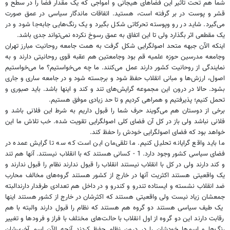
شما هم تحت تأثیر این فضا‌های هیجانی و امواجی که یک مقدار فضا را در سطح و
قشر و پوست در بر گرفته است، هستید. اتفاقات ماندگار سیاسی در عمق صورت
می‌گیرد. شاید در رو وپوسته تحرکاتی شکل بگیرد و یک رنگ‌هایی جابه‌جا شود و در
یک مقطعی اثر بگذارد ولی تا این اتفاق به عمق رسوخ نکرده نمی‌تواند جدی باشد.
اینکه الآن جبهه متحد اصولگرایی شکل گرفت به همت جامعه روحانیت مبارز تهران
وجامعه مدرسین حوزه علمیه قم بود وجامعتین هم عقبه قوی روحانیتی دارند و به
نمایندگی از روحانیت کشور دارند عمل می‌کنند. ما چه می‌خواستیم؟ ما می‌خواستیم
اصول، ارزش‌ها و مبانی انقلاب حفظ شود و برجسته شود و در جامعه ساری و جاری
بشود. حالا در درون این مجموعه گرایش‌های تند و کند و اینها باشد. باید صبوری و
تحمل کنیم؛ پذیرفتیم و همراهی کردیم و تا حد زیادی موفق هستیم.
برخی از دوستان هم می‌گویند حرف شما را قبول داریم به شرط این فلانی باشد و
فلانی نباشد ولی باز در کل آن فضای کلی اصولگرایی تقویت شده. خب تلاش ما این
خواهد بود که فضای اصولگرایی خودش را حفظ کند.
ما باید واقع گرایانه تحلیل کنیم. ما تلقی‌مان این است که سه تا گرایش عمده در
فضای سیاسی کشور وجود دارد. 1 - کسانی هستند که با انقلاب نیستند. آنها هم تند
و کند دارند ولی در کل با انقلاب نیستند انقلاب را قبول ندارند نظام را قبول ندارند و
یک واقعیتی هستند اکثریت آنها در خارج از کشور هستند گروه‌های مخالف محارب
ضد انقلاب نشسته و ایستاده تند‌رو و کند‌رو و در داخل هم تعدادی طرفدار دارندالبته
جمعشان زیاد نیست ولی واقعیتی هستند که اکثرشان در خارج از کشور هستند اینها
یک طیف سیاسی هستند دو گروه هم هستند که نظام را قبول دارند والبته با هم
رقابت دارند این دو گروه از اول انقلاب با حالت‌های مختلف با فراز و فرود‌ها و تغییر
رنگ‌ها و اسم‌ها خودشان را در درون نظام حفظ کردند آنچه الآن اسم آخری‌شان