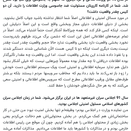
شد. شما در کارنامه کاری‌تان مسئولیت ضد جاسوسی وزارت اطلاعات را دارید. آن دو
کیس چقدر واقعیت داشت؟
در مورد مسائل امنیتی و اطلاعاتی اصلاً شما انتظار نداشته باشید جواب کامل بشنوید.
بخشی از دنیای اطلاعات دنیای مجاز وبخشی واقع است و این اصلاً دنیا‌یش این
است. اینکه کسی فکر کند که همه چیزکاملا آشکار است حتماً اشتباه می‌کند. اصلاً در
تمام عرصه‌های اطلاعاتی اصل این است که دشمن برگ می‌زند طرفهم بایدرودست
نخورد بخشی واقعیت دارد بخشی واقعیت ندارد حالا حجم واقعیت چقدر است چقدر
نیست.بحث دیگری است اینکه دو تا کیس هست الآن شناسایی شدند دستگیر شدند
و یا نفوذ داده شدند این بخش واقعیت‌ است. اما این واقعیت چه مقدار تأثیرگذار
بوده اطلاعات دریافتی تا چه مقدار بوده معمولاً چیز‌هایی نیست که خیلی آشکار بشود
دلیل هم ندارد سرمایه اطلاعاتی و امنیتی است ویک سیستم اطلاعاتی دست خودش
را زود باز نمی‌کند ما باید بدانیم که مخاطب سرویسها مردم نیستند بلکه بیشتر
طرف‌های مقابل ورقیب اطلاعاتی مطرح است که سرویس‌های اطلاعاتی و امنیتی سعی
می‌کنند که به هر حال شگرد‌های خودشان را حفظ کنند.
سال 91 اجلاس سران غیرمتعهد ها در ایران برگزار می‌شود. شما در زمان اجلاس سران
کشورهای اسلامی مسئول امنیتی اجلاس بودید.
من نماینده وزارت در اجلاس بودم؛ وظیفه‌ام تنها بخش امنیت نبود من حتی در کار
ساختمانی‌اش هم کمک می‌کردم. در بخش محتوایی‌اش هم دخالت می‌کردم یعنی
بخش زیادی از محتوای اجلاس را هم آماده کردیم. چون آن موقع من رئیس اطلاعات
خارجی بودم و در مذاکرات با کشور‌ها باید ما اطلاعات می‌دادیم. مذاکرات آماده می‌شد