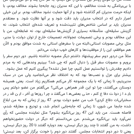
با بی‌برنامگی به شدت مخالفم، با این که مدیران زود جابه‌جا بشوند مخالف بودم، با
اینکه حرمت مدیران کم گذاشته شود و از آنها حمایت نشود مخالف بودم. بر این خیلی
اصرار دارم که در انتخاب مدیران باید دقت شود و بر آنها نظارت شود. و معتقدم
مدیران باید بر اساس شاخص‌های تثبیت‌شده و تعریف شده‌ای انتخاب شوند، نه
گزینش سلیقه‌ای. متأسفانه بسیاری از گزینش‌ها سلیقه‌ای بود، نه ضابطه‌ای، من با
این مخالف بودم و برخی تصمیمات عجولانه، تصمیمات خارج از توان دولت، یا مدیر،
مثل برخی مصوبات استانی،البته من با سفرهای استانی به شدت موافق بودم و الآن
هم موافقم، این را از موفقیت‌ها و کارهای خوب دولت می‌دانم.
مثلاً من دردور دوم سفر پیشنهاد داشتم دیگر مصوبه نداشته باشیم. دور دوم سفر را
برویم و مصوبات سفر قبل را دنبال کنیم که چی شد؟ ببینیم وعد‌هایی که به مردم
دادیم چقدرش را توانستیم عمل کنیم، چرا عمل نشده؟ پیگیری کنیم که عمل بشود.
بیشتر برای عزل و نصب‌ها بود که به اختلاف نظر می‌انجامید ولی من در سبک
مدیریتیم، تا زمانی که با یک مجموعه کار می‌کنم همکاریم زیاد است. یعنی همیشه
دوستان می‌گفتند، چرا تو این قدر همراهی می‌کنی؟ می‌گفتم من عضو دولتم پس
باید از دولت دفاع کنم، حتی بعضی‌ها می‌گفتند چرا روزهای آخر، این قدر در
سخنرانی‌ات دفاع کردی؟ خب من عضو دولت بودم. 47 روز از زمانی که به من ابلاغ
شده جابجا می شوی، تا زمانی که جابه‌جایی انجام شد، و تودیع و معارفه شدم،
فاصله هست. من باید این 47 روز بی‌انگیزه بشوم؟ مثل نماینده مجلسی که رأی
نمی‌آورد باید بی‌انگیزه می‌شدم .من می‌دانستم که دیگر در دولت حضورنخواهم
داشت، به من گفتند تا چند روز دیگر نیستی، بعد دوباره گفتند تا 20 روز دیگر نیستی،
یعنی تا دور دوم انتخابات مجلس. گفتند دور دوم را خودت برگزار کن، بعد نیستی!