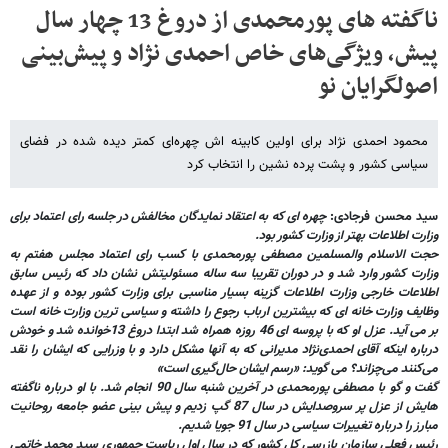
ناگفته های پورمحمدی از دروغ 13 چهار سال
پیش، ویژگی‌های خاص احمدی نژاد و پیش‌بینی
اصولگرایان نو
محمود احمدی نژاد برای اولین کابینه اش چهره‌ای کمتر دیده شده در فضای
سیاسی کشور و پشت پرده نشین را انتخاب کرد
سید محسن فرجادی:
چهره ای که به اعتقاد نمایدگان مخالفش در جلسه رای اعتماد برای
وزارت اطلاعات بهتر از وزارت کشور بود.
حجت الاسلام والمسلمین مصطفی پورمحمدی با کسب رای اعتماد مجلس هفتم به
وزارت کشور وارد شد و در دوران تقریبا سه ساله مسئولیتش نشان داد که رئیس سابق
اطلاعات خارجی وزارت اطلاعات گزینه بسیار مناسبی برای وزارت کشور بوده و از عهده
وظایف وزارت خانه ای که بیشترین ارباب رجوع را داشته و سیاسی ترین وزارت خانه است
بر می آید. عزل او که با پروسه ای 46 روزه همراه شد ابتدا دروغ 13خوانده شد و خودش
درباره اینکه آقای احمدی‌نژاد مدیرانی که به آنها مشکل دارد و با وزرایی که ایشان را نقد
می‌کنند می‌چزاند؟ می گوید: «رسم ایشان حال‌گیری است»
گفت و گو با مصطفی پورمحمدی در آخرین شنبه سال 90 انجام شد. با او درباره ناگفته
هایش از عزل پر سروصدایش در سال 87 گپ زدیم و پیش بینی عضو جامعه روحانیت
مبارز را درباره تغییرات سیاسی در سال 91 جویا شدیم.
رئیس فعلی سازمان بازرسی کل کشور که در سال اول ریاست جمهوری سید محمد خاتمی