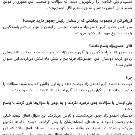
نشنیدم ولی خلاصه آنرا از تلویزیون دیدم. نه سؤالات و صحبت آقای مطهری را موفق
شدم کامل گوش بدهم و نه جواب‌های آقای احمدی‌نژاد را.
ارزیابی‌تان از مجموعه برداشتی که از سخنان رئیس جمهور دارید چیست؟
من نفس حضور آقای احمدی‌نژاد و دعوت مجلس از ایشان را مهم می‌دانم پاسخگویی
را یک موضوع مهم برای کشور می‌دانم.
آقای احمدی‌نژاد پاسخ دادند؟
در همان قالب پاسخگویی زیرا آقای احمدی‌نژاد نمی‌خواست بیاید مجلس تلاش‌هایی
زیادی کردند دوستان آقای احمدی‌نژاد ظرف پنج یا شش ماه تلاش می‌کردند این سئوال
عقیم بماند.
چرا؟
دوست نداشتند آقای احمدی‌نژاد توضیح دهد و به این چالش کشیده شود. سؤالات را
جدی می‌دانستند و نگران این بودند که آقای احمدی‌نژاد نتواند درست جواب بدهد.
ولی ایشان با سؤالات جدی برخورد نکردند و به نوعی با سوال‌ها بازی کردند تا پاسخ
دهند.
دوستان احمدی‌نژاد جدی می‌دانستند و تلاش می‌کردند این سؤال اتفاق نیفتد خیلی
هم زحمت کشیدند و عده‌ای امضا‌هایشان را پس گرفتند. دوباره امضاها تکمیل
می‌شد و هیئت‌رئیسه چند بار وقفه ایجاد کرد و خیلی عملیات اتفاق افتاد که این
جلسه اتفاق نیفتد. به نظر من نفس انجام سؤال خوب بود. سؤال کردن و پاسخ