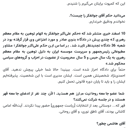
این که کمپوت برایتان می‌گیرم را شنیدم.
می‌دانید حکم آقای جوانفکر را چیست؟.
نخواندم ودقیق خبرندارم.
10 اسفند خبری منتشر شد که «حکم علی‌اکبر جوانفکر به اتهام توهین به مقام معظم
رهبری که چندی پیش در دادگاه بدوی صادر و مورد اعتراض وی قرار گرفته بود در
شعبه 36 دادگاه تجدید‌نظر تایید شد. بر اساس این حکم علی‌اکبر جوانفکر؛ مشاور
مطبوعاتی رئیس‌جمهور و سرپرست موسسه ایران به دلیل توهین به مقام معظم
رهبری به یک سال حبس و 5 سال محرومیت از عضویت در احزاب و گروه‌های سیاسی
محکوم شد.»
حتماً برای دادگاه احراز شده است. ببینید! حالا شما خیلی پیچش ندهید. آقای
احمدی‌نژاد شخصیتش همین است. ایشان مدیری است با این شخصیت. پذیرفته‌ایم
ایشان را و باید تا پایان دوره قانونی تحمل کنیم.
شما عضو جامعه روحانیت مبارز هم هستید. الآن چند نفر از اعضای جامعه قهر
هستند و در جلسه شرکت نمی‌کنند؟
قهر که... دوستانی بعد از انتخابات [ریاست جمهوری] حضور پیدا نکردند. آیت‌الله امامی
کاشانی بودند، آقای ناطق نوری، و آقای روحانی.
آقای هاشمی چطور؟