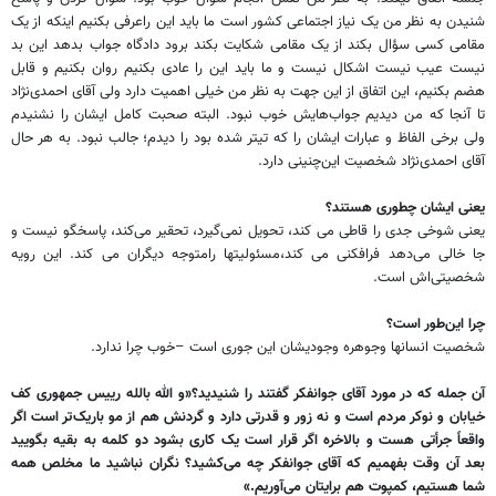
شنیدن به نظر من یک نیاز اجتماعی کشور است ما باید این راعرفی بکنیم اینکه از یک
مقامی کسی سؤال بکند از یک مقامی شکایت بکند برود دادگاه جواب بدهد این بد
نیست عیب نیست اشکال نیست و ما باید این را عادی بکنیم روان بکنیم و قابل
هضم بکنیم، این اتفاق از این جهت به نظر من خیلی اهمیت دارد ولی آقای احمدی‌نژاد
تا آنجا که من دیدیم جواب‌هایش خوب نبود. البته صحبت کامل ایشان را نشنیدم
ولی برخی الفاظ و عبارات ایشان را که تیتر شده بود را دیدم؛ جالب نبود. به هر حال
آقای احمدی‌نژاد شخصیت این‌چنینی دارد.
یعنی ایشان چطوری هستند؟
یعنی شوخی جدی را قاطی می کند، تحویل نمی‌گیرد، تحقیر می‌کند، پاسخگو نیست و
جا خالی می‌دهد فرافکنی می کند،مسئولیتها رامتوجه دیگران می کند. این رویه
شخصیتی‌اش است.
چرا این‌طور است؟
شخصیت انسانها وجوهره وجودیشان این جوری است –خوب چرا ندارد.
آن جمله که در مورد آقای جوانفکر گفتند را شنیدید؟«و الله بالله رییس جمهوری کف
خیابان و نوکر مردم است و نه زور و قدرتی دارد و گردنش هم از مو باریک‌تر است اگر
واقعاً جرأتی هست و بالاخره اگر قرار است یک کاری بشود دو کلمه به بقیه بگویید
بعد آن وقت بفهمیم که آقای جوانفکر چه می‌کشید؟ نگران نباشید ما مخلص همه
شما هستیم، کمپوت هم برایتان می‌آوریم.»