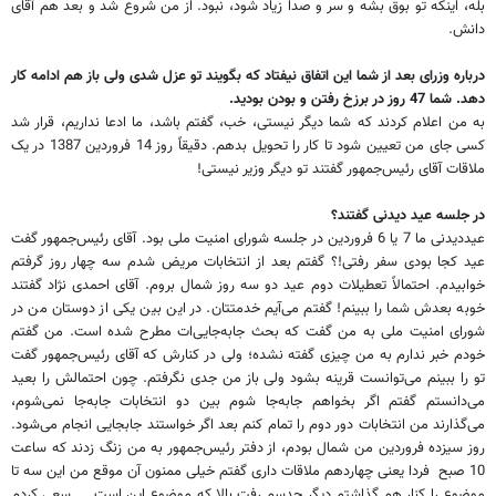
بله، اینکه تو بوق بشه و سر و صدا زیاد شود، نبود. از من شروع شد و بعد هم آقای
دانش.
درباره وزرای بعد از شما این اتفاق نیفتاد که بگویند تو عزل شدی ولی باز هم ادامه کار
دهد. شما 47 روز در برزخ رفتن و بودن بودید.
به من اعلام کردند که شما دیگر نیستی، خب، گفتم باشد، ما ادعا نداریم، قرار شد
کسی جای من تعیین شود تا کار را تحویل بدهم. دقیقاً روز 14 فروردین 1387 در یک
ملاقات آقای رئیس‌جمهور گفتند تو دیگر وزیر نیستی!
در جلسه عید دیدنی گفتند؟
عیددیدنی ما 7 یا 6 فروردین در جلسه شورای امنیت ملی بود. آقای رئیس‌جمهور گفت
عید کجا بودی سفر رفتی!؟ گفتم بعد از انتخابات مریض شدم سه چهار روز گرفتم
خوابیدم. احتمالاً تعطیلات دوم عید دو سه روز شمال بروم. آقای احمدی نژاد گفتند
خوبه بعدش شما را ببینم! گفتم می‌آیم خدمتتان. در این بین یکی از دوستان من در
شورای امنیت ملی به من گفت که بحث جابه‌جایی‌ات مطرح شده است. من گفتم
خودم خبر ندارم به من چیزی گفته نشده؛ ولی در کنارش که آقای رئیس‌جمهور گفت
تو را ببینم می‌توانست قرینه بشود ولی باز من جدی نگرفتم. چون احتمالش را بعید
می‌دانستم گفتم اگر بخواهم جابه‌جا شوم بین دو انتخابات جابه‌جا نمی‌شوم،
می‌گذارند من انتخابات دور دوم را تمام کنم بعد اگر خواستند جابجایی انجام می‌شود.
روز سیزده فروردین من شمال بودم، از دفتر رئیس‌جمهور به من زنگ زدند که ساعت
10 صبح فردا یعنی چهاردهم ملاقات داری گفتم خیلی ممنون آن موقع من این سه تا
موضوع را کنار هم گذاشتم دیگر حدسم رفت بالا که موضوع این است ... سعی کردم