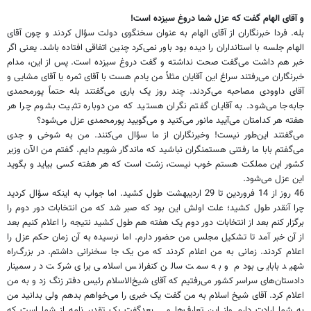
و آقای الهام گفت که عزل شما دروغ سیزده است!
بله. فردا خبرنگاران از آقای الهام به عنوان سخنگوی دولت سؤال کردند و چون آقای
الهام جلسه با استانداران را دیده بود باور نمی‌کرد چنین اتفاقی افتاده باشد. یعنی اگر
خبر هم داشت می‌گفت صحت نداشته و ‌گفت دروغ سیزده است. پس از این، مدام
خبرنگاران می‌رفتند سراغ این آقایان مثلاً من یادم هست با آقای ثمره یا آقای مشایی و
آقای داوودی مصاحبه می‌کردند. چند روز یک باری می‌گفتند بله حتماً پور‌محمدی
جابه‌جا می‌شود. به آقایان گفتم نگران هستید که من دوباره تثبیت بشوم چرا هر
هفته هر کدامتان می‌آیید مانور می‌کنید و می‌گویید پور‌محمدی عزل می‌شود؟
می‌گفتند این‌طور نیست! وخبرنگاران از ما سؤال می‌کنند. من به شوخی و جدی
می‌گفتم بابا ما رفتنی هستمنگران نباشید که ماندگار شویم دایم. گفتم من الآن وزیر
کشور این مملکت هستم خوب نیست، زشت است که هر هفته کسی بیاید و بگوید
این عزل می‌شود.
46 روز از 14 فروردین تا 29 اردیبهشت طول کشید. اما جواب به اینکه سؤال کردید
چرا آنقدر طول کشید؛ علت اولش این بود که صبر شد که من انتخابات دور دوم را
برگزار کنم بعد از انتخابات دور دوم یک هفته هم طول کشید نتیجه را اعلام کنیم بعد
از آن خبر آمد تا تشکیل مجلس من حضور دارم. اما نرسیده به آن زمان حکم عزل را
اعلام کردند. زمانی به من اعلام کردند که من یک جا سخنرانی داشتم. در بزرگ‌راه
شهید بابایی بودم و به سمت سالن کنفرانس اسلامی برای شرکت در سمینار
دادستان‌های سراسر کشور می‌رفتیم که آقای شیخ‌الاسلام رئیس دفتر زنگ زد و به من
اعلام کرد. آقای شیخ اسلام به من گفت یک خبری را می‌خواهم بدهم ولی بدانید من
به شما ارادت دارم واز این تعارف‌ها و... بعدگفت یک تقدیر نامه از شما است که