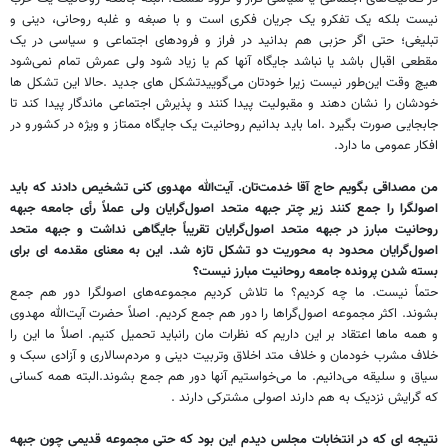
نیست بلکه یک تفکرو یک جریان فکری است و با صبغه و غلبه روحانی، دینی و
تبلیغی؛ حتی اگر حزبی هم بدانید در فراز و فرود‌های اجتماعی و سیاسی در یک
مقطعی اقبال باشد یا نباشد جایگاه آنها کم یا زیاد شود ولی عمرش تمام نمی‌شود
هیچ وقت این‌طور نیست زیرا خودتان می‌گوییدتشکل های جدید .حالا این تشکل ها
خودشان را نشان دهند و مقبولیت پیدا کنند و پذیرش اجتماعی ماندگار پیدا کند تا
جابجایی صورت بگیرد .اما باید بدانیم روحانیت یک جایگاه ممتاز و ویژه در کشورو در
افکار عمومی ما دارد.
من مصداقی بگویم حاج آقا خدمت‌تان. آیت‌الله مهدوی کنی تشخیص دادند که باید
اصولگرا را جمع کنند زیر چتر جبهه متحد اصول‌گرایان ولی عملاً رأی جامعه جبهه
روحانیت مبارز در جبهه متحد اصول‌گرایان تقریباً جایگاهی نداشت و جبهه متحد
اصول‌گرایان محدود به محوریت دو تشکل تازه شد. این به معنای مقدمه ای برای
بسته شدن پرونده جامعه روحانیت مبارز نیست؟
حتماً نیست. ما چه کردیم؟ ما تلاش کردیم مجموعه‌های اصولگرا دور هم جمع
بشوند. اکثر مجموعه اصول‌گراها را دور هم جمع کردیم. اصلاً حضرت آیت‌الله مهدوی
و همه ماها اعتقاد بر این داریم که نظرات مان رانباید تحمیل کنیم. اصلاً ما این را
خلاف مشرب خودمان و خلاف متد اخلاق وتربیت دینی و مردم‌سالاری و آزادی سبک و
سیاق و سلیقه می‌دانیم. ما می‌خواستیم آنها دور هم جمع بشوند.البته همه کسانی
که گرایش نزدیک به هم دارند اصولی مشترکی دارند .
نتیجه ای که در انتخابات مجلس دیدم این بود که حتی مجموعه قدیمی چون جبهه