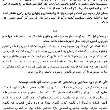
مسئولیت بخش مهمی از برگزاری اجلاس سران سازمان کنفرانس اسلامی را داشت در این
گفت و گو خاطره هایی را بازگو کرده که تا به حال نشنیده اید.
بخش اول و دوم این گفت و گو در حوزه های اجتماعی و ورزشی پیش از این منتشر شده
بود و اینک بخش سیاسی گفت و گو با رئیس سازمان بازرسی کل کشور پیش روی
شماست.
***
در بخش اول گفت و گو چند بار به اجرا نشدن قانون اشاره کردید. به نظر شما چرا قبح
دور زدن قانون در چند سال اخیر شکسته شده است؟
البته شکستن قبح قانون مربوط به حالا نیست؛ بگویید تشدید! چون واقعاً در کشور
از نظر فرهنگی از گذشته تقیدمان به قانون پایین بوده، خوب تربیت نشدیم. از موقعی
که در کشور ما در رژیم‌های گذشته نظام قانون‌گذاری ایجاد شده، چون سلاطین مورد
قبول مردم نبودند، به عنوان یک طبقه ظالم، یا تحمیلی یا مستبد یا وابسته شناخته
شدند. هر چه هم که قانون تصویب می‌شد و مقرراتی گذاشته می‌شد، بخشی از
مبارزه مردم ما با آن رژیم، بی‌قانونی و تمرد و تخلف از قانون بود.
الآن که در دوره سلاطین و پادشاهان که مردم مخالف آنها باشند نیست!
این فرهنگ نهادینه و جاگیر شده است. تا زمان انقلاب. حضرت امام با این فرهنگ
مبارزه کرد. از روز اول انقلاب امام خمینی گفت که اساس قانون است. همه چیز باید
بر اساس قانون باشد. توجه داشته باشید آن موقع که امام گفت قانون به کدام
قانون اشاره داشت؟ آن قانون کدام قانون بود؟ در دوره وقوع انقلاب که قانون
تصویب نکرده بودیم، جمهوری اسلامی تازه تشکیل شده بود، ما قانونی نداشتیم،