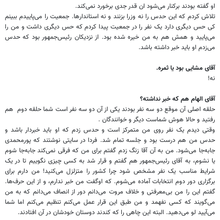
او گفته بودند برکنار می‌شود ان قدر جدی برخورد نمی‌کند.
تلاش کردم که این حدس را نه وزرا بزنند و نه استاندار‌ها. جمعیت را می‌پاییدم ببینم
کی حس دیگری دارد یک نفر را در جمعیت پیدا کردم که حس دیگری داشت و من را
می‌پایید و همش هم به من خیره شده بود. از نزدیکان رئیس‌جمهور بود که حدس
می‌زدم او باید خبر داشته باشد.
آقای مشایی بود یا ثمره.
نه!
آقای الهام هم که خبر نداشته؟
حلقه اصلی آن موقع دو سه نفر بودند یکی از آن دو سه نفر است شما حلقه دوم هم
رفتید و حالا هوش شماست دیگر و خوانندگان .
وقتی دیدم یک نفر روی من متمرکز است و حدس زدم که او باید خبردار باشد و
حدس من هم درست بود و جلسه تمام شد. فردا در سایتی نوشتند که پور‌محمدی
جابه‌جا می‌شود. من به آن آقا زنگ زدم گفتم برای من که فرقی نمی‌کند جابه‌جا شوم
یا نشوم، به آقای رئیس‌جمهور هم گفتم و قرار شد به کسی چیزی نگوییم تا در یک
شرایط مناسب یک نفر مشخص شود چرا کشور را متزلزل می‌کنید! من دارم برای
برگزاری دور دوم انتخابات آماده می‌شوم. که اوگفت من خبر ندارم، و از این حرف‌ها.
گفتم این را من بی‌معرفتی و خلاف مروت می‌دانم دور از انصاف می‌دانم که به من
می‌گویند که کسی نفهمد و من طبق این قرار عمل می‌کنم تنظیم می‌کنم اما شما
می‌آیید لو می‌دهید. البته این چاهی را که کندند دوستان خودشان در آن افتادند.