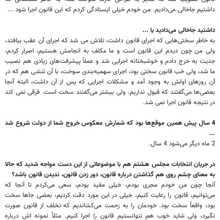
داشتیم جاخالی می‌دادیم. من خودم خیلی ایستادگی کردم که این قانون اجرا شود ...
‌داشتید جاخالی می‌دادید یا ...
به خاطر سختی‌هایی که اجرای قانون داشت، تلاش می شد که اجرای آن عقب بیافتد،
ولی من چون دیدم این قانون است و ما مکلف به انجامش هستیم، اصرار کردم،
جدیت به خرج دادم و خوشبختانه اجرایی شد و عملاً پیشرفت‌های زیادی هم نصیب
ما شد، ولی خب قانون سختی بود، اجرای سهمیه‌بندی سوخت، با آن تنشی هم که در
آن روزهای اولش به وجود آمد و مشکلات اجرایی که پس از آن داشت، البته آنجا
بعضی‌ها می‌گفتند که قبول نداریم. ولی بیشتر می‌گفتند سخت است. فرقی نمی کند
در نتیجه قانون اجرا نمی شد.
4 سال پیش همین موقع‌ها بود که شمارش معکوس خروج شما از دولت شروع شد
...
2 ماه دیگر می‌شود 4 سال.
در جریان انتخابات مجلس هشتم هم با موضوعاتی از این دست مواجه شدید که حالا
به معنای چشم روی هم گذاشتن درباره قانون،‌ دور زدن قانون، ندیدن قانون باشد؟
آنجا چون من خودم مجری بودم، خیلی مقید بودم، سعی می‌کردم تا آنجا که
می‌توانیم، قانون را رعایت کنیم، خیلی در این مورد دقت کردیم، بعضی جاها سخت
بود، واقعاً سخت بود. خودمان را به زحمت می‌کشاندیم که تخلف از قانون صورت
نگیرد، ولی شاید خوب هم نتوانستیم قانون را اجرا کنیم. مثلاً نمونه اش درباره