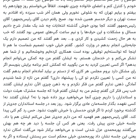
خودم را کنترل کنم و اعضای خانواده چیزی نفهمند. اتفاقاً می‌خواستم روز چهاردهم راه
بیفتم و بیایم تهران که به شلوغی نخورم ولی همان آخر شب سیزده راه افتادم به
سمت تهران و دیگر حدسم همین شده بود. صبح رفتم دیدن آقای رئیس‌جمهور؛ آقای
رئیس‌جمهور گفتند کجا بودی خوش گذشته انتخابات چه شد یک مقدار شرح دادیم
مسائل و مشکلات و این حرف‌ها را و نیم ساعت گپ‌های عمومی بود گفتند که خب
به هر حال زحمت کشیدی و کار کردی و... بعد هم گفتند که من تصمیم دارم یک
جابه‌جایی انجام بدهم در وزارت کشور. گفتم خیلی خوب تصمیم شماست ما هم تا
اینجا که توانسته‌ایم توفیقی بوده است همکاری کرده‌ایم وخوشحالیم و از شما هم
تشکر می‌کنم و در خدمتان هستم. به ایشان گفتم من چه کمکی می‌توانم انجام
بدهم؟ اگر کسی تعیین کردید به من بگویید که کمکش کنم برنامه برایش بنویسم اگر
رای مشکل دارد بروم مجلس هر کاری که از دستم بر بیاید آماده‌ام انجام بدهم گفت
نه من کسی را تعیین نکردم تو کی را پیشنهاد داری؟ گفتم من تازه از شما شنیدم
آمادگی ذهنی ندارم گفتم من فکر نکردم و به ذهن چیزی الآن ندارم ایشان گفتند
خب پس فکر کن گفتم چشم من به ایشان گفتم فردا که جلسه مشترک هیئت دولت
و استانداران را داریم چیزی آنجا می‌خواهید بروز داده شود یا نه؟ ایشان گفتند نه!
کسی نفهمد بگذار جلسه‌مان عادی برگزار شود. روز بعد در جلسه استانداران جدی‌تر از
گذشته برخورد کردم تا اگر فردی حدسش یا خبرش تقویت نشود. حس رد گم کنی پیدا
کند. آقای رئیس‌جمهور هم فهمید که من دارم جدی‌تر عمل می‌کنم ایشان هم پا داد.
جلسه خیلی جدی پیش رفت. یعنی هر کس آن جلسه را دید هر چه هم بهش
می‌گفتند پور‌محمدی عزل شدنی است و می‌خواهد برکنار شود می‌گفت امکان ندارد
یعنی این جلسه نشان داد پور‌محمدی خیلی محکم است سر پستش ایستاده و اگر به