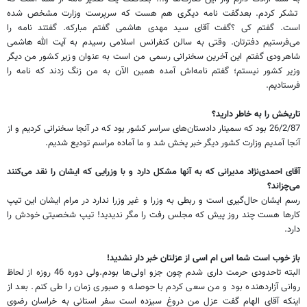
تشکر کردم. بعدگفت نامه دیگری هم هست که سرپرست وزارت مشخص شده
است. گفتم کی ؟گفت آقای سید مهدی هاشمی گفتم مبارکه. گفتند نامه را
می‌فرستیم دفترتان. وقتی به سالن کنفرانس اسلامی رسیدم به آیت الله هاشمی
شاهرودی گفتم این آخرین سخنرانی رسمی من است به عنوان وزیر کشور من دیگر
وزیر کشور نیستم؛ گفتم نامه‌اش آمده همین الآن به من زنگ زدند که نامه را
فرستادیم.
تاریخش را به خاطر دارید؟
26/2/87 بود که سمینار دادستان‌های سراسر کشور بود که در آنجا سخنرانی کردیم و از
آنجا آمدیم وزارت کشور دیگر خبر پخش شد و ما آماده مراسم تودیع شدیم.
آقای احمدی‌نژاد مدیرانی که به آنها مشکل دارد و با وزرایی که ایشان را نقد می‌کنند
می‌چزاند؟
رسم ایشان حال‌گیری است و ربطی به وزرا و غیر وزرا ندارد در مرام ایشان این تیپ
کار‌ها هست چند روز پیش که مجلس رفت را مگر ندیدید! تیپ شخصیتی خودش را
دارد.
باز خوب است شما اس ام اسی از عزلتان خبر دار نشدید!
البته تاحدودی حرمت داری شدم چون جزو اولی‌ها بودم.ولی دوره 46 روزه از لحاظ
روانی آزار‌دهنده بود و من سعی کردم با حوصله و صبوری زمان را طی کنم. بعد از
اینکه آقای الهام گفت عزل من دروغ سیزده است سفر استانی به خراسان رضوی