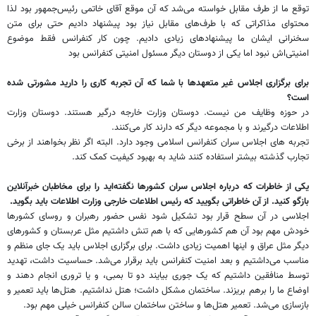
توقع ما از طرف مقابل خواسته می‌شد که آن موقع آقای خاتمی رئیس‌جمهور بود لذا
محتوای مذاکراتی که با طرف‌های مقابل نیاز بود پیشنهاد دادیم حتی برای متن
سخنرانی ایشان ما پیشنهادهای زیادی دادیم. چون کار کنفرانس فقط موضوع
امنیتی‌اش نبود اما یکی از دوستان دیگر مسئول امنیتی کنفرانس بود
برای برگزاری اجلاس غیر متعهد‌ها با شما که آن تجربه کاری را دارید مشورتی شده
است؟
در حوزه وظایف من نیست. دوستان وزارت خارجه درگیر هستند. دوستان وزارت
اطلاعات درگیرند و با مجموعه دیگر که دارند کار می‌کنند.
تجربه های اجلاس سران کنفرانس اسلامی وجود دارد. البته اگر نظر بخواهند از برخی
تجارب گذشته بیشتر استفاده کنند شاید به بهبود کیفیت کمک کند.
یکی از خاطرات که درباره اجلاس سران کشور‌ها نگفته‌اید را برای مخاطبان خبرآنلاین
بازگو کنید. از آن خاطراتی بگویید که رئیس اطلاعات خارجی وزارت اطلاعات باید بگوید.
اجلاسی در آن سطح قرار بود تشکیل شود نفس حضور رهبران و روسای کشور‌ها
خودش مهم بود آن هم کشور‌هایی که با هم تنش داشتیم مثل عربستان و کشور‌های
دیگر مثل عراق و اینها اهمیت زیادی داشت. برای برگزاری اجلاس باید یک جای منظم و
مناسب می‌داشتیم و بعد امنیت کنفرانس باید برقرار می‌شد. حساسیت داشت، تهدید
توسط منافقین داشتیم که یک جوری بیایند دو تا بمبی، و یا تروری انجام دهند و
اوضاع ما را برهم بریزند. ساختمان مشکل داشت؛ هتل نداشتیم. هتل‌ها باید تعمیر و
باز‌سازی می‌شد. تعمیر هتل‌ها و ساختن ساختمان سالن کنفرانس خیلی مهم بود.