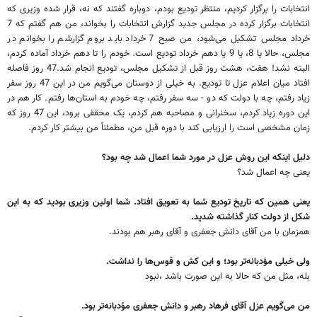
انتخابات را برگزار کردیم، منتظر تودیع بودم، دوباره گفتند که نه، قرار شده وزیری که
انتخابات برگزار کرده در مجلس جدید گزارش انتخابات را بخواند، من هم گفتم که 7
خرداد مجلس تشکیل می‌شود، من صبح 7 خرداد باید بروم گزارشم را بخوانم در
مجلس، حالا یا 8، یا 9 یا دهم خرداد تودیع است. خودم را تا دهم خرداد آماده کردم،
البته نشد! هفت، هشت روز قبل از تشکیل مجلس، تودیع انجام شد.47 روز فاصله
افتاد میان اعلام عزل تا تودیع. به خیلی از دوستان می‌گویم من در این 47 روز سفر
زیاد رفتم، چه با دولت که دو - سه سفر رفتم، چه خودم به استان‌ها رفتم. کار هم در
این دوره زیاد کردم، سخنرانی و مصاحبه هم کردم، یک محققی برود، این 47 روز که
زمان مشخصی است را ارزیابی کند با دوره قبل من، مطمئناً من بیشتر کار کردم.
دلیل اینکه این روش عزل در مورد شما اعمال شد چه بود؟
یعنی چه اعمال شد؟
یعنی همین که تاریخ تودیع شما به تعویق افتاد. شما اولین وزیری بودید که به این
شکل از دولت کنار گذاشته شدید.
همزمان با من آقای دانش جعفری و آقای رهبر هم بودند.
ولی خیلی مؤدبانه‌تر بود؛ و این کش و قوس‌ها را نداشت.
بله، مثل من که حالا به این صورت باشد ،نبود
من می‌گویم عزل آقای فرهاد رهبر و دانش جعفری مؤدبانه‌تر بود.