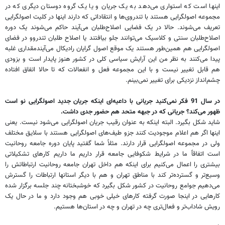
اینها است که استواری می‌دهد به یک جریان و یا یک گروه دوستان دیگری که در
مجموعه اصولگرایی هستند با تند‌روی‌ها و انتقاداتی که دارند اینها در کلیت اصولگرایی
تعریف می‌شوند. حالا در یک فضایی اصلاح‌طلبان می‌آیند حاکم می‌شوند یک دوره
اصلاح‌طلبان سنتی و کلاسیک می‌توانند جلو بیافتند یا اصلاح طلبان تندروو در فضای
اصولگرایی هم همین‌طور هستند یک موقع اصول گرایان رادیکال می‌آیندمقداری غلبه
پیدا می‌کنند به نظر من این آرایش سیاسی کلی در کشور هنوز پایدار است و بزودی
هم قابل تغییر نیست و با این مجموعه فعل و انفعالات که تا حالا اتفاق افتاده
چشم‌انداز نزدیکی برای تغییر نمی‌بینم.
در سال 91 فکر نمی‌کنید جریانی با داعیه‌ای اینکه جریان جدید اصولگرایی نو است
ظهور می‌کند؟ جریانی که در جبهه متحد هم حضور جدی داشت.
شاید شکل بگیرد. البته اینکه به عنوان رقیب جریان اصولگرایی می‌شود نیست. یعنی
اینها اگر هم اعلام موجودیت کنند جزو طیف‌های اصولگرایی هستند با سلایق مختلف
ولی در مجموعه اصولگرایی قرار دارند. مثلاً شما گفتید پایان دوره جامعه روحانیت
است اتفاقاً ما در شرایط شکوفایی جامعه قرار داریم ما داریم کار‌های تشکیلاتی
بیشتری را اعمال می‌کنیم برای اینکه هم داخل تهران جامعه روحانیت ارتباطاتش را
وسیع‌تر و گسترده‌تر کند با مناطق تهران و هم با دیگر استانها ارتباطات را گسترش
می‌دهیم جوامع روحانیت در کشور شکل بگیرد که خوشبختانه چند جلسه برگزار شده
کار‌هایی در اینجا صورت گرفته کار‌های خیلی خوبی هم وجود دارد و ما در حال یک
رویش شاداب‌تر و فعال‌تری چه در تهران و چه در استان‌ها هستیم.