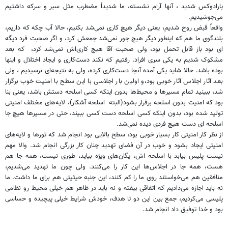
پارادوکس شدید ، آنها آرام نشسته، ما شدیداً مضطرب مثل سیر و سرکه داشتیم
می‌جوشیدیم.
واقعاً قبض روح شدیم، یعنی دیگر هیچ کاری نمی‌شد بکنیم، حالا آب چکه که داریم،
بلندگوی ما هم که اینطور دیگر هیچ جور نمی‌شد جمعش کرد، و اگر صحبت فرد دیگه
ای بود باز قابل تحمل بود، ولی صحبت آقا هیچ کاری‌اش نمی‌شد کرد، که بعد
مشکوک شدیم به یکی سری افراد. رفتیم که نکند دست‌کاری و ایجاد اختلال و اینها
بوده باشد. حالا شاید یکی آمده آنجا دست‌کاری کرده، ولی به نتیجه‌ای نرسیدیم ، ولی
بعد آثار اجلاس آثار خوبی بود،و اولین بار اجلاسی با این سطح با امنیت خوب برگزار
شد، ببینید تمام مسیرها و محیط‌ها بدون اینکه کسی اسلحه دستش باشد، یعنی بنا
بود که امنیت بدون اسلحه برقرار بشود(البته اسلحه آشکار)، لایه‌های مختلف امنیتی
تولید شده بود، بدون اینکه کسی اسلحه دست کسی ببیند، حتی در مسیرها هیچ جا
اسلحه ای دست هیچ فردی دیده نمی‌شد.
از نظر کار امنیتی کار بسیار خوبی بود، سطح بالایی بود انجام شد که تورها و لایه‌های
امنیتی ایجاد بشود و خوب در آن فضای تهدید چنان کار بزرگی انجام شد. والا مهم
نیست پلیس بیابد با اسلحه اش، یگان‌های ویژه بیاید، طوری نیست، همه جا هم
هست، همه جا در اجلاس‌ها این کار را می‌کنند. ولی چون ما تهدید می‌شدیم،
منافقین هم می‌خواستند روی ما را کم کنند، این جنبه حیثیتی هم برای ما داشت. ما
نه باید اجازه می‌دادیم که اتفاقی بیفته و نه باید در ظاهر هم خیلی محیط رو نظامی
پلیسی می‌کردیم، جمع بین این دو تا هدف، خودش شرایط خیلی پیچیده‌ و حساسی
بود و خدا توفیق داد انجام شد.