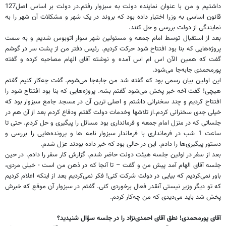
داشتیم و من با عنوان نماینده دولت به سبزوار رفتم.در دولت بر اساس اصل127
قانون اساسی به وزرا اختیار داده بود که بروند در یک شهر و مشکلات آن شهر را به
نمایندگی از دولت بررسی و حل کنند.
بعد از استقبال توسط امام جمعه و مسئولین شهر سوار اتوبوس شدیم و به سمت
پروژه‌هایی که بنا بود افتتاح شود حرکت کردیم. رئیس دفتر من از پشت سر در گوشم
گفت که همین الآن اس ام اس آمده و نوشته آقای الهام مصاحبه کرده و گفته
پور‌محمدی جابه‌جا می‌شود.
این اولین بیان رسمی بود که گفته شد من جابه‌جا می‌شوم. گفت چه‌کار کنیم گفتم
هیچی! گفت آخه خبر پخش می‌شود گفتم بشه. پروژه‌هایی که بنا بود افتتاح شود را
افتتاح کردیم و چند سخنرانی داشتم و اصلی ترین آن در مسجد جامع سبزوار بود که
خیلی جدی سخنرانی کردم.از تلاشها وخدمات دولت گفتم ودفاع کردم بعد از آن هم در
جلساتی که در منزل امام جمعه و فرمانداری بود مسائل را پیگیری و حل کردم. حتی تا
ساعت 1 شب در فرمانداری با فرماندار سبزوار نامه ها و پرونده‌هایی را بررسی و
دستور پیگیری‌ها را دادم. این در حالی بود که خبر داده بودند عزل شدم.
بعد از سفر در اولین جلسه هیئت دولت حاضر شدم. گزارش کار سفر را دادم. در حین
جلسه آقای الهام آمد پیش من و گفت – تا آنجا که در ذهن من است - خیلی مردی،
باور نمی‌کردیم که بیایی در دولت شرکت کنی! فکر نمی‌کردیم بعد از اینکه اعلام کردیم
که تو دیگر وزیر نیستی آنقدر فعال برخوردی کنی. گفتم در سبزوار آن موقع که خبرش
پخش شد باید می‌دیدی که من چه‌کار کردم.
آقای پورمحمدی! نطق آقای احمدی‌نژاد را در جلسه سؤال شنیدید؟