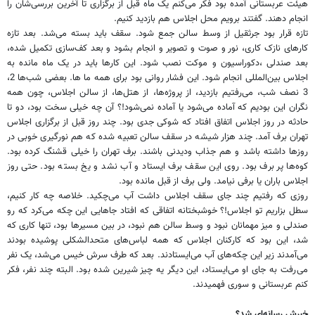
هیئت عربستانی آمده بود فکر می‌کنم یک ماه قبل از برگزاری تا آخرین بررسی‌شان را
انجام دهند. گفتند برویم محل اجلاس هم بازدید کنیم.
تازه قرار بود جرثقیل از وسط سالن جمع شود. سقف باید بسته می‌شد. بعد تازه
کارهای نازک کاری، نور و صوت و تصویر و انجام بشود و بعد کف‌سازی تکمیل شده،
بعد صندلی ،دکوراسیون و موکت نصب شود. این کارها باید در یک ماه مانده به
اجلاس بین‌المللی انجام شود. این فشار روانی بود برای همه ما ها. بعضی شب‌ها 2،
3 نصف شب، می‌رفتیم بازدید، از پروژه‌ها، از هتل‌ها، از سالن اجلاس، چون همه
نگران این بودیم که آماده می‌شود یا آماده نمی‌شود!؟ آن چه خیلی سخت بود، دو تا
حادثه در روز اجلاس اتفاق افتاد که شوکی جدی بود. چند روز قبل از برگزاری اجلاس
تهران برف آمد. چند هزار شیشه در سقف سالن تعبیه شده که هم نورگیری خوبی در
روزها داشته باشد و هم جذاب ودیدنی باشند. برف تهران را خیلی قشنگ کرده بود.
کوه‌ها پر برف بود. روی این سقف برف ایستاد و آب نشد و یخ بسته بود. حتی روز
اجلاس باران یا برفی نیامد. ولی برف از قبل مانده بود.
روزی که رفتیم چند جای سقف اجلاس داشت آب می‌چکید. خلاصه چه کار کنیم،
سطل بزاریم تو اجلاس!؟ خوشبختانه اتفاقی که افتاد جاهایی این چکه می‌کرد که رو
صندلی و میز مهمانان نبود و وسط سالن هم نبود، در بین مسیرها بود، تنها کاری که
شد، این بود که کارکنان اجلاس که همه لباس‌های متحدالشکلی پوشیده بودند
می‌آمدند زیر این ‌چکه‌های آب می‌ایستادند. بعد که طرف سرش خیس می‌شد، یک نفر
می‌رفت به جای او می‌ایستاد، این دیگر یه چیز شیرین شده بود. البته چند نفر، فکر
کنم عربستانی و سوری‌ فهمیدند.
خبرش رسانه‌ای شد؟