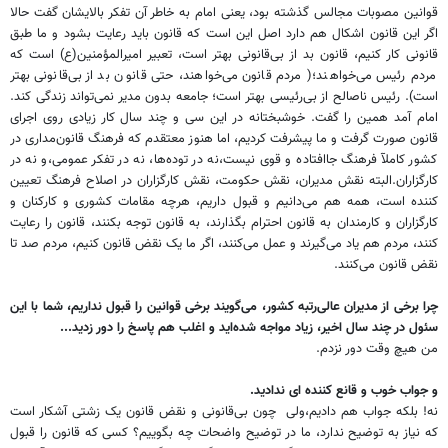
قوانین مصوبات مجالس گذشته بود، یعنی امام به خاطر آن تفکر بالایشان گفت حالا
اگر این قانون اشکال هم دارد اصل این است که قانون باید رعایت بشود و ما طبق
قانونی کار ‌کنیم، قانون بد از بی‌قانونی بهتر است، تعبیر امیرالمؤمنین(ع) است که
مردم رئیس می‌خواهند؛( مردم قانون می‌خواهند، حتی قانون بد از بی‌قانونی بهتر
است). رئیس ناصالح از بی‌رئیسی بهتر است؛ جامعه بدون مدیر نمی‌تواند زندگی کند.
امام آمد همین را گفت. خوشبختانه در این سی و چند سال کار زیادی روی اجرای
قانون صورت گرفت و ما پیشرفت کردیم، اما هنوز معتقدم که فرهنگ قانون‌مداری در
کشور کاملآ فرهنگ جاافتاده و قوی‌ نیست،نه در توده‌ها، نه در تفکر عمومی،و نه در
کارگزاران.البته نقش مدیران، نقش حکومت، نقش کارگزاران در اصلاح فرهنگ تعیین
کننده است، همه هم می‌دانیم و قبول داریم، هرچه مقامات کشوری و کارکنان و
کارگزاران و کارمندان به قانون احترام بگذارند، به قانون توجه بکنند، قانون را رعایت
کنند، مردم هم یاد می‌گیرند و عمل می‌کنند، اگر ما یک نقض قانون کنیم، مردم صد تا
نقض قانون می‌کنند.
چرا برخی از مدیران عالی‌رتبه کشور، می‌گویند برخی قوانین را قبول نداریم، شما با این
سئول در چند سال اخیر، زیاد مواجه شده‌اید و اغلب هم پاسخ را دور زدید...
من هیچ وقت دور نزدم.
و جواب خوب و قانع کننده ای ندادید.
نه! بلکه جواب هم دادیم،ولی چون بی‌قانونی و نقض قانون یک زشتی آشکار است
که نیاز به توضیح ندارد، ما در توضیح واضحات چه بگوییم؟ کسی که قانون را قبول