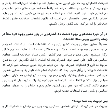
تبلیغات انتخاباتی بود که برای اولین سال ممنوع شد و نامزدها نمی‌توانستند به در و
دیوار پوستر و عکس بچسبانند. دیدم که واقعاً سخته، من دستور دادم اما دیدم
نمی‌توانیم خوب اجرا کنیم، البته من اعتقاد دارم آن قانون خوبی نیست، ولی باید
احترام بگذاریم، یعنی واقعیتش این است که قانون تبلیغات انتخابات فضای نشاط
انتخاباتی را کم می‌کند؛ باید فکری برایش بکنیم.
در آن دوره بحث‌هایی وجود داشت که فشارهایی بر وزیر کشور وجود دارد مثلآ در
رابطه با تعیین رییس ستاد انتخابات
معمولاً معاون سیاسی وزارت کشور رئیس ستاد انتخابات است. از گذشته که یادم
می‌آید همین رویه بوده است. و یک دوره طولانی است که انتخابات به این شکل
برگزار می‌شود. یعنی معاون سیاسی وزیر کشور، رئیس ستاد انتخابات است. معاون
سیاسی من آقای علی جنتی بود. فشار آوردند که ایشان را کنار بگذاریم. این موضوع
مربوط به قبل از انتخابات شوراها بود، من دیدم شرایط خوبی نیست، صبر کردم که
انتخابات شوراها را برگزار کنیم، بعد که انتخابات تمام شد، ناچار به جابه‌جایی شدیم.
آقای ثمره هاشمی طبق پیشنهاد رئیس جمهور، وبه دستور ایشان به عنوان معاون
سیاسی وزارت کشور انتخاب شد. البته خود آقای ثمره زیاد راغب نبود، ولی آقای رئیس
جمهور تاکید کردند که من هم برای ایشان حکم زدم.و ایشان را به عنوان معاون
سیاسی و رئیس ستاد انتخابات نصب کردم.
پس اولویت یک شما نبودند؟
اولویت دو هم نبودند، ایشان شخص محترمی بود، ولی من چندان با فعالیت کار و