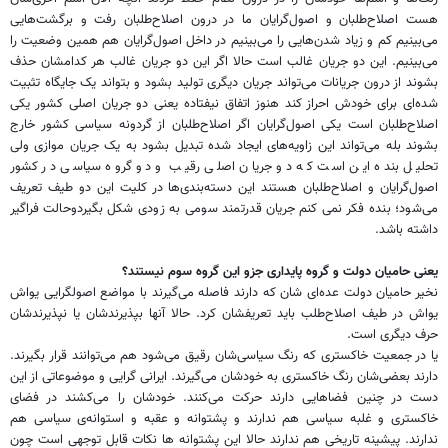
هست اصلاح‌طلبان و اصول‌گرایان ما در درون اصلاح‌طلبان رفت و برگشت‌هایی
می‌بینیم کم و زیاد شدن‌هایی را می‌بینیم در داخل اصول‌گرا‌یان هم همین وضعیت را
می‌بینیم. این دو جریان غالب است حالا اگر این دو جریان غالب هر کدامشان حذف
بشوند از درون جریانات می‌تواند جریان دیگری تولید بشود و بتواند یک جایگاه تثبیت
شده‌ای برای خودش احراز کند هنوز اتفاق نیفتاده یعنی دو جریان اصلی کشور یکی
اصلاح‌طلبان است یکی اصول‌گرایان اگر اصلاح‌طلبان از گردونه سیاسی کشور خارج
بشوند بله می‌تواند این زاویه‌های ایجاد شده تبدیل بشود به یک جریان موازی ولی
تحلیل بنده این است که دو جریان اصلی رقیب و دو گروه سیاسی در کشور
اصول‌گرایان و اصلاح‌طلبان هستند این دسته‌بندی‌ها در کلیت این دو طیف تعریف
می‌شود؛ بنده فکر نمی کنم جریان قدرتمند سومی به زودی شکل بگیردوحالت فراگیر
داشته باشد.
یعنی حامیان دولت و گروه پایداری جزو این گروه سوم نیستند؟
نخیر حامیان دولت عده‌ای شان که دارند فاصله می‌گیرند با مواضع اصولگرایی یواش
یواش در طیف اصلاح‌طلب باید تعریفشان کرد. حالا آنها بپذیرند‌شان یا نپذیرندشان
حرف دیگری است.
یا در جمعیت خاکستری که رنگ سیاسی‌شان رقیق می‌شود هم می‌توانند قرار بگیرند.
دارند بعضی‌شان رنگ خاکستری به خودشان می‌گیرند. ایرانی گرایی و موضوعاتی از این
دست در چنین فضا‌هایی دارند حرکت می‌کنند. خودشان را می‌کشند در فضای
خاکستری و غلبه سیاسی هم ندارند و پشتوانه و عقبه و استوانه‌ی سیاسی هم
ندارند. پیشینه تاریخی هم ندارند حالا این پشتوانه ها نکات قابل توجهی است چون