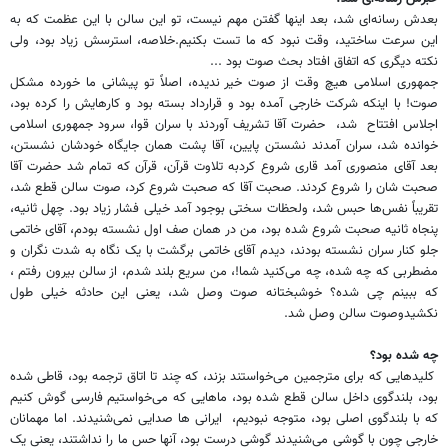
بعدش رسانه‌ای شد، بعد اینها گفتن مهم نیست، تو این سالن با این عظمت که به
این سرعت ساختید، وقت نبود که ما تست بکنیم.خلاصه، استرسش زیاد بود، ولی
نکته دیگری که اتفاق افتاد بحث صوت بود ...
جمهوری اسلامی هیچ وقت از صوت خیر ندیده، اصلاً تو پیشانی ما خورده مشکل
صوت! با اینکه شرکت خارجی آمده بود و قرارداد بسته بود و کارهایش را کرده بود،
اجلاس افتتاح شد، حضرت آقا تشریف آوردند با سران قوا، سرود جمهوری اسلامی
خوانده شد، سران آمدند نشستن پایین، آقا پشت همان جایگاه خودشان نشستن،
بعد آقای منصوری آمد قاری شروع کردبه تلاوت قرآن، قرآن که تمام شد حضرت آقا
صحبت شان را شروع کردند. صحبت آقا که صحبت شروع کرد، صوت سالن قطع شد،
تقریباً نفس‌ها حبس شد، ولحظات سختی بوجود آمد خیلی فشار زیاد بود. چهل ثانیه،
پنجاه ثانیه صحبت شروع شده بود، من در همان صف اول نشسته بودم، آقای خاتمی
جلو کنار سران نشسته بودند، دیدم آقای خاتمی برگشت با یک نگاه به شدت نگران و
مضطربی که چه شده، چه می‌کنید شما!، من سریع بلند شدم، از سالن بیرون رفتم ،
که ببینم چی شده؟ خوشبختانه صوت وصل شد، یعنی این حادثه خیلی طول
نکشیدوصوت سالن وصل شد.
چه شده بود؟
کلیدهایی که برای مترجمین می‌خواستند بزند، که چند تا اتاق ترجمه بود، قاطی شده
بود، بلندگوی داخل سالن قطع شده بود، ماهایی که می‌خواستیم فارسی گوش کنیم
که با بلندگوی اصلی بود، متوجه نبودیم، ایرانی ها صدایی نمی‌شنیدند. اما مهمانان
خارجی چون با گوشی می‌شنیدند گوشی درست بود، آنها حس ما را نداشتند، یعنی یک