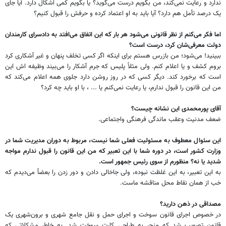
ندارد و رعایت نمی‌کند، من بگویم درست می‌گوید؟ یا بگویم کمی اشکال دارد. آیا جای
یک درصد تأمل هم دارد؟ آیا باید به او اعتماد کرده و حرفش را قبول کنیم؟
اما فکر می‌کنم از نظر قانونی می‌شود هر بار که این اتفاق می‌افتد به دادسرای کارمندان
دولت معرفی‌شان کرد، درست است؟
ببینید! می‌شود؛ من بازرس هستم برای اینکه اگر کسی تخلف پنهان و غیر آشکاری کرد
بروم کشف و یا اعلام کنم. ولی مثلاً پلیس که جرم آشکار را می‌بیند وظیفه اش این
است که برخورد کند. دیگر کسی که در روز روشن دارد جلوی همه اعلام می‌کند که
من این قانون را قبول ندارم، یا رعایت نمی‌کنم یا ... ، با او باید چه کرد؟
آقای پورمحمدی این نشانه چیست؟
ضعف مدنیت وعقب ماندگی فرهنگی واجتماعی.
این سئوال معطوف به مسئولیت فعلی شما نیست، مربوط به دوران مدیریت شما در
وزارت کشور است، در دوره شما با این تعبیر که من این قانون را قبول ندارم مواجه
شدید یا نه؟ منظورم از سوی رئیس جمهور است.
به این تعبیر، به این غلظت نبوده، ولی جاخالی دادن و دور زدن را بعضاً می‌دیدم که
خب از همان نقاط محل مناقشه ماست.
مصداقی در ذهن دارید؟
در خصوص اجرای قانون سوخت و اجرای حمل و نقل جامع شهری و برون‌شهری یک
قانون تصویب شد که منجر به طراحی کارت سوخت شد. به خاطر مشکلاتی که