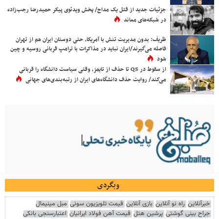
جزئیات جدید از قتل یک مداح/ پخش ویدئوی پیکر حمیدرضا رجب‌زاده
در شبکه‌های معاند
ظریف: بدون مدیریت تنش با آمریکا، حتی دوستان ایران هم از تهران
فاصله می‌گیرند/ایران نباید در مذاکرات با ترامپ قربانی روسیه و چین
شود
از سقوط در QS تا حذف از تایمز، وقتی سیاست دانشگاه را قربانی
می‌کند/ روایت حذف دانشگاه‌های ایران از رتبه‌بندی‌های جهانی
وبگردی
خبرآنلاین
راه نو آنلاین
بازی آنلاین
قیمت تلویزیون سونی
مبل مینیمال
جراح بینی گوشتی
پرشین هتل
قیمت آهن فولاد ایرانیان
اعتبارسنجی بانکی