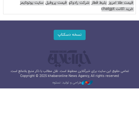
قیمت طلا امروز
بلیط قطار
شرکت رادوکو
قیمت پروفیل
سایت یوتوتایمز
خرید اکانت chatgpt
نسخه دسکتاپ
تمامی حقوق این سایت برای خبرآنلاین محفوظ است. نقل مطالب با ذکر منبع بلامانع است.
Copyright © 2025 khabaronline News Agancy, All rights reserved
طراحی و تولید: نستوه