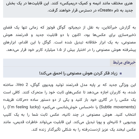
هنری مختلف مانند انیمه و کمیک «ریمیکس» کنند. این قابلیت‌ها در یک بخش
جدید به نام «Create» در دسترس قرار خواهند گرفت.
به گزارش خبرآنلاین، به نقل از دیجیاتو، گوگل فوتوز که زمانی تنها یک فضای
ذخیره‌سازی برای عکس‌ها بود، اکنون با دو قابلیت جدید و قدرتمند هوش
مصنوعی، به یک ابزار خلاقانه تبدیل شده است. گوگل با این اقدام، ابزارهای
پیشرفته هوش مصنوعی را در اختیار بیش از ۱.۵ میلیارد کاربر خود قرار می‌دهد.
خبرهای مرتبط
زیاد فکر کردن هوش مصنوعی را احمق‌ می‌کند!
این ویژگی جدید که بر پایه مدل قدرتمند تولید ویدیوی گوگل، Veo 2، ساخته
شده، به کاربران اجازه می‌دهد تا عکس‌های ثابت خود را متحرک کنند. کافی است
یک عکس را در گالری خود باز کنید و یکی از دو دستور ساده «حرکات ظریف»
(Subtle movements) یا «احساس خوش‌شانسی می‌کنم» (I’m feeling lucky) را
انتخاب کنید. هوش مصنوعی در چند ثانیه، عکس ثابت شما را به یک کلیپ
ویدیویی ۶ ثانیه‌ای و پویا تبدیل می‌کند. این قابلیت می‌تواند خاطرات قدیمی، مانند
عکس لبخند یک عزیز ازدست‌رفته را به شکلی تأثیرگذار زنده کند.