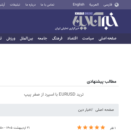
فارسی
العربية
English
تماس با ما
درباره ما
تبلیغات
آرشی
صفحه اصلی
سیاست
اقتصاد
فرهنگ
جامعه
بین‌الملل
ورزش
تا
مطالب پیشنهادی
ترید EURUSD با اسپرد از صفر پیپ
صفحه اصلی
اخبار دین
۲۱ اردیبهشت ۱۴۰۵ - ۱۸:۵۰
۱ نفر