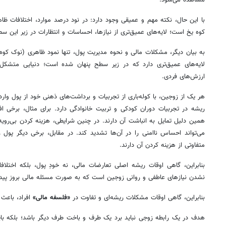
با این حال، نکته مهم و عمیقی وجود دارد: در نود درصد موارد، اختلافات ظا
کوه یخ است؛ لایه‌های عمیق‌تری از نیازها، احساسات و انتظارات در زیر این س
به بیان دیگر، مشکلات مالی و نحوه مدیریت پول، تنها نمود ظاهری (نوک کوه 
لایه‌های عمیق‌تری دارد که در زیر سطح پنهان شده است؛ دنیایی متشکل از 
ارزش‌های فردی.
هر یک از زوجین، با کوله‌باری از تجربیات و برداشت‌های ذهنی خود از پول وا
ریشه در تجربیات دوران کودکی و تربیت خانوادگی دارد. برای مثال، برخی افر
همین دلیل تمایل به انباشت آن دارند. در چنین شرایطی، هزینه کردن بی‌رویه
می‌تواند احساس ناامنی را در آن‌ها تشدید کند. در مقابل، برخی دیگر پول ر
متفاوتی از هزینه کردن آن دارند.
بنابراین، گاهی اوقات ریشه اصلی تعارضات مالی، نه خودِ پول، بلکه اختلافا
نشدن نیازهای عاطفی و روانی زوجین است که به صورت مسئله مالی بروز پیدا 
بنابراین، گاهی اوقات مشکلات ریشه‌ای و تفاوت در
«فلسفه مالی»
افراد، باعث 
هدف در یک رابطه زوجی نباید برد یک طرف و باخت طرف دیگر باشد؛ بلکه با