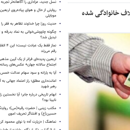
نسل جدید، عزاداری را آگاهانه‌تر تجربه 
روایتی از حال و هوای پیاده‌روی اربعین
اف خانوادگی‌ شده
موبایلی
حدیث روز| چرا خداوند تظاهر به فقر را 
چگونه چاووشی‌خوانی به نماد بدرقه و اس
تبدیل شد؟
نماز فقط یک 
رقم می‌زند
اربعین پدیده‌ای فراتر از یک آیین مذهب
اجتماع سالانه جهان+ عکس‌های رسانه‌
آیا به یارانه و سود سهام عدالت خمس 
امانت‌داری مطلق؛ راز اعتماد جهانی به آی
رهبر شهید
ابهام تاریخی درباره جابر؛ آیا نخستین زائ
نابینا بود؟
مکتب زینبی | حضرت رقیه(س)؛ روایتگ
حسین(ع) و افشاگر تحریف اموی
نماهنگ | «زیارت آه» با نوای محمود کر