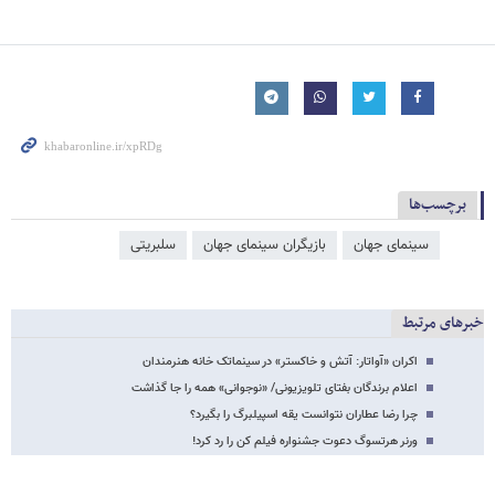
برچسب‌ها
سینمای جهان
بازیگران سینمای جهان
سلبریتی
خبرهای مرتبط
اکران «آواتار: آتش و خاکستر» در سینماتک خانه هنرمندان
اعلام برندگان بفتای تلویزیونی/ «نوجوانی» همه را جا گذاشت
چرا رضا عطاران نتوانست یقه اسپیلبرگ را بگیرد؟
ورنر هرتسوگ دعوت جشنواره فیلم کن را رد کرد!