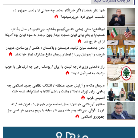
در بحث مشارکت کنید
شما نظر بدهید/ اگر خبرنگار بودید چه سوالی از رئیس جمهور در
نشست خبری فردا می‌پرسیدید؟
ابوالفتح: حتی زمانی که می‌گوییم مذاکره نمی‌کنیم، در حال مذاکره
هستیم/ برجام برای ایران معجزه بود/ چون برجام به سود ایران بود آمریکا
از آن خارج شد
نماز جماعت سران ترکیه، عربستان و پاکستان + عکس / بن‌سلمان، شهباز
شریف و اردوغان پس از امضای پیمان دفاع مشترک نماز خواندند
راز دشمنی وزیرخارجه لبنان با ایران / یوسف رجی چه ارتباطی با حزب
نزدیک به اسرائیل دارد؟
«پیمان مکه» و آرایش جدید منطقه / ائتلاف نظامی جدید اسلامی چه
پیامی برای تهران دارد؟ / مثلث ریاض، آنکارا و اسلام‌آباد علیه خلاء
امنیتی غرب
سناتور آمریکایی خواهان ارسال اسلحه برای شورش در ایران شد / تد
کروز: فرقی نمی‌کند پسر شاه روی کار بیاید یا مریم رجوی، هر کسی جز
جمهوری اسلامی