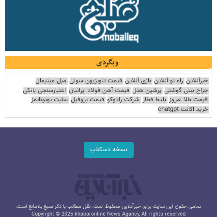
وبگردی
خبرآنلاین
راه نو آنلاین
بازی آنلاین
قیمت تلویزیون سونی
مبل مینیمال
جراح بینی گوشتی
پرشین هتل
قیمت آهن فولاد ایرانیان
اعتبارسنجی بانکی
قیمت طلا امروز
بلیط قطار
شرکت رادوکو
قیمت پروفیل
سایت یوتوتایمز
خرید اکانت chatgpt
نسخه دسکتاپ
تمامی حقوق این سایت برای خبرآنلاین محفوظ است. نقل مطالب با ذکر منبع بلامانع است.
Copyright © 2025 khabaronline News Agancy, All rights reserved