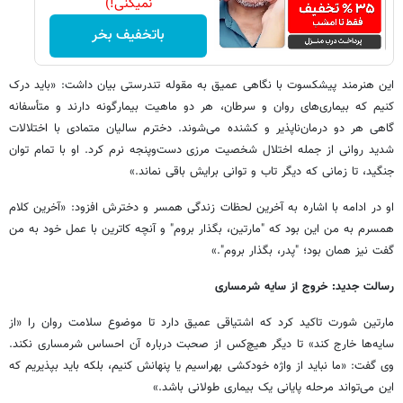
نمیکنی!)
باتخفیف بخر
این هنرمند پیشکسوت با نگاهی عمیق به مقوله تندرستی بیان داشت: «باید درک
کنیم که بیماری‌های روان و سرطان، هر دو ماهیت بیمارگونه دارند و متأسفانه
گاهی هر دو درمان‌ناپذیر و کشنده می‌شوند. دخترم سالیان متمادی با اختلالات
شدید روانی از جمله اختلال شخصیت مرزی دست‌وپنجه نرم کرد. او با تمام توان
جنگید، تا زمانی که دیگر تاب و توانی برایش باقی نماند.»
او در ادامه با اشاره به آخرین لحظات زندگی همسر و دخترش افزود: «آخرین کلام
همسرم به من این بود که "مارتین، بگذار بروم" و آنچه کاترین با عمل خود به من
گفت نیز همان بود؛ "پدر، بگذار بروم".»
رسالت جدید: خروج از سایه شرمساری
مارتین شورت تاکید کرد که اشتیاقی عمیق دارد تا موضوع سلامت روان را «از
سایه‌ها خارج کند» تا دیگر هیچ‌کس از صحبت درباره آن احساس شرمساری نکند.
وی گفت: «ما نباید از واژه خودکشی بهراسیم یا پنهانش کنیم، بلکه باید بپذیریم که
این می‌تواند مرحله پایانی یک بیماری طولانی باشد.»