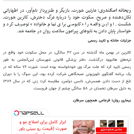
ریحانه اسکندری:
مارتین شورت، بازیگر و طنزپرداز نام‌آور، در اظهاراتی
تکان‌دهنده و صریح، سکوت خود را درباره مرگ دخترش، کاترین شورت،
شکست. او این واقعه را «کابوسی برای تمام خانواده» توصیف کرد و
خواستار پایان دادن به تابوهای پیرامون سلامت روان در جامعه شد.
جزئیات حادثه و تایید رسمی
کاترین در بهمن ماه گذشته در سن ۴۲ سالگی، در محل سکونت خود واقع در
تپه‌های هالیوود درگذشت. دفتر پزشکی قانونی شهرستان لس‌آنجلس به طور
رسمی تایید کرد که علت مرگ وی خودخواسته بوده است. شورت ۷۶ ساله که در
یک برنامه گفتگوی تلویزیونی صبحگاهی شرکت کرده بود، این سوگ را با دوران
تلخ از دست دادن همسرش، نانسی دولمن، مقایسه کرد؛ زنی که در سال ۱۳۸۹
به دلیل سرطان تخمدان در ۵۸ سالگی چشم از جهان فروبست.
بیماری روان؛ فرجامی همچون سرطان
ابزار کامل برای اصلاح مو و
صورت (قیمت رو ببینی باور