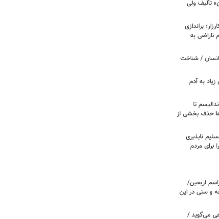
ن» تألیف ولی
ار؛ براندازی
ناراضی به
انسان / شناخت
زیاد به آدم
ندالیسم تا
ها حذف بخشی از
سلیم ناپذیری
ا برای مردم
اسم اربعین/
ه و سنی در این
ی می‌گوید /