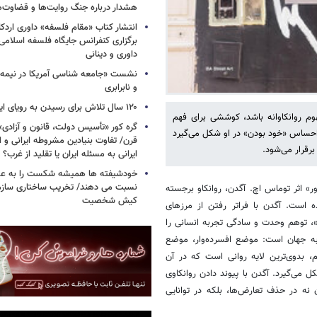
هشدار درباره جنگ روایت‌ها و قضاوت‌ه
انتشار کتاب «مقام فلسفه» داوری اردکان
برگزاری کنفرانس جایگاه فلسفه اسلامی با
داوری و دینانی
نشست «جامعه شناسی آمریکا در نیمه 
و نابرابری
۱۲۰ سال تلاش برای رسیدن به رویای ایرانی
وم روانکاوانه باشد، کوششی برای فهم
گره کور «تأسیس دولت، قانون و آزادی
 احساس «خود بودن» در او شکل می‌گیرد
قرن/ تفاوت بنیادین مشروطه ایرانی و ا
رقرار می‌شود.
ایرانی به مسئله ایران یا تقلید از غرب؟
خودشیفته ها همیشه شکست را به عوا
نسبت می دهند/ تخریب ساختاری سازمان
 اثر توماس اچ. آگدن، روانکاو برجسته
کیش شخصیت
 است. آگدن با فراتر رفتن از مرزهای
»، توهم وحدت و سادگی تجربه انسانی را
ربه جهان است: موضع افسرده‌وار، موضع
، بدوی‌ترین لایه روانی است که در آن
 می‌گیرد. آگدن با پیوند دادن روانکاوی
 نه در حذف تعارض‌ها، بلکه در توانایی