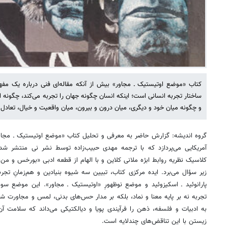
کتاب «موضع اوتیستیک ـ مجاور» بیش از آنکه مقاله‌ای فنی درباره یک مفه
ساختار تجربه انسانی است؛ اینکه انسان چگونه جهان را تجربه می‌کند، چگونه
و چگونه میان خود و دیگری، میان درون و بیرون، میان واقعیت و خیال، تعادل ب
گروه اندیشه: گزارش حاضر به معرفی و تحلیل کتاب «موضع اوتیستیک ـ مجاور»
آمریکایی می‌پردازد که با ترجمه مهدی حبیب‌زاده توسط نشر نی منتشر شده
کلاسیک نظریه روابط ابژه ملانی کلاین و با الهام از قطعه ادبی «بورخس و من
زیر سؤال می‌برد. ایده مرکزی کتاب، تبیین سه شیوه بنیادین و هم‌زمانِ تج
پارانوئید ـ اسکیزوئید و موضع نوظهورِ «اوتیستیک ـ مجاور». این موضع سوم
تجربه نه بر پایه معنا و نماد، بلکه بر مدار حس‌های بدنی، لمس و مجاورت شکل
به ادبیات و فلسفه، ذهن را فرآیندی پویا و دیالکتیکی می‌داند که سلامت آن
زیستن با این تناقض‌های چندلایه است.