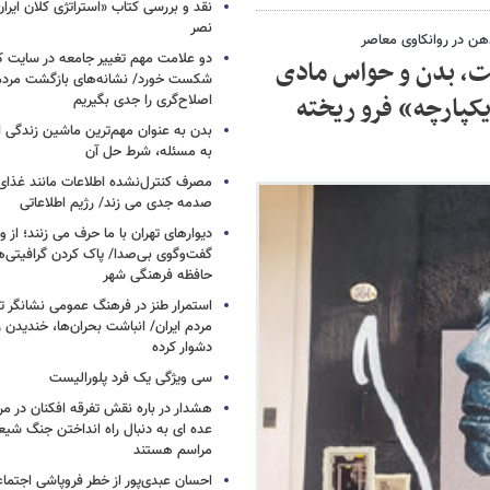
نقد و بررسی کتاب «استراتژی کلان ایرا
نصر
دو علامت مهم تغییر جامعه در سایت کارز
وست، بدن و حواس مادی
شکست خورد/ نشانه‌های بازگشت مردم 
کپارچه» فرو ریخته
اصلاح‌گری را جدی بگیریم
بدن به عنوان مهم‌ترین ماشین زندگی 
به مسئله، شرط حل آن
مصرف کنترل‌نشده اطلاعات مانند غذای 
صدمه جدی می زند/ رژیم اطلاعاتی
دیوارهای تهران با ما حرف می زنند؛ از و
گفت‌وگوی بی‌صدا/ پاک کردن گرافیتی‌
حافظه فرهنگی شهر
استمرار طنز در فرهنگ عمومی نشانگر ت
مردم ایران/ انباشت بحران‌ها، خندیدن ر
دشوار کرده
سی ویژگی یک فرد پلورالیست
هشدار در باره نقش تفرقه افکنان در مر
عده ای به دنبال راه انداختن جنگ شیع
مراسم هستند
احسان عبدی‌پور از خطر فروپاشی اجتماع