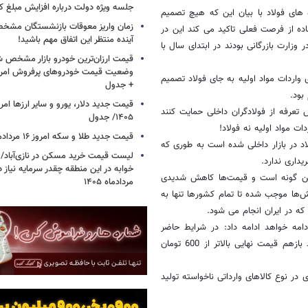
جلسه ویژه دولت درباره افزایش مبلغ کا
های فولاد با بیان این که هیچ تصمیم
زمان واریز معوقات بازنشستگان مشخ
ده از فرصت فعلی تاکید می کند این در
آینده منتظر این اتفاق مهم باشید!
ارت بازرگانی بودند در ابتدای سال با
قیمت ارزان‌ترین خودرو بازار مشخص ش
ی واردات مواد اولیه به جای فولاد تصمیم
+ جدول
بود.
ش تعرفه از فولادگران داخلی حمایت کنند
۱۴۰۵/ جدول
ت مواد اولیه نه فولاد!
قیمت جدید طلا و سکه امروز ۱۶ مردادماه ۱۴۰۵/ جدول
د در بازار داخلی شده است به طوری که
خوابه در این منطقه چقدر سرمایه نیاز 
 این گونه است و قیمت‌‏ها کاهش شدیدی
مردادماه ۱۴۰۵
لاد به 520 دلار رسیده و این کاهش‌‏ها موجب شده تا تمام کشورها تنها به
ه در ایران انجام می شود.
دامه خواهد ادامه داد: در شرایط حاضر
اگرحتی سنگ را خودمان بیاوریم و تمام مراحل کاری نیز در داخل انجام شود بازهم قیمت نهایی بالاتر از 600 تومان
در نوع کالاهای وارداتی ناخواسته تولید