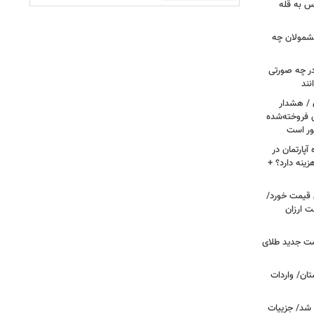
س به قله
 مشمولان چه
ر چه صورتی
نند
ن / هشدار
 فروخته‌شده
ور است
پارتمان در
هزینه دارد؟ +
ونی قیمت خورد/
وشت ارزان
مت جدید طلای
ان/ واردات
 شد/ جزییات