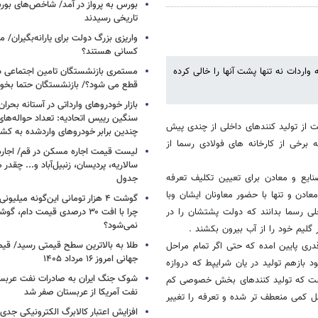
بورس به پرواز در آمد/ شاخص‌های بور
تاریخی رسیدند
واریزی بزرگ دولت برای یارانه‌بگیران/
کسانی هستند؟
اردات نه تنها پشت آنها را خالی کرده
مستمری بازنشستگان تامین اجتماعی د
قطع می شود؟/ بازنشستگان حتما بخوا
بازار خودروهای وارداتی در آستانه بحرا
سنگین رییس اتحادیه: تعداد حواله‌های
 از تولید کنندهای داخلی از چندی پیش
چندین برابر خودروهای واردشده به کش
 برخی از کارخانه های فولادی رسما از
لیست قیمت اجاره مسکن در قم/ اجاره آ
سالاریه، پردیسان، زنبیل‌آباد و... چقدر 
نایع و معادن برای تعیین تکلیف تعرفه
جدول
عادن و تنها با حضور معاونان ایشان وبا
گوشت ۴ هزار تومانی این‌گونه میلی
اخلی رسما بدانند که دولت پشتشان را در
چرا با افت ۳۰ درصدی قیمت دام، گ
نمی‌شود؟
ر گلیم خود را از آب بیرون بکشند .
طلا به بالاترین سطح قیمتی رسید/ قی
قدری پایین امده که حتی اگر تمام مراحل
جهانی امروز ۱۶ مرداد ۱۴۰۵
بازهم تولید در یان شرایپط که دروازه
شوک جنگ ایران به صادرات نفت عربست
است که تولید کنندهای بخش خصوصی کم
نفت آمریکا از عربستان صفر شد
قل کمی منعطف تر شده و تعرفه را تغییر
افزایش اعتبار کالابرگ الکترونیکی جدی