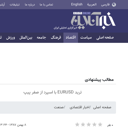
فارسی
العربية
English
تماس با ما
درباره ما
تبلیغات
آرشی
صفحه اصلی
سیاست
اقتصاد
فرهنگ
جامعه
بین‌الملل
ورزش
تا
مطالب پیشنهادی
ترید EURUSD با اسپرد از صفر پیپ
صفحه اصلی
اخبار اقتصادی
صنعت
۸ بهمن ۱۳۸۷ - ۱۳:۲۴
۰ نفر