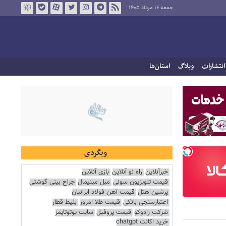
جمعه ۱۶ مرداد ۱۴۰۵
انتشارات
وبلاگ
استان‌ها
وبگردی
خبرآنلاین
راه نو آنلاین
بازی آنلاین
قیمت تلویزیون سونی
مبل مینیمال
جراح بینی گوشتی
پرشین هتل
قیمت آهن فولاد ایرانیان
اعتبارسنجی بانکی
قیمت طلا امروز
بلیط قطار
شرکت رادوکو
قیمت پروفیل
سایت یوتوتایمز
خرید اکانت chatgpt