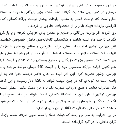
در این خصوص حتی تقی بهرامی نوشهر به عنوان رییس انجمن تولید کننده 
درستی در کمیسیون ماده یک گرفته نشد گفت: وزیر بازرگانی همواره بر استفا
حالی است که فرصت فعلی به منظور واردات بیشتر نیست چراکه کسانی که در وز
افزایش واردات فولاد بازار را از محصولات خارجی پر کردند .
وی افزود: اگر وزارت بازرگانی و صنایع و معادن برای افزایش تعرفه و یا بازنگر
نگیرند تا چند ماه آینده شاهد ورشکستگی کارخانه‌‏های بخش خصوصی خواهیم 
تقی بهرامی نوشهر ادامه داد: وقتی وزارت بازرگانی و صنایع ومعادن با افزای
تنها به فکر استفاده ازفرصت هستند استفاده از فرصت در این شرایط یعنی واردا
وی ادامه داد: تصمیم وزارت بازرگانی و صنایع ومعادن باعث کاهش قیمت فولا
هم اکنون فولاد مبارکه محصول خود را با قیمت 440 تومان عرضه می‌‏کند و خریداری ندارد.
بهرامی نوشهر تصریح کرد: این امر البته در حال حاضر درتمام دنیا هم به
یافته است به گونه‌‏ای که در چین قیمت فو
فکر صادرات باشند و هیچ وارداتی صورت نگیرد و این دقیقا عکس عملی است ک
بهرامی نوشهربا بیان این که احتمالا کاهش قیمت فولاد در دنیا همچنان ا
خواهد شد در حالی که قیمت 440 تومان خریدار ندارد.
در این شرایط به نظر می رسد که دولت عملا با عدم تغییر تعرفه وعدم بازنگری 
گران داخلی را در گود قرارداده است.