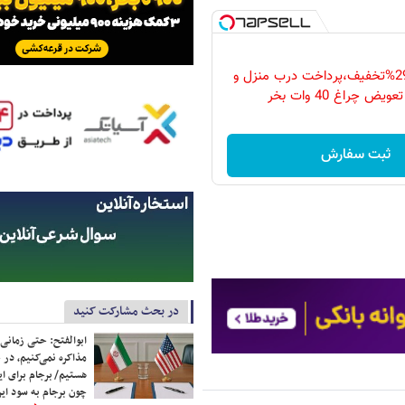
فقط امروز با 29%تخفیف،پرداخت درب منزل و
ویض چراغ 40 وات بخر
ثبت سفارش
در بحث مشارکت کنید
ابوالفتح: حتی زمانی 
مذاکره نمی‌کنیم، در 
هستیم/ برجام برای ای
چون برجام به سود ایرا