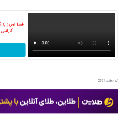
گارانتی تع
کد مطلب
2831