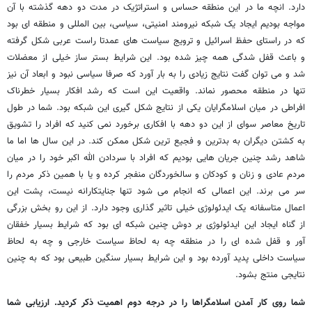
دارد. انچه ما در این منطقه حساس و استراتژیک در مدت دو دهه گذشته با آن
مواجه بودیم ایجاد یک شبکه نیرومند امنیتی، سیاسی، بین المللی و منطقه ای بود
که در راستای حفظ اسرائیل و ترویج سیاست های عمدتا راست عربی شکل گرفته
و باعث قفل شدگی همه چیز شده بود. این شرایط بستر ساز خیلی از معضلات
شد و می توان گفت نتایج زیادی را به بار آورد که صرفا سیاسی نبود و ابعاد آن نیز
تنها در منطقه محصور نماند. واقعیت این است که رشد افکار بسیار خطرناک
افراطی در میان اسلامگرایان یکی از نتایج شکل گیری این شبکه بود. شما در طول
تاریخ معاصر سوای از این دو دهه با افکاری برخورد نمی کنید که افراد را تشویق
به کشتن دیگران به بدترین و فجیع ترین شکل ممکن کند. در این سال ها اما ما
شاهد رشد چنین جریان هایی بودیم که افراد با سردادن الله اکبر خود را در میان
مردم عادی و زنان و کودکان و سالخوردگان منفجر کرده و یا با همین ذکر مردم را
سر می برند. این اعمالی که انجام می شود تنها جنایتکارانه نیست، پشت این
اعمال متاسفانه یک ایدئولوژی خیلی تاثیر گذاری وجود دارد. از این رو بخش بزرگی
از گناه ایجاد این ایدئولوژی بر دوش چنین شبکه ای بود که شرایط بسیار خفقان
آور و قفل شده ای را در منطقه چه به لحاظ سیاست خارجی و چه به لحاظ
سیاست داخلی پدید آورده بود و این شرایط بسیار سنگین طبیعی بود که به چنین
نتایجی منتج بشود.
شما روی کار آمدن اسلامگراها را در درجه دوم اهمیت ذکر کردید. ارزیابی شما