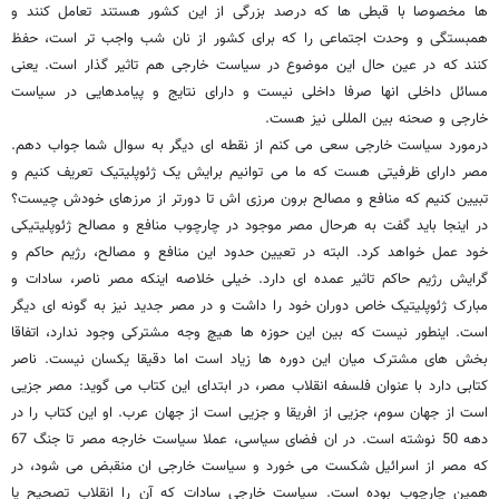
ها مخصوصا با قبطی ها که درصد بزرگی از این کشور هستند تعامل کنند و
همبستگی و وحدت اجتماعی را که برای کشور از نان شب واجب تر است، حفظ
کنند که در عین حال این موضوع در سیاست خارجی هم تاثیر گذار است. یعنی
مسائل داخلی انها صرفا داخلی نیست و دارای نتایج و پیامدهایی در سیاست
خارجی و صحنه بین المللی نیز هست.
درمورد سیاست خارجی سعی می کنم از نقطه ای دیگر به سوال شما جواب دهم.
مصر دارای ظرفیتی هست که ما می توانیم برایش یک ژئوپلیتیک تعریف کنیم و
تبیین کنیم که منافع و مصالح برون مرزی اش تا دورتر از مرزهای خودش چیست؟
در اینجا باید گفت به هرحال مصر موجود در چارچوب منافع و مصالح ژئوپلیتیکی
خود عمل خواهد کرد. البته در تعیین حدود این منافع و مصالح، رژیم حاکم و
گرایش رژیم حاکم تاثیر عمده ای دارد. خیلی خلاصه اینکه مصر ناصر، سادات و
مبارک ژئوپلیتیک خاص دوران خود را داشت و در مصر جدید نیز به گونه ای دیگر
است. اینطور نیست که بین این حوزه ها هیچ وجه مشترکی وجود ندارد، اتفاقا
بخش های مشترک میان این دوره ها زیاد است اما دقیقا یکسان نیست. ناصر
کتابی دارد با عنوان فلسفه انقلاب مصر، در ابتدای این کتاب می گوید: مصر جزیی
است از جهان سوم، جزیی از افریقا و جزیی است از جهان عرب. او این کتاب را در
دهه 50 نوشته است. در ان فضای سیاسی، عملا سیاست خارجه مصر تا جنگ 67
که مصر از اسرائیل شکست می خورد و سیاست خارجی ان منقبض می شود، در
همین چارچوب بوده است. سیاست خارجی سادات که آن را انقلاب تصحیح یا