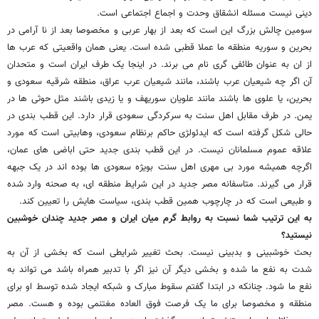
دینی نیست مسئله انشقاق وحدت و اجماع اجتماعی است.
سومین چالش بزرگ این است که بعد از بهار عربی و مخصوصا بعد از نا آرامی در
بحرین و سوریه منطقه ما عملا قطبی شده است. یعنی همان واقعیتی که عرب ها
از ان به عنوان طائفی گری نام می برند. در اینجا یک طرف ایران است و متحدان
آن اگر چه شیعیان عرب باشند، مانند شیعیان عرب عراق، منطقه شرقیه سعودی و
بحرین، یا علوی ها باشند مانند علویان سوریهف و یا زیدی باشند مثل حوثی ها در
یمن. در طرف مقابل اهل سنت به سرکردگی سعودی قرار دارد. این قطب بندی در
حالی شکل گرفته است که ایدئولژی حاکم برنظام سعودی، وهابیتی است که مورد
علاقه عموم مسلمانان نیست. در این قطب بندی جدید حتی اباضی های عمان،
اگرچه همیشه مورد بی مهری اهل سنت بویژه سعودی ها بوده اند در یک جبهه
قرار می گیرند. متاسفانه مصر جدید در این شرایط منطقه ای، به صحنه وارد شده
و طبیعی است که در چارچوب همین قطب بندی، سیاست هایش را تعیین کند.
به این ترتیب شما نسبت به روابط گرم میان ایران و مصر جدید چندان خوشبین
نیستید؟
بحث خوشبینی و بدبینی نیست. بحث تغییر شرایطی است که بخشی از آن به
شدت به نفع ما شده و بخشی دیگر آن نیز اگر با تدبیر همراه باشد می تواند به
نفع ما شود. چنانکه در ابتدا گفتم سقوط مبارک و شبکه ایجاد شده توسط او برای
منطقه و مخصوصا برای ما یک فرصت فوق العاده مغتنمی بوده و هست. مصر