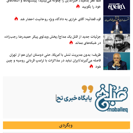
شما نظر بدهید/ خبرآنلاین را چگونه می‌بینید؟ پیشنهادها و انتقادهای
خود را بگویید
قوه قضائیه: آقای خرازی به دادگاه ویژه روحانیت احضار شد
جزئیات جدید از قتل یک مداح/ پخش ویدئوی پیکر حمیدرضا رجب‌زاده
در شبکه‌های معاند
ظریف: بدون مدیریت تنش با آمریکا، حتی دوستان ایران هم از تهران
فاصله می‌گیرند/ایران نباید در مذاکرات با ترامپ قربانی روسیه و چین
شود
وبگردی