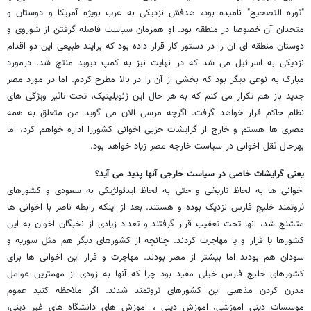
"ثوره التصحیح" نامیده بود، هدفش نزدیکی به غرب بویژه آمریکا و دوستان و
متحدان آن خصوصا در منطقه بود. او همزمان سیاست فاصله گرفتن از شوروی و
دوستان منطقه ای آن را در دستور کار قرار داده بود که برایند طبیعی این دو اقدام
نزدیکی به اسرائیل می شد که در نهایت نیز به کمپ دیوید منتج شد. درمورد
مبارک به نوعی دیگر بود که بخشی از آن را در بالا مطرح کردم. اما در مورد مصر
جدید باز هم تکرار می کنم که به هر حال این ژئوپلیتیک، تحت تاثیر ویژگی های
نظام حاکم قرار خواهد گرفت. اگرچه مرسی الان می گوید من متعلق به همه
مصری ها هستم و خارج از گرایشات حزبی اخوانی کشوررا اداره خواهم کرد، اما
بهرحال ثقل اخوانی در سیاست خارجه مصر زیاد خواهد بود.
یعنی گرایشات خاصی در سیاست خارجی آنها پدید می آید؟
اخوانی ها به لحاظ تاریخی و حتی به لحاظ ایدئولژیکی به سعودی و کشورهای
ثروتمند خلیج فارس نزدیک بوده و هستند. بعد از اینکه رابطه ناصر با اخوانی ها
متشنج شد، انها تحت تعقیب قرار گرفتند و تعداد زیادی از نخبگان اخوان به این
کشورها یا فرار و یا مهاجرت کردند. چنانچه از کشورهای دیگر هم مثل سوریه و
سودان هم بودند اما بیشتر از مصر بودند. مهاجرت و فرار این اخوانی ها برای
کشورهای خلیج فارس خیلی مفید بود چرا که آنها به زودی از مهمترین عوامل
مدرن کردن مذهبی این کشورهای ثروتمند شدند. اگر ملاحظه کنید عموم
موسسات دینی اموزشی، اموزش دینی ، اموزش های دانشگاه های غیر دینی،