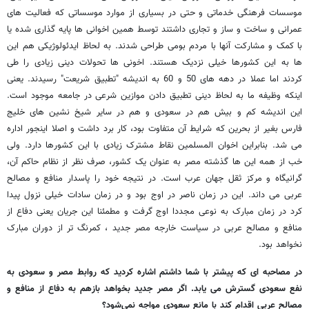
موسسات فرهنگی خدماتی و حتی در بسیاری از موارد موسساتی که فعالیت های
عمرانی و ساخت و ساز و تجاری داشتند توسط همین اخوانی ها پایه گذاری شده یا
با کمک و مشارکت آنها با مردم بومی طراحی شدند. به لحاظ ایدئولوژیکی هم این
ها به این کشورها خیلی نزدیک هستند. اخونی ها تحولات دینی زیادی را طی
کردند اما عملا در دهه های 50 و 60 به اندیشه "تطبیق شریعت" رسیدند. یعنی
اینکه وظیفه ما به لحاظ دینی تطبیق دادن موازین شرعی در جامعه موجود است.
این اندیشه کم و بیش هم در سعودی و هم در سایر شیخ نشین های خلیج
فارس بغیر از بحرین که شرایط آن متفاوت بود، کار برد داشت و اصلا اینجور اداره
می شد. بنابراین اخوان المسلمین نقاط مشترک زیادی با این کشورها دارد. ولی
خب از همه این ها گذشته مصر به عنوان یک کشور، صرف نظر از نظام حاکم آن،
گرانیگاه و مرکز ثقل جهان عرب است. در نتیجه خود را پاسدار منافع و مصالح
عربی می داند. این در زمان ناصر در اوج بود و در زمان سادات خیلی نزول پیدا
کرد در زمان مبارک به نوعی مجددا اوج گرفت و مطمئنا این جریان یعنی دفاع از
منافع و مصالح عربی در سیاست خارجه مصر جدید ، کمرنگ تر از دوران مبارک
نخواهد بود.
در مصاحبه ای که پیشتر با شما داشتم اشاره کردید که روابط مصر و سعودی به
نفع سعودی گسترش می یابد. اگر مصر جدید بخواهد بازهم به دفاع از منافع و
مصالح عربی اقدام کند با مانع سعودی مواجه نمی‌شود؟