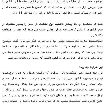
موضوع مصر بعد از مبارک و اشتیاق ایرانیان برای برقراری رابطه با این کشور را
مورد بررسی قرار داده است. او معتقد است که تعامل با مصر جدید سخت تر از
مصر دوران مبارک است و ظرایف زیادی را باید در این راه مد نظر قرار داد.
شما در مصاحبه ای که پیشتر داشتیم نوع اتفاقات در مصر را بسیار متفاوت از
سایر کشورها ارزیابی کردید. چه ویژگی هایی سبب می شود که مصر را متفاوت
نگاه کنیم.
اصولاسقوط مبارک یک مسئله مهمی بود و به عبارت دیگر می توان گفت موضوع
بسیار مثبتی بود . سقوط مبارک با سقوط بن علی یا قذافی متفاوت بود. در آنجا
نهایتا این بود که رهبر یک کشور ساقط شده بود اما در خصوص مصر فقط این
نبود. مصر و به نوعی خود مبارک شرایطی داشت که سبب این تفاوت می شد.
این شرایط چه بود؟
اول خود کشور مصر، موقعیت ژئو استراتژی آن و اینکه همواره به عنوان پرچمعیت
ترین و مهمترین کشور عربی چه به لحاظ تاریخی و چه به لحاظ فرهنگی مطرح
بوده است. از بعد دیگر که به شخص مبارک مربوط می شد اینکه او توانسته بود
خود را عملا به سخنگوی جهان عرب در مقابل جهان غیرعرب تبدیل کند. در واقع از
اوائل دهه 90 و خصوصا بعد از اشغال کویت توسط صدام و ازادی آن در جنگ اول
خلیج فارس عملا شخصیت مهمی که در جهان عرب وجود داشت و اختلاف زیادی