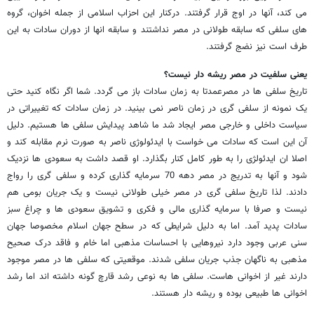
می کند، آنها در اوج قرار گرفتند. درکنار این احزاب اسلامی از جمله اخوان، گروه
های سلفی که سابقه طولانی در مصر نداشتند و سابقه انها از دوران سادات به این
طرف است نیز نضج گرفتند.
یعنی سلفیت در مصر ریشه دار نیست؟
تاریخ سلفی ها در مصرعمدتا به زمان سادات باز می گردد. شما اگر نگاه کنید حتی
یک نمونه از سلفی گری در زمان ناصر نمی بینید. در زمان سادات که تغییراتی در
سیاست داخلی و خارجی مصر ایجاد شد ما شاهد پیدایش سلفی ها هستیم. دلیل
آن این است که سادات می خواست با ایدئولوژی ناصر به صورت نرم مقابله کند و
اصلا ان ایدئولژی را به طور کامل کنار بگذارد. او قصد داشت به سعودی ها نزدیک
شود و آنها به تدریج در مصر دهه 70 سرمایه گذاری کرده و سلفی گری را رواج
دادند. لذا تاریخ سلفی گری در مصر خیلی طولانی نیست و یک جریان بومی هم
نیست و صرفا با سرمایه گذاری مالی و فکری و تشویق سعودی ها و چراغ سبز
سادات پدید آمد. اما به دلیل شرایطی که در سطح جهان اسلام مخصوصا جهان
سنی عربی وجود دارد نیروهایی با احساسات مذهبی اما خام و فاقد درک صحیح
مذهبی به ناگهان جذب جریان سلفی شدند. موقعیتی که سلفی ها در مصر موجود
دارند غیر از اخوانی هاست. سلفی ها به نوعی رشد قارچ گونه داشته اند اما رشد
اخوانی ها طبیعی بوده و ریشه دار هستند.