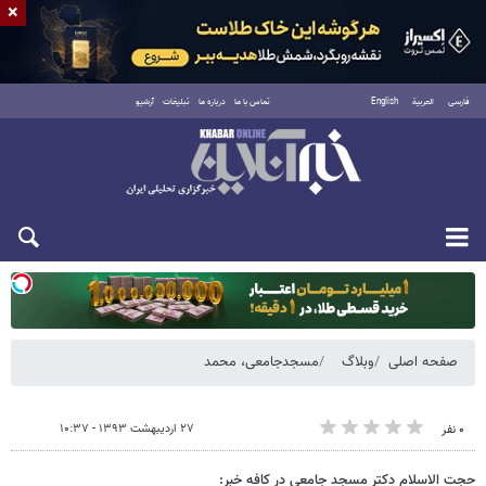
×
فارسی
العربية
English
تماس با ما
درباره ما
تبلیغات
آرشیو
یکشنبه ۱۸ مرداد ۱۴۰۵
صفحه اصلی
وبلاگ
مسجدجامعی، محمد
۲۷ اردیبهشت ۱۳۹۳ - ۱۰:۳۷
۰ نفر
حجت الاسلام دکتر مسجد جامعی در کافه خبر: