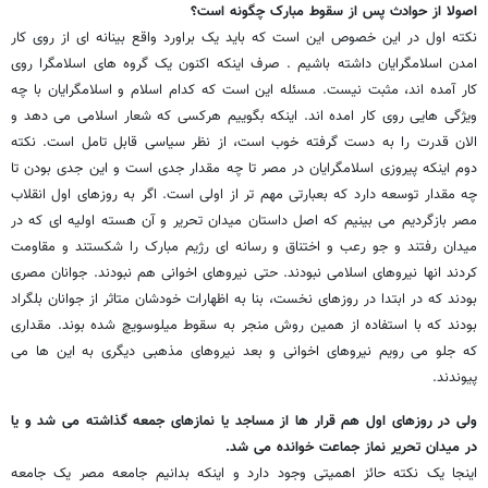
اصولا از حوادث پس از سقوط مبارک چگونه است؟
نکته اول در این خصوص این است که باید یک براورد واقع بینانه ای از روی کار
امدن اسلامگرایان داشته باشیم . صرف اینکه اکنون یک گروه های اسلامگرا روی
کار آمده اند، مثبت نیست. مسئله این است که کدام اسلام و اسلامگرایان با چه
ویژگی هایی روی کار امده اند. اینکه بگوییم هرکسی که شعار اسلامی می دهد و
الان قدرت را به دست گرفته خوب است، از نظر سیاسی قابل تامل است. نکته
دوم اینکه پیروزی اسلامگرایان در مصر تا چه مقدار جدی است و این جدی بودن تا
چه مقدار توسعه دارد که بعبارتی مهم تر از اولی است. اگر به روزهای اول انقلاب
مصر بازگردیم می بینیم که اصل داستان میدان تحریر و آن هسته اولیه ای که در
میدان رفتند و جو رعب و اختناق و رسانه ای رژیم مبارک را شکستند و مقاومت
کردند انها نیروهای اسلامی نبودند. حتی نیروهای اخوانی هم نبودند. جوانان مصری
بودند که در ابتدا در روزهای نخست، بنا به اظهارات خودشان متاثر از جوانان بلگراد
بودند که با استفاده از همین روش منجر به سقوط میلوسویچ شده بوند. مقداری
که جلو می رویم نیروهای اخوانی و بعد نیروهای مذهبی دیگری به این ها می
پیوندند.
ولی در روزهای اول هم قرار ها از مساجد یا نمازهای جمعه گذاشته می شد و یا
در میدان تحریر نماز جماعت خوانده می شد.
اینجا یک نکته حائز اهمیتی وجود دارد و اینکه بدانیم جامعه مصر یک جامعه