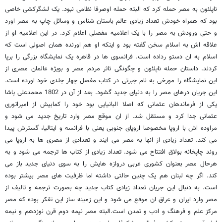
ناپلئون به مصر حمله کرد که البته حمله اوصرفا نظامی نبود. یک لشگرکشی خاصی
بود که همراه خودش تعداد زیادی عالم باستان شناس و وسائل چاپ به مصر اورد
و حتی ورودش به مصر را با یک اعلامیه مفصلی اعلام کرد. در این اعلامیه او از
علاقه اش به اسلام سخن گفته بود و اینکه او هم اورنده همان اصولی است که
اسلام به ان دستو رداده است. فرانسوی ها در قاهره یک نمایشگاه بزرگی را برپا
کردند. داستان حمله ناپلئون و چگونگی تاثر مردم مصر و بویژه عالمان مصری از
این نمایشگاه را مورخی به نام جبرتی در کتاب مفصل چهار جلدی خود اورده است.
این جریان درهای مصر را به دنیای جدید گشود. بعد از آن در 1802 محمدعلی پاشا
یکی از فرماندهان عثمانی که اصلا البانیایی بود خود را کمابیش از امپراتوری
عثمانی جدا کرد و مستقل شد. از ان موقع مصر وارد تاریخ جدید می شود و
مراوده اش با اروپا مخصوصا اروپای جنوبی یعنی با فرانسه و ایتالیا، گسترش پیدا
می کند. تعداد زیادی از انها به مصر می ایند و تعدادی از مصری ها به اروپا می
روند چاپخانه بولاق افتتاح می شود. تعداد زیادی از کتاب ها ترجمه می شود و به
هرحال مصر بعنوان کشوری عربی دروازه هایش را به سوی دنیای جدید باز می
کند. اگر چه لبنان هم یک چنین حالتی داشته اما ظرفیت های مصر بیشتر بوده
است. به دنبال این جریان تعداد زیادی کتاب جدید چه بصورت ترجمه و تالیف از
مصر وارد ایران و عراق ان موقع می شود و این زمینه ساز این تفکر بوده که مصر
مرکز علم و فرهنگ و ادب و تمدن است.البته مصر نیمه دوم قرن نوزدهم و نیمه