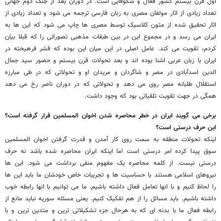
اول قرن بیستم کشور فعال و شکوفایی است. در دوران بعد از جنگ دوم جهانی
تعداد زیادی از اثار مولفان مصری به زبان فارسی ترجمه می شود و تعداد زیادی از
اثار تحقیق شده از متون کلاسیک توسط مصری ها چاپ می شود که این ها به
ایران می رسد و در مجموع این در بین طبقات مذهبی تصوراتی را که قبلا بیان
کردم، تقویت می کند. عامل اصلی در این میان این بوده که قشر فرهیخته در
ایران با زبان عربی اشنا بوده اند و بعد تحولات قرن بیستم و حضور سید جمال
الدین اسدآبادی در مصر و شاگردان و مریدان او و تحولاتی که در طی مبارزه
استقلال طلبانه مصر روی می دهد و تحولاتی که در دوران ناصر رخ می دهد
همگی در جهت تقویت تلقیاتی بود که وجود داشت.
برخی می گویند ایران در خطر محاصره شدن اخوان المسلمین قرار گرفته است؟
این حرف درستی است؟
اینکه تحولات منطقه به سمت روی کار آمدن و قدرت گرفتن اخوان المسلمین
سوق پیدا کرده امر درستی است اما اینکه ایران محاصره شده باشد نه حرف
درستی نیست. از کلمه محاصره یک مفهوم منفی برداشت می شود. این ها
نیروهای اسلامی هستند با حساسیت ها و تجریبات خاص خودشان ما باید این ها
را لحاظ کنیم و با انها تعامل فعال داشته باشیم. ما می توانیم با انها رابطه خوب
داشته باشیم. باید مسائل را از هم تفکیک کنیم. یعنی مسئله سوریه نباید مانع از
رابطه فعال ما با بدنه ای که به هرحال جزء تشکیلاتی ترین و متدین ترین و با