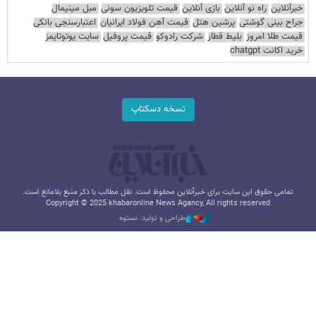
خبرآنلاین
راه نو آنلاین
بازی آنلاین
قیمت تلویزیون سونی
مبل مینیمال
جراح بینی گوشتی
پرشین هتل
قیمت آهن فولاد ایرانیان
اعتبارسنجی بانکی
قیمت طلا امروز
بلیط قطار
شرکت رادوکو
قیمت پروفیل
سایت یوتوتایمز
خرید اکانت chatgpt
نسخه دسکتاپ
تمامی حقوق این سایت برای خبرآنلاین محفوظ است. نقل مطالب با ذکر منبع بلامانع است.
Copyright © 2025 khabaronline News Agancy, All rights reserved
طراحی و تولید: نستوه