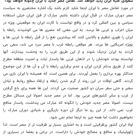
سعودی علیه ایران پدید خواهد آمد. تعامل مصر جدید با ایران چگونه خواهد بود؟
در مورد تعامل مصر با ایران اینجا شاید لازم باشد یک اشاره مختصری به سیاست
مصر دوران مبارک در قبال ایران داشته باشم. مبارک از قبل ایران خیلی استفاده
سیاسی و بین المللی کرد و در واقع توانست با کارت ایران به موقعیتی ویژه در
میان اعراب و غربی ها برسد. به این معنی که مصری ها می کوشیدند رابطه با
ایران را طوری تنظیم و بالانس کنند که بیشترین نفع را از قبل رابطه با غربی ها و
بویژه امریکایی ها ببرند. هر موقعی رابطه غرب با مصر سرد می شد، سعی می
کردند به ایران نزدیک شوند و از این طریق غرب را به وحشت بیندازند. آنها
توانسته بودند خودشان را در اذهان غربی ها پاسدار ثبات و امنیت منطقه مطرح
کنند از طریق بدنام کردن ایران و عدم برقراری رابطه با آن و آن ها از این موضوع
حداکثر بهره برداری را بعمل آوردند. برای همین است که همیشه با ایران بازی می
کردند. گاهی اوقات در این روند از گرم شدن رابطه و ارتقاء سطح روابط و تبادل
سفیر و حتی سفر سران دو کشور صحبت می کردند. این ها همه برای باج گرفتن
از غرب و سایر کشورهای عربی بود. اما در مصر جدید اصولا این مسائل مطرح
نیست. اصولا مصر جدید خودش را انگونه که مبارک می پنداشت، پاسدار منافع
غرب نمی داند. از این رو ما دیگر آن دوره بازیگری و شیادی دوران مبارک را
نخواهیم داشت اما همه چیز به اینجا تمام نمی شود.
اولا ایران کشور پرظرفیتی است و به اعتباری بسیار پر ظرفیت تر از مصر است. لذا
ژئوپلیتیک و منافع و مصالح خودش را داراست. در برخی و بعضا در بسیاری از