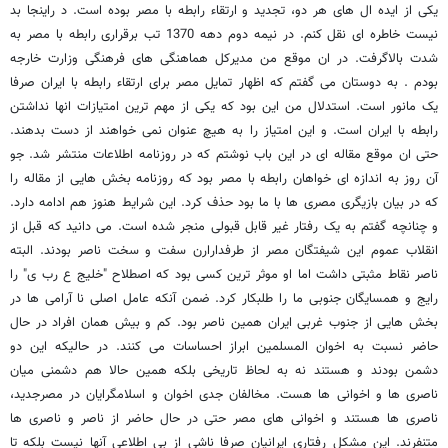
یکی از ایده ال های هر دو، تجدید و ارتقاء رابطه با مصر بوده است. د راینجا بد
نیست خاطره ای نقل کنم. در نیمه دوم دهه 1370 تب برقراری رابطه با مصر به
شدت بالاگرفت. در ان موقع من مدیرکل هماهنگی های فرهنگی وزارت خارجه
بودم . به دوستان می گفتم که اظهار تمایل مصر برای ارتقاء رابطه با ایران صرفا
یک مانور است. استدلال من این بود که یکی از مهم ترین امتیازات انها نداشتن
رابطه با ایران است. و این امتیاز را به هیچ عنوان نمی خواهند از دست بدهند.
حتی ان موقع مقاله ای در این باب نوشتم که در روزنامه اطلاعات منتشر شد. جو
آن روز به اندازه ای خواهان رابطه با مصر بود که روزنامه بخش هایی از مقاله را
که در بیان بازیگری مصری ها با ما بود حذف کرد. این شرایط هنوز هم ادامه دارد.
و چنانچه گفتم به یک رفتار غیر قابل قبولی منجر شده است. می دانید که قبل از
انقلاب عموم این شیفتگان مصر از طرفدارارن سفت و سخت ناصر بودند. البته
ناصر نقاط مثبتی داشت اما او موثر ترین کسی بود که اصطلاح "خلیج ع رب ی" را
رایج و همسایگان جنوبی ما را طلبکار کرد. ضمن آنکه عامل اصلی نا آرامی ها در
بخش هایی از جنوب غربی ایران همین ناصر بود. کم و بیش همان افراد در حال
حاضر نسبت به اخوان المسلمین ابراز احساسات می کنند. در حالیکه این دو
دشمن بودند و هستند نه به لحاظ تاریخی بلکه همین حالا هم دشمنی میان
ناصری ها و اخوانی ها هست. مخالفان جدی اخوان و اسلامگرایان در مصرجدید،
ناصری ها هستند و اخوانی های مصر حتی در حال حاضر از ناصر و ناصری ها
متنفرند. این مشکل رفتاری ایرانیان صرفا ناشی از بی اطلاعی آنها نیست بلکه تا