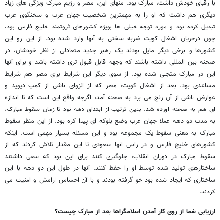
با رقبای خودش داشت، مبارک بود. منهای این، مصر و رژیم مبارک ویژگی های زیاد
دیگری هم داشت که او را به مهمترین شخصیت جهان عرب و سخنگوی عرب
تبدیل کرده بود و مورد توجه خیلی ها بویژه کشورهای ثروتمند خلیج فارس بود،
چون درجریان اشغال کویت ضربه سختی به آنها وارد شده بود. از این رو این
کشورها و برخی دیگر مایل بودند یک رهبر جدید متعادلی از نظر خودشان، در
صحنه بین المللی داشته باشند که وجهه قابل قبول تری داشته باشد و برای آنها
این در مبارک متجلی شده بود. از سوی دیگر این شرایط برای مصر هم شرایط
مساعدی بود. بعد از اشغال کویت، مصر که از انزوای ناشی از کمپ دیوید و
عوارض ناشی از آن رنج می برد به صحنه آمد، اگرچه واقع این است که تا اندازه
ای هم به صحنه اورده شد. بدین ترتیب از ابتدای دهه نود تا زمان سقوط مبارک،
به مدت دو دهه عملا جهان عرب وضع بلوکه ای پیدا کره بود. از این منظر سقوط
مبارک به معنی سقوط یک مجموعه بود و این مسئله بسیار مهمی است. اینکه
کشورهای خلیج فارس و در راس انها سعودی تا این مقدار تلاش کردند که از
سقوط مبارک در دوران انقلاب، جلوگیری کنند برای این بود که سعی داشتند
ساختارهای تولید شده توسط او را حفظ کنند. آنها در طول این دو دهه با این
ساختاری که ایجاد شده بود خو گرفته بودند و با آن احساس ارامش و امنیت می
کردند.
ارزیابی شما از روی کار آمدن اسلامگراها بعد از مبارک چیست؟