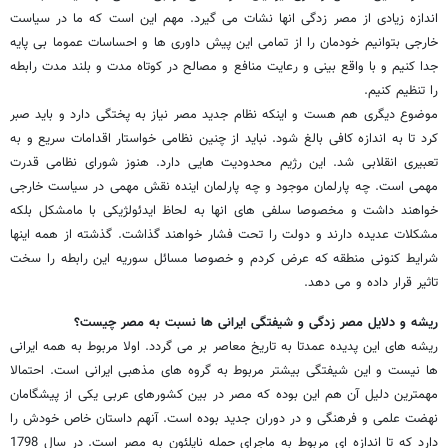
اندازه زیادی از مصر زدگی انها نشات می گیرد. مهم این است که ما در سیاست
خارجی بتوانیم خودمان را از تمامی این پیش داوری ها و احساسات عموما بی پایه
جدا کنیم و با واقع بینی و رعایت منافع و مصالح در کوتاه مدت و بلند مدت رابطه
را تنظیم کنیم.
موضوع دیگری هم هست و اینکه نظام جدید مصر نیاز به پختگی دارد و باید صبر
کرد تا به اندازه کافی بالغ شود. نباید از چنین نظامی خواستار اقدامات سریع و به
تعبیری انقلابی شد. این رژیم محدودیت هایی دارد. هنوز شورای نظامی قدرت
مهمی است. چه پارلمان موجود و چه پارلمان اینده نقش مهمی در سیاست خارجی
خواهند داشت و مخصوصا سلفی های انها به لحاظ ایدئولژیکی با مامشکل بلکه
مشکلات عدیده دارند و دولت را تحت فشار خواهند گذاشت. گذشته از همه اینها
شرایط کنونی منطقه که عرض کردم و خصوصا مسائل سوریه این رابطه را سخت
تاثیر قرار داده و می دهد.
ریشه و دلایل مصر زدگی و شیفتگی ایرانی ها نسبت به مصر چیست؟
ریشه های این پدیده عمدتا به تاریخ معاصر بر می گردد. اولا مربوط به همه ایرانی
ها نیست و این شیفتگی بیشتر مربوط به گروه های مذهبی ایرانی است. احتمالا
مهمترین دلیل آن هم این بوده که مصر در بین کشورهای عربی یکی از پیشگامان
نهضت علمی و فرهنگی و در دوران جدید بوده است. آنهم داستان خاص خودش را
دارد که تا اندازه ای مربوط به ماجرای حمله ناپلئون به مصر است. در سال 1798