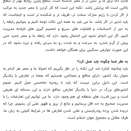
جدید ذاتا برای ما پر تنش تر از مصر گذشته است. سطح پایین روابط بهتر از سطح
بالایی است که پرتنش باشد. نکته این است که کار کردن با مصر جدید به مراتب
از کار کردن با رژیم مبارک سخت تر، ظریف تر و شکننده تر است و اینجاست که
باید تدبیر در کار باشد. ما می باید به همه این نکات توجه کنیم و بتوانیم رابطه را
به دور از احساسات و قضاوت های سریع و تصمیم گیری های ناپخته مدیریت
کنیم. اگر این انجام نشود این احتمال وجود دارد که رابطه ما و مصر جدید حتی
پیش از گرم شدن، به سرعت و به شدت رو به سردی رفته و تیره بشود که در
این صورت عوارض سنگینی برای همگان خواهد داشت.
به نظر شما چگونه باید عمل کرد؟
باید چنانچه اشاره شد این نکته را در نظر بگیریم که اصولا ما و مصر هر کدام به
عنوان یک کشور، دارای منافع و مصالحی هستیم که بعضا در تعارض با یکدیگر
است. این دلیل براین نیست که باید با روحیه تخاصمی عمل کنیم. عموم
کشورهای بزرگ در دنیا با یکدیگر تعارض منافع دارند و این مسئله ای طبیعی
است و بین قدرت های منطقه ای هم وجود دارد. ما می توانیم این تعارضات را با
مدیریت صحیح به حد اقل برسانیم و مانع از بروز و ظهور علنی آن بشویم. چرا که
دریده شدن پرده رودربایستی و علنی شدن تعارض ها در شرایط کنونی به زیان ما،
طرف مقابل و مجموع جهان اسلام است.