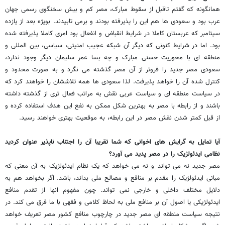
همانگونه که گفتم تاقبل از سقوط مبارک، مصر کم و بیش سخنگوی رسمی جهان
عرب بود و سعودی ها هم این را پذیرفته بودند و برمی تابیدند. بویژه بعد از یازده
سپتامبر که عربستان کاملا در شرایط انقباض و انفعال بود امری کاملا پذیرفته شده
بود. اما در شرایط کنونی که دیگر آن شبکه عجیب امنیتی، سیاسی، بین المللی و
منطقه ای با محوریت حسنی مبارک و چه بسا عمر سلیمان دیگر وجود ندارد،
سعودی مصر جدید را فروتر از آن مصر گذشته می نگرد و به صورت محدود و
کنترل شده آن را خواهد پذیرفت. لذا سعودی ها همه تلاششان را خواهند کرد که
در سیاست منطقه ای و سیاست عربی نقش به مراتب فعال تری از گذشته داشته
باشند و از رابطه با مصر به بهترین شکل ممکن به نفع این هدف استفاده کرده و
از قبل کمتر شدن نقش مصر در این رابطه، به موقعیت بهتری خواهند رسید.
آیا تمایل به گرایش های اخوانی که شما تقریبا آن را اجتناب ناپذیر عنوان کردید
نظامی ایدئولژیک را در مصر پدید می آورد؟
مصر جدید نه می تواند و نه می خواهد که یک نظام ایدئولژیک به آن معنی که
مبانی ایدئولژیک را مقدم بر منافع و مصالح ملی بداند، باشد. اگر بخواهد هم به
دلایل مختلف داخلی و خارجی نمی تواند. چون مفهوم انها از تقدم منافع
ایدئولژیکی یا اصول آن بر منافع ملی به لحاظ کلامی و فقهی با ما فرق می کند. در
نتیجه سیاست منطقه ای مصر جدید در چارچوب منافع کشور مصر تعریف خواهد