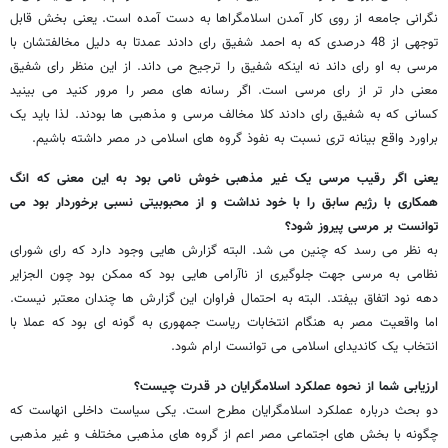
نگرانی جامعه از روی کار آمدن اسلامگراها به دست آمده است. یعنی بخش قابل
توجهی از 48 درصدی که به احمد شفیق رای دادند عمدتا به دلیل مخالفتشان با
مرسی به او رای داند نه اینکه شفیق را ترجیح می داند. از این منظر رای شفیق
معنی دار تر از رای مرسی است. اگر رسانه های مصر را مرور کنید می بینید
کسانی که به شفیق رای دادند کلا مخالف مرسی و مذهبی ها بودند. لذا باید یک
براورد واقع بینانه تری نسبت به نفوذ گروه های اسلامی در مصر داشته باشیم.
یعنی اگر رقیب مرسی یک غیر مذهبی خوش نامی بود به این معنی که انگ
همکاری با رژیم سابق را با خود نداشت و از محبوبیتی نسبی برخوردار بود می
توانست بر مرسی پیروز شود؟
به نظر می رسد که چنین می شد. البته گزارش هایی وجود دارد که رای شورای
نظامی به مرسی جهت جلوگیری از ناآرامی هایی بود که ممکن بود چون الجزایر
دهه نود اتفاق بیفتد. البته به احتمال فراوان این گزارش ها چندان معتبر نیست.
اما واقعیت مصر به هنگام انتخابات ریاست جمهوری به گونه ای بود که عملا با
انتخاب یک کاندیدای اسلامی می توانست ارام شود.
ارزیابی شما از نحوه عملکرد اسلامگرایان در قدرت چیست؟
دو بحث درباره عملکرد اسلامگرایان مطرح است. یکی سیاست داخلی انهاست که
چگونه با بخش های اجتماعی مصر اعم از گروه های مذهبی مختلف و غیر مذهبی