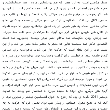
عمیقا مذهبی است. به این معنی که هم روانشناسی مردم ، هم احساساتشان و
هم ساختارهای اجتماعی که در آن زندگی می کنند همه مذهبی است. از این رو
شما اگر بخواهید در چنین فضایی هر حرکتی بکنید قاعدتا و لزوما در قالب های
مذهبی اتفاق می افتد. ساختارهای اجتماعی مصر مبتنی بر مسجد و کانون ها و
اماکن مذهبی است. به طور طبیعی در یک تحول اجتماعی، جریان ها خواه ناخواه
در کانال های طبیعی خودش قرار می گیرد. لذا حرکت در مصر کاملا ضد مبارک،
ضد وراثتی بودن حکومت، ضد مادام العمر بودن ریاست جمهوری، ضد فساد
اقتصادی حاکم، ضد سیاست هایی که منجر به تحقیر ملت مصر می شد و از این
دست بود. از این نقطه است که حرکت اغاز می شود. درخواست برای اسلامی
کردن جامعه نبود. درخواست برای کرامت وانسانیت بود. درخواست برای مبارزه با
فساد نظام سیاسی است. درخواست برای ریشه کنی فساد گروهی است که همه
ثروت و موقعیت کشور را در قبضه خود داشتند. این جریان وقتی شروع می شود
در کانال های طبیعی خود قرار می گیرد. البته در این بستر نیروهای مذهبی شکوفا
می شوند و مورد مراجعه قرار می گیرند که درراس انها اخوان المسلمین به عنوان
قدیمی ترین تشکیلات و قدیمی ترین حزب مذهبی مصر قرار دارد. البته احزاب و
گروه های دیگری مثل الوفد با سابقه مبارزه با استعمار هم بودند اما شرایط
درمصر 2011 بگونه ای بود که رجوع به اخوان المسلمین بیشتر از سایرین بود. از
آنجا که در هیچ تحول اجتماعی از پیش نمی توان تعیین کرد که حرکت به چه
سمت و سویی برود و این طبیعت و اقتضاء زمان است که سمت و سو را تعیین