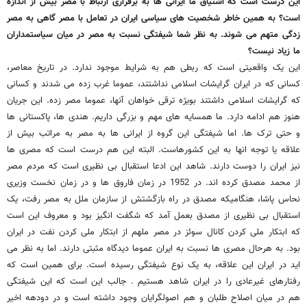
این درست است که اشتیاق ما ایرانی ها به برقراری ارتباط با مصر بیش از اندازه
است؟ به همین خاطر شخصیت های سیاسی ایران در تعامل با مصر گاهی به مصر
زدگی متهم می شوند. به نظر شما شیفتگی نسبت به مصر در میان سیاستمداران
ما زیاد نیست؟
این یک واقعیتی است که ربطی هم به شرایط موجود ندارد. در تاریخ معاصر،
کسانی که در ایران گرایشات اسلامی نداشتند، عموما غرب زده می شدند و کسانی
که گرایشات اسلامی داشتند بویژه ترقی خواهان آنها، عموما مصر زده. این جریان
هنوز هم ادامه دارد. ما همسایه های مهم و بزرگی داریم. هندی ها، پاکستانی ها
و حتی ترک ها. اما شیفتگی این گروه از ایرانی ها به مصر به مراتب بیش از
علاقه یا توجه انها به این کشورهاست. البته این هم درست است که مصری ها
نیز ایران را دوست دارند. شاهد این ادعا استقبال بی نظیری است که مردم مصر
از محمد مصدق کرده اند. در 1952 در زمان فاروق ها و در زمان نخست وزیری
نحاس پاشا، هنگامیکه مصدق در راه بازگشتش از سازمان ملل به مصر رفت، یک
استقبال بی نظیری از مصدق بعمل آمد که شگفت انگیز بود و معروف این است
که ابتکار ملی کردن کانال سوئز در مصر ملهم از ابتکار ملی کردن نفت در ایران
بود. به هرحال مصری ها نسبت به ایران عموما دیدگاه مثبتی دارند. اما به نظر می
اید در ایران این علاقه، به یک نوع شیفتگی رسیده است. برای همین است که
رفتارهای غیرعادی را در ایران شاهد هستیم . جالب این است که این شیفتگی
هم در میان اصلاح طلبان و هم اصولگرایان وجود داشته است و در دودهه اخیر