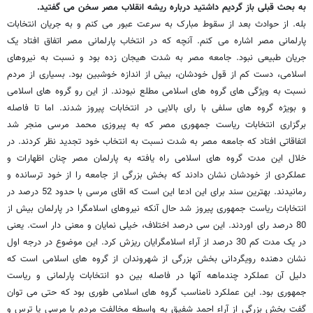
به بحث قبلی باز گردیم داشتید درباره ریشه انقلاب مصر سخن می گفتید.
بله. از حوادث بعد از سقوط مبارک به سرعت عبور می کنم و به جریان انتخابات
پارلمانی مصر اشاره می کنم. آنچه که در انتخاب پارلمانی مصر اتفاق افتاد یک
جریان طبیعی نبود. جامعه مصر به شدت هیجان زده بود و نسبت به نیروهای
اسلامی، دست کم از قول خودشان، بیش از اندازه خوشبین بود. بسیاری از مردم
نسبت به ویژگی های گروه های اسلامی مطلع نبودند. از این رو گروه های اسلامی
و بویژه گروه های سلفی با رای بالایی در انتخابات پیروز شدند. اما تا فاصله
برگزاری انتخابات ریاست جمهوری مصر که به پیروزی محمد مرسی منجر شد
اتفاقاتی افتاد که جامعه مصر به شدت نسبت به انتخاب خود تجدید نظر کردند. در
خلال این مدت گروه های اسلامی راه یافته به پارلمان مصر چنان اظهارات و
عملکردی از خودشان نشان دادند که بخش بزرگی از جامعه را از خود ترسانده و
رمانیدند. بهترین سند برای این ادعا این است که اقای مرسی با حدود 52 درصد در
انتخابات ریاست جمهوری پیروز شد حال آنکه نیروهای اسلامگرا در پارلمان بیش از
80 درصد رای اوردند. این سی درصد اختلاف، خیلی نمایان و معنی دار است. یعنی
در یک مدت کم 30 درصد از آراء اسلامگرایان ریزش کرد. این موضوع در درجه اول
نشان دهنده رویگردانی بخش بزرگی از شهروندان از گروه های اسلامی است که
دلیل آن عملکرد چندماهه آنها در فاصله بین دو انتخابات پارلمانی و ریاست
جمهوری بود. این عملکرد نامناسب گروه های اسلامی طوری بود که حتی می توان
گفت بخش بزرگی از آراء احمد شفیق به واسطه مخالفت مردم با مرسی یا ترس و