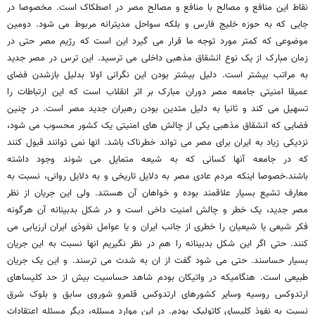
نقاط این منافع و مصالح با منافع و مصالح مصر در اصطکاک است. مخصوصا در
جایی که به حوزه خلیج فارس و بلکه سواحل مدیترانه مربوط می شود. دومین
موضوعی که کمتر مورد توجه ما قرار می گیرد این است که رژیم مصر حتی در
زمان مبارک از یک نوع انشقاق مذهبی داخلی می ترسید. این ترس در مصر جدید
به مراتب بیشتر است. دلیل بیشتر بودن این نگرانی اولا بدلیل بازشدن فضای
عمیقا امنیتی جامعه مصر دوران مبارک بر اثر انقلاب است که این ارتباطات را
تسهیل می کند و ثانیا به دلیل متدین بودن رهبران جدید مصر است. در چنین
فضایی که انشقاق مذهبی یکی از چالش های امنیتی یک کشور محسوب می شود،
نزدیکی زیاد به ایران برای مصر می تواند خطرناک باشد. انها نمی توانند قبول کنند
که در جامعه آنها کسانی که به شیعه متمایل می شوند وجود داشته
باشند.خصوصا اینکه مردم عادی مصر به دلایل تاریخی و به دلایل روانی، نسبت به
معارف تشیع بسیار علاقمند بوده و خواهان آن هستند. ولی این جریان از نظر
مصر جدید، یک خطر و چالش امنیت داخی است و در شکل بدبینانه آن هرگونه
فکر شیعی یا شیعیان را خطری از جانب ایران و یا عوامل نفوذی ایران ارزیابی می
کنند. حتی اگر این شکل بدبینانه را هم در نظر نگیریم انها نسبت به این جریان
بسیار حساسند. حتی می شود گفت از ان به شدت می ترسند. و این یک جریان
طبیعی است. هنگامیکه در واتیکان بودم شاهد حساسیت بیش از حد کلیساهای
ارتدوکس روسیه وسایر کشورهای ارتدوکس قلمرو شوروی سابق و بلوک شرق
نسبت به نفوذ کلیسای کاتولیک بودم. در این موارد مسئله، دیگر مسئله اعتقادات