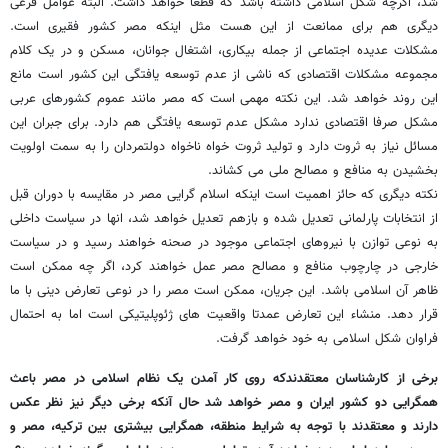
شد، اگرچه شکل اسلامی داشته باشد که قطعا خواهد داشت. البته عوامل فرعی
دیگری هم برای ممانعت از این هست مثل اینکه مصر کشور فقیری است.
مشکلات عدیده اجتماعی از جمله بیکاری، اشتغال جوانان، مسکن و در یک کلام
مجموعه مشکلات اقتصادی که ناشی از عدم توسعه یافتگی این کشور است مانع
این روند خواهد شد. این نکته مهمی است که مصر مانند عموم کشورهای عربی
مشکل صرفا اقتصادی ندارد مشکل عدم توسعه یافتگی هم دارد. برای جبران این
مسائل نیاز به ثروت دارد و تولید ثروت خواه ناخواه دولتمردان را به سمت اولویت
بخشیدن به منافع و مصالح ملی می کشاند.
نکته دیگری که حائز اهمیت است اینکه اسلام گرایی مصر در مقایسه با دوران قبل
از انتخابات پارلمانی تعدیل شده و بازهم تعدیل خواهد شد، انها در سیاست داخلی
به نوعی توازن با نیروهای اجتماعی موجود در صحنه خواهند رسید و در سیاست
خارجی در چارچوب منافع و مصالح مصر عمل خواهند کرد، اگر چه ممکن است
ظاهر آن اسلامی باشد. این جریان، ممکن است مصر را در نوعی تعارض دینی با ما
قرار دهد. منشاء این تعارض عمدتا واقعیت های ژئوپلیتیکی است اما به احتمال
فراوان شکل اسلامی به خود خواهد گرفت.
برخی از کارشناسان معتقدندکه روی کار آمدن یک نظام اسلامی در مصر باعث
همگرایی دو کشور ایران و مصر خواهد شد حال آنکه برخی دیگر نیز نظر عکس
دارند و معتقدند با توجه به شرایط منطقه، همگرایی بیشتری بین ترکیه، مصر و