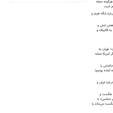
هرگونه حمله
م است
اره تنگه هرمز و
 کاهش تنش و
به قالیباف و
: تهران به
 آمریکا حمله
اشتنی را
 آماده بودیم/
باره ایران و
ی هگست و
 حماسی» با
هگست می‌ماند یا