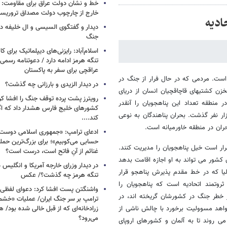
خط و نشان دولت عراق برای مقاومت: 
خارج از چارچوب دولت مصداق تروریس
ادیه
دیدار و گفتگوی السیسی و ال خلیفه درب
جنگ
اسلام‌آباد: رایزنی‌های دیپلماتیک برای
تنگه هرمز ادامه دارد / دعوتنامه رسمی 
عراقچی برای سفر به پاکستان
 است. مردمی که در حال فرار از جنگ در
در دیدار الزیدی و بارزانی چه گذشت؟
زن کشتیهای قاچاقچیان انسان از دریای
رویترز پشت پرده توقف جنگ را افشا کرد
 منطقه تعداد این پناهجویان را آنقدر
کشورهای خلیج فارس هشدار داد که اگر
زار نفر گذشت. بحران پناهندگان به نوعی
کند....
ران در منطقه خاورمیانه است.
ادعای ترامپ: «جمهوری اسلامی دوست‌د
حسابی می‌کوبیم»؛ برای بزرگ‌ترین حمله
رار است خیل پناهجویان را مدیریت کنند.
غنائم از آنِ فاتح است، درست است؟
کشور می تواند به او اجازه اقامت بدهد
در دیدار وزرای خارجه آمریکا و انگلیس در
الیا که در خط مقدم پذیرش پناهجو قرار
تنگه هرمز چه گذشت؟/ عکس
روتمند اتحادیه است که پناهجویان را
واشنگتن پست افشا کرد: دعوای لفظ
از خطر جنگ در کشورشان گریخته اند، در
ترامپ بر سر جنگ ایران/ عملیات «خشم
واهد مسوولیت برخورد با چالش ناشی از
زرادخانه‌ای که از قبل خالی شده بود/ 
می‌رود؟
 می روند تا به آلمان و کشورهای اروپای