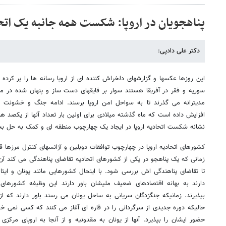
پناهجویان در اروپا: شکست همه جانبه یک اتح
دکتر علی دادپی:
این روزها عکسها و گزارشهای دلخراش کننده ای از اروپا رسانه ها را پر کرده
سوریه و فقر در آفریقا هستند سوار بر قایقهای دست ساز و پنهان شده در مخ
مدیترانه می گذرند تا به سواحل امن اروپا برسند. ادامه جنگ و خشونت در
افزایش داده است که ماه گذشته میلادی برای اولین بار تعداد آنها از یکصد ه
نشانه شکست اتحادیه اروپا در ایجاد یک چهارچوب منطقه ای و کمک به حل بح
کشورهای اتحادیه اروپا در چهارچوب توافقات دوبلین و آژانسهای کنترل مرزها ق
زمانی که یک پناهجو در یکی از کشورهای اتحادیه تقاضای پناهندگی می کند آن 
تا تقاضای پناهندگی اش بررسی شود. با اینحال کشورهایی مانند یونان و ایت
دارند به بهانه اقتصادهای ضعیف ملیشان باور دارند این وظیفه کشورهای ث
بپذیرند. زمانیکه جنگزدگان سریانی به ساحل یونان می رسند باور دارند که 
حالیکه دوره جدیدی از سرگردانی را در قاره ای آغاز می کنند که کسی نمی خ
حضور ایشان را بپذیرد. آنها از یونان به مقدونیه و از آنجا به اروپای مرکزی