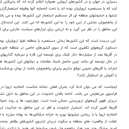
بسیاری در جهان و در کشورهای اروپایی همواره اعلام کرده اند که پذیرفتن ا
آیند که یا مستعمره اروپاییان بوده اند یا تحت الحمایه آنها وظیفه استعمارگر
تنشها و خشونتهای منطقه ای اثر مستقیم استعمار این کشورها بوده و می باشد.
از پناهجویان بخشی از دین خود را به این کشورها ادا می کنند. این استدلا
این مناطق را در نظر می گیرد و نه ارزشی برای ابزارهای سیاست خارجی برای ک
این درست است که این کشورها زمانی مستعمره یا منطقه نفوذ اروپاییان بوده
دستاورد گروههای تکفیری است که از سوی کشورهای خاصی در منطقه خاورمی
در آفریقا بعد از میلیاردها دلار کمک برای توسعه این قاره و سرمایه گذاریه
در حال توسعه ای مانند چین حاصل فساد مقامات و دولتهای این کشورها هم 
امارات یا آفریقای جنوبی توقع نداریم پذیرای پناهجویان باشند از یونان ورشکسته و
با آغوش باز استقبال کنند؟
اینجاست که می توان ادعا کرد بحران فعلی نشانه شکست اتحادیه اروپا د
فراسوی مرزهایش می باشد. ادامه یافتن خشونت در این مناطق به دلیل تش
دربرابر ظهور گروههای تروریستی ممکن شده است. چهارچوب ها و روند تحولا
آفریقا تغییر کرده اند. استمرار خشونت و فقر در این مناطق به جذابیت ار
اتحادیه اروپا یا با ریختن میلیونها یورو به خزانه دیکتاتورها به بهانه مبارزه 
غفلت از واقعیت های منطقه و سکوت دربرابر تندروی کشورهای بظاهر متحد
امروز مشکل چند صد هزار پناهجو حل شود، میلیونها نفر هنوز با تراژدی زند