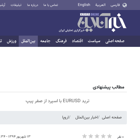
فارسی
العربية
English
تماس با ما
درباره ما
تبلیغات
آرشی
صفحه اصلی
سیاست
اقتصاد
فرهنگ
جامعه
بین‌الملل
ورزش
تا
مطالب پیشنهادی
ترید EURUSD با اسپرد از صفر پیپ
صفحه اصلی
اخبار بین‌الملل
اروپا
۱۳ شهریور ۱۳۹۴ - ۱۲:۳۴
۰ نفر