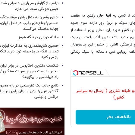
ترامپ از گزارش سی‌ان‌ان عصبانی شد؛ ه
حبس طولانی مدت می‌اندازم
د تا کسی به آنها اجازه رفتن به مقصد
ادعای ونس: به دنبال پایان موفقیت‌آمیز
ای سوئد و نروژ باور دارند موج جدید
هستیم/جناح‌های رقیب در داخل ایران، 
جهات مختلف می‌کشند
غم تلاش شهرداران محلی برای استفاده از
جوی جدید باشد بدون آنکه باعث مهاجرت
حادثه دریایی در تنگه هرمز
 فرهنگی ناشی از حضور این پناهجویان
حسین شریعتمداری به مذاکرات ایران و
تردد در تنگه هرمز حمله کرد: دارید تنگه 
 اروپایی نمی دانندکه آیا سبک زندگی
باز می کنید
شکست دکترین اختاپوس در برابر ایران / 
محور مقاومت پس از ضربات سنگین / چرا
راه دیپلماسی را برگزیند؟
نتایج جالب یک نظرسنجی در باره محبوب
و طبقه شارژی ( ارسال به سراسر
7کشور عربی/ اردن و لبنان پایین تر از
مراکش و تونس
کشور)
باتخفیف بخر