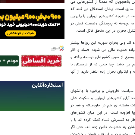
ین پناهجویان که عمدتا از کشورهایی می
ان سابق است. ایشان استدلال می کنند که
 در نتیجه کشورهای اروپایی با پذیرایی
ل به یچوجه نه پیچیدگی وضعیت فعلی در
نترل بحران در این مناطق قائل است.
 اند ولی بحران سوریه این روزها بیشتر
انه حمایت مالی می شوند. فساد و فقر
ای وسیع از سوی کشورهای توسعه یافته و
می باشد. چرا جایی که از عربستان یا
 ایتالیای بحران زده انتظار داریم از آنها
ر سیاست خارجیش و برخورد با چالشهای
دد آرای کشورهای اروپایی و سکوت شان
ت منطقه ای هم در خاورمیانه و هم در
وپا افزوده است. در این میان کشورهای
با فقر به گسترش فساد کمک کرده اند یا با
شان به خشونت دامن زده اند. حتی اگر
گی روزمره در میان فقر، فساد و خشونت