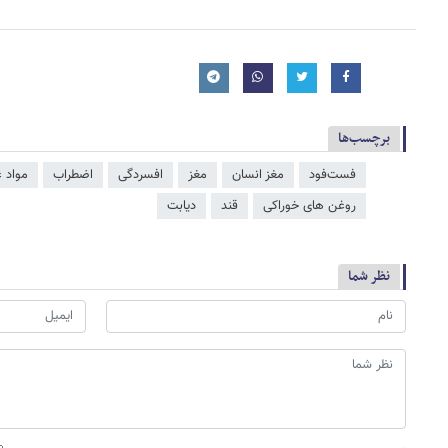
برچسب‌ها
فست‌فود
مغز انسان
مغز
افسردگی
اضطراب
مواد 
روغن های خوراکی
قند
دیابت
نظر شما