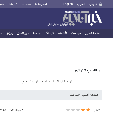
فارسی
العربية
English
تماس با ما
درباره ما
تبلیغات
آرشی
صفحه اصلی
سیاست
اقتصاد
فرهنگ
جامعه
بین‌الملل
ورزش
تا
مطالب پیشنهادی
ترید EURUSD با اسپرد از صفر پیپ
صفحه اصلی
سلامت
۸ خرداد ۱۴۰۳ - ۱۷:۵۵
۲ نفر