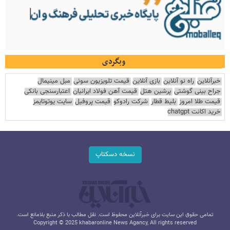
وبگردی
خبرآنلاین
راه نو آنلاین
بازی آنلاین
قیمت تلویزیون سونی
مبل مینیمال
جراح بینی گوشتی
پرشین هتل
قیمت آهن فولاد ایرانیان
اعتبارسنجی بانکی
قیمت طلا امروز
بلیط قطار
شرکت رادوکو
قیمت پروفیل
سایت یوتوتایمز
خرید اکانت chatgpt
نسخه دسکتاپ
تمامی حقوق این سایت برای خبرآنلاین محفوظ است. نقل مطالب با ذکر منبع بلامانع است.
Copyright © 2025 khabaronline News Agancy, All rights reserved