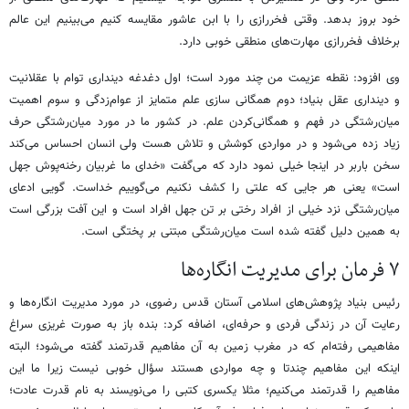
خود بروز بدهد. وقتی فخررازی را با ابن عاشور مقایسه کنیم می‌بینیم این عالم
برخلاف فخررازی مهارت‌های منطقی خوبی دارد.
وی افزود: نقطه عزیمت من چند مورد است؛ اول دغدغه دینداری توام با عقلانیت
و دینداری عقل بنیاد؛ دوم همگانی سازی علم متمایز از عوام‌زدگی و سوم اهمیت
میان‌رشتگی در فهم و همگانی‌کردن علم. در کشور ما در مورد میان‌رشتگی حرف
زیاد زده می‌شود و در مواردی کوشش و تلاش هست ولی انسان احساس می‌کند
سخن باربر در اینجا خیلی نمود دارد که می‌گفت «خدای ما غربیان رخنه‌پوش جهل
است» یعنی هر جایی که علتی را کشف نکنیم می‌گوییم خداست. گویی ادعای
میان‌رشتگی نزد خیلی از افراد رختی بر تن جهل افراد است و این آفت بزرگی است
به همین دلیل گفته شده است میان‌رشتگی مبتنی بر پختگی است.
۷ فرمان برای مدیریت انگاره‌ها
رئیس بنیاد پژوهش‌های اسلامی آستان قدس رضوی، در مورد مدیریت انگاره‌ها و
رعایت آن در زندگی فردی و حرفه‌ای، اضافه کرد: بنده باز به صورت غریزی سراغ
مفاهیمی رفته‌ام که در مغرب زمین به آن مفاهیم قدرتمند گفته می‌شود؛ البته
اینکه این مفاهیم چندتا و چه مواردی هستند سؤال خوبی نیست زیرا ما این
مفاهیم را قدرتمند می‌کنیم؛ مثلا یکسری کتبی را می‌نویسند به نام قدرت عادت؛