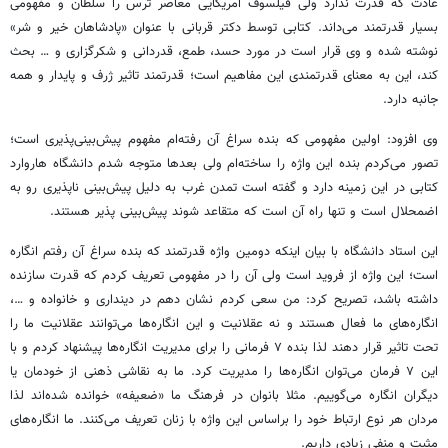
عادت که قدرت ندارد ولی فیلسوف آمریکایی معاصر ترس را سلطان و مفهومی
بسیار قدرتمند می‌داند. کتابی توسط دکتر قربانی با عنوان «پادشاهان خیر و شر»
نوشته شده و وی قرار است در مورد حسد، طمع، قدردانی و شکرگزاری و … بحث
کند، این به معنای قدرتمندی این مفاهیم است؛ قدرتمند تاثیر ژرف و پایدار و همه
جانبه دارد.
وی افزود: اولین مفهومی که بنده سراغ آن رفته‌ام مفهوم پیش‌بینی‌پذیری است؛
تصور می‌کردم بنده این واژه را ساخته‌ام ولی بعدها متوجه شدم دانشگاه هاروارد
کتابی در این زمینه دارد و گفته است تمدن غرب به دلیل پیش‌بینی ناپذیری رو به
اضمحلال است و تنها راه آن است که متقاعد شوند پیش‌بینی پذیر هستند.
این استاد دانشگاه با بیان اینکه دومین واژه قدرتمند که بنده سراغ آن رفتم انگاره
است؛ این واژه از فروید است ولی آن را در مفهومی تعریف کردم که قدرت سازنده
داشته باشد، تصریح کرد: من سعی کردم نشان دهم در دینداری و خانواده و …،
انگاره‌های ما فعال هستند و نه عقلانیت و این انگاره‌ها می‌توانند عقلانیت ما را
تحت تاثیر قرار دهند لذا بنده ۷ فرمانی را برای مدیریت انگاره‌ها پیشنهاد کردم و با
این ۷ فرمان می‌توان انگاره‌ها را مدیریت کرد. ما به نقاشی ذهنی از خودمان یا
دیگران انگاره می‌گوییم. مثلا بانوان در فرهنگ ما «ضعیفه» خوانده شده‌اند لذا
مردان هر نوع ارتباط خود را براساس این واژه با زنان تعریف می‌کنند. ما انگاره‌های
مثبت و منفی زیادی داریم.