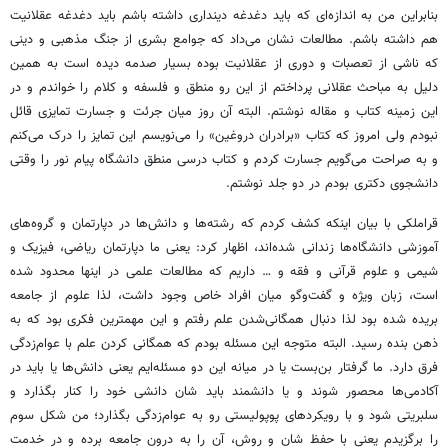
بنابراین من به اندازه‌ای که باید دغدغه دینداری داشته باشم باید دغدغه عقلانیت
هم داشته باشم. مطالعات نشان می‌داد که جوامع بشری از جنگ مذهبی و دینی
که ناشی از تعصبات و دوری از عقلانیت بوده بسیار صدمه دیده است به همین
دلیل به مباحث عقلانی پرداختم از این رو منطق و فلسفه و کلام را خواندم و در
این زمینه کتاب و مقاله نوشتم. البته آن روز میان جرئت و جسارت تمایزی قائل
نبودم ولی امروز که کتاب «برادران دروغین» را می‌نویسم این تمایز را درک می‌کنم
و به صراحت می‌گویم جسارت کردم و کتاب درسی منطق دانشگاه پیام نور را وقتی
دانشجوی دکتری بودم در دو جلد نوشتم.
قراملکی با بیان اینکه کشف کردم که رشته‌ها و دانش‌ها در دپارتمان و گروه‌های
آموزشی دانشگاه‌ها زندانی شده‌اند، اظهار کرد: یعنی ما دپارتمان ریاضی، فیزیک و
شیمی و علوم قرآنی و فقه و … داریم که مطالعات علمی در اینها محدود شده
است، زبان ویژه و گفت‌وگو میان افراد خاص وجود داشت، لذا علوم از جامعه
بریده شده بود لذا دنبال همگانی‌شدن علم رفتم و این مهمترین فکری بود که به
ذهن بنده رسید. البته متوجه این مسئله بودم که همگانی کردن علم با عوام‌زدگی
فرق دارد. ما گرفتار بن‌بست یا در میانه این دو مسئله‌ایم یعنی دانش‌ها یا باید در
آکادمی‌ها محصور شوند و یا دانشمند باید شان دانشی خود را کنار بگذارد و
سلبریتی شود و با رویکردهای پوپولیستی رو به عوام‌زدگی بگذارد؛ من شکل سوم
را برگزیدم یعنی با حفظ شان و روش، آن را به درون جامعه برده و در خدمت