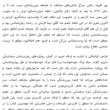
وی افزود: رفتن سراغ دانش‌های مختلف با ضابطه بین‌رشته‌ای سبب شد تا در
سال ۱۳۹۰ به بعد به کمک دکتر پاکتچی، حلقه میان‌رشته‌ای ایران را به صورت
غیررسمی ثبت کردیم و در عضویت این حلقه هم تا توانستیم سختگیری کردیم و
آخرین نفری که در این حلقه عضو شد آقای نیما قربانی در رشته روان‌شناسی بود و
قبل از آن هم آقای فراست‌خواه عضو شدند. در فرایند کار متوجه شدم اخلاق بدون
زیست‌شناسی ممکن نیست لذا ارسطو که معلم اول اخلاق است به این دلیل
موفق است که او زیست‌شناس بزرگی است و امروز هم اخلاقیون موفق از زیست
شناسی اطلاع زیادی دارند.
فرامرز قرامکلی با اشاره به اینکه امروز در آلمان رویکردهای روان‌درمانی سمانتیکی
داریم، گفت: مثلا مرگ خودخواسته و یا فکر مرگ خودخواسته از نظر روان‌شناسانی
که رویکرد سمانتیکسی دارند یک دال است که باید مدلول‌های آن یافته شوند و
ممکن است مدلولش این باشد که فرد از بخشی از شخصیت خود فراری است و
خداحافظی می‌کند لذا قصه بین‌رشتگی بنده را به حوزه‌های مختلف کشاند. من
معتقدم دانش به خاطر کاربردی‌بودن است که همگانی می‌شود؛ ما در حلقه
میان‌رشتگی دوره سخنرانی داریم و موضوع سخنرانی بنده کاربرد منطق در علوم
بود. فرضیه من این بود که منطق با اینکه مدعی کاربردی بودن است ولی تقریبا
دانشمندان ما منطق را کاربردی نکرده‌اند و حتی فخررازی که مهمترین کتاب را در
منطق دارد ولی در تفسیرش با مفسری مواجه نیستیم که مهارت‌های منطقی از