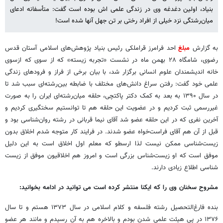
بنیاد، اولین دغدغه وی در زندگی علمی اش بوده است گفت: متأسفانه ادعای
میان‌رشتگی نزد خیلی از افراد رختی بر تن جهل آنها شده است!
به گزارش
مبلغ
احد فرامرز قراملکی رئیس بنیاد پژوهش‌های اسلامی آستان قدس
رضوی، شامگاه ۲۸ بهمن ماه در نشست «تجربه زیسته» که از سوی که ازسوی
خانه
اندیشمندان علوم انسانی برگزار شد، با بیان برخی از فراز و فرودهای زندگی
علمی خود گفت: رفتن سراغ دانش‌های مختلف با ضابطه بین‌رشته‌ای سبب شد تا
در سال ۱۳۹۰ به بعد به کمک دکتر پاکتچی، حلقه میان‌رشته‌ای ایران را به صورت
غیررسمی ثبت کردیم و در عضویت این حلقه هم تا توانستیم سختگیری کردیم و
آخرین نفری که در این حلقه عضو شد آقای نیما قربانی در رشته روان‌شناسی بود و
قبل از آن هم آقای فراست‌خواه عضو شدند. در فرایند کار متوجه شدم اخلاق بدون
زیست‌شناسی ممکن نیست لذا ارسطو که معلم اول اخلاق است به این دلیل
موفق است که او زیست‌شناس بزرگی است و امروز هم اخلاقیون موفق از زیست
شناسی اطلاع زیادی دارند.
مشروح سخنان وی را که ایکنا منتشر کرده است می توانید در ادامه بخوانید:
بنده فارغ‌التحصیل رشته فلسفه و کلام اسلامی در سال ۱۳۷۳ هستم و تا سال
۱۳۷۶ در پی هیئت علمی شدن بودم و بالاخره هم به آن رسیدم و مانند هر عضو