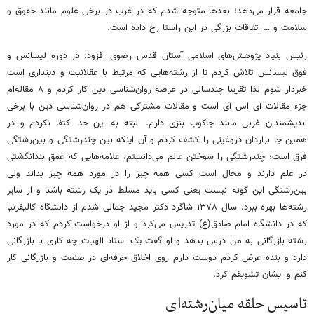
جامعه قرار می‌دهد؛ بعدها متوجه شدم که در غرب در برخی علوم مانند حقوق و
سلامت و … اتفاقات بزرگی در این راستا رخ داده است.
رئیس بنیاد پژوهش‌های اسلامی آستان قدس رضوی افزود: در دوره لیسانس و
فوق لیسانس تلاش کردم تا از رشته‌هایی که مرتبط با عقلانیت و دینداری است
خبردار شوم لذا تقریبا چندسالی در عرصه روان‌شناسی دین کار کردم و ۸ مقاله‌ام
جزء مقالات آی اس آی است و مقالات مشترکی هم در روان‌شناسی دین با برخی
اندیشمندان غربی مانند جاکوب بنزی دارم. البته به این حد اکتفا نکردم و در
همین جا براردان دروغینی را کشف کردم و آن اینکه بین چندرشتگی و بین‌رشتگی
فرق است؛ چندرشتگی را سوختن عالم می‌دانستم، علامه‌هایی که عمق بندانگشتی
در علم دارند و محال است کسی همه چیز را در مورد همه چیز بداند ولی
بین‌رشتگی این گونه نیست یعنی کسی باید مسلط در یک رشته باشد و از سایر
رشته‌ها بهره ببرد. سال ۱۳۷۸ شاگرد دکتر مجید جمالی شدم از دانشگاه کالیفرنیا
که در دانشگاه امام صادق(ع) تدریس می‌کرد و از او درخواست کردم که در مورد
رشته بازرگانی به من درس بدهد و او گفت یک استاد الهیات چه کاری با بازرگانی
دارد و بنده عرض کردم دوست دارم روی اخلاق حرفه‌ای در صنعت و بازرگانی کار
کنم و ایشان تشویقم کرد.
تاسیس حلقه میان‌رشته‌ای