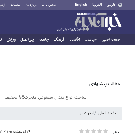
فارسی
العربية
English
تماس با ما
درباره ما
تبلیغات
آرشی
صفحه اصلی
سیاست
اقتصاد
فرهنگ
جامعه
بین‌الملل
ورزش
تا
مطالب پیشنهادی
ساخت انواع دندان مصنوعی متحرک5% تخفیف
صفحه اصلی
اخبار دین
۲۹ اردیبهشت ۱۴۰۵ - ۱۶:۲۰
۰ نفر