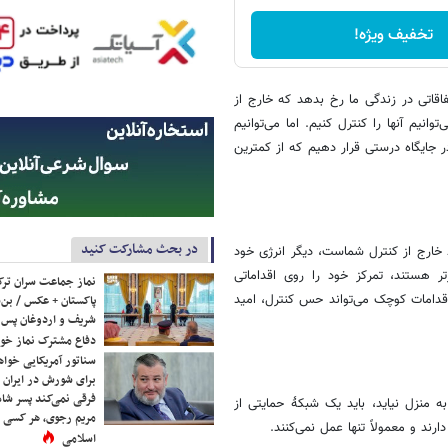
تخفیف ویژه!
قاتی در زندگی ما رخ بدهد که خارج از
انیم آنها را کنترل کنیم. اما می‌توانیم
ر جایگاه درستی قرار دهیم که از کمترین
در بحث مشارکت کنید
خارج از کنترل شماست، دیگر انرژی خود
ر هستند، تمرکز خود را روی اقداماتی
نماز جماعت سران ترک
اقدامات کوچک می‌تواند حس کنترل، امید
پاکستان + عکس / بن‌س
شریف و اردوغان پس ا
دفاع مشترک نماز خوا
سناتور آمریکایی خواه
برای شورش در ایران 
فرقی نمی‌کند پسر شاه 
نزل نیاید، باید یک شبکهٔ حمایتی از
مریم رجوی، هر کسی 
ند و معمولاً تنها عمل نمی‌کنند.
اسلامی