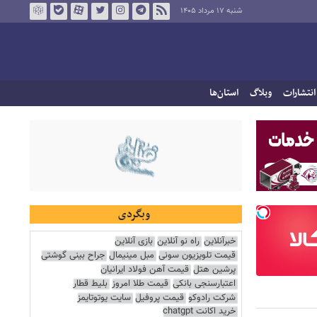
شنبه ۱۷ مرداد ۱۴۰۵
انتشارات
وبلاگ
استان‌ها
وبگردی
خبرآنلاین
راه نو آنلاین
بازی آنلاین
قیمت تلویزیون سونی
مبل مینیمال
جراح بینی گوشتی
پرشین هتل
قیمت آهن فولاد ایرانیان
اعتبارسنجی بانکی
قیمت طلا امروز
بلیط قطار
شرکت رادوکو
قیمت پروفیل
سایت یوتوتایمز
خرید اکانت chatgpt