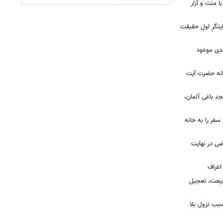
ا منت و آزار
یتگرِ اولِ حقیقت
هدی موعود
انه حضرت آیت
ِ باغی آلمان،
فر را به خانه
ضی در نهایت
بیعت، تعجیل
بب نزول بلا