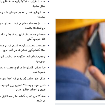
هشدار قرآن به نیکوکاران؛ صدقه‌تان را ب
باطل نکنید
میدان‌داری نسل نو؛ چرا جوانان باید روا
باشند؟
ببینید| چه جامعه‌ای می‌تواند پذیرای م
ارواحنافداه باشد؟
سخنان محمدباقر خرازی و خروش عالم
الله جوادی آملی
«مسجد شفِتسینگن»؛ قدیمی‌ترین مسجد
نماد گفت‌وگوی تمدن‌ها در قلب اروپا
اربعین تمام شد، چگونه حال خوب این س
بیاوریم؟
چرا بعضی انسان‌ها در اوج نعمت و بع
حسرت‌اند؟
ویژگی‌های پیامبر(ص) در آیه ۱۵۷ سوره اعراف
دعای عهد چیست؟ دعایی برای تجدید 
ظهور و احیای حقایق دین
سه گناهی که به گفته امام سجاد(ع) س
می‌شود