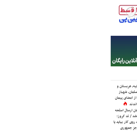
یه، عربستان و
لمان، شهباز
ز امضای پیمان
ندند
ان ارسال اسلحه
شد / تد کروز:
روی کار بیاید یا
جز جمهوری