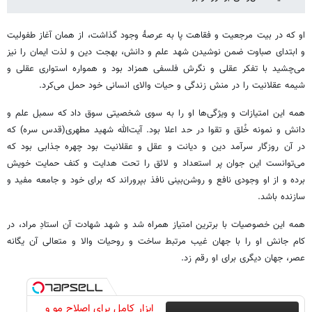
او که در بیت مرجعیت و فقاهت پا به عرصۀ وجود گذاشت، از همان آغاز طفولیت
و ابتدای صباوت ضمن نوشیدن شهد علم و دانش، بهجت دین و لذت ایمان را نیز
می‌چشید با تفکر عقلی و نگرش فلسفی همزاد بود و همواره استواری عقلی و
شیمه عقلانیت را در منش زندگی و حیات والای انسانی خود حمل می‌کرد.
همه این امتیازات و ویژگی‌ها او را به سوی شخصیتی سوق داد که سمبل علم و
دانش و نمونه خُلق و تقوا در حد اعلا بود. آیت‌الله شهید مطهری(قدس سره) که
در آن روزگار سرآمد دین و دیانت و عقل و عقلانیت بود چهره جذابی بود که
می‌توانست این جوان پر استعداد و لائق را تحت هدایت و کنف حمایت خویش
برده و از او وجودی نافع و روشن‌بینی نافذ بپروراند که برای خود و جامعه مفید و
سازنده باشد.
همه این خصوصیات با برترین امتیاز همراه شد و شهد شهادت آن استادِ مراد، در
کام جانش او را با جهان غیب مرتبط ساخت و روحیات والا و متعالی آن یگانه
عصر، جهان دیگری برای او رقم زد.
ابزار کامل برای اصلاح مو و