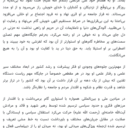
بماند. او به همنام خود علی مرتضی (سلام الله علیه) اقتدا نمود که بی‌گلایه از
روزگار و بی‌توقّع از نزدیکان و آشنایان با خدای خویش راز می‌سرود و از او مدد
می‌ستاند. نه فراز جامعه بر او اثری نهاد و نه فرود اجتماع بر او خللی می‌افزود
بی‌اعتنا به این بی‌قراری‌ها در صراط مستقیم الهی خویش گام می‌نهاد و رضایت او
را می‌طلبید. آلودگی‌های دنیا و ناملایمات آن در حریم او راهی نداشت نه حزنی در
دل جای می‌داد و نه خوفی در او رخنه می‌کرد، به‌رغم جایگاه‌های مهم تصدّی
سمت‌های پر مخاطره گام‌های او استوارتر از آن بود که لغزشی به خود بببیند و یا
اضطرابی بر او استیلا یابد. به حق دینا در ید با کفایت او بود و آن را به هیچ
می‌انگاشت.
از مهم‌ترین جلوه‌های وجودی او فکر پیشرفت و رشد کشور در ابعاد مختلف سیر
علمی و رفتار علمی او بود در هر مقطعی خصوصاً در جایگاه مهم ریاست دستگاه
تقنین که بیش از یک دهه بر آن قرار داشت بر آن بود که کشور را در تراز برتر
شاهد و قدرت نظام و شکوه و اقتدار مردم و جامعه را نظاره‌گر باشد.
در میادین ملی و بین‌المللی همواره با استواری گام برمی‌داشت و با اقتدار از
مرزهای فکری و حدود سیاسی ترسیم شده توسط رهبر شهید و قائد و مرادش
آیت‌الله خامنه‌ای (رحمت الله علیه) حرکت می‌کرد استقلال سیاسی و ایستادگی با
صلابت در مقابل جریان‌های مختلف و باورداشت نسبت به خط مشی تعریف و
ترسیم شده ازجمله ویژگی‌های میدانی او بود، نه میدان او را از دیپلماسی فعال و