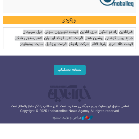
وبگردی
خبرآنلاین
راه نو آنلاین
بازی آنلاین
قیمت تلویزیون سونی
مبل مینیمال
جراح بینی گوشتی
پرشین هتل
قیمت آهن فولاد ایرانیان
اعتبارسنجی بانکی
قیمت طلا امروز
بلیط قطار
شرکت رادوکو
قیمت پروفیل
سایت یوتوتایمز
نسخه دسکتاپ
تمامی حقوق این سایت برای خبرآنلاین محفوظ است. نقل مطالب با ذکر منبع بلامانع است.
Copyright © 2025 khabaronline News Agancy, All rights reserved
طراحی و تولید: نستوه