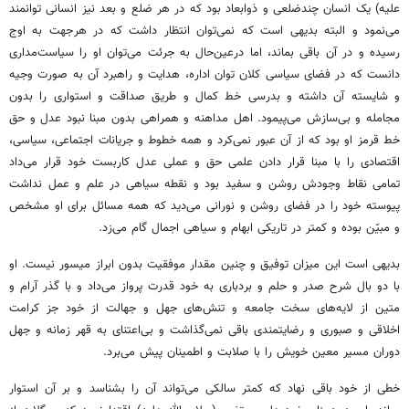
علیه) یک انسان چندضلعی و ذوابعاد بود که در هر ضلع و بعد نیز انسانی توانمند
می‌نمود و البته بدیهی است که نمی‌توان انتظار داشت که در هر جهت به اوج
رسیده و در آن باقی بماند، اما درعین‌حال به جرئت می‌توان او را سیاست‌مداری
دانست که در فضای سیاسی کلان توان اداره، هدایت و راهبرد آن به صورت وجیه
و شایسته آن داشته و بدرسی خط کمال و طریق صداقت و استواری را بدون
مجامله و بی‌سازش می‌پیمود. اهل مداهنه و همراهی بدون مبنا نبود عدل و حق
خط قرمز او بود که از آن عبور نمی‌کرد و همه خطوط و جریانات اجتماعی، سیاسی،
اقتصادی را با مبنا قرار دادن علمی حق و عملی عدل کاربست خود قرار می‌داد
تمامی نقاط وجودش روشن و سفید بود و نقطه سیاهی در علم و عمل نداشت
پیوسته خود را در فضای روشن و نورانی می‌دید که همه مسائل برای او مشخص
و مبیّن بوده و کمتر در تاریکی ابهام و سیاهی اجمال گام می‌زد.
بدیهی است این میزان توفیق و چنین مقدار موفقیت بدون ابراز میسور نیست. او
با دو بال شرح صدر و حلم و بردباری به خود قدرت پرواز می‌داد و با گذر آرام و
متین از لایه‌های سخت جامعه و تنش‌های جهل و جهالت از خود جز کرامت
اخلاقی و صبوری و رضایتمندی باقی نمی‌گذاشت و بی‌اعتنای به قهر زمانه و جهل
دوران مسیر معین خویش را با صلابت و اطمینان پیش می‌برد.
خطی از خود باقی نهاد که کمتر سالکی می‌تواند آن را بشناسد و بر آن استوار