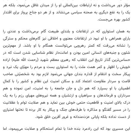
مؤثر دور می‌داشت و نه ارتباطات بین‌المللی او را از میدان غافل می‌نمود، بلکه هر
یک را به نفع دیگری به صحنه سیاسی می‌نشاند و از هر دو جناح پرواز برای اقتدار
کشور بهره می‌جست.
به همان استواری که در ارتفاعات و بلندای طبیعت گام برمی‌داشت و عددی را
یارای همراهی با او نبود در ارتفاعات معنوی و اخلاقی نیز گام‌های محکم و سترگی
را نشانه می‌رفت که کمتر رهرویی می‌توانست همگام با او باشد. از مهم‌ترین
شئون و جنبه‌های انسانی امین بودن و امانت‌دار نظام شناسایی شدن است که در
حساس‌ترین گذار تاریخ این انقلاب که رهبری معظم شهید (رحمت الله علیه) اراده
خویش را اظهار و کمر همت ملت را به استواری بست و مردم را مهیّای یک نبرد و
پیکار سخت و انتقام از قداره بندان جهانی می‌نمود لازم بود به شخصیّتی صاحب
قامت و سردار مقاومت اعتماد کند و سکان امنیت این نظام و کشور را با کمال
اطمینان با او بسپارد که هم دل و جان جامعه را به امنیت، امن نموده و هم
سرداران و فرماندهان و سپاهیان و ارتشیان و همه نیروهای مهیای رزم را به یک
درک بالای امنیت و قاطعیت حتمی خوش بین نماید و هم صلابت توام با عقلانیت
را در مسیر گفتگو و مذاکره با طرف‌های جنگ و پیکار به کار برده تا نه‌تنها امتیازی
از دست نداده بلکه پایانی عزت‌مندانه و غرور آفرین خلق شود.
این مسیری بود که این رادمرد بنده خدا با تمام استحکام و صلابت می‌پیمود، اما