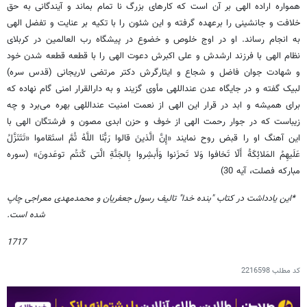
همواره اراده الهی بر آن است که کارهای بزرگ نا تمام بماند و آیندگانی به حق
خلافت و جانشینی را برعهده گرفته و این شئون را با تکیه بر عنایت و تفضل الهی
به انجام رساند. او در اوج خلوص و خضوع در پیشگاه رب العالمین در کربلای
نظام الهی با فرزند ارشدش و علی اکبرش دعوت الهی را با قطعه قطعه شدن خود
و شهادت جوان فاضل و شجاع و ایثارگرش دکتر مرتضی لاریجانی (قدس سره)
لبیک گفته و در جایگاه عدن عنداللهی مأوی گزیند و به دارالقرار امنی گام نهاده که
برای همیشه و ابد در قرار این الهی از نعمت امنیت عنداللهی بهره می‌برد و چه
زیباست که در جوار رحمت الهی از خوف و حزن ابدی مصون و فرشتگان الهی با
این آهنگ او را قبض روح نمایند «إِنَّ الَّذینَ قالوا رَبُّنَا اللَّهُ ثُمَّ استَقاموا «تَتَنَزَّلُ
عَلَیهِمُ المَلائِکَةُ أَلّا تَخافوا وَلا تَحزَنوا وَأَبشِروا بِالجَنَّةِ الَّتی کُنتُم توعَدونَ» (سوره
مبارکه فصلت، آیه 30)
*این یادداشت در کتاب "بنده خدا" تالیف رسول جعفریان و محمدمهدی معراجی چاپ
شده است.
1717
کد مطلب
2216598