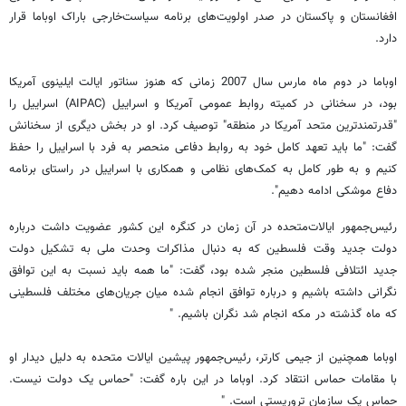
افغانستان و پاکستان در صدر اولویت‌های برنامه سیاست‌خارجی باراک اوباما قرار
دارد.
اوباما در دوم ماه مارس سال 2007 زمانی که هنوز سناتور ایالت ایلینوی آمریکا
بود، در سخنانی در کمیته روابط عمومی آمریکا و اسراییل (AIPAC) اسراییل را
"‌قدرتمند‌ترین متحد آمریکا در منطقه" توصیف کرد. او در بخش دیگری از سخنانش
گفت: "‌ما باید تعهد کامل خود به روابط دفاعی منحصر به فرد با اسراییل را حفظ
کنیم و به طور کامل به کمک‌های نظامی و همکاری با اسراییل در راستای برنامه
دفاع موشکی ادامه دهیم".
رئیس‌جمهور ایالات‌متحده در آن زمان در کنگره این کشور عضویت داشت درباره
دولت جدید وقت فلسطین که به دنبال مذاکرات وحدت ملی به تشکیل دولت
جدید ائتلافی فلسطین منجر شده بود، گفت: "‌ما همه باید نسبت به این توافق
نگرانی داشته باشیم و درباره توافق انجام شده میان جریان‌های مختلف فلسطینی
که ماه گذشته در مکه انجام شد نگران باشیم. "
اوباما همچنین از جیمی کارتر، رئیس‌جمهور پیشین ایالات متحده به دلیل دیدار او
با مقامات حماس انتقاد کرد. اوباما در این باره گفت: "‌حماس یک دولت نیست.
حماس یک سازمان تروریستی است. "