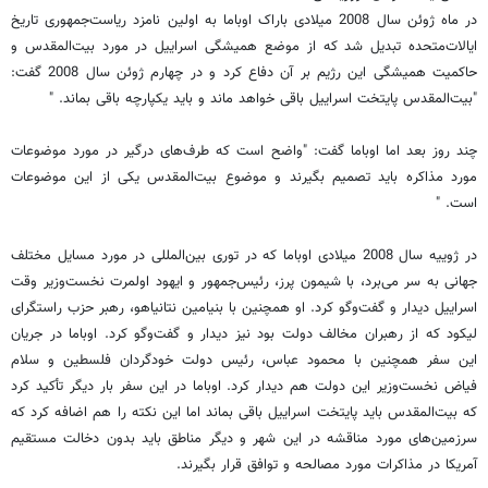
در ماه ژوئن سال 2008 میلادی باراک اوباما به اولین نامزد ریاست‌جمهوری تاریخ
ایالات‌متحده تبدیل شد که از موضع همیشگی اسراییل در مورد بیت‌المقدس و
حاکمیت همیشگی این رژیم بر آن دفاع کرد و در چهارم ژوئن سال 2008 گفت:
"‌بیت‌المقدس پایتخت اسراییل باقی خواهد ماند و باید یکپارچه باقی بماند. "
چند روز بعد اما اوباما گفت: "‌واضح است که طرف‌های درگیر در مورد موضوعات
مورد مذاکره باید تصمیم بگیرند و موضوع بیت‌المقدس یکی از این موضوعات
است. "
در ژوییه سال 2008 میلادی اوباما که در توری بین‌المللی در مورد مسایل مختلف
جهانی به سر می‌برد، با شیمون پرز، رئیس‌جمهور و ایهود اولمرت نخست‌وزیر وقت
اسراییل دیدار و گفت‌و‌گو کرد. او همچنین با بنیامین نتانیاهو، رهبر حزب راستگرای
لیکود که از رهبران مخالف دولت بود نیز دیدار و گفت‌و‌گو کرد. اوباما در جریان
این سفر همچنین با محمود عباس، رئیس دولت خود‌گردان فلسطین و سلام
فیاض نخست‌وزیر این دولت هم دیدار کرد. اوباما در این سفر بار دیگر تأکید کرد
که بیت‌المقدس باید پایتخت اسراییل باقی بماند اما این نکته را هم اضافه کرد که
سرزمین‌های مورد مناقشه در این شهر و دیگر مناطق باید بدون دخالت مستقیم
آمریکا در مذاکرات مورد مصالحه و توافق قرار بگیرند.