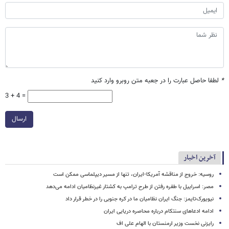
*
لطفا حاصل عبارت را در جعبه متن روبرو وارد کنید
3 + 4 =
ارسال
آخرین اخبار
روسیه: خروج از مناقشه آمریکا-ایران، تنها از مسیر دیپلماسی ممکن است
مصر: اسراییل با طفره رفتن از طرح ترامپ به کشتار غیرنظامیان ادامه می‌دهد
نیویورک‌تایمز: جنگ ایران نظامیان ما در کره جنوبی را در خطر قرار داد
ادامه ادعاهای سنتکام درباره محاصره دریایی ایران
رایزنی نخست وزیر ارمنستان با الهام علی اف