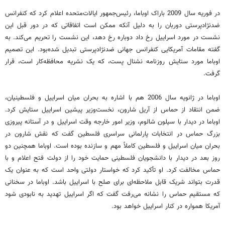
در فوریه سال 2009 باراک اوباما، رئیس‌جمهور ایالات‌متحده اعلام کرد که کنفرانس
ضدنژاد‌پرستی دوربان را به دلیل آنکه ممکن است اتفاقاتی که در دور قبل این
نشست در مورد اسراییل رخ داد دوباره رخ دهد، این نشست را تحریم می‌کند. به
گفته مقامات آمریکایی کنفرانس جهانی ضدنژاد‌پرستی تبدیل شده‌بود. این تصمیم
اوباما مورد ستایش روزنامه نشنال پست، که یک نشریه محافظه‌کار است، قرار
گرفت.
اوباما در ژانویه سال 2006 هم با اشاره به بحران میان اسراییل و فلسطینیان،
ضمن انتقاد از حماس از آریل شارون، نخست‌وزیر پیشین اسراییل ستایش کرد.
اوباما در دیدار با سیلون شالوم، وزیر امور خارجه وقت اسراییل و در آستانه پیروزی
بزرگ حماس در انتخابات پارلمانی سراسری فلسطین گفت که نقش شارون در
بحران میان اسراییل و فلسطین کاملاً مهم و سازنده بوده است. اوباما همچنین دو
روز بعد در دیدار با دانشجویان فلسطینی حمایت خود را از دولت فتح اعلام و با
حماس مخالفت کرد. او تأکید کرد که خواستار دولتی واحد است که به عنوان یک
قدرت بتواند شریک قابل ملاحظه‌‌ای برای صلح با اسراییل باشد. اوباما در سخنانی
که مستقیم حماس را نشانه می‌رفت گفت که اگر اسراییل تهدید به نابودی شود
آمریکا همواره در کنار اسراییل خواهد بود.