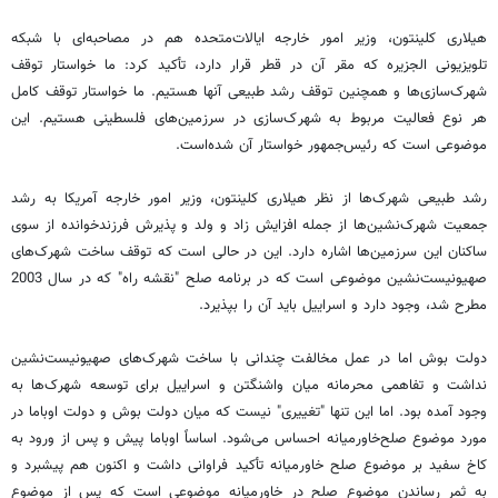
هیلاری کلینتون، وزیر امور خارجه ایالات‌متحده هم در مصاحبه‌ای با شبکه
تلویزیونی الجزیره که مقر آن در قطر قرار دارد، تأکید کرد: ما خواستار توقف
شهرک‌سازی‌ها و همچنین توقف رشد طبیعی آنها هستیم. ما خواستار توقف کامل
هر نوع فعالیت مربوط به شهرک‌سازی در سرزمین‌های فلسطینی هستیم. این
موضوعی است که رئیس‌جمهور خواستار آن شده‌است.
رشد طبیعی شهرک‌ها از نظر هیلاری کلینتون، وزیر امور خارجه آمریکا به رشد
جمعیت شهرک‌نشین‌ها از جمله افزایش زاد و ولد و پذیرش فرزند‌خوانده از سوی
ساکنان این سرزمین‌ها اشاره دارد. این در حالی است که توقف ساخت شهرک‌‌های
صهیونیست‌نشین موضوعی است که در برنامه صلح "نقشه راه" که در سال 2003
مطرح شد، وجود دارد و اسراییل باید آن را بپذیرد.
دولت بوش اما در عمل مخالفت چندانی با ساخت شهرک‌های صهیونیست‌نشین
نداشت و تفاهمی محرمانه میان واشنگتن و اسراییل برای توسعه شهرک‌ها به
وجود آمده بود. اما این تنها "‌تغییری" نیست که میان دولت بوش و دولت اوباما در
مورد موضوع صلح‌خاورمیانه احساس می‌شود. اساساً اوباما پیش و پس از ورود به
کاخ سفید بر موضوع صلح خاورمیانه تأکید فراوانی داشت و اکنون هم پیشبرد و
به ثمر رساندن موضوع صلح در خاورمیانه موضوعی است که پس از موضوع