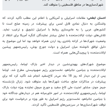
شهرک‌سازی‌ها در مناطق فلسطینی را متوقف کند.
احسان ابطحی:
مقامات اسراییلی و آمریکایی با اعلام این مطلب تأکید کردند که
واشنگتن به دنبال نمادی قابل لمس برای پیشرفت در زمینه صلح است تا
کشورهای عربی را به عادی‌سازی روابط با اسراییل تشویق و ترغیب نماید.
تلاش‌‌های دولت ایالات‌متحده با تمایل بیشتر نمایندگان کنگره آمریکا برای انتقاد از
وضعیت شهرک‌ها در کرانه باختری رود اردن همراه خواهد بود اما این موضوع به
دلیل توافق نا‌نوشته میان اسراییل و دولت جورج بوش، رئیس‌جمهور پیشین
ایالات‌متحده با پیچیدگی‌هایی همراه است.
موضوع شهرک‌های یهودی‌نشین در دیدار اخیر باراک اوباما، رئیس‌جمهور
ایالات‌متحده و بنیامین نتانیاهو، نخست‌وزیر رژیم صهیونیستی مطرح شد. اوباما
پس از این دیدار که روز 18 ماه می‌در کاخ‌سفید انجام شد تأکید کرد که برای
پیشرفت در مذاکرات صلح، ساخت شهرک‌ها باید متوقف شود. ژنرال بازنشسته
جیمز جونز، مشاور امنیت ملی کاخ سفید و جورج میچل نماینده ویژه دولت باراک
اوباما، رئیس‌جمهوری ایالات‌متحده در امور خاورمیانه هم در دیدار‌های جداگانه خود
با بنیامین نتانیاهو، نخست‌وزیر رژیم اسراییل به طور ویژه بر درخواست خود برای
توقف شهرک‌سازی‌ها در سرزمین‌های فلسطینی تأکید کردند.