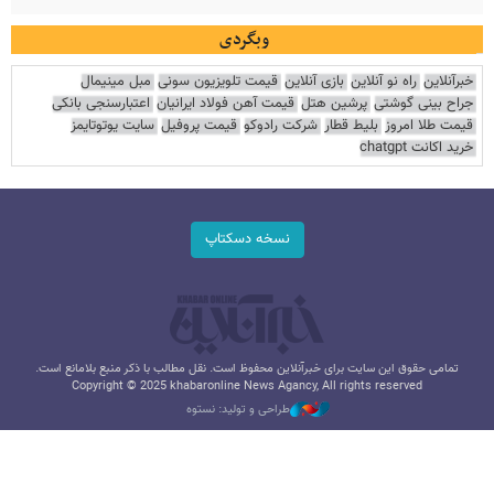
وبگردی
خبرآنلاین
راه نو آنلاین
بازی آنلاین
قیمت تلویزیون سونی
مبل مینیمال
جراح بینی گوشتی
پرشین هتل
قیمت آهن فولاد ایرانیان
اعتبارسنجی بانکی
قیمت طلا امروز
بلیط قطار
شرکت رادوکو
قیمت پروفیل
سایت یوتوتایمز
خرید اکانت chatgpt
نسخه دسکتاپ
تمامی حقوق این سایت برای خبرآنلاین محفوظ است. نقل مطالب با ذکر منبع بلامانع است.
Copyright © 2025 khabaronline News Agancy, All rights reserved
طراحی و تولید: نستوه