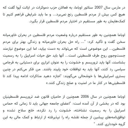
در مارس سال 2007 سناتور اوباما، به فعالان حزب دموکرات در ایالت آیوا گفت که
هیچ کس بیش از مردم فلسطین رنج نمی‌برد... و ما باید شرایطی فراهم کنیم تا
کمک‌هایمان به طور مستقیم در اختیار مردم فلسطین قرار بگیرد.
اوباما همچنین به طور مستقیم درباره وضعیت مردم فلسطین در بحران خاورمیانه
سخن گفت و تأکید کرد: "... راه حل بحران خاورمیانه و زندگی بهتر برای مردم
فلسطین... این موضوعی است که می‌تواند به دست بیاید، اما این موضوع نیازمند
جست‌وجوی روح طرف فلسطینی است... آنها باید حق حیات اسراییل را به رسمیت
بشناسند، آنها باید تروریسم و خشونت را به عنوان ابزاری برای دستیابی به فرجامی
سیاسی رد کنند، آنها باید به توافقات خود پایبند باشند. من ‌فکر می‌کنم در چنین
بستری اسراییلی‌ها با خوشحالی می‌گویند: "‌اجازه دهید مذاکرات ادامه پیدا کند تا
فلسطینی‌ها در کنار ما در امنیت و صلح زندگی کنند.»
اوباما همچنین در سال 2006 همچنین از حامیان قانون ضد تروریسم فلسطینیان
بود که در بخشی از آن آمده است: "‌اعضای جامعه جهانی باید تا زمانی که حماس
اسراییل را به رسمیت نشناخته، خشونت را رد نکرده، خلع سلاح نشده و
توافق‌نامه‌های پیشین از جمله نقشه راه را نپذیرفته از ارتباط و کمک مالی به این
گروه خودداری کنند. "