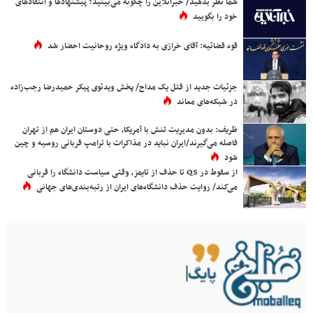
شما نظر بدهید/ خبرآنلاین را چگونه می‌بینید؟ پیشنهادها و انتقادهای
خود را بگویید
قوه قضائیه: آقای خرازی به دادگاه ویژه روحانیت احضار شد
جزئیات جدید از قتل یک مداح/ پخش ویدئوی پیکر حمیدرضا رجب‌زاده
در شبکه‌های معاند
ظریف: بدون مدیریت تنش با آمریکا، حتی دوستان ایران هم از تهران
فاصله می‌گیرند/ایران نباید در مذاکرات با ترامپ قربانی روسیه و چین
شود
از سقوط در QS تا حذف از تایمز، وقتی سیاست دانشگاه را قربانی
می‌کند/ روایت حذف دانشگاه‌های ایران از رتبه‌بندی‌های جهانی