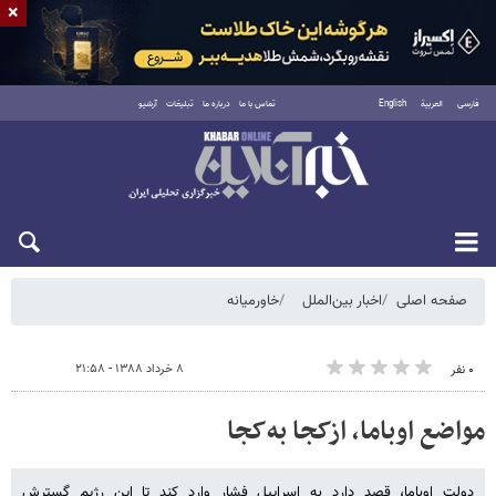
×
فارسی
العربية
English
تماس با ما
درباره ما
تبلیغات
آرشیو
یکشنبه ۱۸ مرداد ۱۴۰۵
صفحه اصلی
اخبار بین‌الملل
خاورمیانه
۸ خرداد ۱۳۸۸ - ۲۱:۵۸
۰ نفر
مواضع اوباما، از‌کجا به‌کجا
دولت اوباما، قصد دارد به اسراییل فشار وارد کند تا این رژیم گسترش