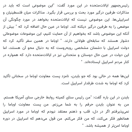
رئیس‌جمهور ایالات‌متحده در این مورد گفت: "‌این موضوعی است که باید در
مذاکرات طرفین درگیر مورد بحث و بررسی قرار بگیرد. مذاکرات میان فلسطینیان و
اسراییلی‌ها. این موضوعی نیست که ایالات‌متحده بخواهد در مورد چگونگی آن
موضعی را به طرفین درگیر دیکته کند. اوباما در عین حال اضافه کرد که " بیش از
آنکه این موضوعی باشد که بخواهیم از آن حمایت کنیم، این موضوعات موضوعاتی
دشوار هستند که سابقه‌ای طولانی دارند. " اوباما در همین سفر تأکید کرد که
دولت اسراییل با دشمنان مشخصی روبه‌روست که به دنبال محو آن هستند، اما
این دولت در عین حال دوستان و متحدانی نیز در ایالات‌متحده دارد که همواره در
کنار مردم اسراییل ایستاده‌اند. "
این‌ها همه در حالی بود که جو بایدن، نامزد پست معاونت اوباما در سخنانی تأکید
کرد که اوباما به شدت طرفدار اسراییل است.
بایدن در این باره گفت: "‌من رئیس سنای کمیته روابط خارجی سنای آمریکا هستم.
من به عنوان بایدن حرفم را به شما می‌زنم. من پست معاونت اوباما را
نمی‌پذیرفتم اگر در دل، قلب و ذهنم معتقد نبودم که اوباما در مورد اسراییل
همانطور فکر می‌کند، که من فکر می‌کنم. من قول می‌‌دهم که اسراییل در دوره
اوباما امن‌تر از همیشه باشد. "