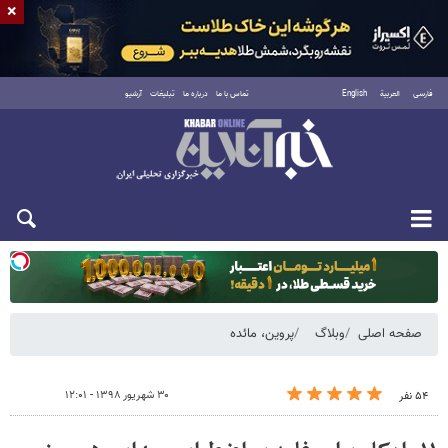
×
فارسی
العربية
English
تماس با ما
درباره ما
تبلیغات
آرشیو
یکشنبه ۱۸ مرداد ۱۴۰۵
صفحه اصلی
وبلاگ
پروین، مائده
۳۰ شهریور ۱۳۹۸ - ۱۲:۰۱
۵۴ نفر