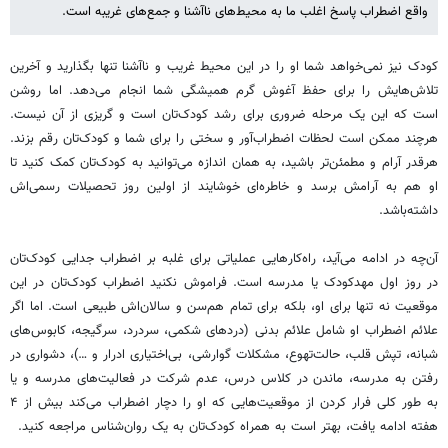
واقع اضطراب پاسخ اغلب ما به محیط‌های ناآشنا و جمع‌های غریبه است.
کودک نیز نمی‌خواهد شما او را در این محیط غریب و ناآشنا تنها بگذارید و آخرین
تلاش‌هایش را برای حفظ آغوش گرم همیشگی شما انجام می‌دهد. اما روشن
است که این یک مرحله ضروری برای رشد کودک‌تان است و گریزی از آن نیست.
هرچند ممکن است لحظات اضطراب‌آور و سختی را برای شما و کودک‌تان رقم بزند.
هرقدر آرام‌ و مطمئن‌تر باشید، به همان اندازه می‌توانید به کودک‌تان کمک کنید تا
او هم به آرامش برسد و خاطره‌ای خوشایند از اولین روز تحصیلات رسمی‌اش
داشته‌باشد.
آن‌چه در ادامه می‌آید، راه‌کارهایی عملیاتی برای غلبه بر اضطراب جدایی کودک‌تان
در روز اول مهدکودک یا مدرسه است. فراموش نکنید اضطراب کودک‌تان در این
موقعیت نه تنها برای او، بلکه برای تمام هم‌سن و سالان‌اش طبیعی است. اما اگر
علائم اضطراب او شامل علائم بدنی (دردهای شکمی، سردرد، سرگیجه، کابوس‌های
شبانه، تپش قلب، حالت‌تهوع، مشکلات گوارشی، بی‌اختیاری ادرار و …)، دشواری در
رفتن به مدرسه، ماندن در کلاس درس، عدم شرکت در فعالیت‌های مدرسه و یا
به طور کلی فرار کردن از موقعیت‌هایی که او را دچار اضطراب می‌کند بیش از ۴
هفته ادامه یافت، بهتر است به همراه کودک‌تان به یک روان‌شناس مراجعه کنید.