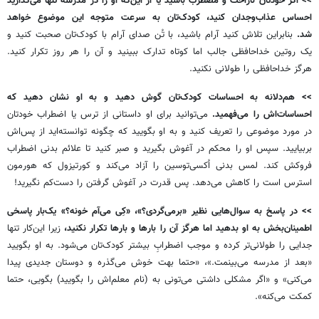
>>
اگر خودتان ناراحت و مضطرب باشید یا از این‌که او را در مدرسه تنها می‌گذارید
احساس عذاب‌وجدان کنید، کودک‌تان به سرعت متوجه این موضوع خواهد
شد.
بنابراین تلاش کنید آرام باشید، با تُن صدای آرام با کودک‌تان صحبت کنید و
یک روتین خداحافظی جالب اما کوتاه تدارک ببینید و آن را هر روز تکرار کنید.
هرگز خداحافظی را طولانی نکنید.
>>
هم‌دلانه به احساسات کودک‌تان گوش دهید و به او نشان دهید که
احساسات‌اش را می‌فهمید.
می‌توانید برای او داستانی از ترس یا اضطراب خودتان
در مورد موضوعی را تعریف کنید و به او بگویید که چگونه توانسته‌اید از پس‌اش
بربیایید. سپس او را محکم در آغوش بگیرید و صبر کنید تا علائم بدنی اضطراب
فروکش کند. لمس بدنی اُکسی‌توسین را آزاد می‌کند و کورتیزول که هورمون
استرس است را کاهش می‌دهد. پس قدرت در آغوش گرفتن را دست‌کم نگیرید!
>>
در پاسخ به سوال‌هایی نظیر «برمی‌گردی؟»، «کِی می‌آم خونه؟» یک‌بار پاسخی
اطمینان‌بخش به او بدهید اما هرگز آن را بارها و بارها تکرار نکنید،
زیرا این‌کار تنها
جدایی را طولانی‌تر کرده و موجب اضطرابِ بیشتر کودک‌تان می‌شود. به او بگویید
«بعد از مدرسه می‌بینمت.»، «حتما بهت خوش می‌گذره و دوستان جدیدی پیدا
می‌کنی» و «اگر مشکلی داشتی می‌تونی به (نام معلم‌اش را بگویید) بگویی، حتما
کمکت می‌کنه».