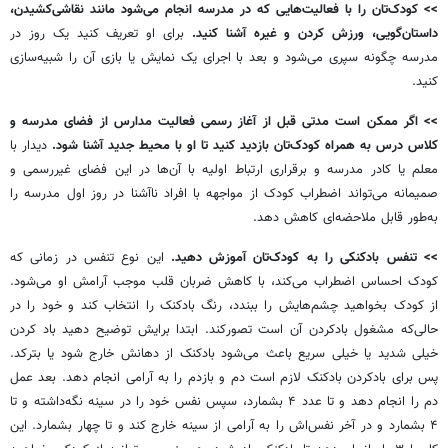
>>
کودک‌تان را با فعالیت‌هایی که در مدرسه انجام می‌شود مانند نقاشی‌کشیدن،
داستان‌گویی، ورزش کردن و غیره آشنا کنید.
برای او تعریف کنید یک روز در
مدرسه چگونه سپری می‌شود و بعد با اجرای یک نمایش یا بازی آن را شبیه‌سازی
کنید.
>>
اگر ممکن است مدتی قبل از آغاز رسمی فعالیت مدارس از فضای مدرسه و
کلاس درس به همراه کودک‌تان بازدید کنید تا او با محیط جدید آشنا شود.
دیدار با
معلم یا کادر مدرسه و برقراری ارتباط اولیه با آن‌ها در این فضای غیررسمی و
صمیمانه می‌تواند اضطراب کودک از مواجهه با افراد ناآشنا در روز اول مدرسه را
به‌طور قابل ملاحضه‌ای کاهش دهد.
>>
تنفس بادکنکی را به کودک‌تان آموزش دهید.
این نوع تنفس در زمانی که
کودک احساس اضطراب می‌کند، با کاهش ضربان قلب موجب آرامش او می‌شود.
از کودک بخواهید چشم‌هایش را ببندد، رنگ بادکنک‌ را انتخاب کند و خود را در
حالی‌که مشغول بادکردن آن است تصورکند. ابتدا برایش توضیح دهید باد کردن
خیلی شدید یا خیلی سریع باعث می‌شود بادکنک از دهانش خارج شود یا بترکد.
پس برای بادکردن بادکنک لازم است دم و بازدم را به آرامی انجام دهد. بعد عمل
دم را انجام دهد و تا عدد ۴ بشمارد، سپس نفس خود را در سینه نگه‌داشته و تا
۴ بشمارد و در آخر نفس‌اش را به آرامی از سینه خارج کند و تا چهار بشمارد. این