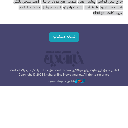
جراح بینی گوشتی
پرشین هتل
قیمت آهن فولاد ایرانیان
اعتبارسنجی بانکی
قیمت طلا امروز
بلیط قطار
شرکت رادوکو
قیمت پروفیل
سایت یوتوتایمز
خرید اکانت chatgpt
نسخه دسکتاپ
تمامی حقوق این سایت برای خبرآنلاین محفوظ است. نقل مطالب با ذکر منبع بلامانع است.
Copyright © 2025 khabaronline News Agancy, All rights reserved
طراحی و تولید: نستوه