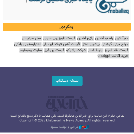
وبگردی
خبرآنلاین
راه نو آنلاین
بازی آنلاین
قیمت تلویزیون سونی
مبل مینیمال
جراح بینی گوشتی
پرشین هتل
قیمت آهن فولاد ایرانیان
اعتبارسنجی بانکی
قیمت طلا امروز
بلیط قطار
شرکت رادوکو
قیمت پروفیل
سایت یوتوتایمز
خرید اکانت chatgpt
نسخه دسکتاپ
تمامی حقوق این سایت برای خبرآنلاین محفوظ است. نقل مطالب با ذکر منبع بلامانع است.
Copyright © 2025 khabaronline News Agancy, All rights reserved
طراحی و تولید: نستوه