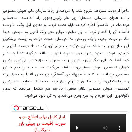
ماجرا از دولت سیزدهم شروع شد. با سروصدای زیاد، سازمان ملی هوش مصنوعی
را به عنوان سازمانی مستقل! زیر نظر رئیس‌جمهور راه انداختند. ساختمانی
نیمه‌تمام در ملاصدرا اجاره کردند، تابلو نصب کردند و معاون اول وقت با ژست
فاتحانه آن را افتتاح کرد. اما این نمایش خیالی حتی رنگ قانون به خودش ندید!
حالا در دولت جدید، با یک چرخش ۱۸۰
درجه‌ای، هیئت دولت به ریاست پزشکیان
این سازمان را به حالت تعلیق درآورد و به‌جای آن، یک «ستاد توسعه فناوری و
کاربردی هوش مصنوعی» را بدون مصوبه قانونی و فاقد هرگونه شفافیت، علم
کرد. فقط یک بازی دیگر برای پر کردن رزومه مدیران! صادق خانی علی‌اکبری، رئیس
شورای تخصصی هوش مصنوعی، با طعنه می‌گوید: «همه خود را قیم هوش
مصنوعی می‌دانند، اما نتیجه؟ هیچ!» این آشفتگی، پروژه‌های
AI
را به محاق برده
و سرمایه‌گذاری‌ها را در هاله‌ای از ابهام غرق کرده. محمدباقر سجادی، نایب‌رئیس
کمیسیون هوش مصنوعی نظام صنفی رایانه‌ای، هم هشدار می‌دهد که بدون
رگولاتوری، این حوزه یا به هرج‌ومرج می‌افتد یا به کل نابود می‌شود
.
ابزار کامل برای اصلاح مو و
صورت (قیمت رو ببینی باور
نمیکنی!)