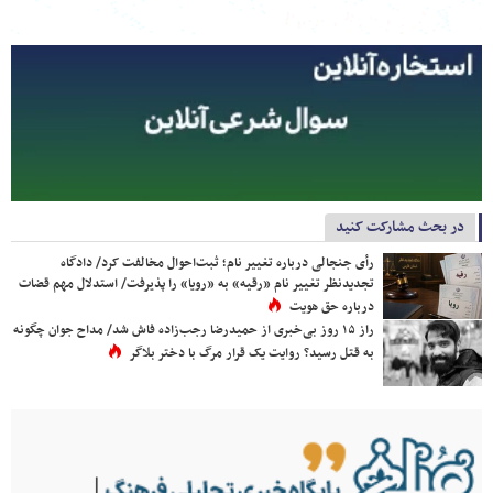
در بحث مشارکت کنید
رأی جنجالی درباره تغییر نام؛ ثبت‌احوال مخالفت کرد/ دادگاه
تجدیدنظر تغییر نام «رقیه» به «رویا» را پذیرفت/ استدلال مهم قضات
درباره حق هویت
راز ۱۵ روز بی‌خبری از حمیدرضا رجب‌زاده فاش شد/ مداح جوان چگونه
به قتل رسید؟ روایت یک قرار مرگ با دختر بلاگر