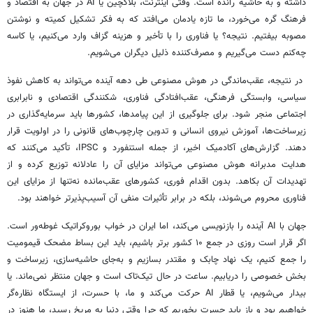
داشته و به حاشیه رانده است. وقتی اینترنت، بلاکچین یا AI در جهان به اقتصاد و
فرهنگ گره می‌خورد، ما تازه یادمان می‌افتد که به فکر تشکیل کمیته و نوشتن
مصوبه بیفتیم. نتیجه؟ یا فناوری را با تأخیر و هزینه گزاف وارد می‌کنیم، یا کاسه
چه‌کنم دست می‌گیریم و مصرف‌کننده ذلیل دیگران می‌شویم.
در نتیجه، عقب‌ماندگی در هوش مصنوعی طی دهه آینده می‌تواند به کاهش نفوذ
سیاسی، وابستگی فرهنگی، عقب‌افتادگی فناوری، شکنندگی اقتصادی و نابرابری
اجتماعی منجر شود. برای جلوگیری از این پیامدها، کشورها باید سرمایه‌گذاری در
زیرساخت‌ها، آموزش نیروی انسانی و تدوین چارچوب‌های قانونی را در اولویت قرار
دهند. گزارش‌های آکادمیک اخیر، از جمله استنفورد و
IPSC
، تأکید می‌کنند که
هدایت مدبرانه هوش مصنوعی می‌تواند مزایای آن را عادلانه توزیع کرده و از
تهدیدات آن بکاهد. بدون اقدام فوری، کشورهای عقب‌مانده نه‌تنها از مزایای این
فناوری محروم می‌شوند، بلکه در برابر تأثیرات منفی آن آسیب‌پذیرتر خواهند بود
.
جهان با
AI
آینده را بازنویسی می‌کند، اما ایران در خواب بوروکراتیک غوطه‌ور است.
اگر قرار است روزی در جمع
۱۰
کشور برتر باشیم، باید این بساط مضحک قیمومیت
را جمع کنیم، یک نهاد چابک و مقتدر بسازیم و به‌جای حاشیه‌سازی، زیرساخت و
بخش خصوصی را دریابیم. ساعت در حال تیک‌تاک است و جهان منتظر نمی‌ماند. یا
بیدار می‌شویم، یا قطار
AI
حرکت می‌کند و ما، با حسرت، از ایستگاه نظاره‌گر
خواهیم بود و باز باید حسرت بخوریم که چرا وقتی دنیا به مریخ رسید، ما هنوز در