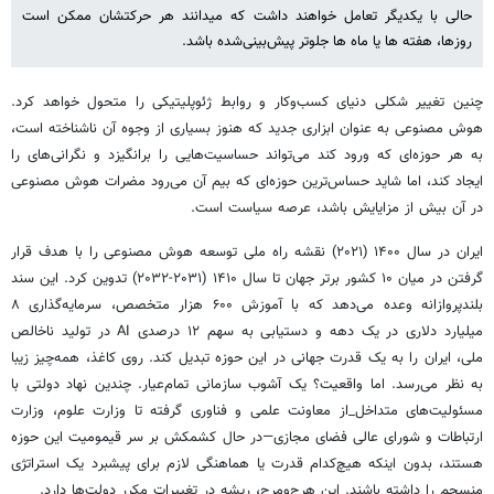
حالی با یکدیگر تعامل خواهند داشت که می‏دانند هر حرکتشان ممکن است
روزها، هفته ‏ها یا ماه‏ ها جلوتر پیش‌بینی‌شده باشد.
چنین تغییر شکلی دنیای کسب‏‌و‏کار و روابط ژئوپلیتیکی را متحول خواهد کرد.
هوش مصنوعی به عنوان ابزاری جدید که هنوز
بسیاری از وجوه آن ناشناخته است،
به هر حوزه‌ای که ورود کند می‌تواند حساسیت‌هایی را برانگیزد و نگرانی‌های را
ایجاد کند،
اما شاید حساس‌ترین حوزه‌ای که بیم آن می‌رود مضرات هوش مصنوعی
در آن بیش از مزایایش باشد، عرصه سیاست است
.
ایران در سال
۱۴۰۰ (۲۰۲۱)
نقشه راه ملی توسعه هوش مصنوعی را با هدف قرار
گرفتن در میان
۱۰
کشور برتر جهان تا سال
۱۴۱۰ (۲۰۳۱-۲۰۳۲)
تدوین کرد. این سند
بلندپروازانه وعده می‌دهد که با آموزش
۶۰۰
هزار متخصص، سرمایه‌گذاری
۸
میلیارد دلاری در یک دهه و دستیابی به سهم
۱۲
درصدی
AI
در تولید ناخالص
ملی، ایران را به یک قدرت جهانی در این حوزه تبدیل کند. روی کاغذ، همه‌چیز زیبا
به نظر می‌رسد. اما واقعیت؟ یک آشوب سازمانی تمام‌عیار. چندین نهاد دولتی با
مسئولیت‌های متداخل_از معاونت علمی و فناوری گرفته تا وزارت علوم، وزارت
ارتباطات و شورای عالی فضای مجازی—در حال کشمکش بر سر قیمومیت این حوزه
هستند، بدون اینکه هیچ‌کدام قدرت یا هماهنگی لازم برای پیشبرد یک استراتژی
منسجم را داشته باشند. این هرج‌ومرج، ریشه در تغییرات مکرر دولت‌ها دارد
.